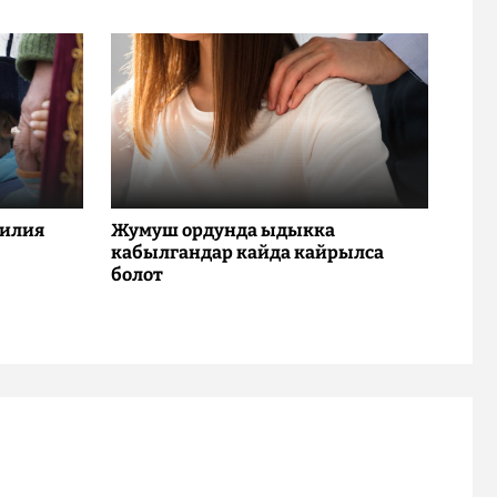
милия
Жумуш ордунда ыдыкка
кабылгандар кайда кайрылса
болот