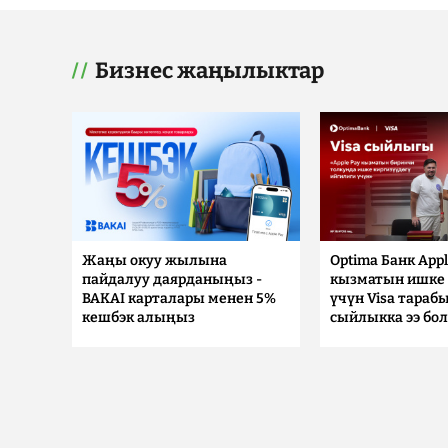
Бизнес жаңылыктар
Жаңы окуу жылына
Optima Банк Appl
пайдалуу даярданыңыз -
кызматын ишке 
BAKAI карталары менен 5%
үчүн Visa тараб
кешбэк алыңыз
сыйлыкка ээ бо