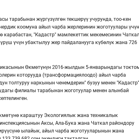
сы тарабынан жүргүзүлгѳн текшерүү учурунда, тоо-кен
нердик коомуна айыл чарба жерлеринин жоготуулары үчү
ө карабастан, "Кадастр" мамлекеттик мекемесинин Чатка
үрүш үчүн убактылуу жер пайдаланууга күбѳлүк жана 726
бликасынын Ѳкмѳтүнүн 2016-жылдын 5-январындагы токто
ерлерин которууда (трансформациялоодо) айыл чарба
ун толтуруу наркынын ченемдерин" бузуу менен "Кадастр
удагы филиалы тарабынан жоготуулар менен алынбай
септелинген.
Ѳкмѳтүнѳ караштуу Экологиялык жана техникалык
инспекциясынын Аксы, Ала-Бука жана Чаткал райондору
үүсүнѳ ылайык, айыл чарба жоготууларынын жана
133 739 682 сом экендиги такталган.