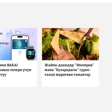
 эми BAKAI
Жайкы даамдар: "Империя"
ынын ээлери үчүн
жана "Бухарадагы" суроо-
түү
талап жараткан тамактар