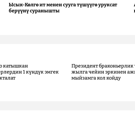
Ысык-Көлгө ит менен сууга түшүүгө уруксат
берүүнү суранышты
о катышкан
Президент браконьерлик 
рлердин 1 күндүк эмгек
жылга чейин эркинен аж
кталат
мыйзамга кол койду