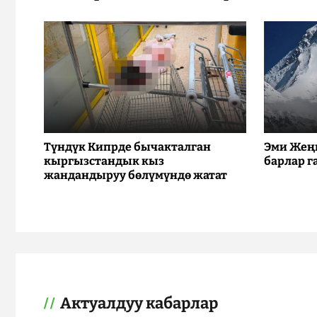
Түндүк Кипрде бычакталган
Эми Жең
кыргызстандык кыз
барлар г
жандандыруу бөлүмүндө жатат
Актуалдуу кабарлар