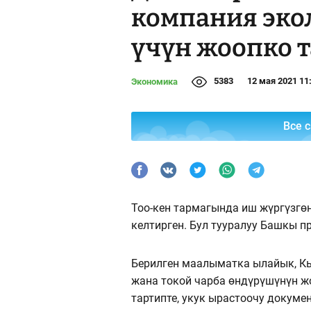
компания эко
үчүн жоопко 
5383
12 мая 2021 11
Экономика
Все 
Тоо-кен тармагында иш жүргүзгө
келтирген. Бул тууралуу Башкы 
Берилген маалыматка ылайык, К
жана токой чарба ѳндүрүшүнүн ж
тартипте, укук ырастоочу докуме