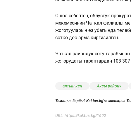
Ошол себептен, облустук прокура
мекемесинин Чаткал филиалы мен
жоготууларын өз убагында тѳлѳб
сотко доо арыз киргизилген.
Чаткал райондук соту тарабына
жогорудагы тараптардан 103 307
алтын кен
Аксы району
Темаңыз барбы? Kaktus.kg'ге жазыңыз Te
URL:
https://kaktus.kg/1602