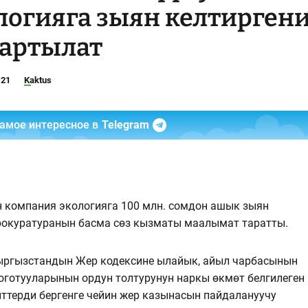
логияга зыян келтирген
тартылат
:21
Kaktus
самое интересное в
Telegram
н компания экологияга 100 млн. сомдон ашык зыян
прокуратуранын басма сөз кызматы маалымат таратты.
ыргызстандын Жер кодексине ылайык, айыл чарбасынын
оготууларынын ордун толтурунун наркы өкмѳт белгилеген
нттерди бергенге чейин жер казынасын пайдалануучу