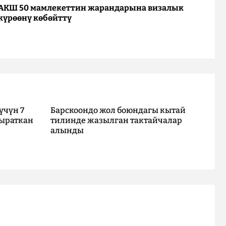
АКШ 50 мамлекеттин жарандарына визалык
күрөөнү көбөйттү
үчүн 7
Барскоондо жол боюндагы кытай
ыраткан
тилинде жазылган тактайчалар
алынды