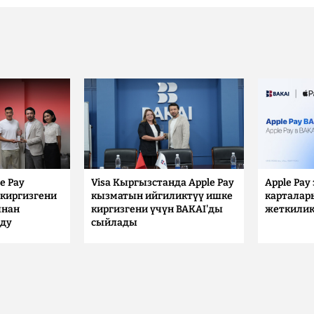
e Pay
Visa Кыргызстанда Apple Pay
Apple Pay
киргизгени
кызматын ийгиликтүү ишке
карталар
ынан
киргизгени үчүн BAKAI'ды
жеткилик
лду
сыйлады