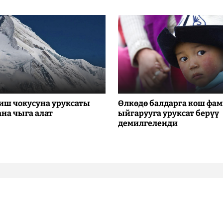
иш чокусуна уруксаты
Өлкөдө балдарга кош фа
ана чыга алат
ыйгарууга уруксат берүү
демилгеленди