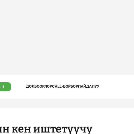
ДОЛБООРЛОР
CALL-БОРБОР
ПАЙДАЛУУ
ын кен иштетүүчу