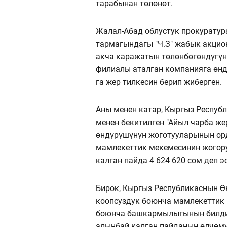
тарабынан тѳлѳнөт.
Жалал-Абад облустук прокуратура
тармагындагы "Ч.З" жабык акцио
акча каражатын тѳлѳнбѳгѳндүгүн
филиалы аталган компанияга ѳнд
га жер тилкесин берип жиберген.
Аны менен катар, Кыргыз Респу
менен бекитилген "Айыл чарба ж
ѳндүрүшүнүн жоготууларынын орд
мамлекеттик мекемесинин жогор
калган пайда 4 624 620 сом деп э
Бирок, Кыргыз Республикаснын 
коопсуздук боюнча мамлекеттик 
боюнча башкармылыгынын билдир
алынбай калган пайданын ѳлчѳмү 