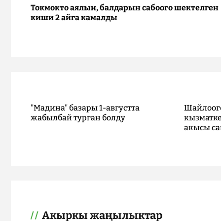
Токмокто аялын, балдарын сабоого шектелген
киши 2 айга камалды
"Мадина" базары 1-августта
Шайлоог
жабылбай турган болду
кызматке
акысы са
Акыркы жаңылыктар