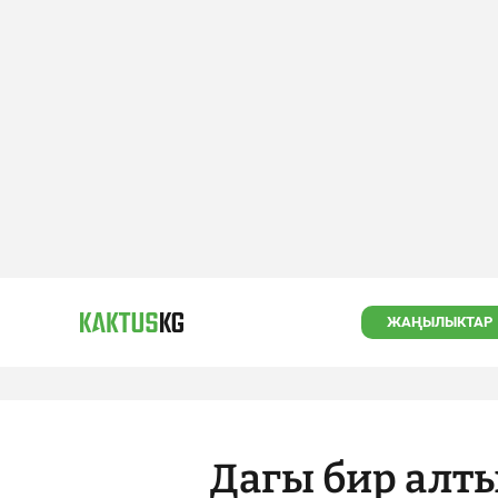
ЖАҢЫЛЫКТАР
Дагы бир алт