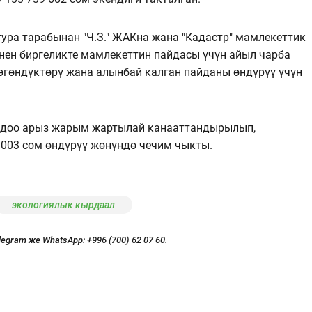
тура тарабынан "Ч.З." ЖАКна жана "Кадастр" мамлекеттик
ен биргеликте мамлекеттин пайдасы үчүн айыл чарба
ѳгѳндүктѳрү жана алынбай калган пайданы ѳндүрүү үчүн
н доо арыз жарым жартылай канааттандырылып,
 003 сом ѳндүрүү жѳнүндѳ чечим чыкты.
экологиялык кырдаал
legram же WhatsApp:
+996 (700) 62 07 60.