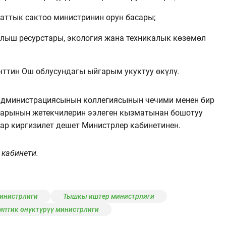
аттык сактоо министринин орун басары;
ылыш ресурстары, экология жана техникалык көзөмөл
нттин Ош облусундагы ыйгарым укуктуу өкүлү.
дминистрациясынын коллегиясынын чечими менен бир
дарынын жетекчилерин ээлеген кызматынан бошотуу
р киргизилет дешет Министрлер кабинетинен.
 кабинети.
инистрлиги
Тышкы иштер министрлиги
иптик өнүктүрүү министрлиги