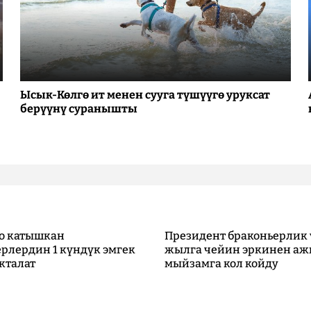
Ысык-Көлгө ит менен сууга түшүүгө уруксат
берүүнү суранышты
о катышкан
Президент браконьерлик 
рлердин 1 күндүк эмгек
жылга чейин эркинен аж
кталат
мыйзамга кол койду