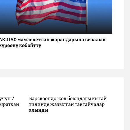
АКШ 50 мамлекеттин жарандарына визалык
күрөөнү көбөйттү
үчүн 7
Барскоондо жол боюндагы кытай
ыраткан
тилинде жазылган тактайчалар
алынды