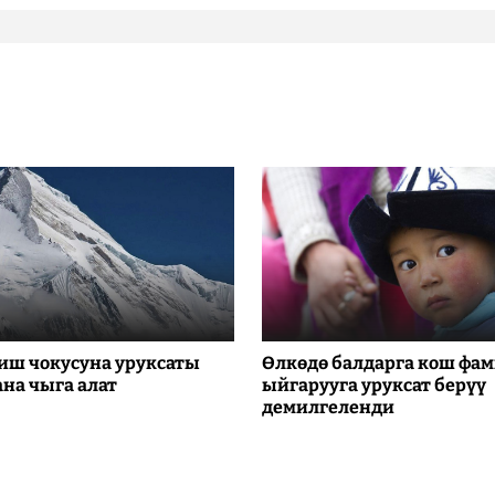
иш чокусуна уруксаты
Өлкөдө балдарга кош фа
ана чыга алат
ыйгарууга уруксат берүү
демилгеленди