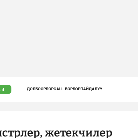
ДОЛБООРЛОР
CALL-БОРБОР
ПАЙДАЛУУ
истрлер, жетекчилер