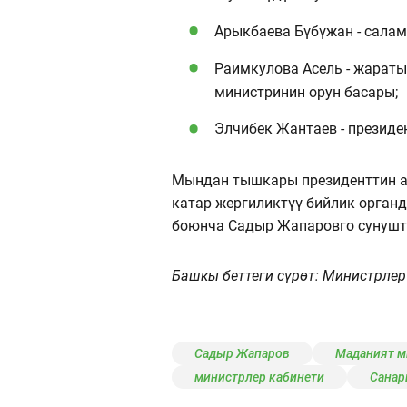
Арыкбаева Бүбүжан - салам
Раимкулова Асель - жарат
министринин орун басары;
Элчибек Жантаев - президе
Мындан тышкары президенттин а
катар жергиликтүү бийлик орган
боюнча Садыр Жапаровго сунушта
Башкы беттеги сүрөт: Министрлер
Садыр Жапаров
Маданият м
министрлер кабинети
Санар