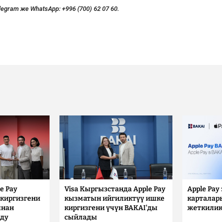
legram же WhatsApp:
+996 (700) 62 07 60.
e Pay
Visa Кыргызстанда Apple Pay
Apple Pay
киргизгени
кызматын ийгиликтүү ишке
карталар
ынан
киргизгени үчүн BAKAI'ды
жеткилик
лду
сыйлады