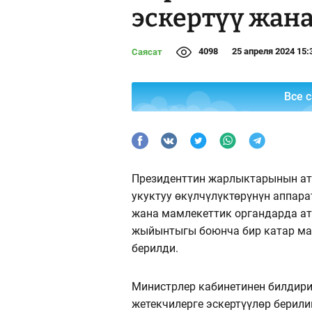
эскертүү жан
4098
25 апреля 2024 15:
Саясат
Все 
Президенттин жарлыктарынын а
укуктуу өкүлчүлүктөрүнүн аппар
жана мамлекеттик органдарда ат
жыйынтыгы боюнча бир катар ма
берилди.
Министрлер кабинетинен билдири
жетекчилерге эскертүүлөр берили