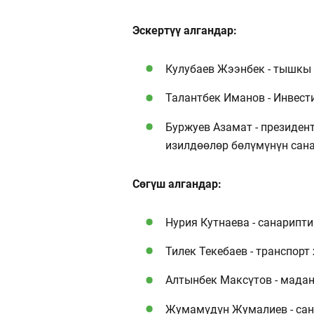
Эскертүү алгандар:
Кулубаев Жээнбек - тышкы 
Талантбек Иманов - Инвест
Буржуев Азамат - президе
изилдөөлөр бөлүмүнүн сан
Сөгүш алгандар:
Нурия Кутнаева - санарипти
Тилек Текебаев - транспор
Алтынбек Максүтов - мадан
Жумамүдүн Жумалиев - сан