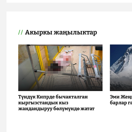
Акыркы жаңылыктар
Түндүк Кипрде бычакталган
Эми Жең
кыргызстандык кыз
барлар г
жандандыруу бөлүмүндө жатат