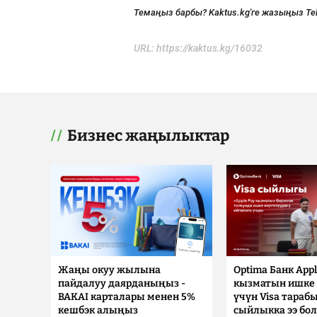
Темаңыз барбы? Kaktus.kg'ге жазыңыз Te
URL:
https://kaktus.kg/16032
Бизнес жаңылыктар
Жаңы окуу жылына
Optima Банк Appl
пайдалуу даярданыңыз -
кызматын ишке 
BAKAI карталары менен 5%
үчүн Visa тараб
кешбэк алыңыз
сыйлыкка ээ бо