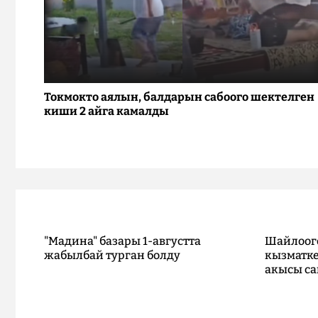
Токмокто аялын, балдарын сабоого шектелген
киши 2 айга камалды
"Мадина" базары 1-августта
Шайлоог
жабылбай турган болду
кызматке
акысы са