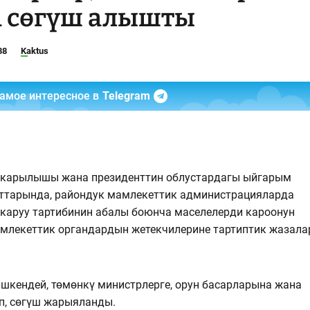
а сөгүш алышты
38
Kaktus
самое интересное в
Telegram
ткарылышы жана президенттин облустардагы ыйгарым
аттарында, райондук мамлекеттик администрацияларда
каруу тартибинин абалы боюнча маселелерди кароонун
млекеттик органдардын жетекчилерине тартиптик жазала
шкендей, төмөнкү министрлерге, орун басарларына жана
п, сөгүш жарыяланды.