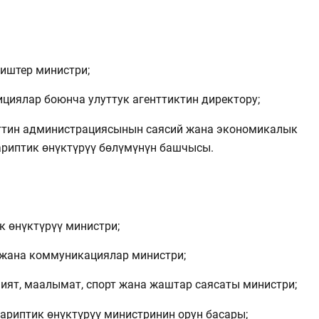
иштер министри;
ициялар боюнча улуттук агенттиктин директору;
нттин администрациясынын саясий жана экономикалык
ариптик өнүктүрүү бөлүмүнүн башчысы.
к өнүктүрүү министри;
т жана коммуникациялар министри;
ият, маалымат, спорт жана жаштар саясаты министри;
ариптик өнүктүрүү министринин орун басары;