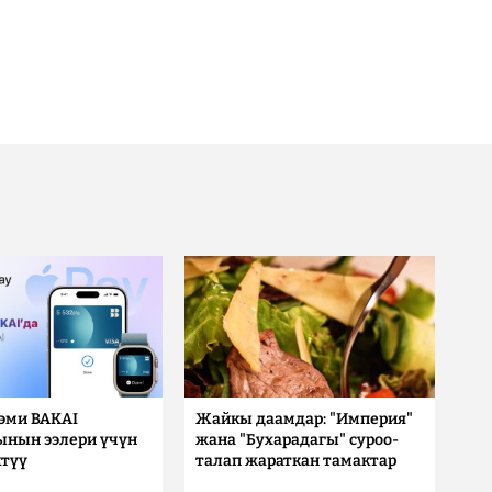
 эми BAKAI
Жайкы даамдар: "Империя"
ынын ээлери үчүн
жана "Бухарадагы" суроо-
түү
талап жараткан тамактар