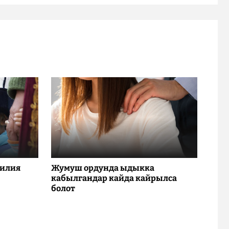
милия
Жумуш ордунда ыдыкка
кабылгандар кайда кайрылса
болот