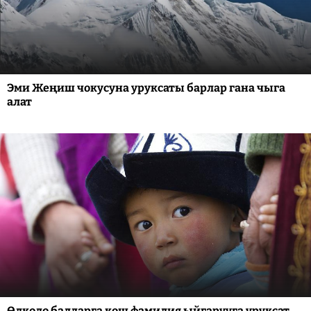
Эми Жеңиш чокусуна уруксаты барлар гана чыга
алат
Өлкөдө балдарга кош фамилия ыйгарууга уруксат