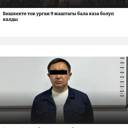
Бишкекте ток урган 9 жаштагы бала каза болуп
калды