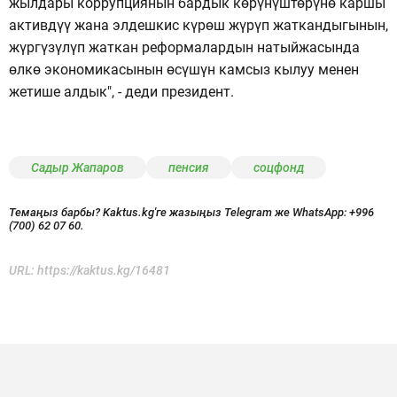
жылдары коррупциянын бардык көрүнүштөрүнө каршы
активдүү жана элдешкис күрөш жүрүп жаткандыгынын,
жүргүзүлүп жаткан реформалардын натыйжасында
өлкө экономикасынын өсүшүн камсыз кылуу менен
жетише алдык", - деди президент.
Садыр Жапаров
пенсия
соцфонд
Темаңыз барбы? Kaktus.kg'ге жазыңыз Telegram же WhatsApp:
+996
(700) 62 07 60.
URL:
https://kaktus.kg/16481