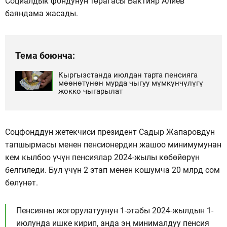
Социалдык фондунун төрагасы Бактияр Алиев
баяндама жасады.
Тема боюнча:
Кыргызстанда июлдан тарта пенсияга
мөөнөтүнөн мурда чыгуу мүмкүнчүлүгү
жокко чыгарылат
Соцфонддун жетекчиси президент Садыр Жапаровдун
тапшырмасы менен пенсионердин жашоо минимумунан
кем кылбоо үчүн пенсиялар 2024-жылы көбөйөрүн
белгиледи. Бул үчүн 2 этап менен кошумча 20 млрд сом
бөлүнөт.
Пенсияны жогорулатуунун 1-этабы 2024-жылдын 1-
июлунда ишке кирип, анда эң минималдуу пенсия