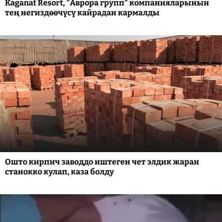
Kaganat Resort, "Аврора групп" компанияларынын
тең негиздөөчүсү кайрадан кармалды
Ошто кирпич заводдо иштеген чет элдик жаран
станокко кулап, каза болду