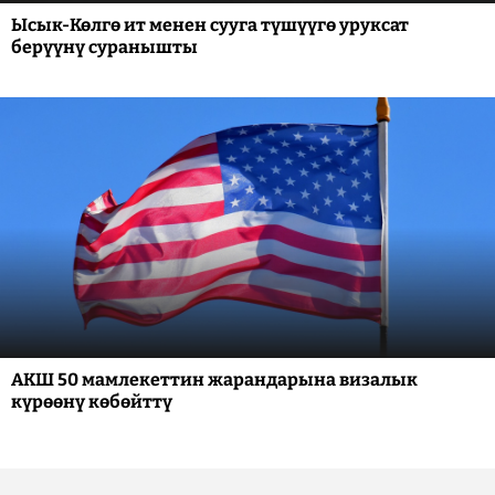
Ысык-Көлгө ит менен сууга түшүүгө уруксат
берүүнү суранышты
АКШ 50 мамлекеттин жарандарына визалык
күрөөнү көбөйттү