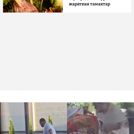
жараткан тамактар