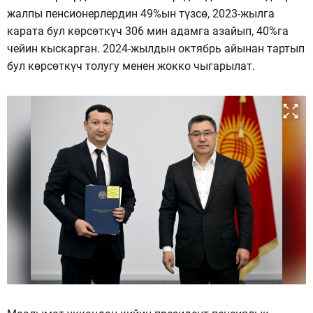
жалпы пенсионерлердин 49%ын түзсө, 2023-жылга
карата бул көрсөткүч 306 мин адамга азайып, 40%га
чейин кыскарган. 2024-жылдын октябрь айынан тартып
бул көрсөткүч толугу менен жокко чыгарылат.