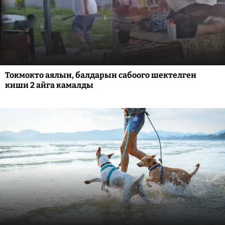
Токмокто аялын, балдарын сабоого шектелген
киши 2 айга камалды