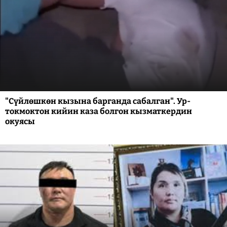
"Сүйлөшкөн кызына барганда сабалган". Ур-
токмоктон кийин каза болгон кызматкердин
окуясы