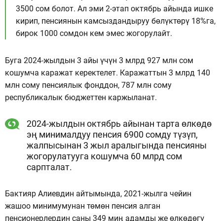
3500 сом болот. Ал эми 2-этап октябрь айында ишке
кирип, пенсиянын камсыздандыруу бөлүктөрү 18%га,
бирок 1000 сомдон кем эмес жогорулайт.
Буга 2024-жылдын 3 айы үчүн 3 млрд 927 млн сом
кошумча каражат керектелет. Каражаттын 3 млрд 140
млн сому пенсиялык фонддон, 787 млн сому
республикалык бюджеттен каржыланат.
2024-жылдын октябрь айынан тарта өлкөдө
эң минималдуу пенсия 6900 сомду түзүп,
жалпысынан 3 жыл аралыгында пенсияны
жогорулатууга кошумча 60 млрд сом
сарпталат.
Бактияр Алиевдин айтымында, 2021-жылга чейин
жашоо минимумунан төмөн пенсия алган
пенсионерлердин саны 349 миң адамды же өлкөдөгү