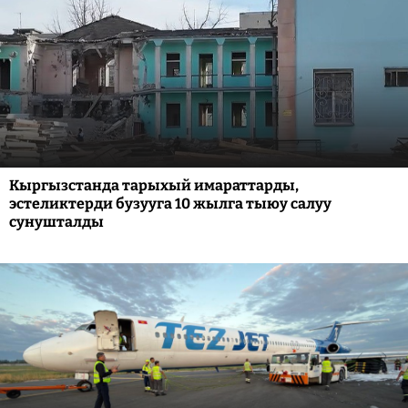
Кыргызстанда тарыхый имараттарды,
эстеликтерди бузууга 10 жылга тыюу салуу
сунушталды