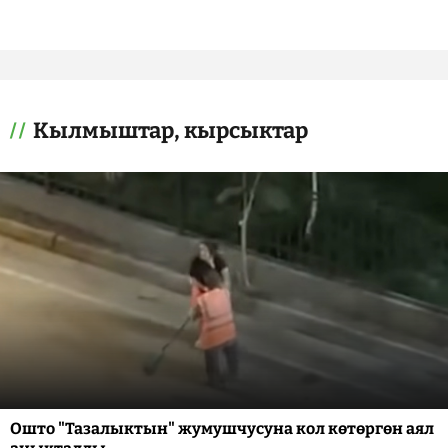
Кылмыштар, кырсыктар
Ошто "Тазалыктын" жумушчусуна кол көтөргөн аял