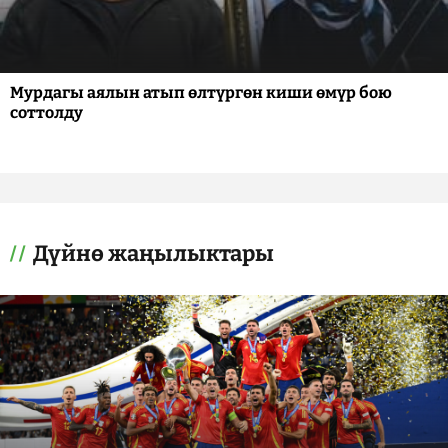
Мурдагы аялын атып өлтүргөн киши өмүр бою
соттолду
Дүйнө жаңылыктары