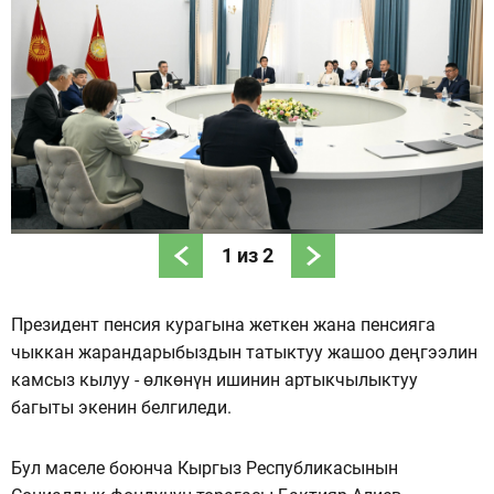
1
из
2
Президент пенсия курагына жеткен жана пенсияга
чыккан жарандарыбыздын татыктуу жашоо деңгээлин
камсыз кылуу - өлкөнүн ишинин артыкчылыктуу
багыты экенин белгиледи.
Бул маселе боюнча Кыргыз Республикасынын