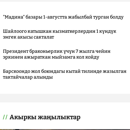
"Мадина" базары 1-августта жабылбай турган болду
Шайлоого катышкан кызматкерлердин 1 күндүк
эмгек акысы сакталат
Президент браконьерлик үчүн 7 жылга чейин
эркинен ажыраткан мыйзамга кол койду
Барскоондо жол боюндагы кытай тилинде жазылган
тактайчалар алынды
Акыркы жаңылыктар