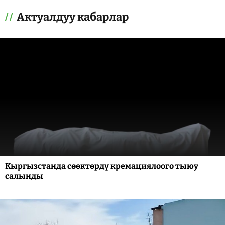
Актуалдуу кабарлар
Кыргызстанда сөөктөрдү кремациялоого тыюу
салынды