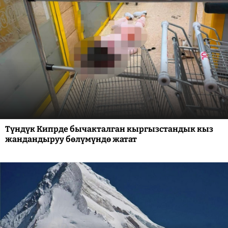
Түндүк Кипрде бычакталган кыргызстандык кыз
жандандыруу бөлүмүндө жатат