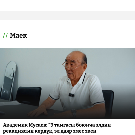
Маек
Академик Мусаев: "Э тамгасы боюнча элдин
реакциясын көрдүк, эл даяр эмес экен"