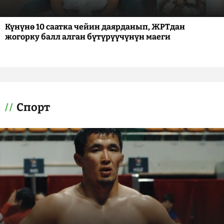
Күнүнө 10 саатка чейин даярданып, ЖРТдан
жогорку балл алган бүтүрүүчүнүн маеги
Спорт