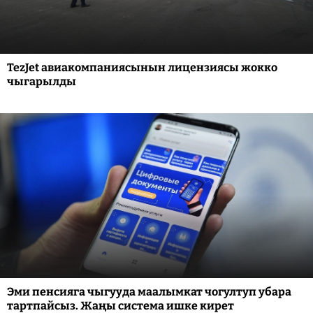
TezJet авиакомпаниясынын лицензиясы жокко
чыгарылды
Эми пенсияга чыгууда маалымкат чогултуп убара
тартпайсыз. Жаңы система ишке кирет