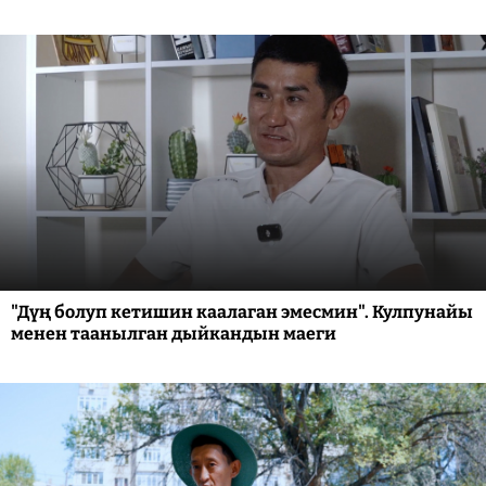
"Дүң болуп кетишин каалаган эмесмин". Кулпунайы
менен таанылган дыйкандын маеги