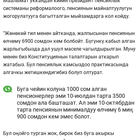
Маалымат уккандан кийин президент пенсиялык
системаны реформалоого, пенсиянын майнаптуулугун
жогорулатууга багытталган мыйзамдарга кол койду.
"Жөнөкөй тил менен айтканда, жалпысынан пенсиянын
өлчөмү 6900 сомдон кем болбойт. Бүгүнкү кабыл алган
жарлыгыбызда дал ушул маселе чагылдырылган. Муну
менен биз Конституциянын талаптарын аткарып
жатабыз. Бул пенсиялык камсыздоо практикасында
алгачкы жетишкендигибиз болуп олтурат.
Буга чейин колуна 1000 сом алган
пенсионерлер эми 10-июлдан тарта 3500
сомдон ала башташат. Ал эми 10-октябрдан
тарта пенсиянын минималдуу өлчөмү 6 миң
900 сомдон кем эмес болот.
Бул оңойго турган жок, бирок биз буга акыркы