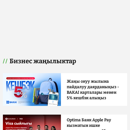
Бизнес жаңылыктар
Жаңы окуу жылына
пайдалуу даярданыңыз -
BAKAI карталары менен
5% кешбэк алыңыз
Optima Банк Apple Pay
кызматын ишке