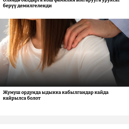
берүү демилгеленди
Жумуш ордунда ыдыкка кабылгандар кайда
кайрылса болот