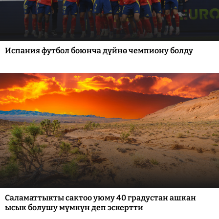
Испания футбол боюнча дүйнө чемпиону болду
Саламаттыкты сактоо уюму 40 градустан ашкан
ысык болушу мүмкүн деп эскертти