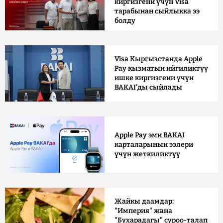
киргизгени үчүн Visa
тарабынан сыйлыкка ээ
болду
Visa Кыргызстанда Apple
Pay кызматын ийгиликтүү
ишке киргизгени үчүн
BAKAI'ды сыйлады
Apple Pay эми BAKAI
карталарынын ээлери
үчүн жеткиликтүү
Жайкы даамдар:
"Империя" жана
"Бухарадагы" суроо-талап