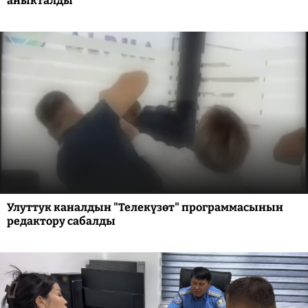
аныкталды
Улуттук каналдын "Телекүзөт" программасынын
редактору сабалды