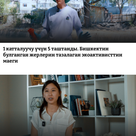
1 катталуучу үчүн 5 таштанды. Бишкектин
булганган жерлерин тазалаган экоактивисттин
маеги