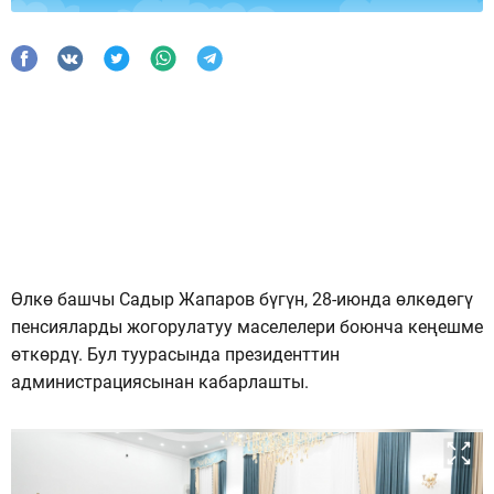
Өлкө башчы Садыр Жапаров бүгүн, 28-июнда өлкөдөгү
пенсияларды жогорулатуу маселелери боюнча кеңешме
өткөрдү. Бул туурасында президенттин
администрациясынан кабарлашты.