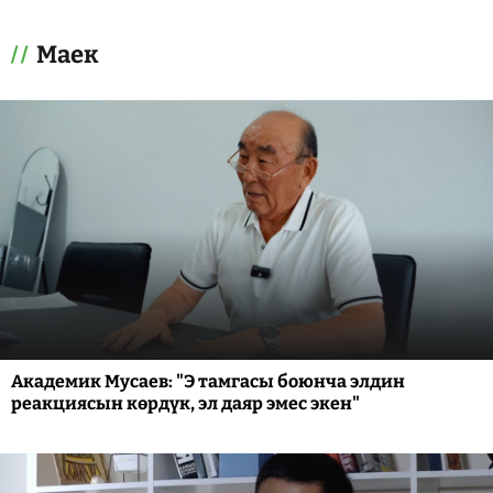
Маек
Академик Мусаев: "Э тамгасы боюнча элдин
реакциясын көрдүк, эл даяр эмес экен"