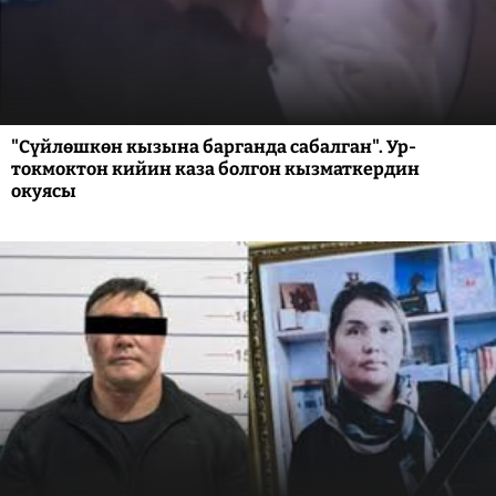
"Сүйлөшкөн кызына барганда сабалган". Ур-
токмоктон кийин каза болгон кызматкердин
окуясы