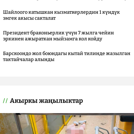
Шайлоого катышкан кызматкерлердин 1 күндүк
эмгек акысы сакталат
Президент браконьерлик үчүн 7 жылга чейин
эркинен ажыраткан мыйзамга кол койду
Барскоондо жол боюндагы кытай тилинде жазылган
тактайчалар алынды
Акыркы жаңылыктар