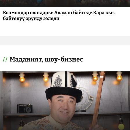
Көчмөндөр оюндары: Аламан байгеде Кара кыз
байгелүү орунду ээледи
Маданият, шоу-бизнес