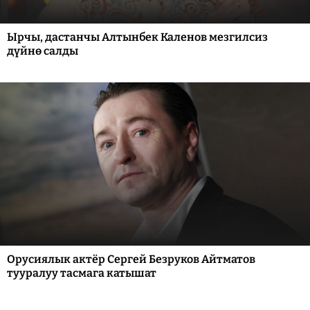
Ырчы, дастанчы Алтынбек Каленов мезгилсиз
дүйнө салды
Орусиялык актёр Сергей Безруков Айтматов
тууралуу тасмага катышат