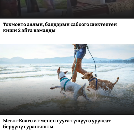
Токмокто аялын, балдарын сабоого шектелген
киши 2 айга камалды
Ысык-Көлгө ит менен сууга түшүүгө уруксат
берүүнү суранышты