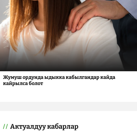
Жумуш ордунда ыдыкка кабылгандар кайда
кайрылса болот
Актуалдуу кабарлар