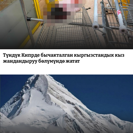
Түндүк Кипрде бычакталган кыргызстандык кыз
жандандыруу бөлүмүндө жатат