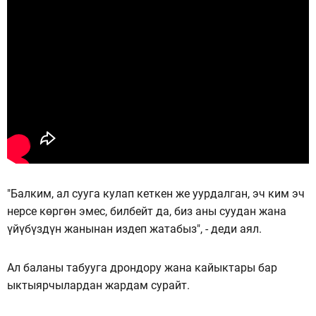
"Балким, ал сууга кулап кеткен же уурдалган, эч ким эч
нерсе көргөн эмес, билбейт да, биз аны суудан жана
үйүбүздүн жанынан издеп жатабыз", - деди аял.
Ал баланы табууга дрондору жана кайыктары бар
ыктыярчылардан жардам сурайт.