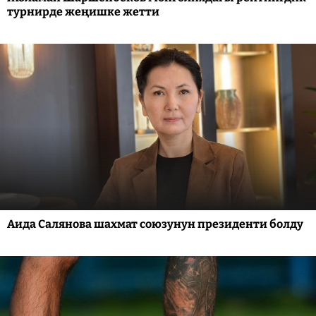
турнирде жеңишке жетти
Аида Салянова шахмат союзунун президенти болду