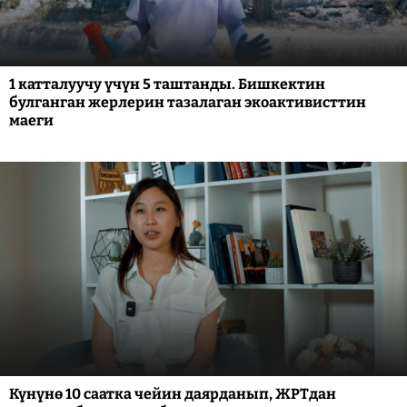
1 катталуучу үчүн 5 таштанды. Бишкектин
булганган жерлерин тазалаган экоактивисттин
маеги
Күнүнө 10 саатка чейин даярданып, ЖРТдан