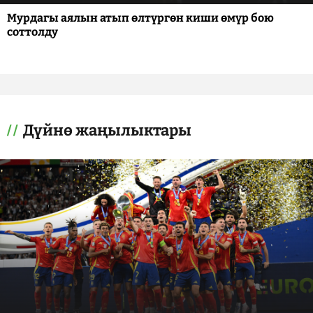
Мурдагы аялын атып өлтүргөн киши өмүр бою
соттолду
Дүйнө жаңылыктары