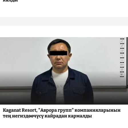
Kaganat Resort, "Аврора групп" компанияларынын
тең негиздөөчүсү кайрадан кармалды