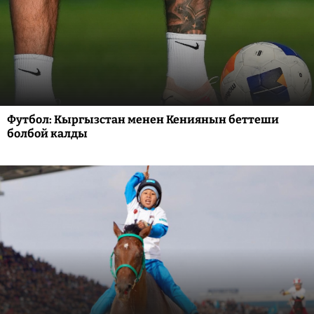
Футбол: Кыргызстан менен Кениянын беттеши
болбой калды