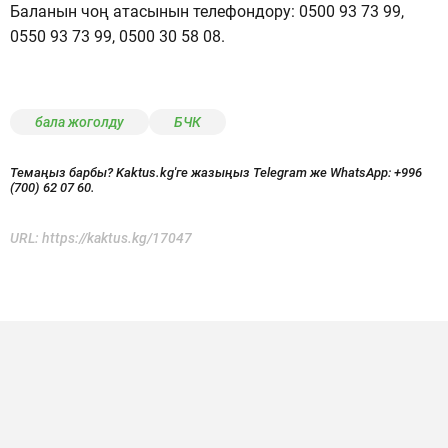
Баланын чоң атасынын телефондору: 0500 93 73 99,
0550 93 73 99, 0500 30 58 08.
бала жоголду
БЧК
Темаңыз барбы? Kaktus.kg'ге жазыңыз Telegram же WhatsApp:
+996
(700) 62 07 60.
URL:
https://kaktus.kg/17047