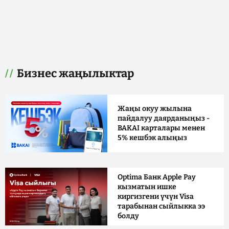
Бизнес жаңылыктар
Жаңы окуу жылына
пайдалуу даярданыңыз -
BAKAI карталары менен
5% кешбэк алыңыз
Optima Банк Apple Pay
кызматын ишке
киргизгени үчүн Visa
тарабынан сыйлыкка ээ
болду