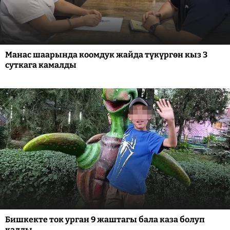
Манас шаарында коомдук жайда түкүргөн кыз 3
суткага камалды
Бишкекте ток урган 9 жаштагы бала каза болуп
калды