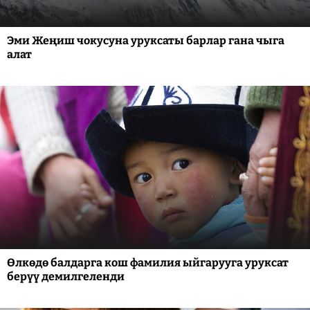
Эми Жеңиш чокусуна уруксаты барлар гана чыга
алат
Өлкөдө балдарга кош фамилия ыйгарууга уруксат
берүү демилгеленди