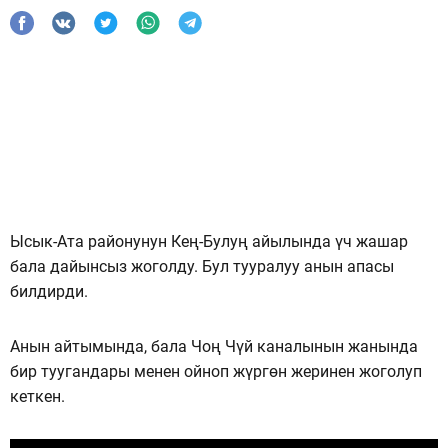
Ысык-Ата районунун Кең-Булуң айылында үч жашар
бала дайынсыз жоголду. Бул тууралуу анын апасы
билдирди.
Анын айтымында, бала Чоң Чүй каналынын жанында
бир туугандары менен ойноп жүргөн жеринен жоголуп
кеткен.