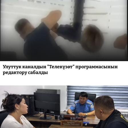
Улуттук каналдын "Телекүзөт" программасынын
редактору сабалды