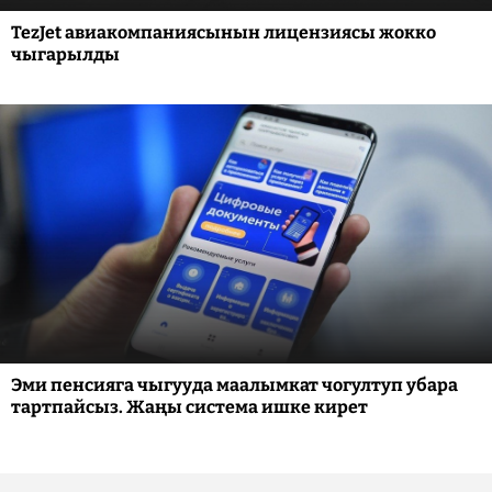
TezJet авиакомпаниясынын лицензиясы жокко
чыгарылды
Эми пенсияга чыгууда маалымкат чогултуп убара
тартпайсыз. Жаңы система ишке кирет