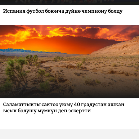
Испания футбол боюнча дүйнө чемпиону болду
Саламаттыкты сактоо уюму 40 градустан ашкан
ысык болушу мүмкүн деп эскертти