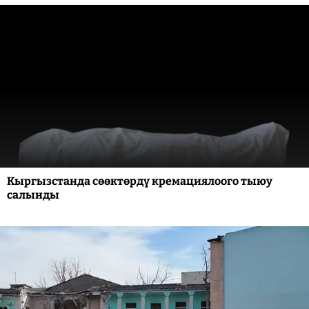
Кыргызстанда сөөктөрдү кремациялоого тыюу
салынды