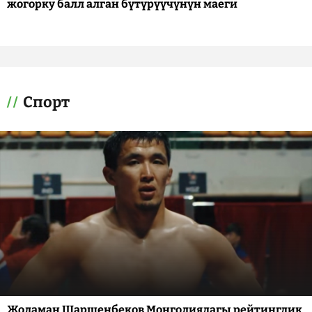
жогорку балл алган бүтүрүүчүнүн маеги
Спорт
Жоламан Шаршенбеков Монголиядагы рейтингдик