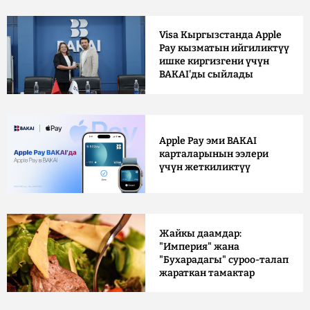
Visa Кыргызстанда Apple
Pay кызматын ийгиликтүү
ишке киргизгени үчүн
BAKAI'ды сыйлады
Apple Pay эми BAKAI
карталарынын ээлери
үчүн жеткиликтүү
Жайкы даамдар:
"Империя" жана
"Бухарадагы" суроо-талап
жараткан тамактар