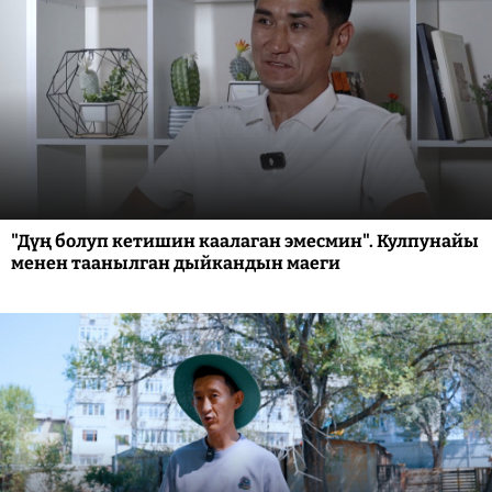
"Дүң болуп кетишин каалаган эмесмин". Кулпунайы
менен таанылган дыйкандын маеги