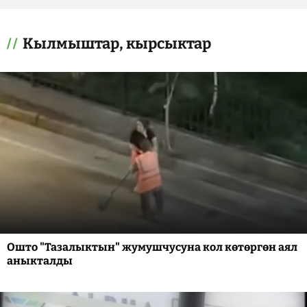
Кылмыштар, кырсыктар
Ошто "Тазалыктын" жумушчусуна кол көтөргөн аял
аныкталды