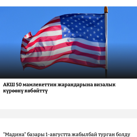
АКШ 50 мамлекеттин жарандарына визалык
күрөөнү көбөйттү
"Мадина" базары 1-августта жабылбай турган болду