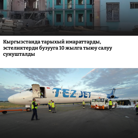
Кыргызстанда тарыхый имараттарды,
эстеликтерди бузууга 10 жылга тыюу салуу
сунушталды