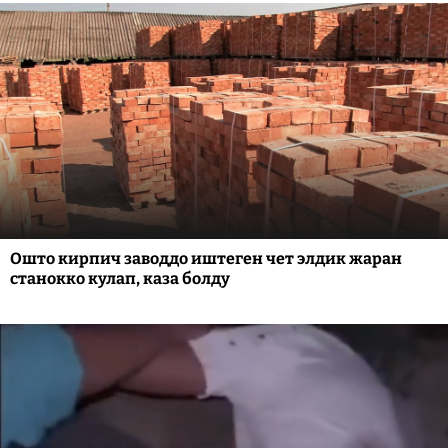
Ошто кирпич заводдо иштеген чет элдик жаран
станокко кулап, каза болду