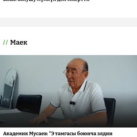
Маек
Академик Мусаев: "Э тамгасы боюнча элдин