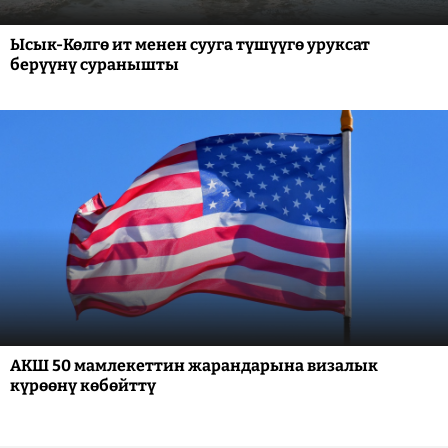
Ысык-Көлгө ит менен сууга түшүүгө уруксат
берүүнү суранышты
АКШ 50 мамлекеттин жарандарына визалык
күрөөнү көбөйттү