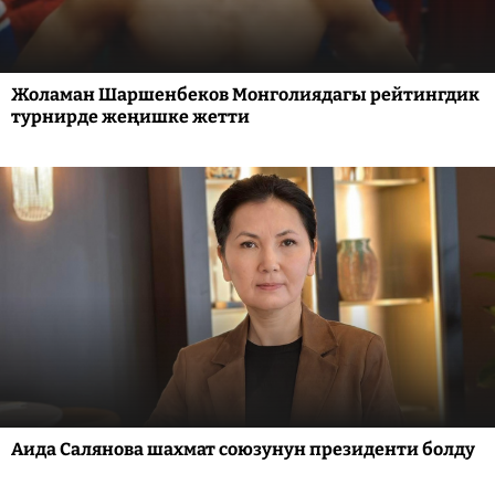
Жоламан Шаршенбеков Монголиядагы рейтингдик
турнирде жеңишке жетти
Аида Салянова шахмат союзунун президенти болду