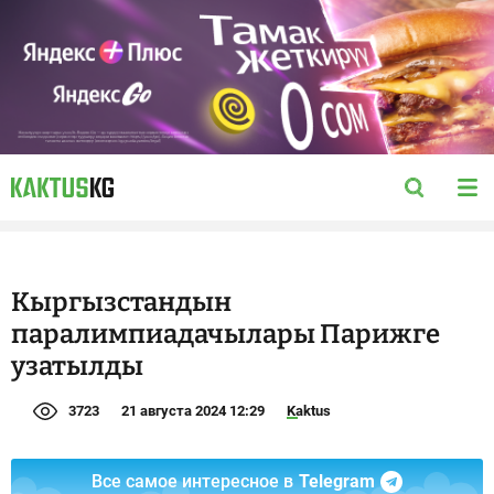
Кыргызстандын
паралимпиадачылары Парижге
узатылды
3723
21 августа 2024 12:29
Kaktus
Все самое интересное в
Telegram