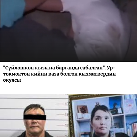
"Сүйлөшкөн кызына барганда сабалган". Ур-
токмоктон кийин каза болгон кызматкердин
окуясы