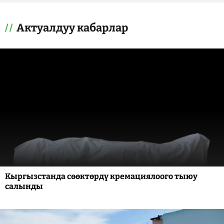
Актуалдуу кабарлар
Кыргызстанда сөөктөрдү кремациялоого тыюу
салынды