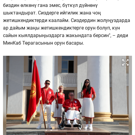
биздин өлкөнү гана эмес, бүткүл дүйнөнү
шыктандырат. Сиздерге ийгилик жана чоң
жетишкендиктерди каалайм. Сиздердин жолуңуздарда
ар дайым жаңы жетишкендиктерге орун болуп, күн
сайын кыялдарыңыздарга жакындата берсин", – деди
МинКаб Төрагасынын орун басары.