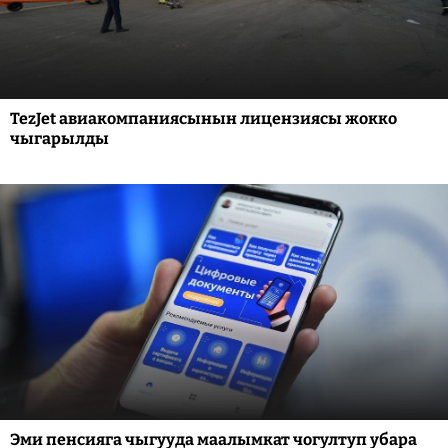
TezJet авиакомпаниясынын лицензиясы жокко
чыгарылды
Эми пенсияга чыгууда маалымкат чогултуп убара