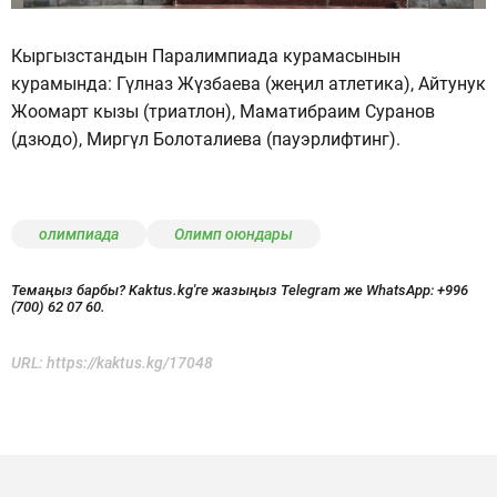
Кыргызстандын Паралимпиада курамасынын
курамында: Гүлназ Жүзбаева (жеңил атлетика), Айтунук
Жоомарт кызы (триатлон), Маматибраим Суранов
(дзюдо), Миргүл Болоталиева (пауэрлифтинг).
олимпиада
Олимп оюндары
Темаңыз барбы? Kaktus.kg'ге жазыңыз Telegram же WhatsApp:
+996
(700) 62 07 60.
URL:
https://kaktus.kg/17048