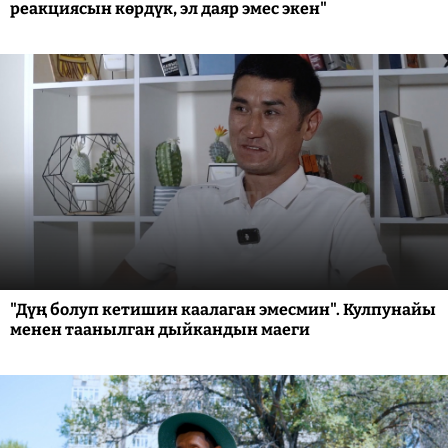
реакциясын көрдүк, эл даяр эмес экен"
"Дүң болуп кетишин каалаган эмесмин". Кулпунайы
менен таанылган дыйкандын маеги