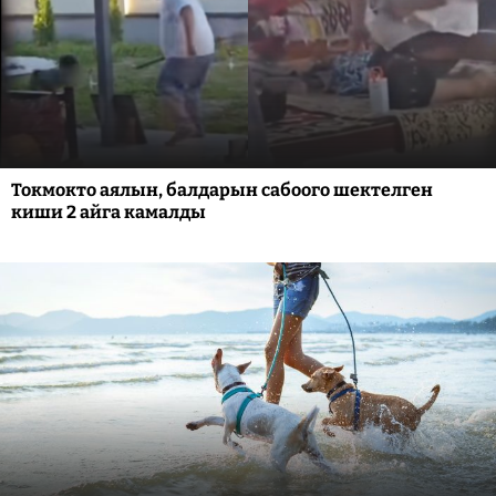
Токмокто аялын, балдарын сабоого шектелген
киши 2 айга камалды