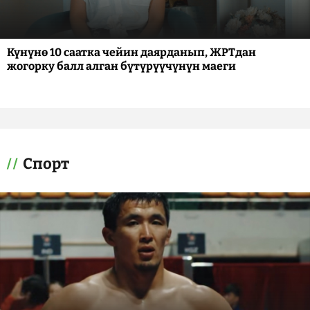
Күнүнө 10 саатка чейин даярданып, ЖРТдан
жогорку балл алган бүтүрүүчүнүн маеги
Спорт