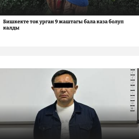
Бишкекте ток урган 9 жаштагы бала каза болуп
калды