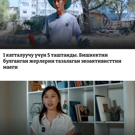
1 катталуучу үчүн 5 таштанды. Бишкектин
булганган жерлерин тазалаган экоактивисттин
маеги