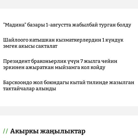
"Мадина" базары 1-августта жабылбай турган болду
Шайлоого катышкан кызматкерлердин 1 күндүк
эмгек акысы сакталат
Президент браконьерлик үчүн 7 жылга чейин
эркинен ажыраткан мыйзамга кол койду
Барскоондо жол боюндагы кытай тилинде жазылган
тактайчалар алынды
Акыркы жаңылыктар