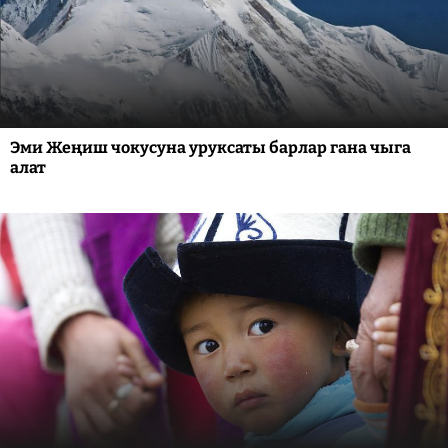
Эми Жеңиш чокусуна уруксаты барлар гана чыга
алат