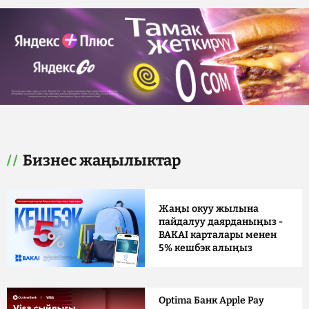
Бизнес жаңылыктар
Жаңы окуу жылына
пайдалуу даярданыңыз -
BAKAI карталары менен
5% кешбэк алыңыз
Optima Банк Apple Pay