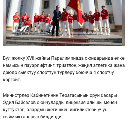
Бул жолку XVII жайкы Паралимпиада оюндарында өлкө
намысын пауэрлифтинг, триатлон, жеңил атлетика жана
дзюдо сыяктуу спорттун түрлөрү боюнча 4 спортчу
коргойт.
Министрлер Кабинетинин Төрагасынын орун басары
Эдил Байсалов оюнчуларды лицензия алышы менен
куттуктап, алардын жетишкен ийгиликтери үчүн
сыймыктанарын билдирди.