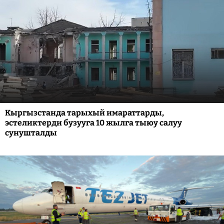
Кыргызстанда тарыхый имараттарды,
эстеликтерди бузууга 10 жылга тыюу салуу
сунушталды