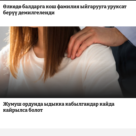
Өлкөдө балдарга кош фамилия ыйгарууга уруксат
берүү демилгеленди
Жумуш ордунда ыдыкка кабылгандар кайда
кайрылса болот