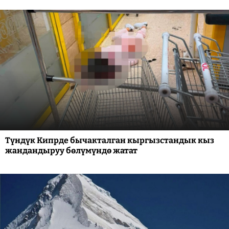
Түндүк Кипрде бычакталган кыргызстандык кыз
жандандыруу бөлүмүндө жатат