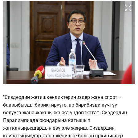
"Сиздердин жетишкендиктериңиздер жана спорт –
баарыбызды бириктирүүгө, ар бирибизди күчтүү
болууга жана жакшы жакка үндөп жатат. Сиздердин
Паралимпиада оюндарына катышып
жатканыңыздардын өзү эле жеңиш. Сиздердин
кайратыңыздар жана жеңишке болгон эркиңиздер