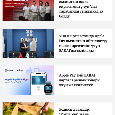
кызматын ишке
киргизгени үчүн Visa
тарабынан сыйлыкка ээ
болду
Visa Кыргызстанда Apple
Pay кызматын ийгиликтүү
ишке киргизгени үчүн
BAKAI'ды сыйлады
Apple Pay эми BAKAI
карталарынын ээлери
үчүн жеткиликтүү
Жайкы даамдар:
"Империя" жана