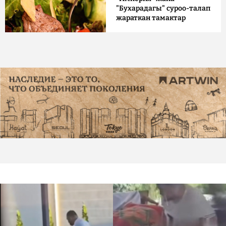
"Бухарадагы" суроо-талап
жараткан тамактар