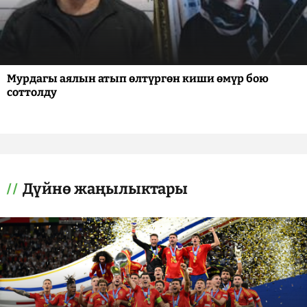
Мурдагы аялын атып өлтүргөн киши өмүр бою
соттолду
Дүйнө жаңылыктары