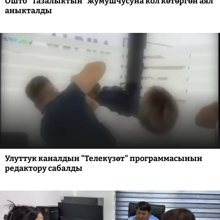
Ошто "Тазалыктын" жумушчусуна кол көтөргөн аял
аныкталды
Улуттук каналдын "Телекүзөт" программасынын
редактору сабалды