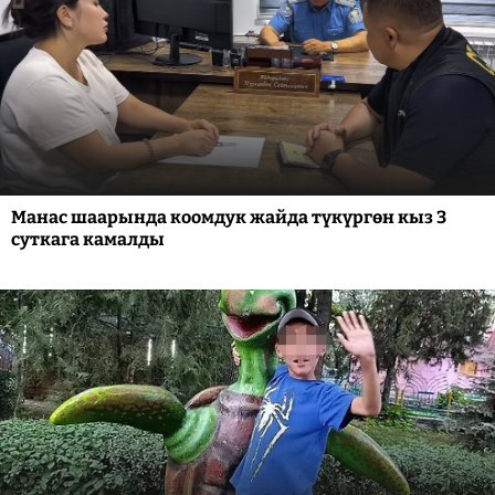
Манас шаарында коомдук жайда түкүргөн кыз 3
суткага камалды