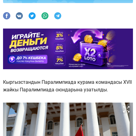
Кыргызстандын Паралимпиада курама командасы XVII
жайкы Паралимпиада оюндарына узатылды.