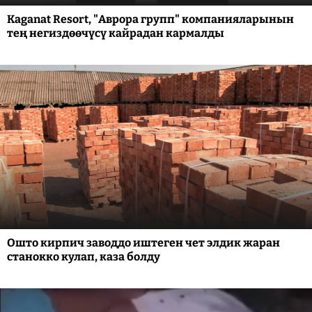
Kaganat Resort, "Аврора групп" компанияларынын
тең негиздөөчүсү кайрадан кармалды
Ошто кирпич заводдо иштеген чет элдик жаран
станокко кулап, каза болду