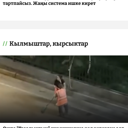
тартпайсыз. Жаңы система ишке кирет
Кылмыштар, кырсыктар