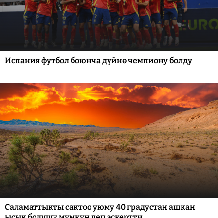
Испания футбол боюнча дүйнө чемпиону болду
Саламаттыкты сактоо уюму 40 градустан ашкан
ысык болушу мүмкүн деп эскертти