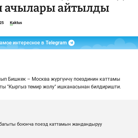
н ачылары айтылды
25
Kaktus
самое интересное в
Telegram
тып Бишкек – Москва жүргүнчү поездинин каттамы
ты "Кыргыз темир жолу" ишканасынан билдиришти.
багыты боюнча поезд каттамын жандандыруу