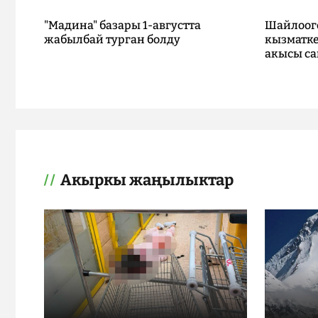
"Мадина" базары 1-августта
Шайлоог
жабылбай турган болду
кызматке
акысы са
Акыркы жаңылыктар