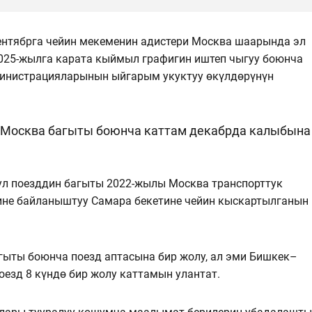
сентябрга чейин мекеменин адистери Москва шаарында эл
025-жылга карата кыймыл графигин иштеп чыгуу боюнча
инистрацияларынын ыйгарым укуктуу өкүлдөрүнүн
осква багыты боюнча каттам декабрда калыбына
ул поезддин багыты 2022-жылы Москва транспорттук
ине байланыштуу Самара бекетине чейин кыскартылганын
ыты боюнча поезд аптасына бир жолу, ал эми Бишкек–
езд 8 күндө бир жолу каттамын улантат.