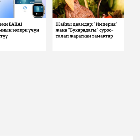
 эми BAKAI
Жайкы даамдар: "Империя"
ынын ээлери үчүн
жана "Бухарадагы" суроо-
түү
талап жараткан тамактар