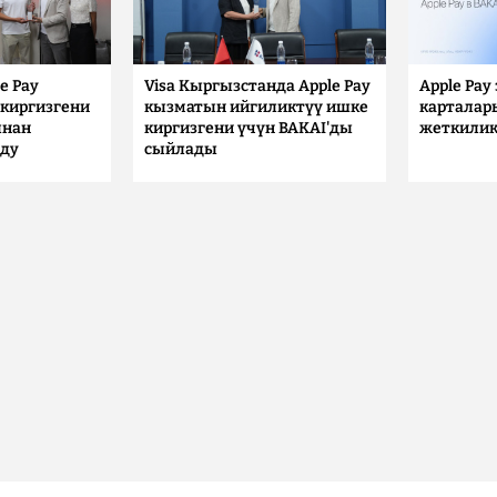
e Pay
Visa Кыргызстанда Apple Pay
Apple Pay
киргизгени
кызматын ийгиликтүү ишке
карталар
ынан
киргизгени үчүн BAKAI'ды
жеткилик
лду
сыйлады