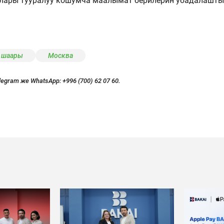
лары тууралуу кошумча маалымат берилерин убадалашты
 шаары
Москва
legram же WhatsApp:
+996 (700) 62 07 60.