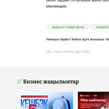
Билеттердин сатылышы жана баа
мекемеден.
Кыргыз темир жолу
Бишкек
Темаңыз барбы? Kaktus.kg'ге жазыңыз Te
URL:
https://kaktus.kg/17283
Бизнес жаңылыктар