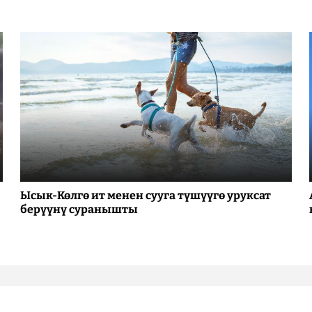
Ысык-Көлгө ит менен сууга түшүүгө уруксат
берүүнү суранышты