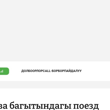
ДОЛБООРЛОР
CALL-БОРБОР
ПАЙДАЛУУ
а багытындагы поезд