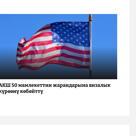
АКШ 50 мамлекеттин жарандарына визалык
күрөөнү көбөйттү