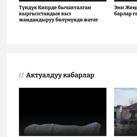
Түндүк Кипрде бычакталган
Эми Жең
кыргызстандык кыз
барлар г
жандандыруу бөлүмүндө жатат
Актуалдуу кабарлар