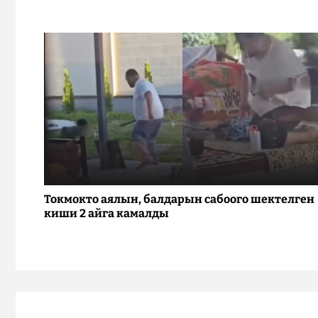
Токмокто аялын, балдарын сабоого шектелген
киши 2 айга камалды