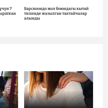
үчүн 7
Барскоондо жол боюндагы кытай
ыраткан
тилинде жазылган тактайчалар
алынды