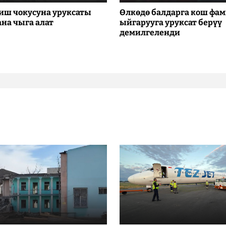
иш чокусуна уруксаты
Өлкөдө балдарга кош фа
ана чыга алат
ыйгарууга уруксат берүү
демилгеленди