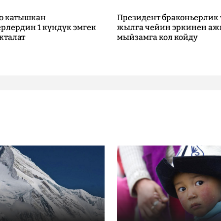
о катышкан
Президент браконьерлик 
рлердин 1 күндүк эмгек
жылга чейин эркинен аж
кталат
мыйзамга кол койду