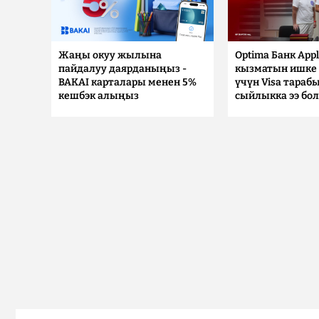
Жаңы окуу жылына
Optima Банк Appl
пайдалуу даярданыңыз -
кызматын ишке 
BAKAI карталары менен 5%
үчүн Visa тараб
кешбэк алыңыз
сыйлыкка ээ бо