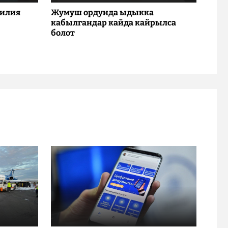
милия
Жумуш ордунда ыдыкка
кабылгандар кайда кайрылса
болот