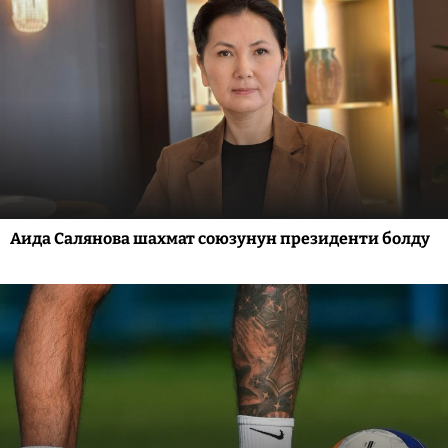
Аида Салянова шахмат союзунун президенти болду