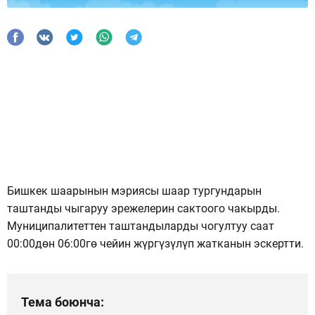
Бишкек шаарынын мэриясы шаар тургундарын
таштанды чыгаруу эрежелерин сактоого чакырды.
Муниципалитеттен таштандыларды чогултуу саат
00:00дөн 06:00гө чейин жүргүзүлүп жатканын эскертти.
Тема боюнча: