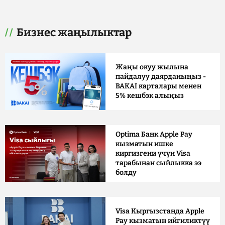
Бизнес жаңылыктар
Жаңы окуу жылына
пайдалуу даярданыңыз -
BAKAI карталары менен
5% кешбэк алыңыз
Optima Банк Apple Pay
кызматын ишке
киргизгени үчүн Visa
тарабынан сыйлыкка ээ
болду
Visa Кыргызстанда Apple
Pay кызматын ийгиликтүү