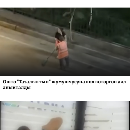
Ошто "Тазалыктын" жумушчусуна кол көтөргөн аял
аныкталды