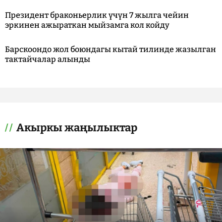
Президент браконьерлик үчүн 7 жылга чейин
эркинен ажыраткан мыйзамга кол койду
Барскоондо жол боюндагы кытай тилинде жазылган
тактайчалар алынды
Акыркы жаңылыктар