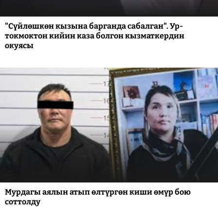
"Сүйлөшкөн кызына барганда сабалган". Ур-
токмоктон кийин каза болгон кызматкердин
окуясы
Мурдагы аялын атып өлтүргөн киши өмүр бою
соттолду