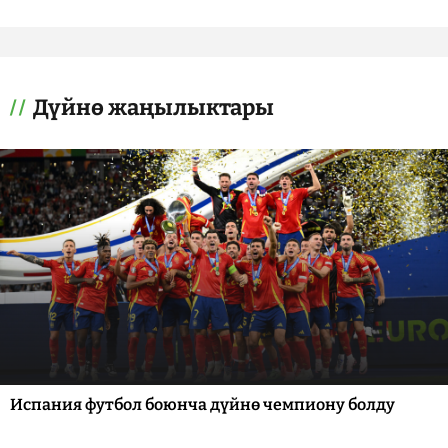
Дүйнө жаңылыктары
Испания футбол боюнча дүйнө чемпиону болду