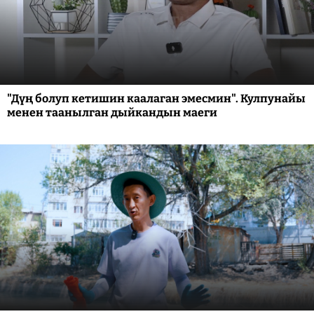
"Дүң болуп кетишин каалаган эмесмин". Кулпунайы
менен таанылган дыйкандын маеги