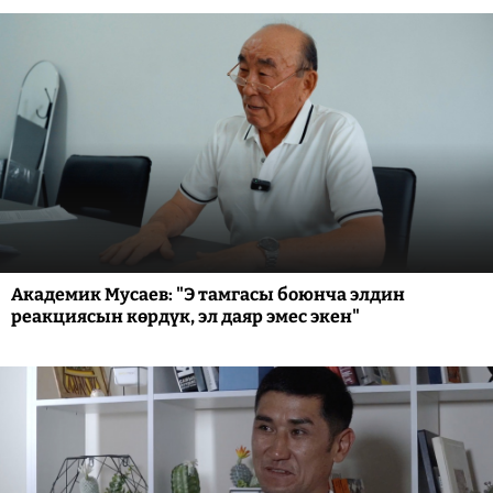
Академик Мусаев: "Э тамгасы боюнча элдин
реакциясын көрдүк, эл даяр эмес экен"