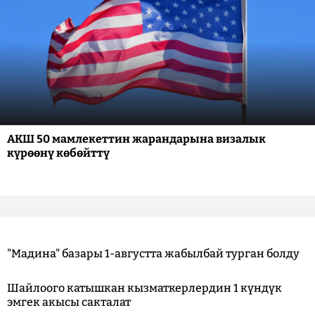
АКШ 50 мамлекеттин жарандарына визалык
күрөөнү көбөйттү
"Мадина" базары 1-августта жабылбай турган болду
Шайлоого катышкан кызматкерлердин 1 күндүк
эмгек акысы сакталат