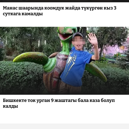
Манас шаарында коомдук жайда түкүргөн кыз 3
суткага камалды
Бишкекте ток урган 9 жаштагы бала каза болуп
калды