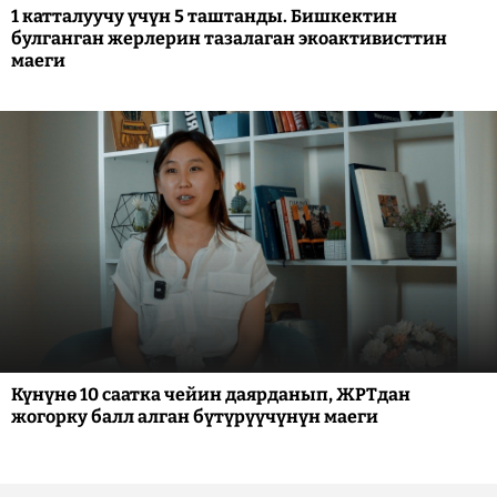
1 катталуучу үчүн 5 таштанды. Бишкектин
булганган жерлерин тазалаган экоактивисттин
маеги
Күнүнө 10 саатка чейин даярданып, ЖРТдан
жогорку балл алган бүтүрүүчүнүн маеги