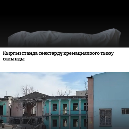
Кыргызстанда сөөктөрдү кремациялоого тыюу
салынды