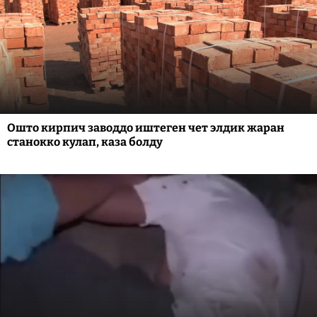
Ошто кирпич заводдо иштеген чет элдик жаран
станокко кулап, каза болду