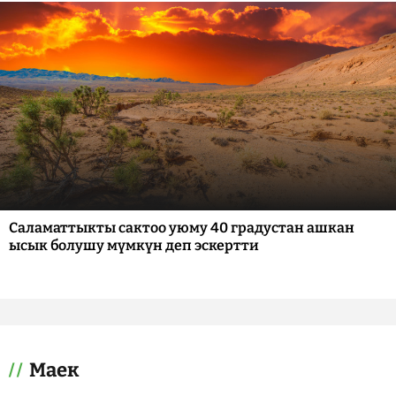
Саламаттыкты сактоо уюму 40 градустан ашкан
ысык болушу мүмкүн деп эскертти
Маек