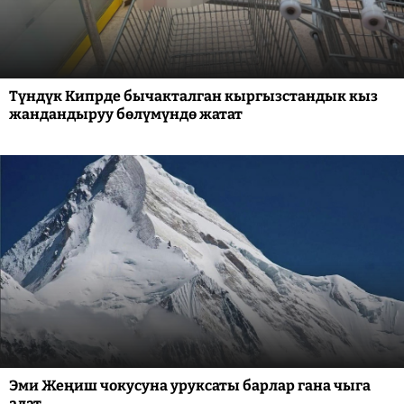
Түндүк Кипрде бычакталган кыргызстандык кыз
жандандыруу бөлүмүндө жатат
Эми Жеңиш чокусуна уруксаты барлар гана чыга
алат