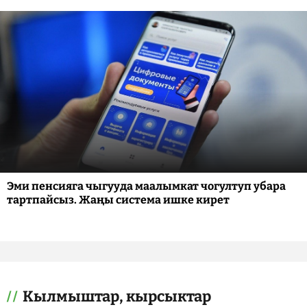
Эми пенсияга чыгууда маалымкат чогултуп убара
тартпайсыз. Жаңы система ишке кирет
Кылмыштар, кырсыктар