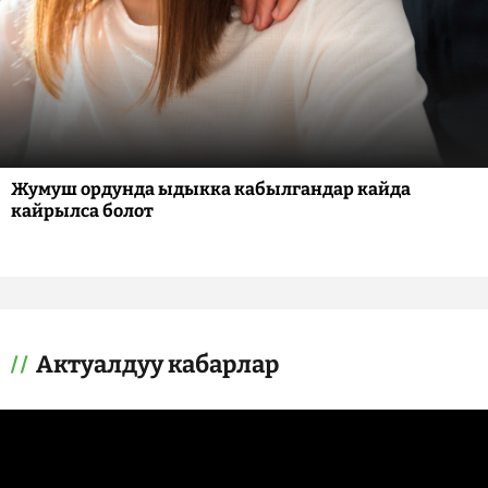
Жумуш ордунда ыдыкка кабылгандар кайда
кайрылса болот
Актуалдуу кабарлар