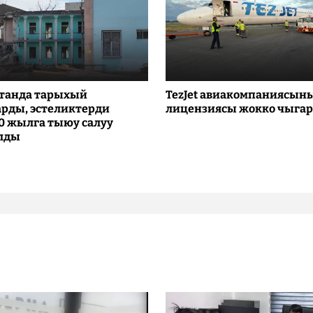
танда тарыхый
TezJet авиакомпаниясын
рды, эстеликтерди
лицензиясы жокко чыга
10 жылга тыюу салуу
лды