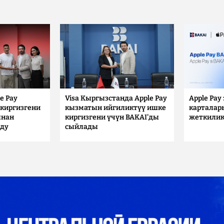
e Pay
Visa Кыргызстанда Apple Pay
Apple Pay
киргизгени
кызматын ийгиликтүү ишке
карталар
ынан
киргизгени үчүн BAKAI'ды
жеткилик
лду
сыйлады