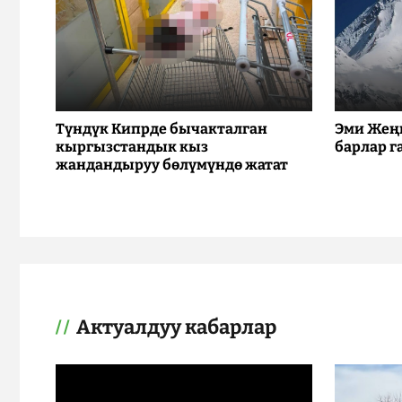
Түндүк Кипрде бычакталган
Эми Жең
кыргызстандык кыз
барлар г
жандандыруу бөлүмүндө жатат
Актуалдуу кабарлар