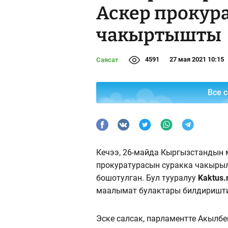
Аскер прокур
чакыртышты
4591
27 мая 2021 10:15
Саясат
Все 
Кечээ, 26-майда Кыргызстандын 
прокуратурасын суракка чакырыл
бошотулган. Бул тууралуу
Kaktus.
маалымат булактары билдиришт
Эске салсак, парламентте Акыл