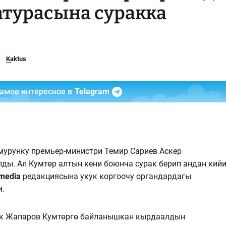
атурасына суракка
Kaktus
самое интересное в
Telegram
мурунку премьер-министри Темир Сариев Аскер
ды. Ал Кумтөр алтын кени боюнча сурак берип андан кий
media
редакциясына укук коргоочу органдардагы
и.
бек Жапаров Кумтөргө байланышкан кырдаалдын