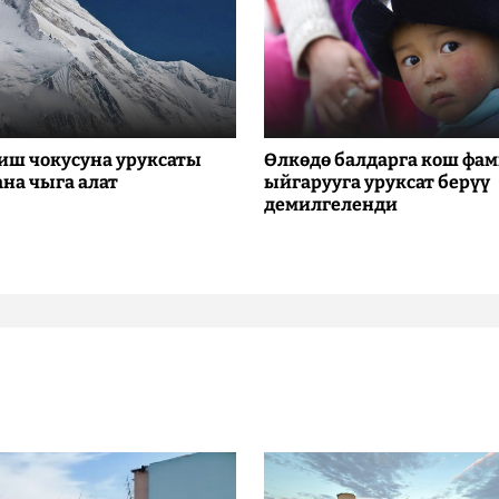
иш чокусуна уруксаты
Өлкөдө балдарга кош фа
ана чыга алат
ыйгарууга уруксат берүү
демилгеленди