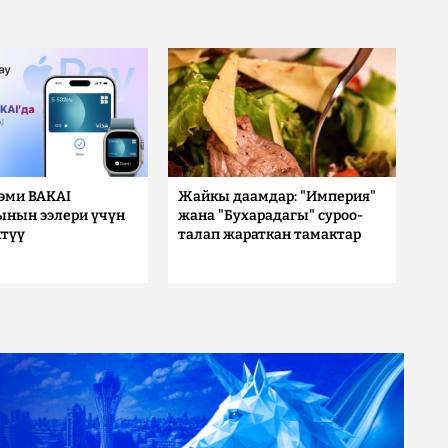
 эми BAKAI
Жайкы даамдар: "Империя"
ынын ээлери үчүн
жана "Бухарадагы" суроо-
түү
талап жараткан тамактар