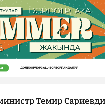
ДОЛБООРЛОР
CALL-БОРБОР
ПАЙДАЛУУ
министр Темир Сариевд