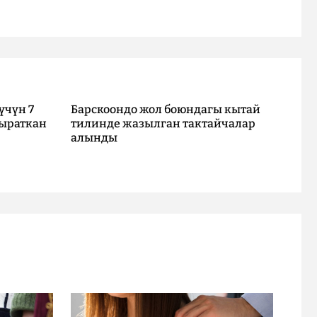
үчүн 7
Барскоондо жол боюндагы кытай
ыраткан
тилинде жазылган тактайчалар
алынды