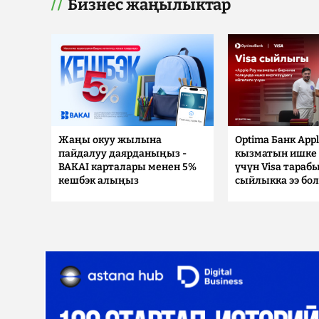
Бизнес жаңылыктар
Жаңы окуу жылына
Optima Банк Appl
пайдалуу даярданыңыз -
кызматын ишке 
BAKAI карталары менен 5%
үчүн Visa тараб
кешбэк алыңыз
сыйлыкка ээ бо