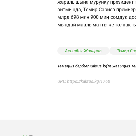
жаралышына мурунку президентт
айтмында, Темир Сариев премьер-
млрд 698 млн 900 миң сомдук доо
мындай маалыматты четке какты
Акылбек Жапаров
Темир Са
Темаңыз барбы? Kaktus.kg'ге жазыңыз Te
URL:
https://kaktus.kg/1760