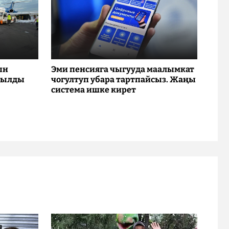
ын
Эми пенсияга чыгууда маалымкат
рылды
чогултуп убара тартпайсыз. Жаңы
система ишке кирет