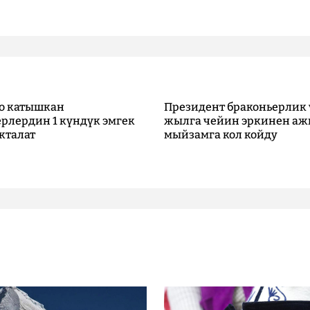
о катышкан
Президент браконьерлик 
рлердин 1 күндүк эмгек
жылга чейин эркинен аж
кталат
мыйзамга кол койду