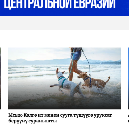
Ысык-Көлгө ит менен сууга түшүүгө уруксат
берүүнү суранышты