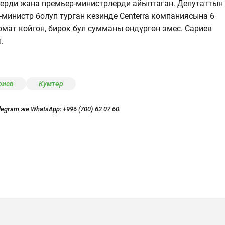
ерди жана премьер-министрлерди айыптаган. Депутаттын
министр болуп турган кезинде Centerra компаниясына 6
мат койгон, бирок бул сумманы өндүргөн эмес. Сариев
.
риев
Кумтөр
legram же WhatsApp:
+996 (700) 62 07 60.