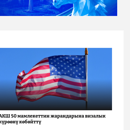
АКШ 50 мамлекеттин жарандарына визалык
күрөөнү көбөйттү