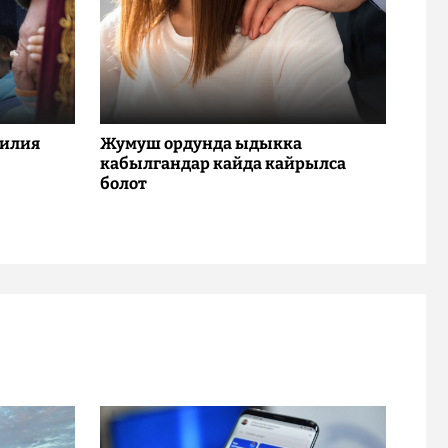
милия
Жумуш ордунда ыдыкка
кабылгандар кайда кайрылса
болот