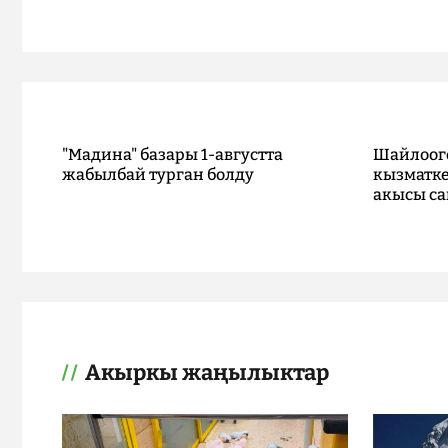
"Мадина" базары 1-августта
Шайлоог
жабылбай турган болду
кызматке
акысы са
Акыркы жаңылыктар