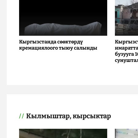
Кыргызстанда сөөктөрдү
Кыргызс
кремациялоого тыюу салынды
имаратта
бузууга 
сунушта
Кылмыштар, кырсыктар