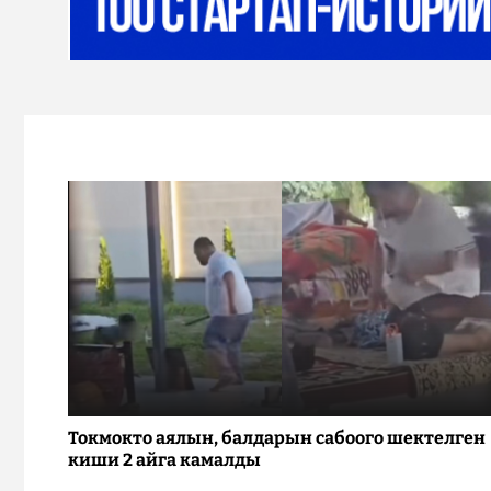
Токмокто аялын, балдарын сабоого шектелген
киши 2 айга камалды