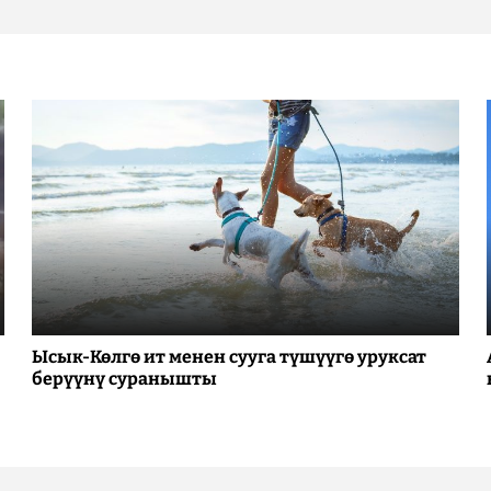
Ысык-Көлгө ит менен сууга түшүүгө уруксат
берүүнү суранышты