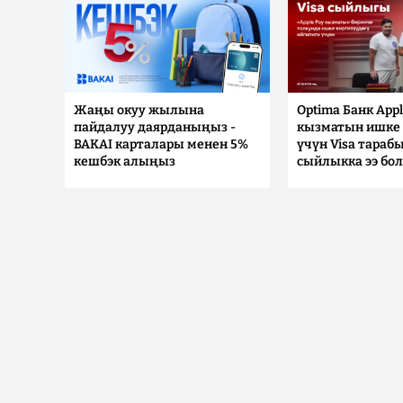
Жаңы окуу жылына
Optima Банк Appl
пайдалуу даярданыңыз -
кызматын ишке 
BAKAI карталары менен 5%
үчүн Visa тараб
кешбэк алыңыз
сыйлыкка ээ бо