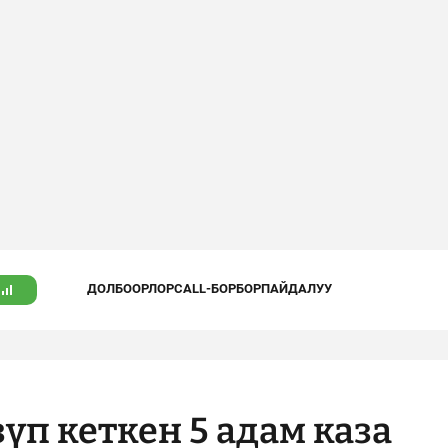
ДОЛБООРЛОР
CALL-БОРБОР
ПАЙДАЛУУ
зүп кеткен 5 адам каза