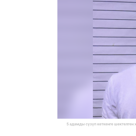
5 адамды сүзүп кеткенге шектелген 