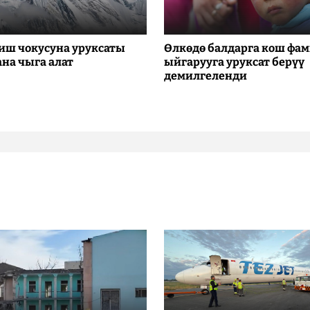
иш чокусуна уруксаты
Өлкөдө балдарга кош фа
ана чыга алат
ыйгарууга уруксат берүү
демилгеленди