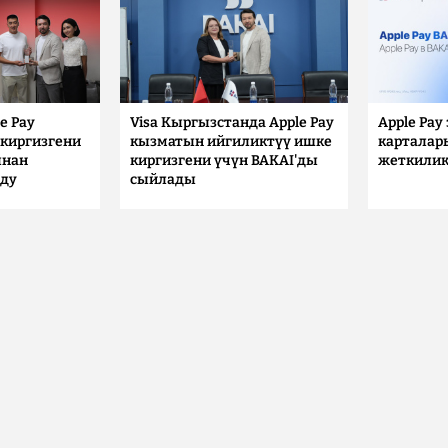
e Pay
Visa Кыргызстанда Apple Pay
Apple Pay
киргизгени
кызматын ийгиликтүү ишке
карталар
ынан
киргизгени үчүн BAKAI'ды
жеткилик
лду
сыйлады