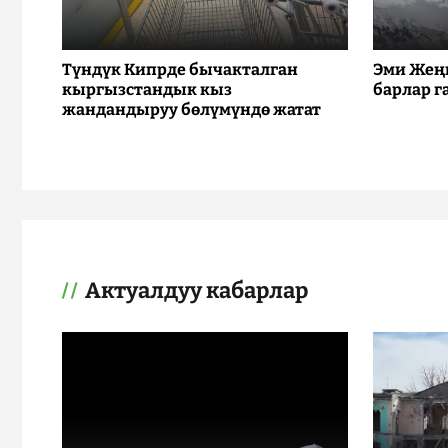
Түндүк Кипрде бычакталган
Эми Жең
кыргызстандык кыз
барлар г
жандандыруу бөлүмүндө жатат
Актуалдуу кабарлар