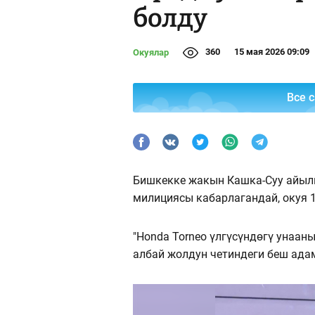
болду
360
15 мая 2026 09:09
Окуялар
Все 
Бишкекке жакын Кашка-Суу айылын
милициясы кабарлагандай, окуя 
"Honda Torneo үлгүсүндөгү унаан
албай жолдун четиндеги беш адам