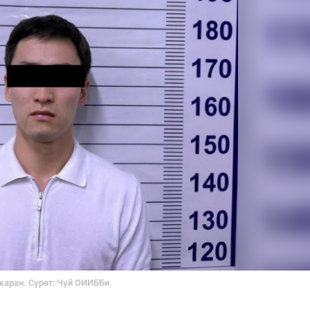
жаран. Сүрөт: Чүй ОИИББи