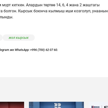
мүрт кеткен. Алардын төртөө 14, 6, 4 жана 2 жаштагы
та болгон. Кырсык боюнча кылмыш иши козголуп, унаанын
алынды.
жол кырсык
legram же WhatsApp:
+996 (700) 62 07 60.