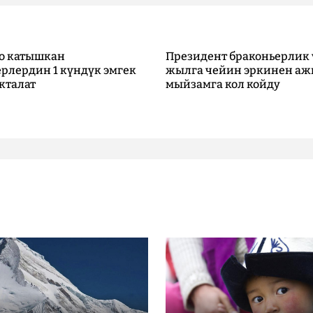
о катышкан
Президент браконьерлик 
рлердин 1 күндүк эмгек
жылга чейин эркинен аж
кталат
мыйзамга кол койду