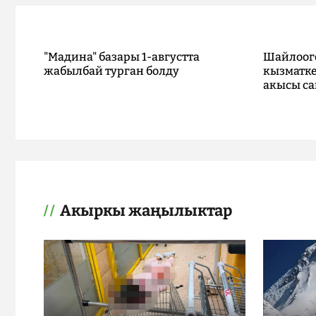
"Мадина" базары 1-августта
Шайлоог
жабылбай турган болду
кызматке
акысы са
Акыркы жаңылыктар