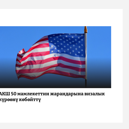
АКШ 50 мамлекеттин жарандарына визалык
күрөөнү көбөйттү