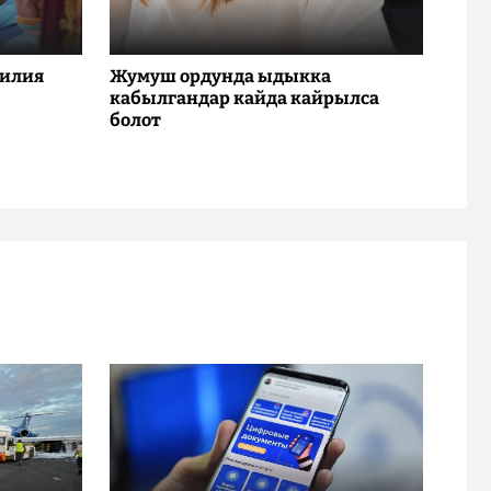
милия
Жумуш ордунда ыдыкка
кабылгандар кайда кайрылса
болот