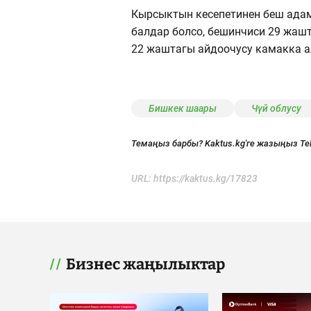
Кырсыктын кесепетинен беш адам 
балдар болсо, бешинчиси 29 жаш
22 жаштагы айдоочусу камакка 
Бишкек шаары
Чүй облусу
Темаңыз барбы? Kaktus.kg'ге жазыңыз Te
URL:
https://kaktus.kg/17823
Бизнес жаңылыктар