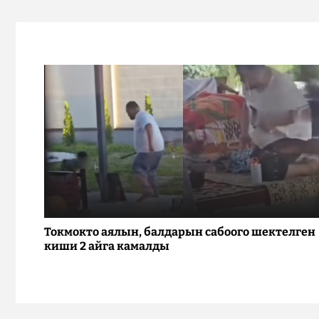
Токмокто аялын, балдарын сабоого шектелген
киши 2 айга камалды