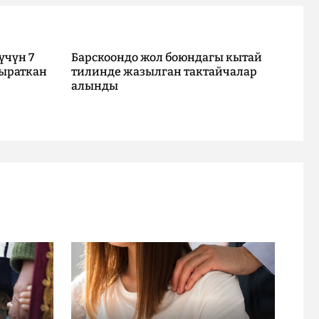
үчүн 7
Барскоондо жол боюндагы кытай
ыраткан
тилинде жазылган тактайчалар
алынды