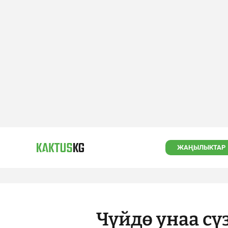
ЖАҢЫЛЫКТАР
Чүйдө унаа сү