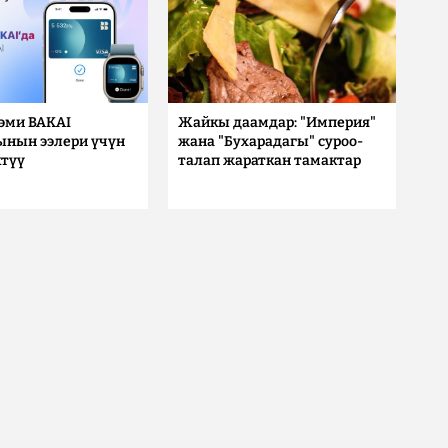
 эми BAKAI
Жайкы даамдар: "Империя"
ынын ээлери үчүн
жана "Бухарадагы" суроо-
түү
талап жараткан тамактар