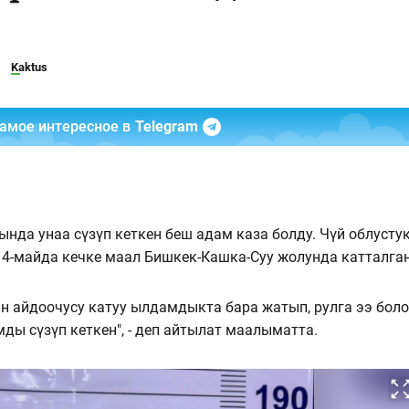
Kaktus
самое интересное в
Telegram
да унаа сүзүп кеткен беш адам каза болду. Чүй облусту
14-майда кечке маал Бишкек-Кашка-Суу жолунда катталган
ын айдоочусу катуу ылдамдыкта бара жатып, рулга ээ боло
ды сүзүп кеткен", - деп айтылат маалыматта.