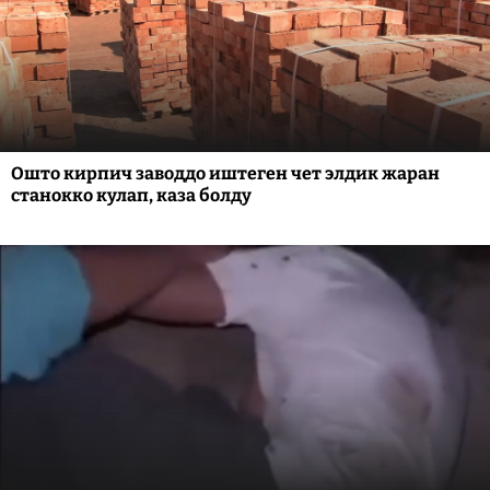
Ошто кирпич заводдо иштеген чет элдик жаран
станокко кулап, каза болду