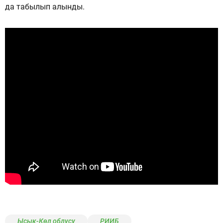
да табылып алынды.
Ысык-Көл облусу
РИИБ