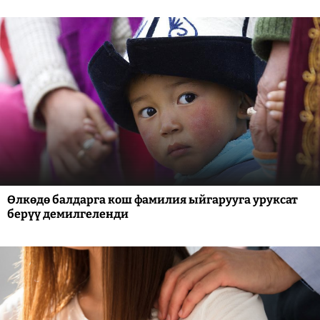
Өлкөдө балдарга кош фамилия ыйгарууга уруксат
берүү демилгеленди