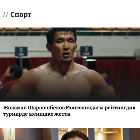
Спорт
Жоламан Шаршенбеков Монголиядагы рейтингдик
турнирде жеңишке жетти