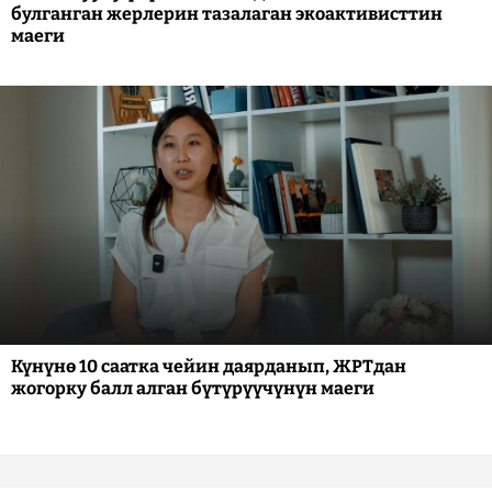
булганган жерлерин тазалаган экоактивисттин
маеги
Күнүнө 10 саатка чейин даярданып, ЖРТдан
жогорку балл алган бүтүрүүчүнүн маеги