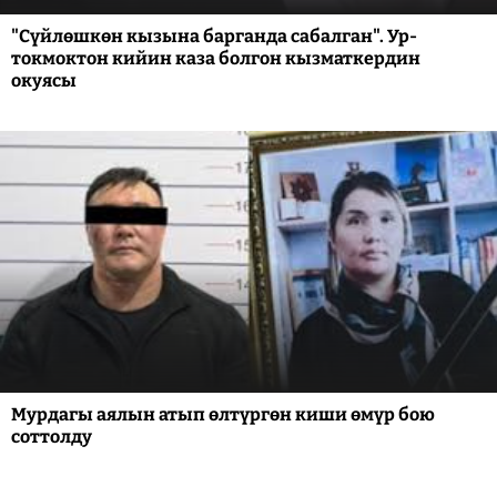
"Сүйлөшкөн кызына барганда сабалган". Ур-
токмоктон кийин каза болгон кызматкердин
окуясы
Мурдагы аялын атып өлтүргөн киши өмүр бою
соттолду