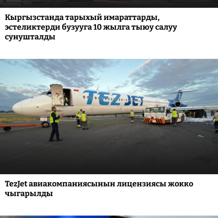
Кыргызстанда тарыхый имараттарды,
эстеликтерди бузууга 10 жылга тыюу салуу
сунушталды
TezJet авиакомпаниясынын лицензиясы жокко
чыгарылды