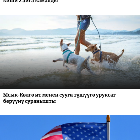
киши 2 айга камалды
Ысык-Көлгө ит менен сууга түшүүгө уруксат
берүүнү суранышты