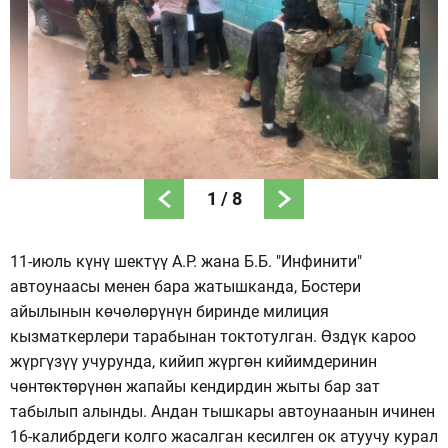
1
/
8
11-июль күнү шектүү А.Р. жана Б.Б. "Инфинити"
автоунаасы менен бара жатышканда, Бостери
айылынын көчөлөрүнүн биринде милиция
кызматкерлери тарабынан токтотулган. Өздүк кароо
жүргүзүү учурунда, кийип жүргөн кийимдеринин
чөнтөктөрүнөн жапайы кендирдин жыты бар зат
табылып алынды. Андан тышкары автоунаанын ичинен
16-калибрдеги колго жасалган кесилген ок атуучу курал