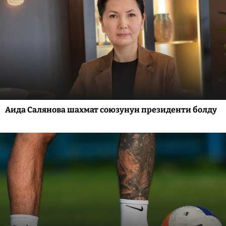
Аида Салянова шахмат союзунун президенти болду