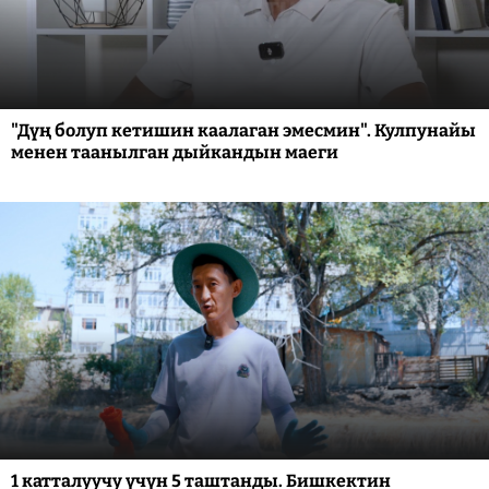
"Дүң болуп кетишин каалаган эмесмин". Кулпунайы
менен таанылган дыйкандын маеги
1 катталуучу үчүн 5 таштанды. Бишкектин