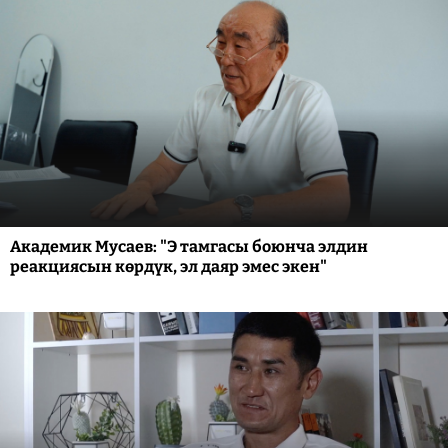
Академик Мусаев: "Э тамгасы боюнча элдин
реакциясын көрдүк, эл даяр эмес экен"