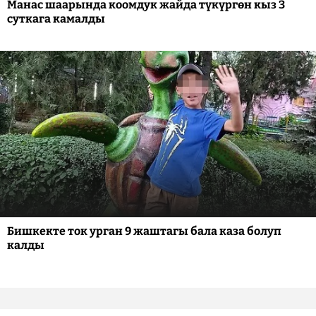
Манас шаарында коомдук жайда түкүргөн кыз 3
суткага камалды
Бишкекте ток урган 9 жаштагы бала каза болуп
калды