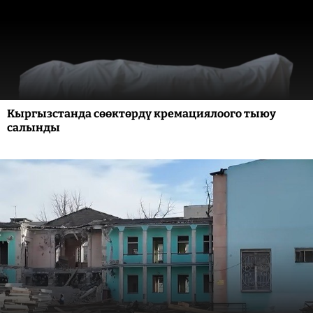
Кыргызстанда сөөктөрдү кремациялоого тыюу
салынды