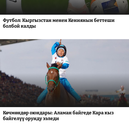
Футбол: Кыргызстан менен Кениянын беттеши
болбой калды
Көчмөндөр оюндары: Аламан байгеде Кара кыз
байгелүү орунду ээледи