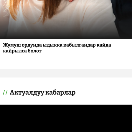
Жумуш ордунда ыдыкка кабылгандар кайда
кайрылса болот
Актуалдуу кабарлар