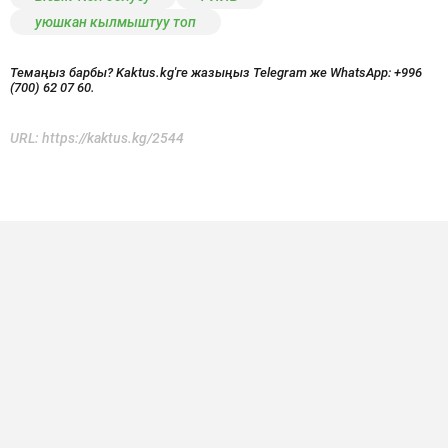
уюшкан кылмыштуу топ
Темаңыз барбы? Kaktus.kg'ге жазыңыз Telegram же WhatsApp:
+996
(700) 62 07 60.
URL:
https://kaktus.kg/2544