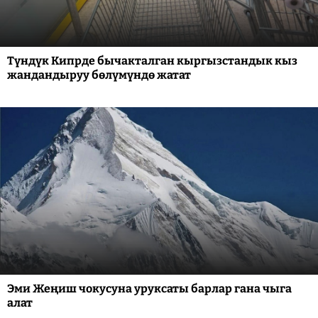
Түндүк Кипрде бычакталган кыргызстандык кыз
жандандыруу бөлүмүндө жатат
Эми Жеңиш чокусуна уруксаты барлар гана чыга
алат