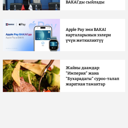
BAKAI'ды сыйлады
Apple Pay эми BAKAI
карталарынын ээлери
үчүн жеткиликтүү
Жайкы даамдар:
"Империя" жана
"Бухарадагы" суроо-талап
жараткан тамактар