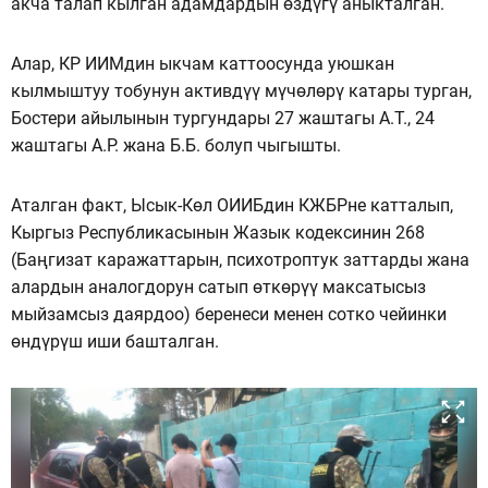
акча талап кылган адамдардын өздүгү аныкталган.
Алар, КР ИИМдин ыкчам каттоосунда уюшкан
кылмыштуу тобунун активдүү мүчөлөрү катары турган,
Бостери айылынын тургундары 27 жаштагы А.Т., 24
жаштагы А.Р. жана Б.Б. болуп чыгышты.
Аталган факт, Ысык-Көл ОИИБдин КЖБРне катталып,
Кыргыз Республикасынын Жазык кодексинин 268
(Баңгизат каражаттарын, психотроптук заттарды жана
алардын аналогдорун сатып өткөрүү максатысыз
мыйзамсыз даярдоо) беренеси менен сотко чейинки
өндүрүш иши башталган.