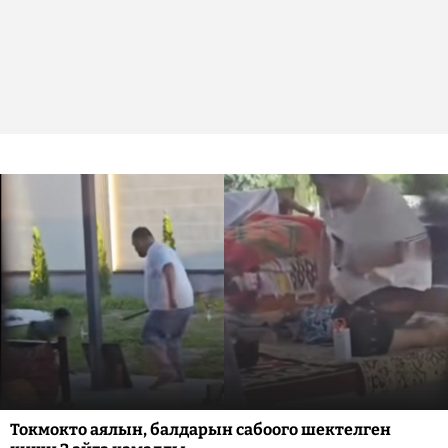
Токмокто аялын, балдарын сабоого шектелген