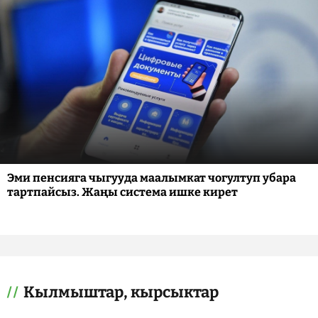
Эми пенсияга чыгууда маалымкат чогултуп убара
тартпайсыз. Жаңы система ишке кирет
Кылмыштар, кырсыктар