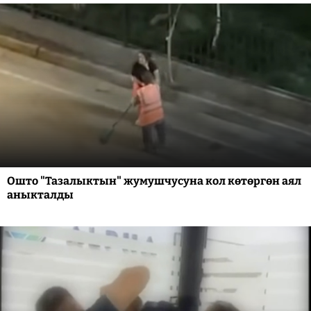
Ошто "Тазалыктын" жумушчусуна кол көтөргөн аял
аныкталды