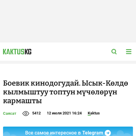
Боевик кинодогудай. Ысык-Көлдө
кылмыштуу топтун мүчөлөрүн
кармашты
5412
12 июля 2021 16:24
Kaktus
Саясат
Все самое интересное в
Telegram