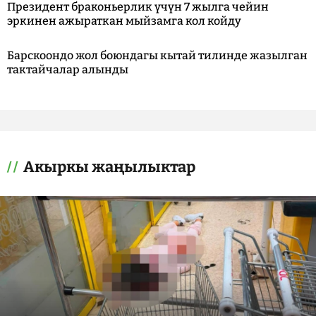
Президент браконьерлик үчүн 7 жылга чейин
эркинен ажыраткан мыйзамга кол койду
Барскоондо жол боюндагы кытай тилинде жазылган
тактайчалар алынды
Акыркы жаңылыктар