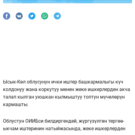
Ысык-Көл облусунун ички иштер башкармалыгы күч
колдонуу жана коркутуу менен жеке ишкерлерден акча
талап кылган уюшкан кылмыштуу топтун мүчөлөрүн
кармашты.
Облустун ОИИБси билдиргендей, жүргүзүлгөн тергөө-
ыкчам иштеринин натыйжасында, жеке ишкерлерден