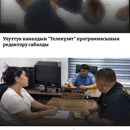
Улуттук каналдын "Телекүзөт" программасынын
редактору сабалды