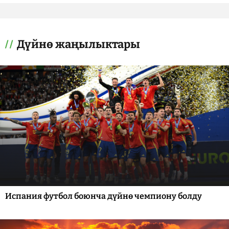
Дүйнө жаңылыктары
Испания футбол боюнча дүйнө чемпиону болду