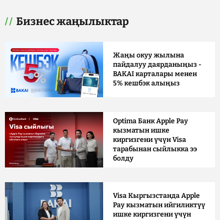
Бизнес жаңылыктар
Жаңы окуу жылына
пайдалуу даярданыңыз -
BAKAI карталары менен
5% кешбэк алыңыз
Optima Банк Apple Pay
кызматын ишке
киргизгени үчүн Visa
тарабынан сыйлыкка ээ
болду
Visa Кыргызстанда Apple
Pay кызматын ийгиликтүү
ишке киргизгени үчүн