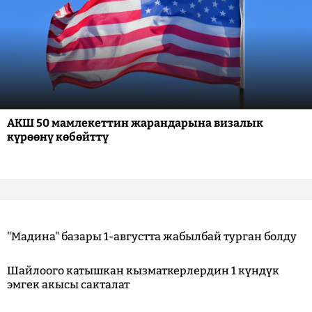
АКШ 50 мамлекеттин жарандарына визалык
күрөөнү көбөйттү
"Мадина" базары 1-августта жабылбай турган болду
Шайлоого катышкан кызматкерлердин 1 күндүк
эмгек акысы сакталат