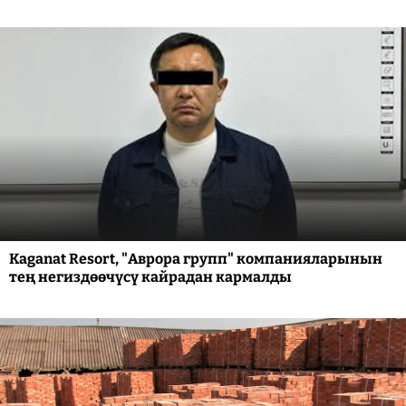
Kaganat Resort, "Аврора групп" компанияларынын
тең негиздөөчүсү кайрадан кармалды