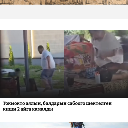
Токмокто аялын, балдарын сабоого шектелген
киши 2 айга камалды