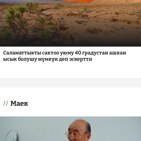
Саламаттыкты сактоо уюму 40 градустан ашкан
ысык болушу мүмкүн деп эскертти
Маек