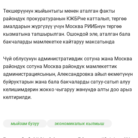
Текшерүүнүн жыйынтыгы менен аталган факты
райондук прокуратуранын КЖБРне катталып, тергөө
амалдарын жүргүзүү үчүн Москва РИИБнүн тергөө
кызматына тапшырылган. Ошондой эле, аталган бала
бакчаларды мамлекетке кайтаруу максатында
Чүй облусунун административдик сотуна жана Москва
райондук сотуна Москва райондук мамлекеттик
администрациясынын, Александровка айыл өкмөтүнүн
буйруктарын жана бала бакчаларды сатуу-сатып алуу
келишимдерин жокко чыгаруу жөнүндө алты доо арыз
келтирилди.
мыйзам бузуу
экономикалык кылмыш