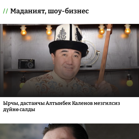
Маданият, шоу-бизнес
Ырчы, дастанчы Алтынбек Каленов мезгилсиз
дүйнө салды