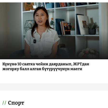
Күнүнө 10 саатка чейин даярданып, ЖРТдан
жогорку балл алган бүтүрүүчүнүн маеги
Спорт