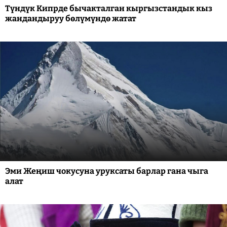
Түндүк Кипрде бычакталган кыргызстандык кыз
жандандыруу бөлүмүндө жатат
Эми Жеңиш чокусуна уруксаты барлар гана чыга
алат