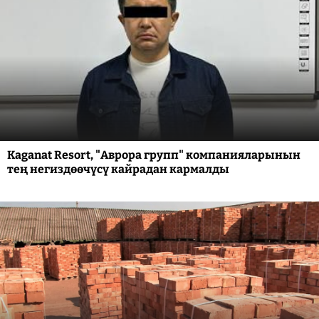
Kaganat Resort, "Аврора групп" компанияларынын
тең негиздөөчүсү кайрадан кармалды