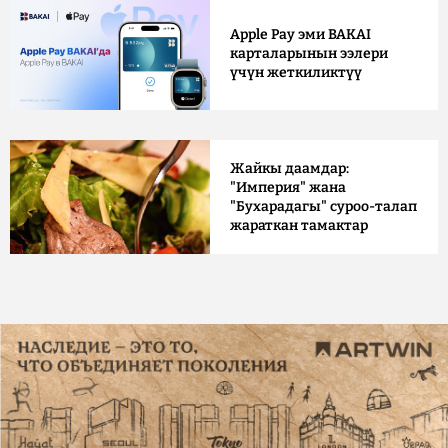
Apple Pay эми BAKAI
карталарынын ээлери
үчүн жеткиликтүү
Жайкы даамдар:
"Империя" жана
"Бухарадагы" суроо-талап
жараткан тамактар