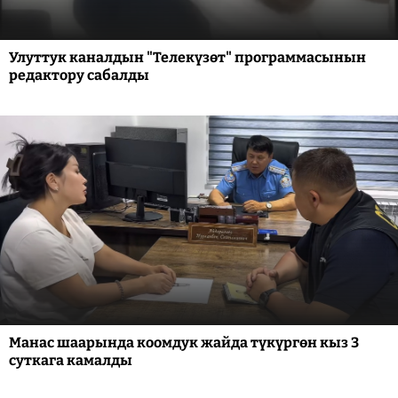
Улуттук каналдын "Телекүзөт" программасынын
редактору сабалды
Манас шаарында коомдук жайда түкүргөн кыз 3
суткага камалды