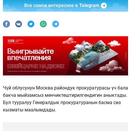
Все самое интересное в
Telegram
Чүй облусунун Москва райондук прокуратурасы үч бала
бакча мыйзамсыз менчиктештирилгендигин аныктады.
Бул тууралуу Генералдык прокуратуранын басма сөз
кызматы маалымдады.