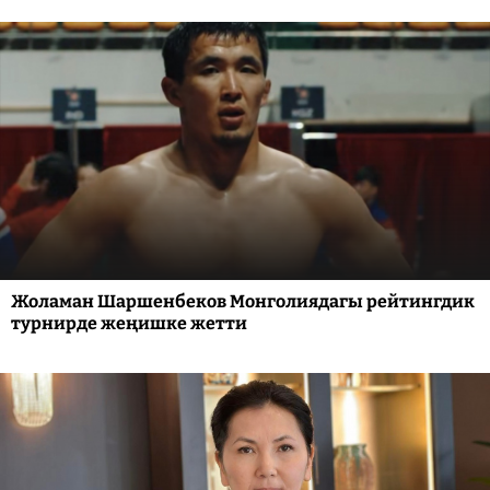
Жоламан Шаршенбеков Монголиядагы рейтингдик
турнирде жеңишке жетти