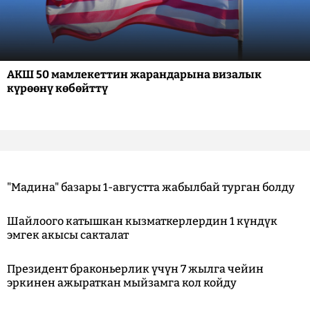
АКШ 50 мамлекеттин жарандарына визалык
күрөөнү көбөйттү
"Мадина" базары 1-августта жабылбай турган болду
Шайлоого катышкан кызматкерлердин 1 күндүк
эмгек акысы сакталат
Президент браконьерлик үчүн 7 жылга чейин
эркинен ажыраткан мыйзамга кол койду