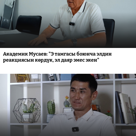
Академик Мусаев: "Э тамгасы боюнча элдин
реакциясын көрдүк, эл даяр эмес экен"