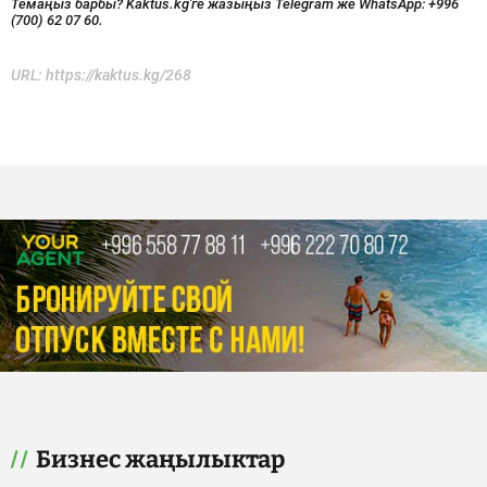
Темаңыз барбы? Kaktus.kg'ге жазыңыз Telegram же WhatsApp:
+996
(700) 62 07 60.
URL:
https://kaktus.kg/268
Бизнес жаңылыктар