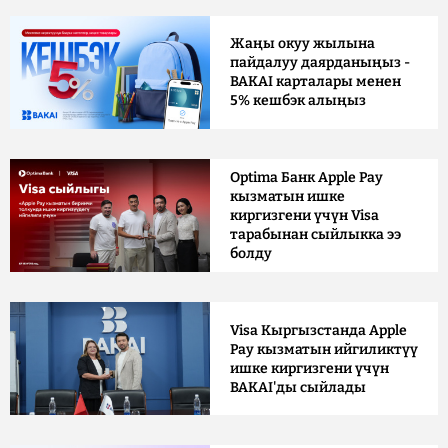
Жаңы окуу жылына
пайдалуу даярданыңыз -
BAKAI карталары менен
5% кешбэк алыңыз
Optima Банк Apple Pay
кызматын ишке
киргизгени үчүн Visa
тарабынан сыйлыкка ээ
болду
Visa Кыргызстанда Apple
Pay кызматын ийгиликтүү
ишке киргизгени үчүн
BAKAI'ды сыйлады