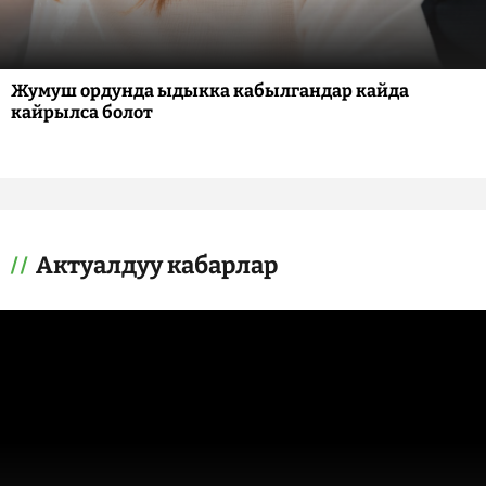
Жумуш ордунда ыдыкка кабылгандар кайда
кайрылса болот
Актуалдуу кабарлар