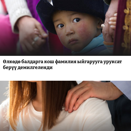
Өлкөдө балдарга кош фамилия ыйгарууга уруксат
берүү демилгеленди