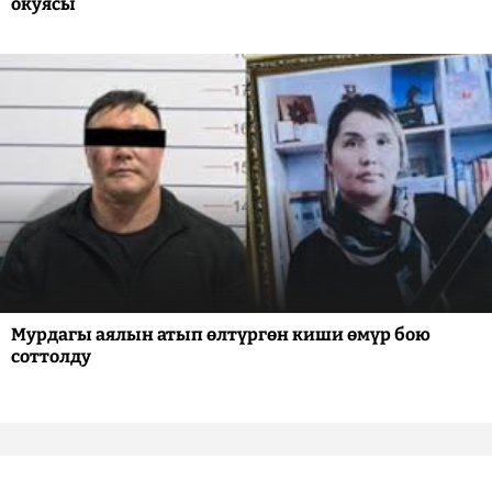
окуясы
Мурдагы аялын атып өлтүргөн киши өмүр бою
соттолду