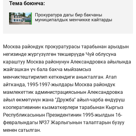
Тема боюнча:
Прокуратура дагы бир бакчаны
муниципалдык менчикке кайтарды
Москва райондук прокуратурасы тарабынан арыздын
негизинде жүргүзүлгөн текшерүүдө Чүй облусуна
караштуу Москва районунун Александровка айылында
жайгашкан үч бала бакча мыйзамсыз
менчиктештирилип кеткендиги аныкталган. Атап
айтканда, 1995-1997-жылдары Москва райондук
мамлекеттик администрациясынын Александровка
айыл өкмөтүнүн жана "Дружба" айыл-чарба өндүрүш
кооперативинин кызматкерлери тарабынан Кыргыз
Республикасынын Президентинин 1995-жылдын 16-
февралындагы №37 Жарлыгынын талаптарын бузуу
менен сатылган.