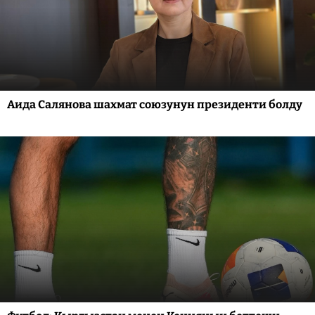
Аида Салянова шахмат союзунун президенти болду