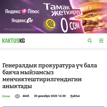
Генералдык прокуратура үч бала
бакча мыйзамсыз
менчиктештирилгендигин
аныктады
4645
30 декабря 2020 14:30
Kaktus
Коом