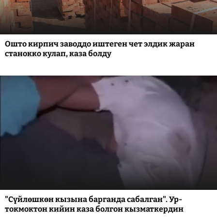
Ошто кирпич заводдо иштеген чет элдик жаран
станокко кулап, каза болду
"Сүйлөшкөн кызына барганда сабалган". Ур-
токмоктон кийин каза болгон кызматкердин