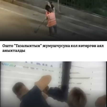
Ошто "Тазалыктын" жумушчусуна кол көтөргөн аял
аныкталды