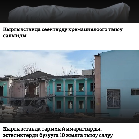
Кыргызстанда сөөктөрдү кремациялоого тыюу
салынды
Кыргызстанда тарыхый имараттарды,
эстеликтерди бузууга 10 жылга тыюу салуу