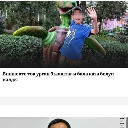
Бишкекте ток урган 9 жаштагы бала каза болуп
калды