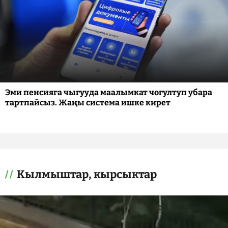
Эми пенсияга чыгууда маалымкат чогултуп убара
тартпайсыз. Жаңы система ишке кирет
Кылмыштар, кырсыктар