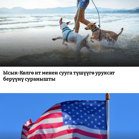
Ысык-Көлгө ит менен сууга түшүүгө уруксат
берүүнү суранышты