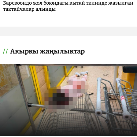
Барскоондо жол боюндагы кытай тилинде жазылган
тактайчалар алынды
Акыркы жаңылыктар