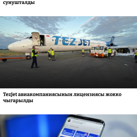
сунушталды
TezJet авиакомпаниясынын лицензиясы жокко
чыгарылды