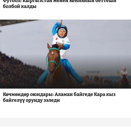
Футбол: Кыргызстан менен Кениянын беттеши
болбой калды
Көчмөндөр оюндары: Аламан байгеде Кара кыз
байгелүү орунду ээледи