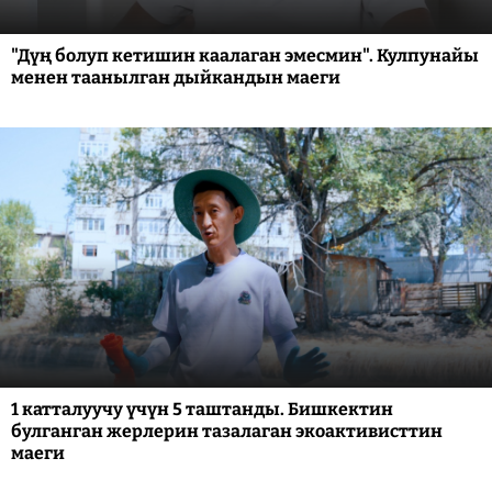
"Дүң болуп кетишин каалаган эмесмин". Кулпунайы
менен таанылган дыйкандын маеги
1 катталуучу үчүн 5 таштанды. Бишкектин
булганган жерлерин тазалаган экоактивисттин
маеги