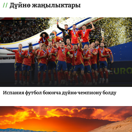
Дүйнө жаңылыктары
Испания футбол боюнча дүйнө чемпиону болду