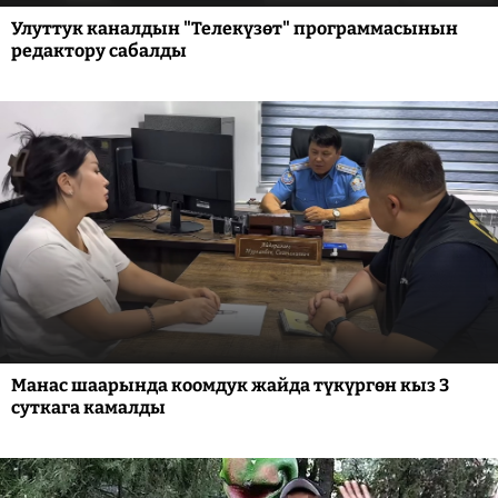
Улуттук каналдын "Телекүзөт" программасынын
редактору сабалды
Манас шаарында коомдук жайда түкүргөн кыз 3
суткага камалды