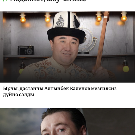
Ырчы, дастанчы Алтынбек Каленов мезгилсиз
дүйнө салды