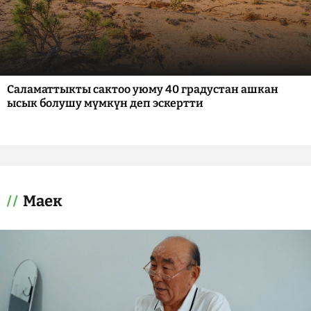
Саламаттыкты сактоо уюму 40 градустан ашкан
ысык болушу мүмкүн деп эскертти
Маек