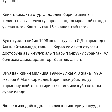
түшкөн.
Кийин, камакта отургандардын бирине алынып
келинген азык-түлүктүн арасынан, тагыраак айтканда
ун салынган баштыктан 15 г нашаа табылган.
Бул окуядан кийин 1998-жылы туулган О.Д. кармалды.
Анын айтымында, тааныш бирөө камакта отурган
досторуна азык-түлүк алып барып берүүнү суранган. Ал
белгисиз адамдардан төрт баштык алган.
Окуядан кийин милиция 1994-жылкы А.Э жана 1998-
жылкы А.М.ди кармады. Биринчиси убактылуу
кармоочу жайга жеткирилсе, экинчиси күбө катары
сурак берди.
Экспертиза дайындалып, иликтөө иштери уланууда.