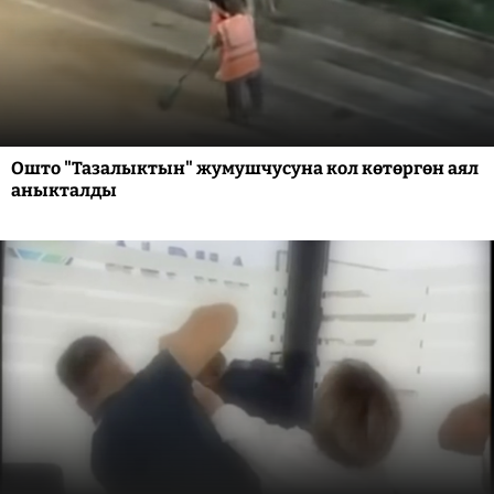
Ошто "Тазалыктын" жумушчусуна кол көтөргөн аял
аныкталды