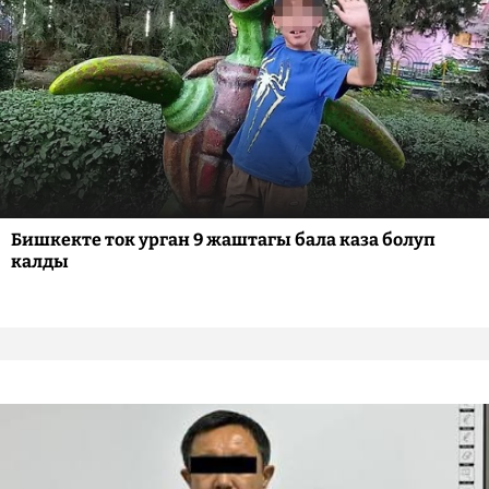
Бишкекте ток урган 9 жаштагы бала каза болуп
калды