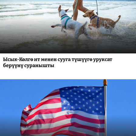
Ысык-Көлгө ит менен сууга түшүүгө уруксат
берүүнү суранышты