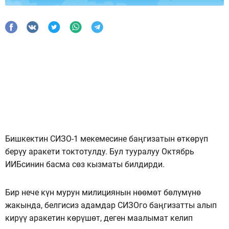
Бишкектин СИЗО-1 мекемесине баңгизатын өткөрүп
берүу аракети токтотулду. Бул тууралуу Октябрь
ИИБсинин басма сөз кызматы билдирди.
Бир нече күн мурун милициянын нөөмөт бөлүмүнө
жакында, белгисиз адамдар СИЗОго баңгизатты алып
кирүү аракетин көрүшөт, деген маалымат келип