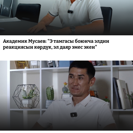
Академик Мусаев: "Э тамгасы боюнча элдин
реакциясын көрдүк, эл даяр эмес экен"