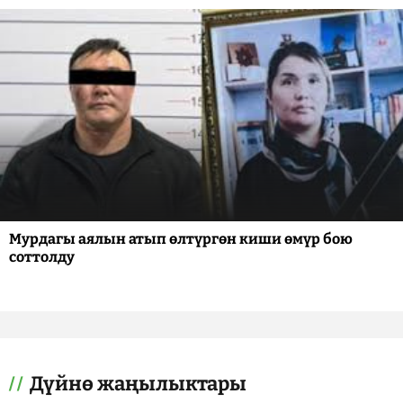
Мурдагы аялын атып өлтүргөн киши өмүр бою
соттолду
Дүйнө жаңылыктары