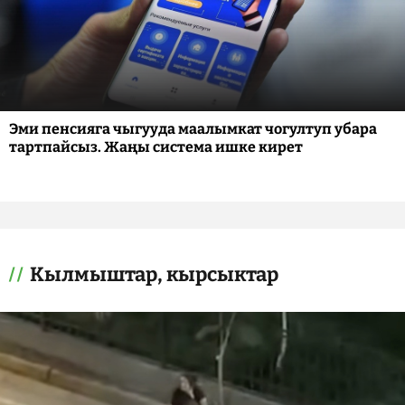
Эми пенсияга чыгууда маалымкат чогултуп убара
тартпайсыз. Жаңы система ишке кирет
Кылмыштар, кырсыктар