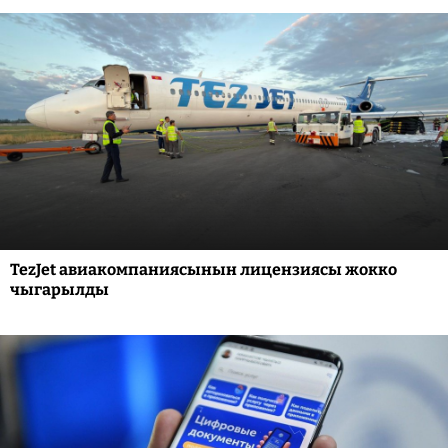
TezJet авиакомпаниясынын лицензиясы жокко
чыгарылды