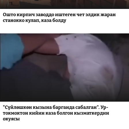
Ошто кирпич заводдо иштеген чет элдик жаран
станокко кулап, каза болду
"Сүйлөшкөн кызына барганда сабалган". Ур-
токмоктон кийин каза болгон кызматкердин
окуясы