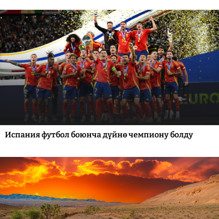
Испания футбол боюнча дүйнө чемпиону болду