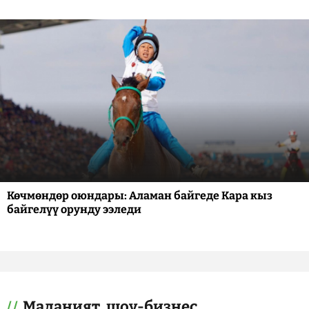
Көчмөндөр оюндары: Аламан байгеде Кара кыз
байгелүү орунду ээледи
Маданият, шоу-бизнес