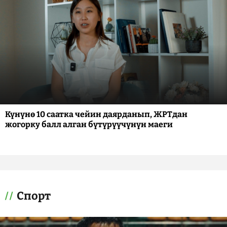
Күнүнө 10 саатка чейин даярданып, ЖРТдан
жогорку балл алган бүтүрүүчүнүн маеги
Спорт