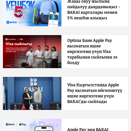
Жаңы окуу жылына
пайдалуу даярданыңыз -
BAKAI карталары менен
5% кешбэк алыңыз
Optima Банк Apple Pay
кызматын ишке
киргизгени үчүн Visa
тарабынан сыйлыкка ээ
болду
Visa Кыргызстанда Apple
Pay кызматын ийгиликтүү
ишке киргизгени үчүн
BAKAI'ды сыйлады
Apple Pay эми BAKAI