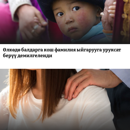
Өлкөдө балдарга кош фамилия ыйгарууга уруксат
берүү демилгеленди