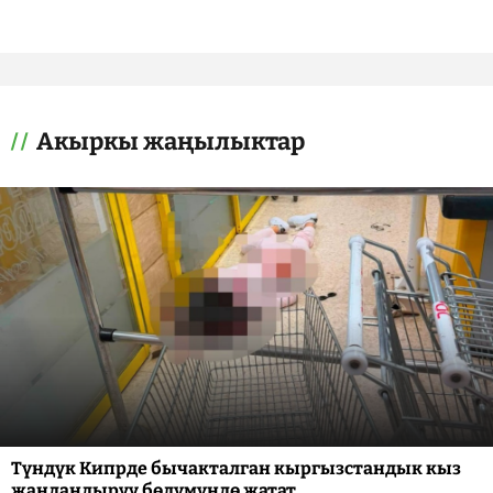
Акыркы жаңылыктар
Түндүк Кипрде бычакталган кыргызстандык кыз
жандандыруу бөлүмүндө жатат