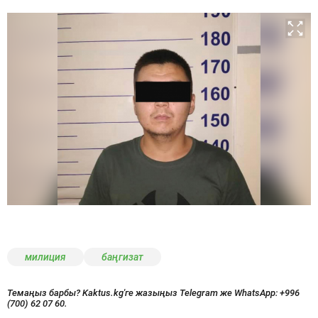
милиция
баңгизат
Темаңыз барбы? Kaktus.kg'ге жазыңыз Telegram же WhatsApp:
+996
(700) 62 07 60.