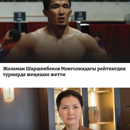
Жоламан Шаршенбеков Монголиядагы рейтингдик
турнирде жеңишке жетти