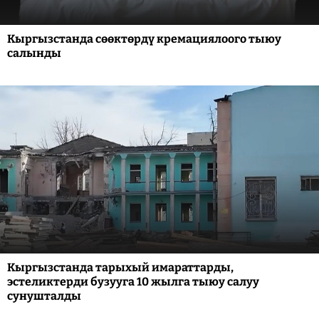
Кыргызстанда сөөктөрдү кремациялоого тыюу
салынды
Кыргызстанда тарыхый имараттарды,
эстеликтерди бузууга 10 жылга тыюу салуу
сунушталды