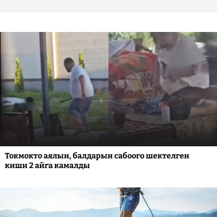
Токмокто аялын, балдарын сабоого шектелген
киши 2 айга камалды