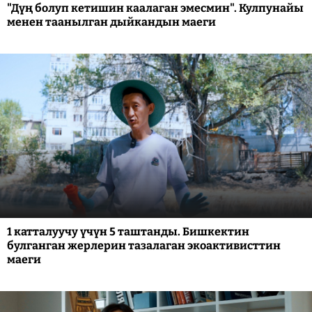
"Дүң болуп кетишин каалаган эмесмин". Кулпунайы
менен таанылган дыйкандын маеги
1 катталуучу үчүн 5 таштанды. Бишкектин
булганган жерлерин тазалаган экоактивисттин
маеги