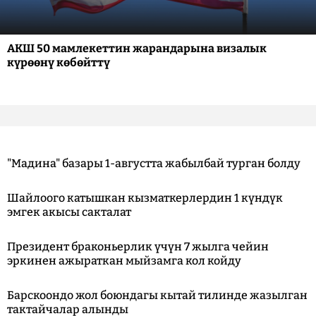
АКШ 50 мамлекеттин жарандарына визалык
күрөөнү көбөйттү
"Мадина" базары 1-августта жабылбай турган болду
Шайлоого катышкан кызматкерлердин 1 күндүк
эмгек акысы сакталат
Президент браконьерлик үчүн 7 жылга чейин
эркинен ажыраткан мыйзамга кол койду
Барскоондо жол боюндагы кытай тилинде жазылган
тактайчалар алынды