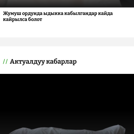
Жумуш ордунда ыдыкка кабылгандар кайда
кайрылса болот
Актуалдуу кабарлар