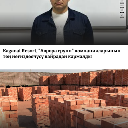
Kaganat Resort, "Аврора групп" компанияларынын
тең негиздөөчүсү кайрадан кармалды