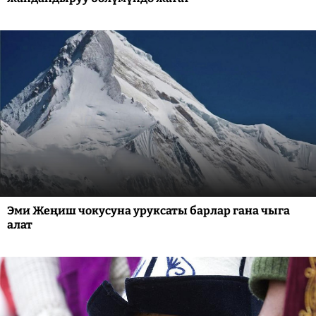
Эми Жеңиш чокусуна уруксаты барлар гана чыга
алат