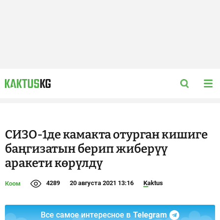
СИЗО-1де камакта отурган кишиге
баңгизатын берип жиберүү
аракети көрүлдү
4289
20 августа 2021 13:16
Kaktus
Коом
Все самое интересное в
Telegram