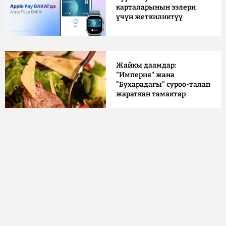
карталарынын ээлери
үчүн жеткиликтүү
Жайкы даамдар:
"Империя" жана
"Бухарадагы" суроо-талап
жараткан тамактар