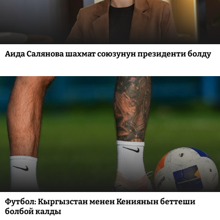
Аида Салянова шахмат союзунун президенти болду
Футбол: Кыргызстан менен Кениянын беттеши
болбой калды