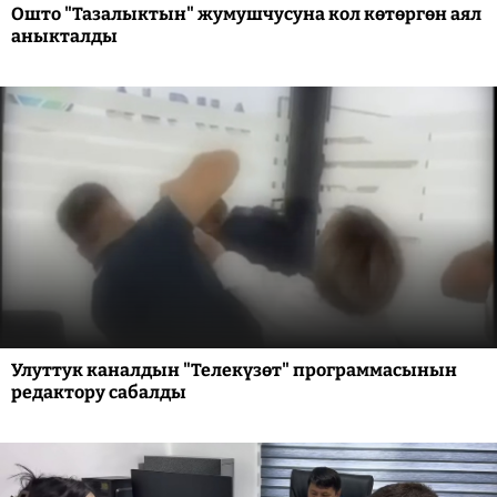
Ошто "Тазалыктын" жумушчусуна кол көтөргөн аял
аныкталды
Улуттук каналдын "Телекүзөт" программасынын
редактору сабалды