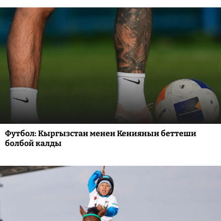
Футбол: Кыргызстан менен Кениянын беттеши
болбой калды