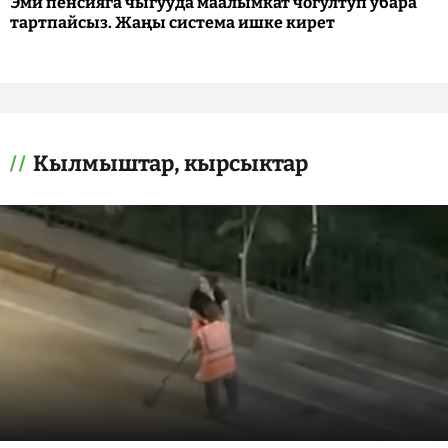
Эми пенсияга чыгууда маалымкат чогултуп убара
тартпайсыз. Жаңы система ишке кирет
Кылмыштар, кырсыктар