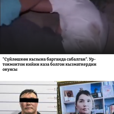
"Сүйлөшкөн кызына барганда сабалган". Ур-
токмоктон кийин каза болгон кызматкердин
окуясы