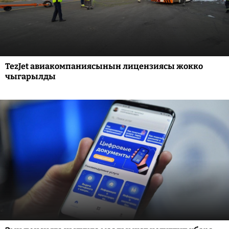
TezJet авиакомпаниясынын лицензиясы жокко
чыгарылды