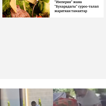
"Империя" жана
"Бухарадагы" суроо-талап
жараткан тамактар