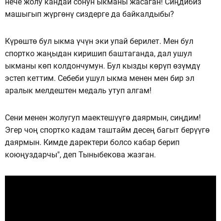
нече жолу кандай сонун ыкманы жасаган! Сиңдибиз
машыгып жүргөнү сиздерге да байкалдыбы?
Күрөштө бул ыкма үчүн эки упай берилет. Мен бул
спортко жаңыдан киришип баштаганда, дал ушул
ыкманы көп колдончумун. Бул кызды көрүп өзүмдү
эстеп кеттим. Себеби ушул ыкма менен мен бир эл
аралык мелдештен медаль утуп алгам!
Сени менен жолугуп маектешүүгө даярмын, сиңдим!
Эгер чоң спортко кадам таштайм десең багыт берүүгө
даярмын. Кимде даректери болсо кабар берип
коюңуздарчы", деп Тыныбекова жазган.