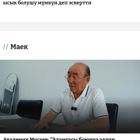
ысык болушу мүмкүн деп эскертти
Маек
Академик Мусаев: "Э тамгасы боюнча элдин