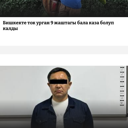
Бишкекте ток урган 9 жаштагы бала каза болуп
калды