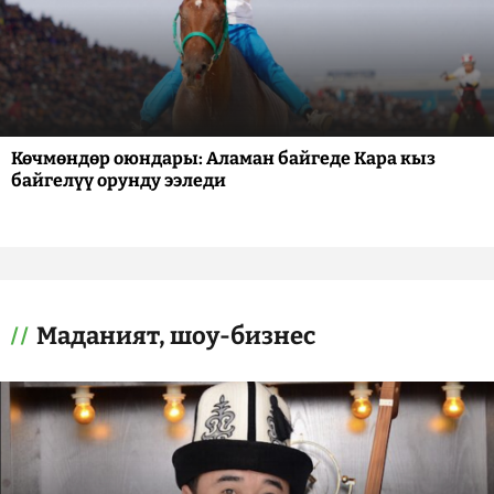
Көчмөндөр оюндары: Аламан байгеде Кара кыз
байгелүү орунду ээледи
Маданият, шоу-бизнес