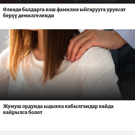
Өлкөдө балдарга кош фамилия ыйгарууга уруксат
берүү демилгеленди
Жумуш ордунда ыдыкка кабылгандар кайда
кайрылса болот