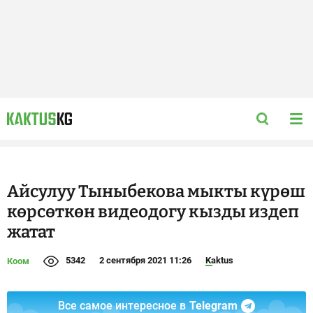
Айсулуу Тыныбекова мыкты күрөш
көрсөткөн видеодогу кызды издеп
жатат
5342
2 сентября 2021 11:26
Kaktus
Коом
Все самое интересное в
Telegram