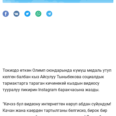
Токиодо өткөн Олимп оюндарында күмүш медаль утуп
келген балбан кыз Айсулуу Тыныбекова социалдык
тармактарга тараган кичинекей кыздын видеосу
тууралуу пикирин Instagram баракчасына жазды.
"Кечээ бул видеону интернеттен көрүп абдан сүйүндүм!
Качан жана каерден тартылганы белгисиз, бирок бир