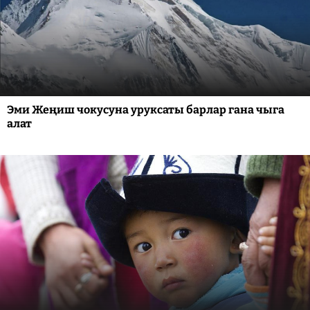
Эми Жеңиш чокусуна уруксаты барлар гана чыга
алат