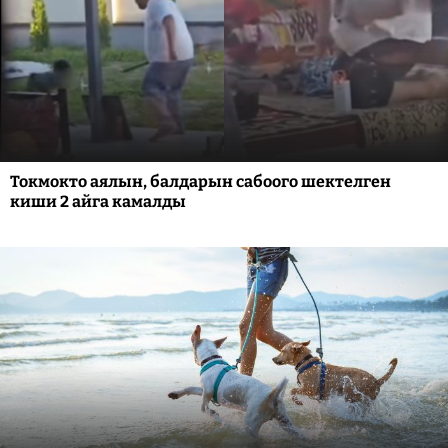
Токмокто аялын, балдарын сабоого шектелген
киши 2 айга камалды