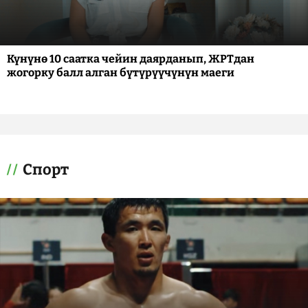
Күнүнө 10 саатка чейин даярданып, ЖРТдан
жогорку балл алган бүтүрүүчүнүн маеги
Спорт