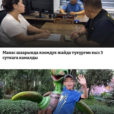
Манас шаарында коомдук жайда түкүргөн кыз 3
суткага камалды