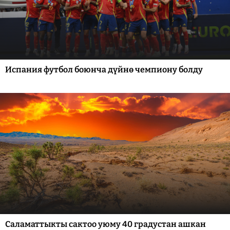
Испания футбол боюнча дүйнө чемпиону болду
Саламаттыкты сактоо уюму 40 градустан ашкан