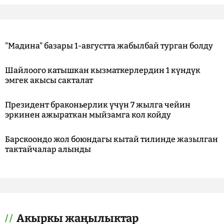
"Мадина" базары 1-августта жабылбай турган болду
Шайлоого катышкан кызматкерлердин 1 күндүк
эмгек акысы сакталат
Президент браконьерлик үчүн 7 жылга чейин
эркинен ажыраткан мыйзамга кол койду
Барскоондо жол боюндагы кытай тилинде жазылган
тактайчалар алынды
Акыркы жаңылыктар