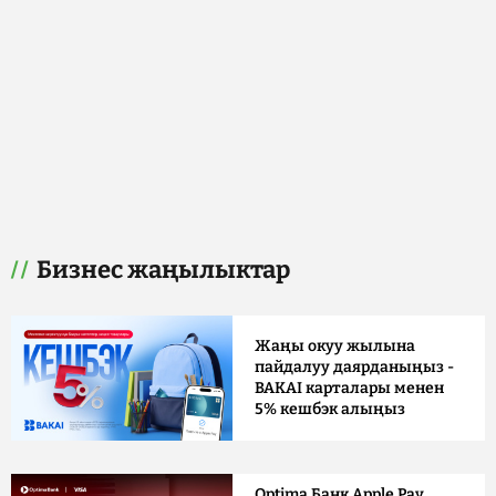
Бизнес жаңылыктар
Жаңы окуу жылына
пайдалуу даярданыңыз -
BAKAI карталары менен
5% кешбэк алыңыз
Optima Банк Apple Pay