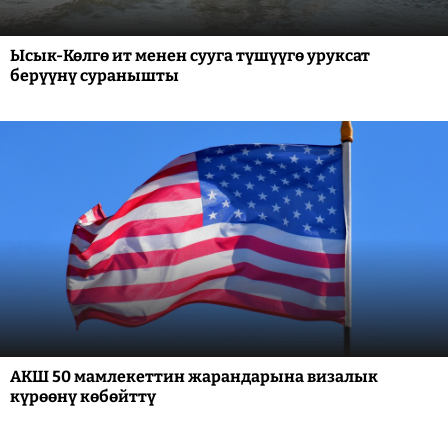
Ысык-Көлгө ит менен сууга түшүүгө уруксат
берүүнү суранышты
АКШ 50 мамлекеттин жарандарына визалык
күрөөнү көбөйттү