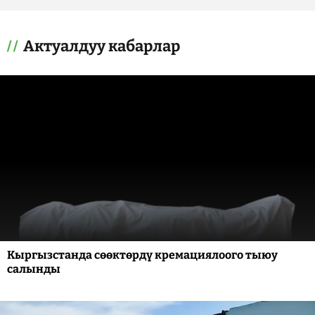
Актуалдуу кабарлар
Кыргызстанда сөөктөрдү кремациялоого тыюу
салынды