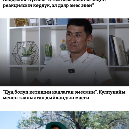
реакциясын көрдүк, эл даяр эмес экен"
"Дүң болуп кетишин каалаган эмесмин". Кулпунайы
менен таанылган дыйкандын маеги