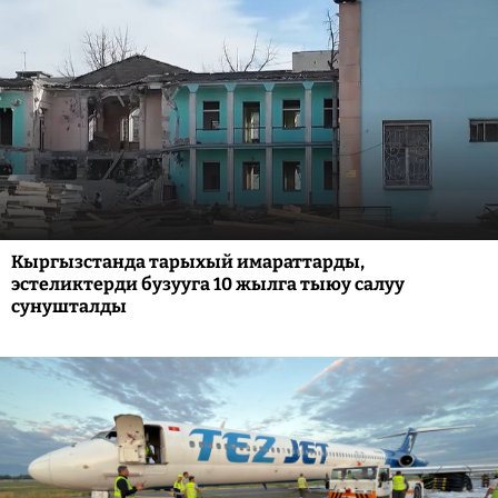
Кыргызстанда тарыхый имараттарды,
эстеликтерди бузууга 10 жылга тыюу салуу
сунушталды