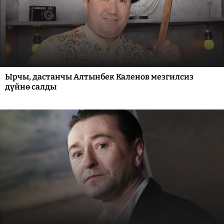
Ырчы, дастанчы Алтынбек Каленов мезгилсиз
дүйнө салды