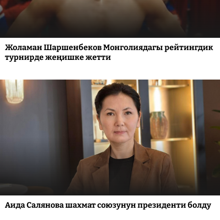
Жоламан Шаршенбеков Монголиядагы рейтингдик
турнирде жеңишке жетти
Аида Салянова шахмат союзунун президенти болду