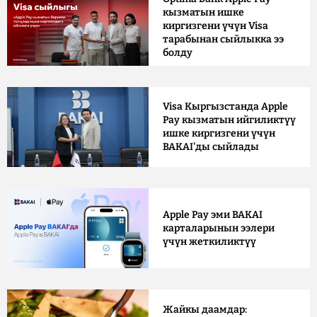
кызматын ишке
киргизгени үчүн Visa
тарабынан сыйлыкка ээ
болду
Visa Кыргызстанда Apple
Pay кызматын ийгиликтүү
ишке киргизгени үчүн
BAKAI'ды сыйлады
Apple Pay эми BAKAI
карталарынын ээлери
үчүн жеткиликтүү
Жайкы даамдар: