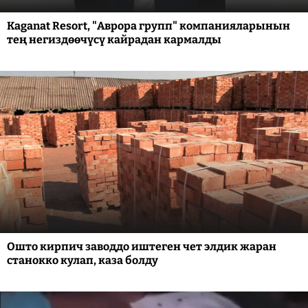
Kaganat Resort, "Аврора групп" компанияларынын
тең негиздөөчүсү кайрадан кармалды
Ошто кирпич заводдо иштеген чет элдик жаран
станокко кулап, каза болду