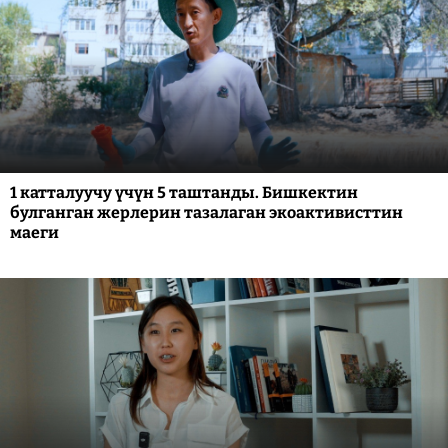
1 катталуучу үчүн 5 таштанды. Бишкектин
булганган жерлерин тазалаган экоактивисттин
маеги