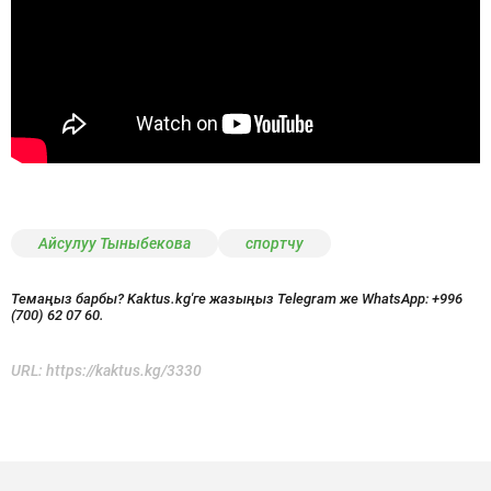
Айсулуу Тыныбекова
спортчу
Темаңыз барбы? Kaktus.kg'ге жазыңыз Telegram же WhatsApp:
+996
(700) 62 07 60.
URL:
https://kaktus.kg/3330