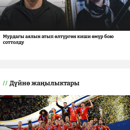
Мурдагы аялын атып өлтүргөн киши өмүр бою
соттолду
Дүйнө жаңылыктары