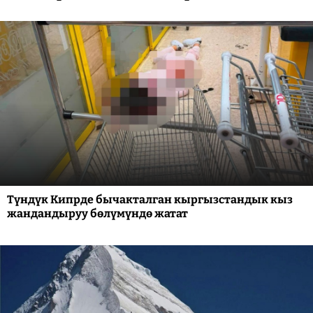
Түндүк Кипрде бычакталган кыргызстандык кыз
жандандыруу бөлүмүндө жатат