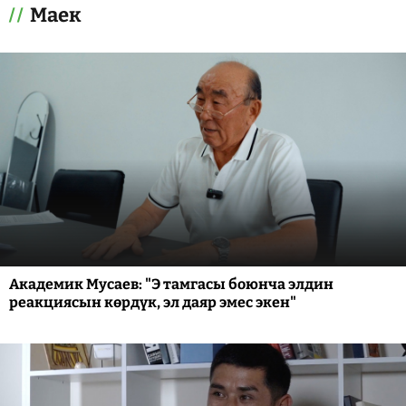
Маек
Академик Мусаев: "Э тамгасы боюнча элдин
реакциясын көрдүк, эл даяр эмес экен"