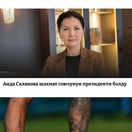
Аида Салянова шахмат союзунун президенти болду