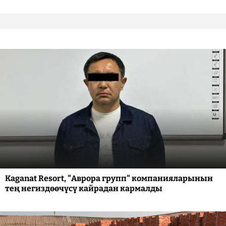
Kaganat Resort, "Аврора групп" компанияларынын
тең негиздөөчүсү кайрадан кармалды