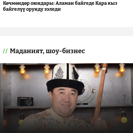
Көчмөндөр оюндары: Аламан байгеде Кара кыз
байгелүү орунду ээледи
Маданият, шоу-бизнес