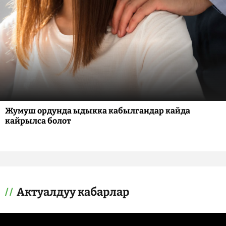
Жумуш ордунда ыдыкка кабылгандар кайда
кайрылса болот
Актуалдуу кабарлар