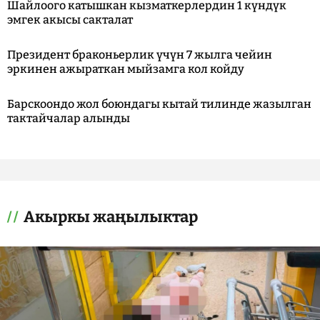
Шайлоого катышкан кызматкерлердин 1 күндүк
эмгек акысы сакталат
Президент браконьерлик үчүн 7 жылга чейин
эркинен ажыраткан мыйзамга кол койду
Барскоондо жол боюндагы кытай тилинде жазылган
тактайчалар алынды
Акыркы жаңылыктар