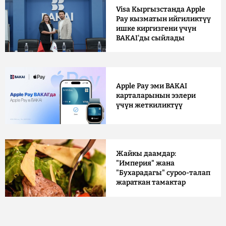
Visa Кыргызстанда Apple
Pay кызматын ийгиликтүү
ишке киргизгени үчүн
BAKAI'ды сыйлады
Apple Pay эми BAKAI
карталарынын ээлери
үчүн жеткиликтүү
Жайкы даамдар:
"Империя" жана
"Бухарадагы" суроо-талап
жараткан тамактар