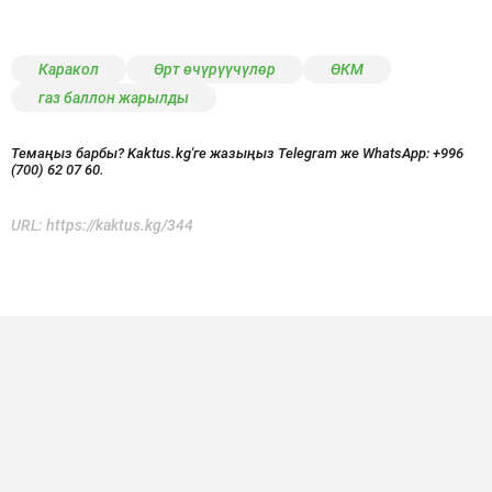
Каракол
Өрт өчүрүүчүлөр
ӨКМ
газ баллон жарылды
Темаңыз барбы? Kaktus.kg'ге жазыңыз Telegram же WhatsApp:
+996
(700) 62 07 60.
URL:
https://kaktus.kg/344