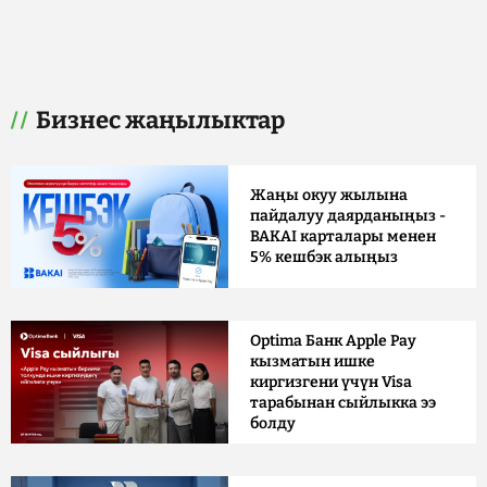
Бизнес жаңылыктар
Жаңы окуу жылына
пайдалуу даярданыңыз -
BAKAI карталары менен
5% кешбэк алыңыз
Optima Банк Apple Pay
кызматын ишке
киргизгени үчүн Visa
тарабынан сыйлыкка ээ
болду