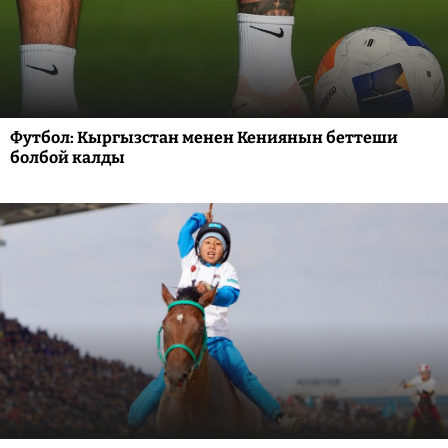
Футбол: Кыргызстан менен Кениянын беттеши
болбой калды