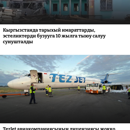
Кыргызстанда тарыхый имараттарды,
эстеликтерди бузууга 10 жылга тыюу салуу
сунушталды
TezJet авиакомпаниясынын лицензиясы жокко