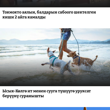
Токмокто аялын, балдарын сабоого шектелген
киши 2 айга камалды
Ысык-Көлгө ит менен сууга түшүүгө уруксат
берүүнү суранышты