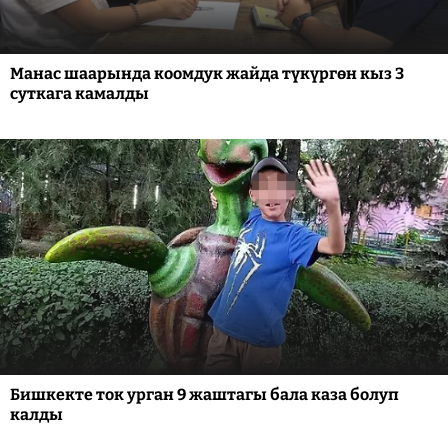
Манас шаарында коомдук жайда түкүргөн кыз 3
суткага камалды
Бишкекте ток урган 9 жаштагы бала каза болуп
калды