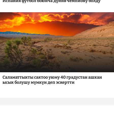
Испания футбол боюнча дүйнө чемпиону болду
Саламаттыкты сактоо уюму 40 градустан ашкан
ысык болушу мүмкүн деп эскертти