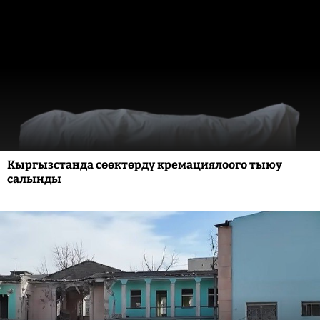
Кыргызстанда сөөктөрдү кремациялоого тыюу
салынды