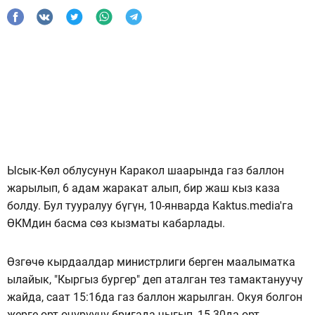
Ысык-Көл облусунун Каракол шаарында газ баллон
жарылып, 6 адам жаракат алып, бир жаш кыз каза
болду. Бул тууралуу бүгүн, 10-январда Kaktus.media'га
ӨКМдин басма сөз кызматы кабарлады.
Өзгөчө кырдаалдар министрлиги берген маалыматка
ылайык, "Кыргыз бургер" деп аталган тез тамактануучу
жайда, саат 15:16да газ баллон жарылган. Окуя болгон
жерге өрт өчүрүүчү бригада чыгып, 15.30да өрт