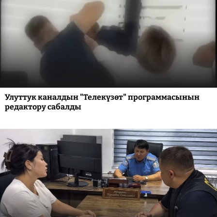
Улуттук каналдын "Телекүзөт" программасынын
редактору сабалды