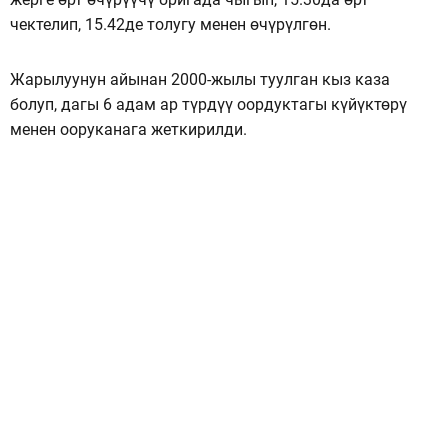
чектелип, 15.42де толугу менен өчүрүлгөн.
Жарылуунун айынан 2000-жылы туулган кыз каза
болуп, дагы 6 адам ар түрдүү оордуктагы күйүктөрү
менен ооруканага жеткирилди.