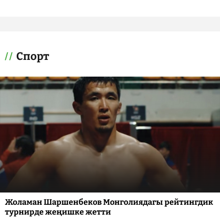
Спорт
Жоламан Шаршенбеков Монголиядагы рейтингдик
турнирде жеңишке жетти