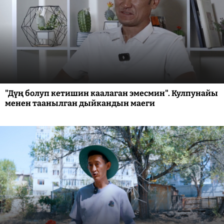
"Дүң болуп кетишин каалаган эмесмин". Кулпунайы
менен таанылган дыйкандын маеги