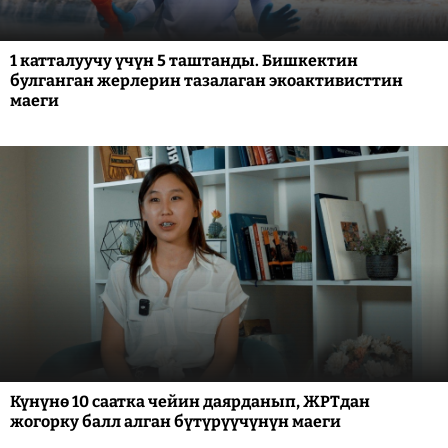
1 катталуучу үчүн 5 таштанды. Бишкектин
булганган жерлерин тазалаган экоактивисттин
маеги
Күнүнө 10 саатка чейин даярданып, ЖРТдан
жогорку балл алган бүтүрүүчүнүн маеги