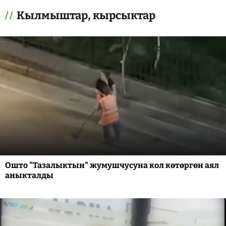
Кылмыштар, кырсыктар
Ошто "Тазалыктын" жумушчусуна кол көтөргөн аял
аныкталды