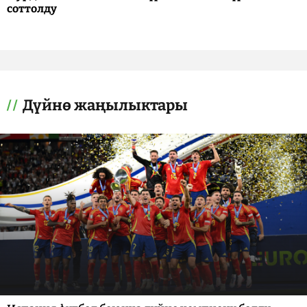
соттолду
Дүйнө жаңылыктары