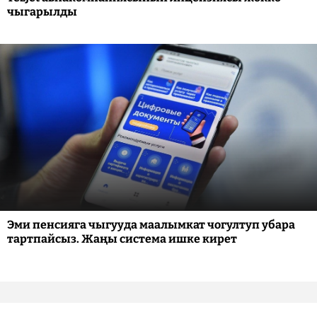
чыгарылды
Эми пенсияга чыгууда маалымкат чогултуп убара
тартпайсыз. Жаңы система ишке кирет