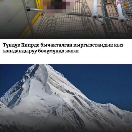
Түндүк Кипрде бычакталган кыргызстандык кыз
жандандыруу бөлүмүндө жатат