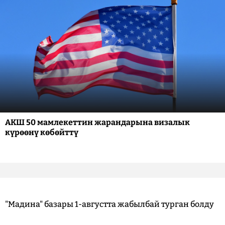
АКШ 50 мамлекеттин жарандарына визалык
күрөөнү көбөйттү
"Мадина" базары 1-августта жабылбай турган болду