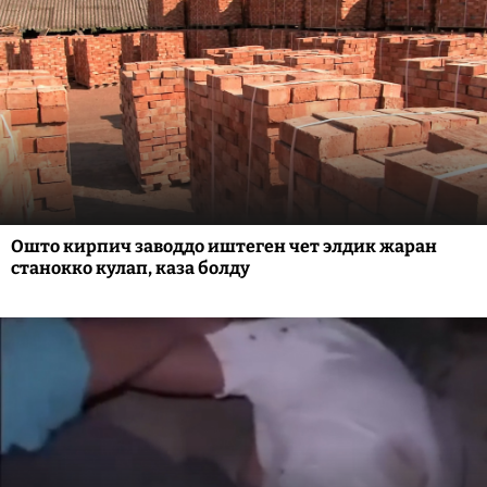
Ошто кирпич заводдо иштеген чет элдик жаран
станокко кулап, каза болду