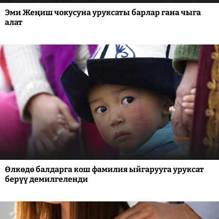
Эми Жеңиш чокусуна уруксаты барлар гана чыга
алат
Өлкөдө балдарга кош фамилия ыйгарууга уруксат
берүү демилгеленди