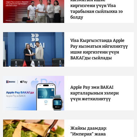
киргизгени үчүн Visa
тарабынан сыйлыкка ээ
болду
Visa Кыргызстанда Apple
Pay кызматын ийгиликтүү
ишке киргизгени үчүн
BAKAI'ды сыйлады
Apple Pay эми BAKAI
карталарынын ээлери
үчүн жеткиликтүү
Жайкы даамдар:
"Империя" жана