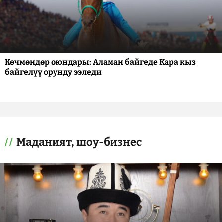
Көчмөндөр оюндары: Аламан байгеде Кара кыз
байгелүү орунду ээледи
Маданият, шоу-бизнес