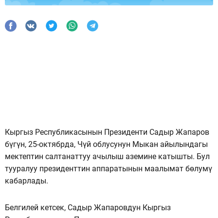
Кыргыз Республикасынын Президенти Садыр Жапаров
бүгүн, 25-октябрда, Чүй облусунун Мыкан айылындагы
мектептин салтанаттуу ачылыш аземине катышты. Бул
тууралуу президенттин аппаратынын маалымат бөлумү
кабарлады.
Белгилей кетсек, Садыр Жапаровдун Кыргыз