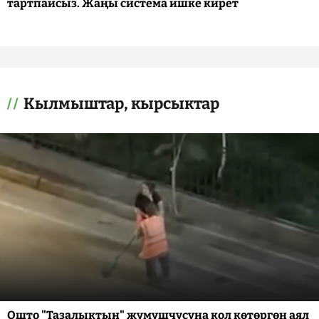
тартпайсыз. Жаңы система ишке кирет
Кылмыштар, кырсыктар
Ошто "Тазалыктын" жумушчусуна кол көтөргөн аял