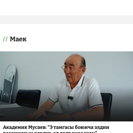
Маек
Академик Мусаев: "Э тамгасы боюнча элдин