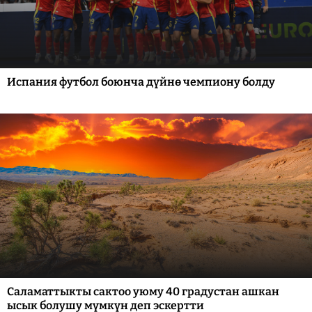
Испания футбол боюнча дүйнө чемпиону болду
Саламаттыкты сактоо уюму 40 градустан ашкан
ысык болушу мүмкүн деп эскертти