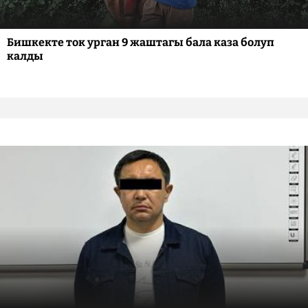
Бишкекте ток урган 9 жаштагы бала каза болуп
калды