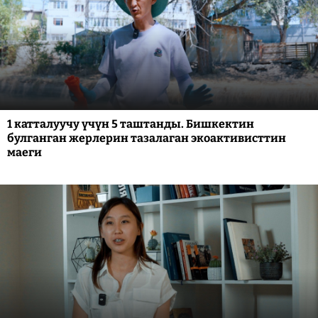
1 катталуучу үчүн 5 таштанды. Бишкектин
булганган жерлерин тазалаган экоактивисттин
маеги