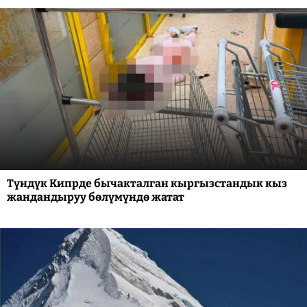
Түндүк Кипрде бычакталган кыргызстандык кыз
жандандыруу бөлүмүндө жатат