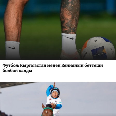
Футбол: Кыргызстан менен Кениянын беттеши
болбой калды