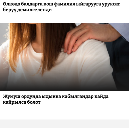
Өлкөдө балдарга кош фамилия ыйгарууга уруксат
берүү демилгеленди
Жумуш ордунда ыдыкка кабылгандар кайда
кайрылса болот