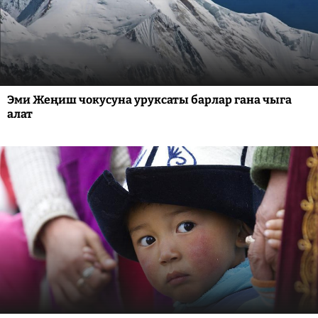
Эми Жеңиш чокусуна уруксаты барлар гана чыга
алат