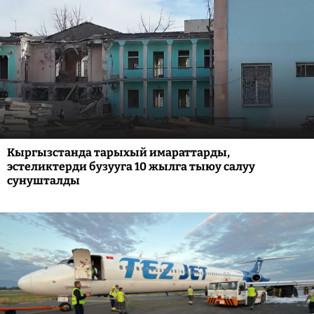
Кыргызстанда тарыхый имараттарды,
эстеликтерди бузууга 10 жылга тыюу салуу
сунушталды