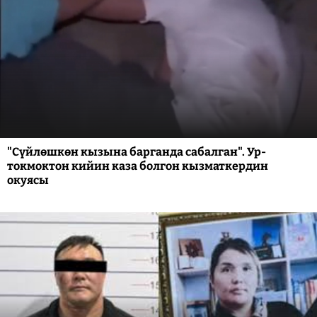
"Сүйлөшкөн кызына барганда сабалган". Ур-
токмоктон кийин каза болгон кызматкердин
окуясы