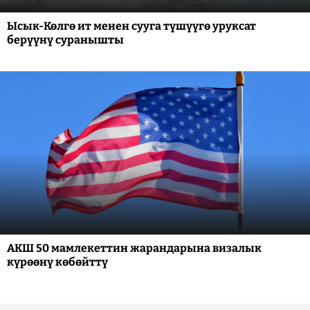
Ысык-Көлгө ит менен сууга түшүүгө уруксат
берүүнү суранышты
АКШ 50 мамлекеттин жарандарына визалык
күрөөнү көбөйттү