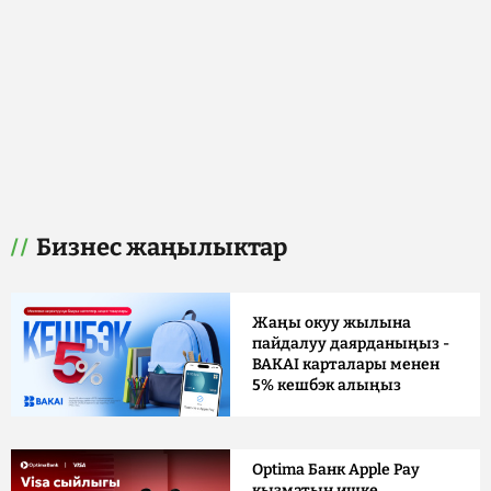
Бизнес жаңылыктар
Жаңы окуу жылына
пайдалуу даярданыңыз -
BAKAI карталары менен
5% кешбэк алыңыз
Optima Банк Apple Pay
кызматын ишке