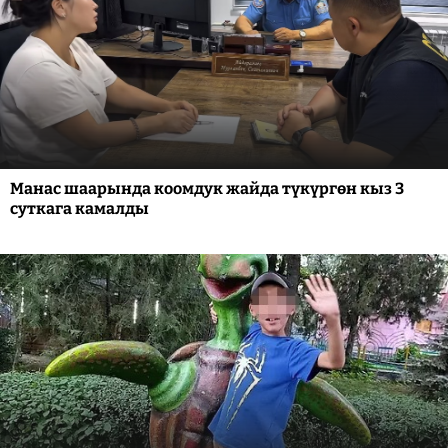
Манас шаарында коомдук жайда түкүргөн кыз 3
суткага камалды