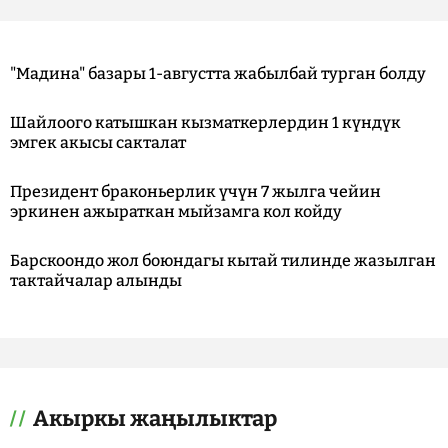
"Мадина" базары 1-августта жабылбай турган болду
Шайлоого катышкан кызматкерлердин 1 күндүк
эмгек акысы сакталат
Президент браконьерлик үчүн 7 жылга чейин
эркинен ажыраткан мыйзамга кол койду
Барскоондо жол боюндагы кытай тилинде жазылган
тактайчалар алынды
Акыркы жаңылыктар