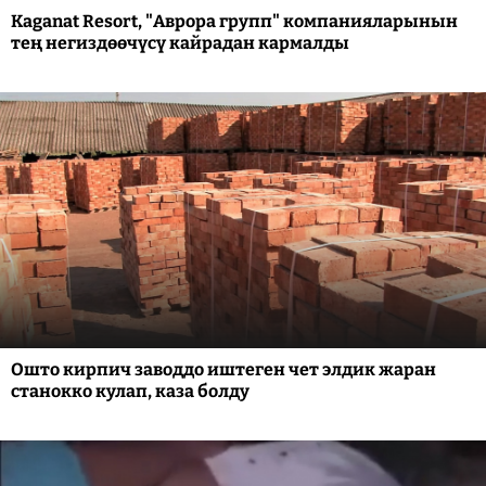
Kaganat Resort, "Аврора групп" компанияларынын
тең негиздөөчүсү кайрадан кармалды
Ошто кирпич заводдо иштеген чет элдик жаран
станокко кулап, каза болду