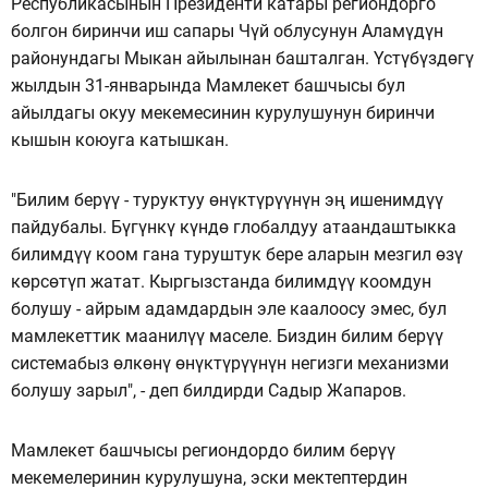
Республикасынын Президенти катары региондорго
болгон биринчи иш сапары Чүй облусунун Аламүдүн
районундагы Мыкан айылынан башталган. Үстүбүздөгү
жылдын 31-январында Мамлекет башчысы бул
айылдагы окуу мекемесинин курулушунун биринчи
кышын коюуга катышкан.
"Билим берүү - туруктуу өнүктүрүүнүн эң ишенимдүү
пайдубалы. Бүгүнкү күндө глобалдуу атаандаштыкка
билимдүү коом гана туруштук бере аларын мезгил өзү
көрсөтүп жатат. Кыргызстанда билимдүү коомдун
болушу - айрым адамдардын эле каалоосу эмес, бул
мамлекеттик маанилүү маселе. Биздин билим берүү
системабыз өлкөнү өнүктүрүүнүн негизги механизми
болушу зарыл", - деп билдирди Садыр Жапаров.
Мамлекет башчысы региондордо билим берүү
мекемелеринин курулушуна, эски мектептердин