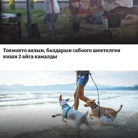
Токмокто аялын, балдарын сабоого шектелген
киши 2 айга камалды