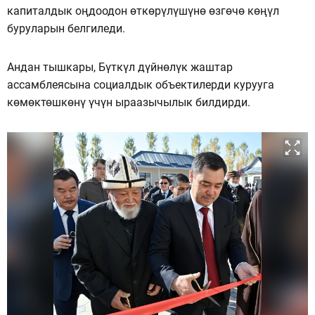
капиталдык оңдоодон өткөрүлүшүнө өзгөчө көңүл
буруларын белгиледи.
Андан тышкары, Бүткүл дүйнөлүк жаштар
ассамблеясына социалдык объектилерди курууга
көмөктөшкөнү үчүн ыраазычылык билдирди.