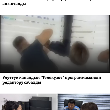
аныкталды
Улуттук каналдын "Телекүзөт" программасынын
редактору сабалды