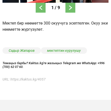
1
/
9
Мектеп бир нөөмөттө 300 окуучуга эсептелген. Окуу эки
нөөмөттө жүргүзүлөт.
Садыр Жапаров
мектептин курулушу
Темаңыз барбы? Kaktus.kg'ге жазыңыз Telegram же WhatsApp:
+996
(700) 62 07 60.
URL:
https://kaktus.kg/4057