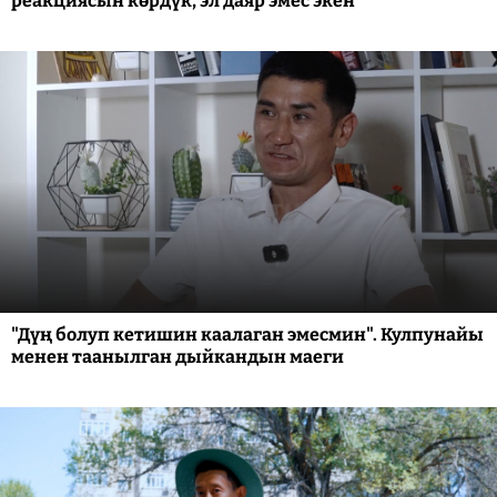
реакциясын көрдүк, эл даяр эмес экен"
"Дүң болуп кетишин каалаган эмесмин". Кулпунайы
менен таанылган дыйкандын маеги