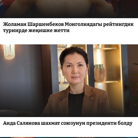
Жоламан Шаршенбеков Монголиядагы рейтингдик
турнирде жеңишке жетти
Аида Салянова шахмат союзунун президенти болду