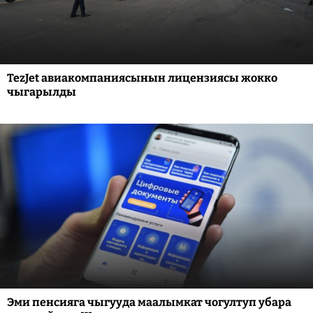
TezJet авиакомпаниясынын лицензиясы жокко
чыгарылды
Эми пенсияга чыгууда маалымкат чогултуп убара