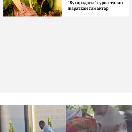
"Бухарадагы" суроо-талап
жараткан тамактар