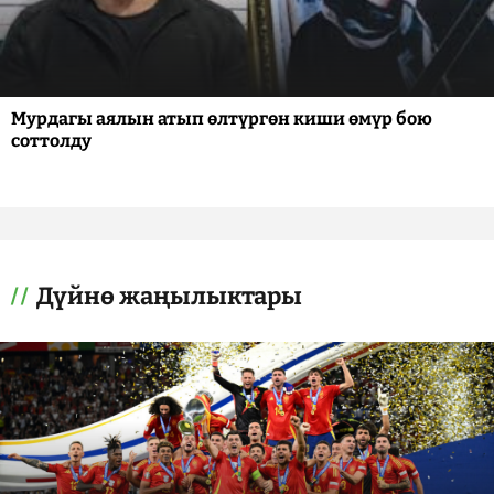
Мурдагы аялын атып өлтүргөн киши өмүр бою
соттолду
Дүйнө жаңылыктары