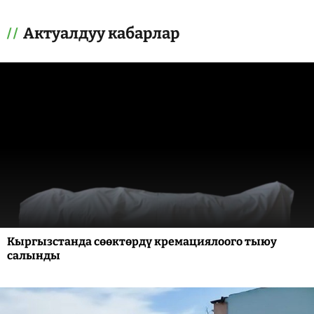
Актуалдуу кабарлар
Кыргызстанда сөөктөрдү кремациялоого тыюу
салынды