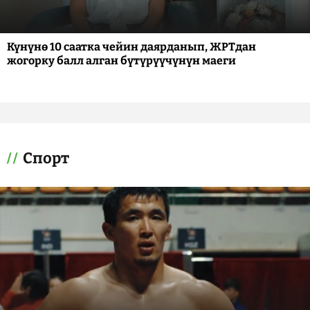
Күнүнө 10 саатка чейин даярданып, ЖРТдан
жогорку балл алган бүтүрүүчүнүн маеги
Спорт