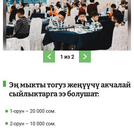
1
из
2
Эң мыкты тогуз жеңүүчү акчалай
сыйлыктарга ээ болушат:
1-орун – 20 000 сом.
2-орун – 10 000 сом.