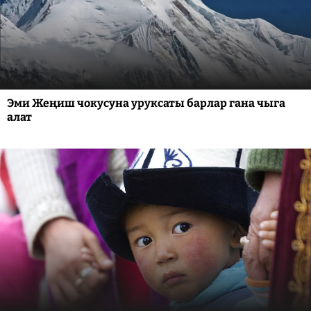
Эми Жеңиш чокусуна уруксаты барлар гана чыга
алат