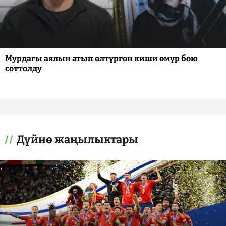
Мурдагы аялын атып өлтүргөн киши өмүр бою
соттолду
Дүйнө жаңылыктары