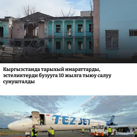
Кыргызстанда тарыхый имараттарды,
эстеликтерди бузууга 10 жылга тыюу салуу
сунушталды