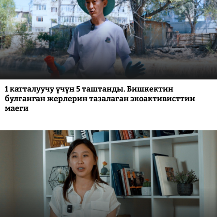
1 катталуучу үчүн 5 таштанды. Бишкектин
булганган жерлерин тазалаган экоактивисттин
маеги