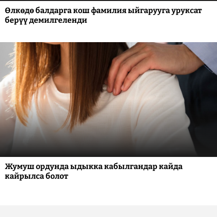
Өлкөдө балдарга кош фамилия ыйгарууга уруксат
берүү демилгеленди
Жумуш ордунда ыдыкка кабылгандар кайда
кайрылса болот