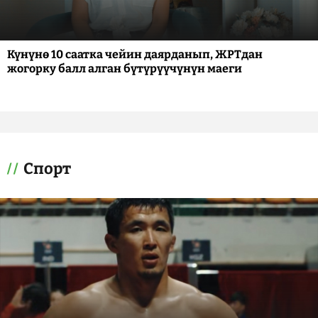
Күнүнө 10 саатка чейин даярданып, ЖРТдан
жогорку балл алган бүтүрүүчүнүн маеги
Спорт