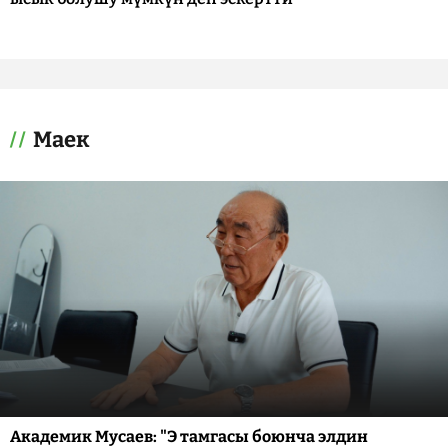
Маек
Академик Мусаев: "Э тамгасы боюнча элдин