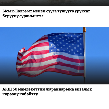
Ысык-Көлгө ит менен сууга түшүүгө уруксат
берүүнү суранышты
АКШ 50 мамлекеттин жарандарына визалык
күрөөнү көбөйттү