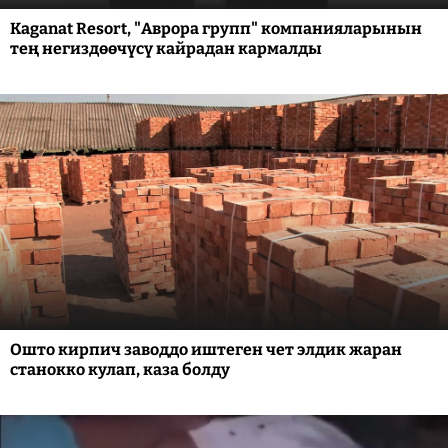
Kaganat Resort, "Аврора групп" компанияларынын
тең негиздөөчүсү кайрадан кармалды
Ошто кирпич заводдо иштеген чет элдик жаран
станокко кулап, каза болду