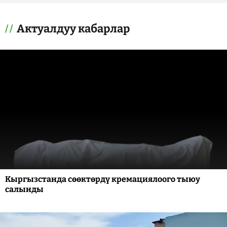
Актуалдуу кабарлар
Кыргызстанда сөөктөрдү кремациялоого тыюу
салынды