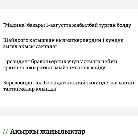
"Мадина" базары 1-августта жабылбай турган болду
Шайлоого катышкан кызматкерлердин 1 күндүк
эмгек акысы сакталат
Президент браконьерлик үчүн 7 жылга чейин
эркинен ажыраткан мыйзамга кол койду
Барскоондо жол боюндагы кытай тилинде жазылган
тактайчалар алынды
Акыркы жаңылыктар