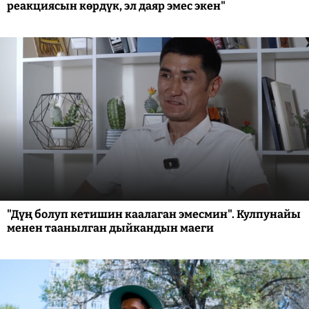
реакциясын көрдүк, эл даяр эмес экен"
"Дүң болуп кетишин каалаган эмесмин". Кулпунайы
менен таанылган дыйкандын маеги