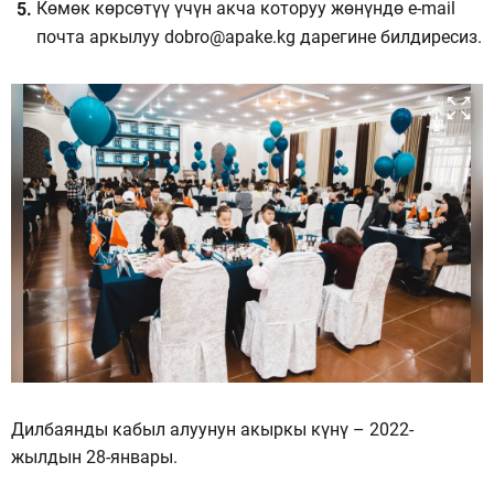
Көмөк көрсөтүү үчүн акча которуу жөнүндө e-mail
почта аркылуу
dobro@apake.kg
дарегине билдиресиз.
Дилбаянды кабыл алуунун акыркы күнү – 2022-
жылдын 28-январы.