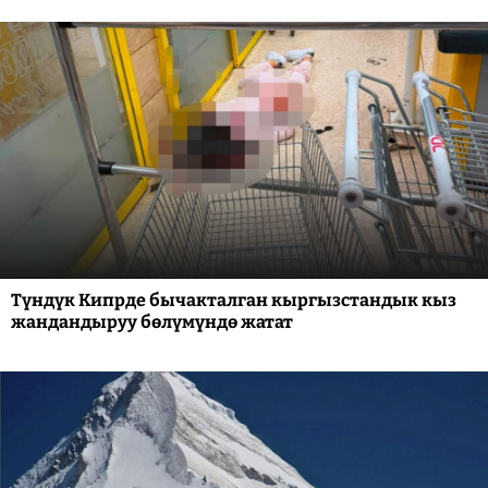
Түндүк Кипрде бычакталган кыргызстандык кыз
жандандыруу бөлүмүндө жатат