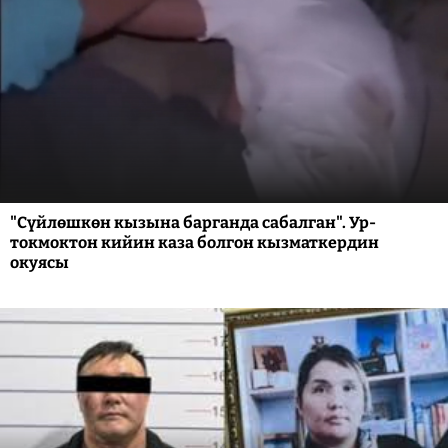
"Сүйлөшкөн кызына барганда сабалган". Ур-
токмоктон кийин каза болгон кызматкердин
окуясы