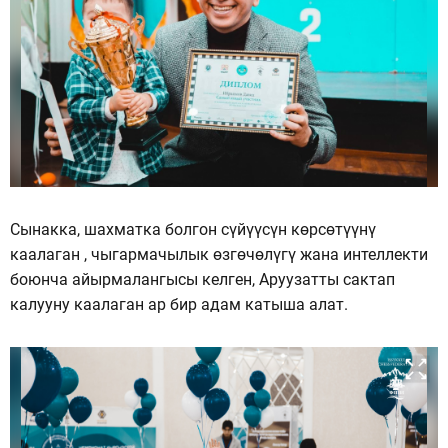
Сынакка, шахматка болгон сүйүүсүн көрсөтүүнү
каалаган , чыгармачылык өзгөчөлүгү жана интеллекти
боюнча айырмалангысы келген, Аруузатты сактап
калууну каалаган ар бир адам катыша алат.