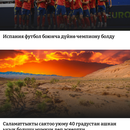
Испания футбол боюнча дүйнө чемпиону болду
Саламаттыкты сактоо уюму 40 градустан ашкан
ысык болушу мүмкүн деп эскертти