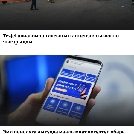
TezJet авиакомпаниясынын лицензиясы жокко
чыгарылды
Эми пенсияга чыгууда маалымкат чогултуп убара