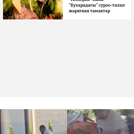
"Бухарадагы" суроо-талап
жараткан тамактар