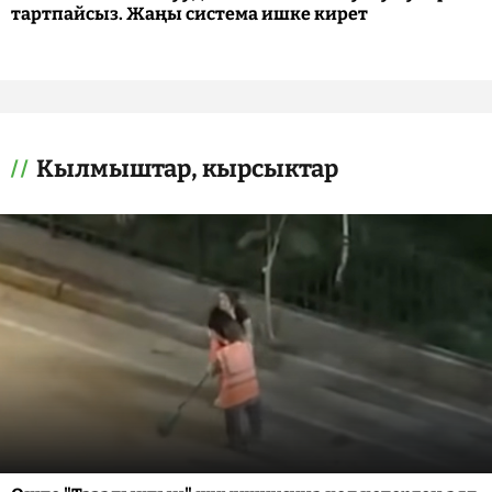
тартпайсыз. Жаңы система ишке кирет
Кылмыштар, кырсыктар