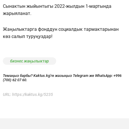
Сынактын жыйынтыгы 2022-жылдын 1-мартында
жарыяланат.
Жаңылыктарга фонддун социалдык тармактарынан
көз салып туруңуздар!
бизнес жаңылыктар
Темаңыз барбы? Kaktus.kg'ге жазыңыз Telegram же WhatsApp:
+996
(700) 62 07 60.
URL:
https://kaktus.kg/5235