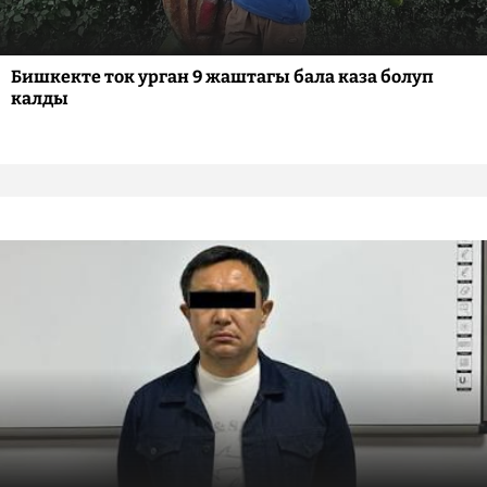
Бишкекте ток урган 9 жаштагы бала каза болуп
калды