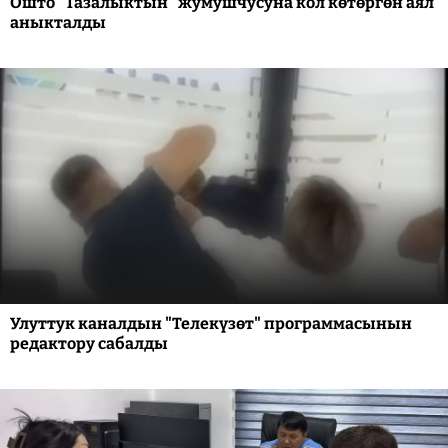
Ошто "Тазалыктын" жумушчусуна кол көтөргөн аял
аныкталды
Улуттук каналдын "Телекүзөт" программасынын
редактору сабалды