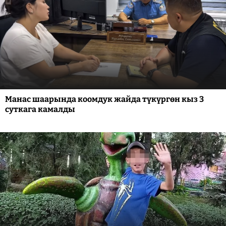
Манас шаарында коомдук жайда түкүргөн кыз 3
суткага камалды