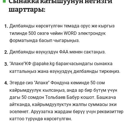
Сынакка катышуунун негизги
шарттары:
Дилбаянды көрсөтүлгөн темада орус же кыргыз
тилинде 500 сөзгө чейин WORD электрондук
форматында басып чыгарыңыз.
Дилбаянды өзүңүздүн ФАА менен сактаңыз.
"Апаке"КФ @apake.kg баракчасындагы сынакка
катталыңыз жана өзүңүздүң дилбаянды тиркеңиз.
Эгерде сиз "Апаке" Фондуна кеминде 50 сом
кайрымдуулук кылсаңыз, анда ар бир бүтүм үчүн
дагы 50 сомдон Тольбаев Бабур кошот. Башкача
айтканда, кайрымдуулуктун жалпы суммасы эки
эселенет. Аруузатка жардам берүү үчүн реквизиттер
каттоо түрүндө көрсөтүлгөн.