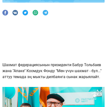
Шахмат федерациясынын президенти Бабур Тольбаев
жана "Апаке" Коомдук Фонду "Мен үчүн шахмат - бул..."
аттуу темада эң мыкты дилбаянга сынак жарыялайт.