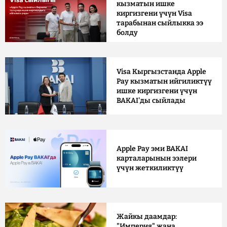
кызматын ишке
киргизгени үчүн Visa
тарабынан сыйлыкка ээ
болду
Visa Кыргызстанда Apple
Pay кызматын ийгиликтүү
ишке киргизгени үчүн
BAKAI'ды сыйлады
Apple Pay эми BAKAI
карталарынын ээлери
үчүн жеткиликтүү
Жайкы даамдар:
"Империя" жана