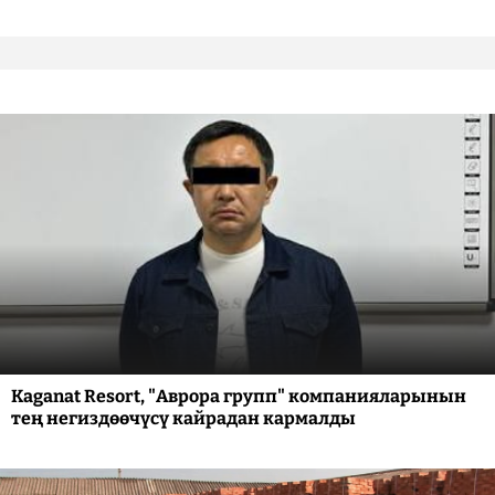
Kaganat Resort, "Аврора групп" компанияларынын
тең негиздөөчүсү кайрадан кармалды