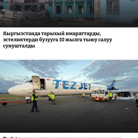
Кыргызстанда тарыхый имараттарды,
эстеликтерди бузууга 10 жылга тыюу салуу
сунушталды