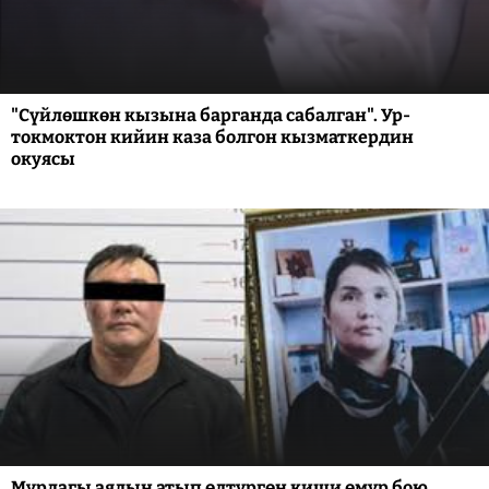
"Сүйлөшкөн кызына барганда сабалган". Ур-
токмоктон кийин каза болгон кызматкердин
окуясы
Мурдагы аялын атып өлтүргөн киши өмүр бою