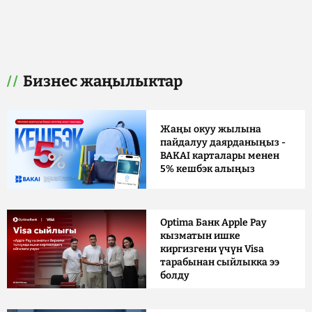
Бизнес жаңылыктар
Жаңы окуу жылына
пайдалуу даярданыңыз -
BAKAI карталары менен
5% кешбэк алыңыз
Optima Банк Apple Pay
кызматын ишке
киргизгени үчүн Visa
тарабынан сыйлыкка ээ
болду