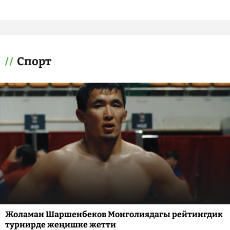
Спорт
Жоламан Шаршенбеков Монголиядагы рейтингдик
турнирде жеңишке жетти