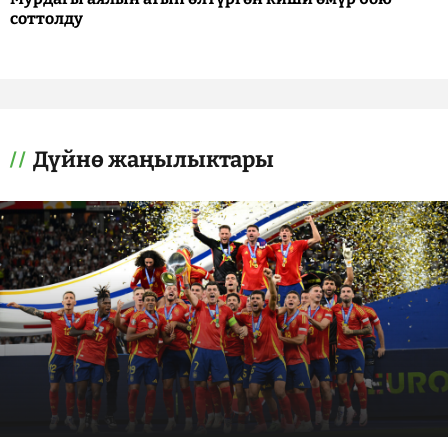
соттолду
Дүйнө жаңылыктары