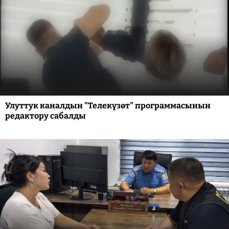
Улуттук каналдын "Телекүзөт" программасынын
редактору сабалды