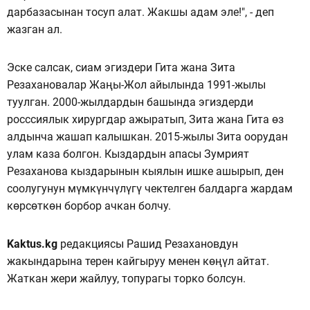
дарбазасынан тосуп алат. Жакшы адам эле!", - деп
жазган ал.
Эске салсак, сиам эгиздери Гита жана Зита
Резахановалар Жаңы-Жол айылында 1991-жылы
туулган. 2000-жылдардын башында эгиздерди
росссиялык хирургдар ажыратып, Зита жана Гита өз
алдынча жашап калышкан. 2015-жылы Зита оорудан
улам каза болгон. Кыздардын апасы Зумрият
Резаханова кыздарынын кыялын ишке ашырып, ден
соолугунун мүмкүнчүлүгү чектелген балдарга жардам
көрсөткөн борбор ачкан болчу.
Kaktus.kg
редакциясы Рашид Резахановдун
жакындарына терен кайгыруу менен көңүл айтат.
Жаткан жери жайлуу, топурагы торко болсун.