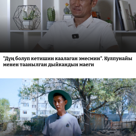
"Дүң болуп кетишин каалаган эмесмин". Кулпунайы
менен таанылган дыйкандын маеги