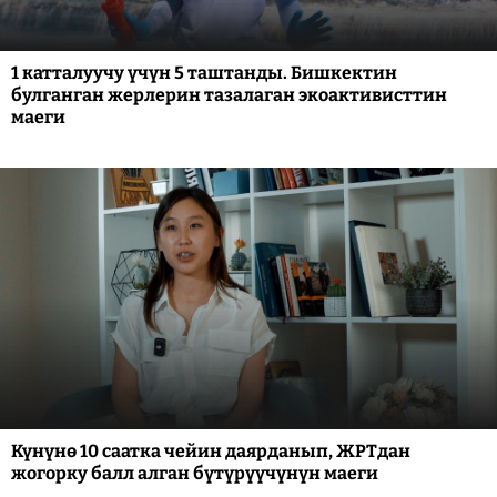
1 катталуучу үчүн 5 таштанды. Бишкектин
булганган жерлерин тазалаган экоактивисттин
маеги
Күнүнө 10 саатка чейин даярданып, ЖРТдан
жогорку балл алган бүтүрүүчүнүн маеги