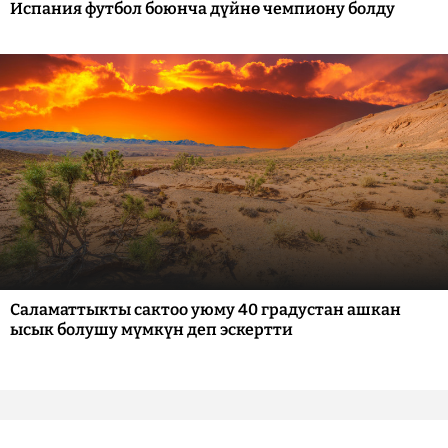
Испания футбол боюнча дүйнө чемпиону болду
Саламаттыкты сактоо уюму 40 градустан ашкан
ысык болушу мүмкүн деп эскертти