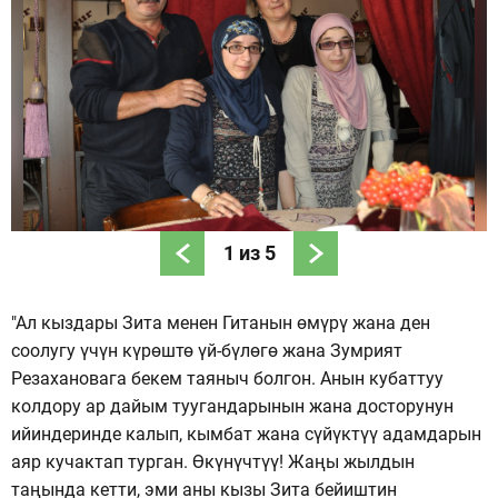
1
из
5
"Ал кыздары Зита менен Гитанын өмүрү жана ден
соолугу үчүн күрөштө үй-бүлөгө жана Зумрият
Резахановага бекем таяныч болгон. Анын кубаттуу
колдору ар дайым туугандарынын жана досторунун
ийиндеринде калып, кымбат жана сүйүктүү адамдарын
аяр кучактап турган. Өкүнүчтүү! Жаңы жылдын
таңында кетти, эми аны кызы Зита бейиштин