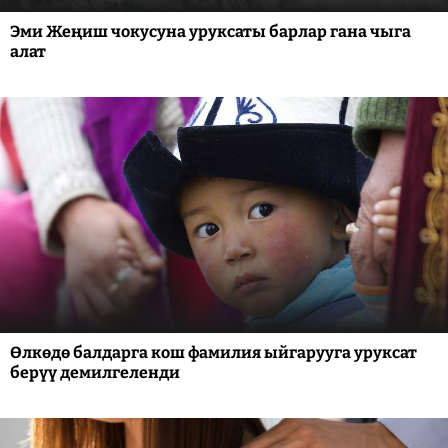
Эми Жеңиш чокусуна уруксаты барлар гана чыга
алат
Өлкөдө балдарга кош фамилия ыйгарууга уруксат
берүү демилгеленди