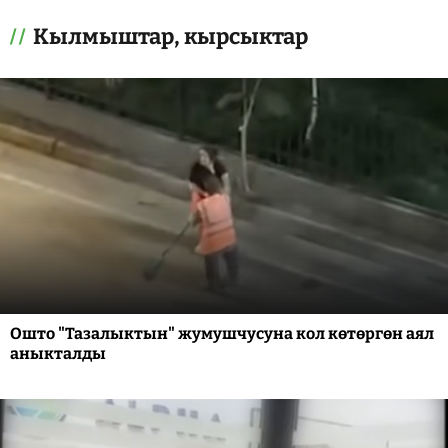
Кылмыштар, кырсыктар
Ошто "Тазалыктын" жумушчусуна кол көтөргөн аял
аныкталды