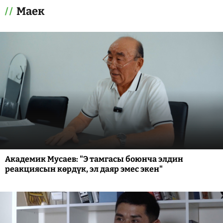
Маек
Академик Мусаев: "Э тамгасы боюнча элдин
реакциясын көрдүк, эл даяр эмес экен"