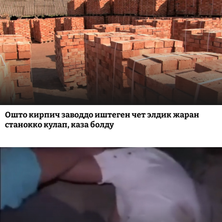
Ошто кирпич заводдо иштеген чет элдик жаран
станокко кулап, каза болду