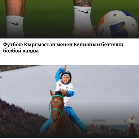
Футбол: Кыргызстан менен Кениянын беттеши
болбой калды