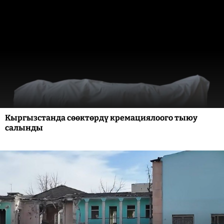
Кыргызстанда сөөктөрдү кремациялоого тыюу
салынды