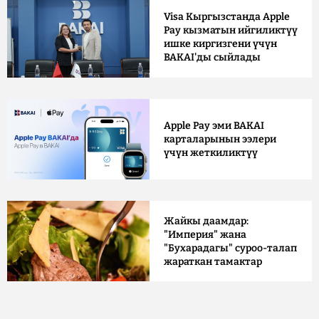
Visa Кыргызстанда Apple
Pay кызматын ийгиликтүү
ишке киргизгени үчүн
BAKAI'ды сыйлады
Apple Pay эми BAKAI
карталарынын ээлери
үчүн жеткиликтүү
Жайкы даамдар:
"Империя" жана
"Бухарадагы" суроо-талап
жараткан тамактар