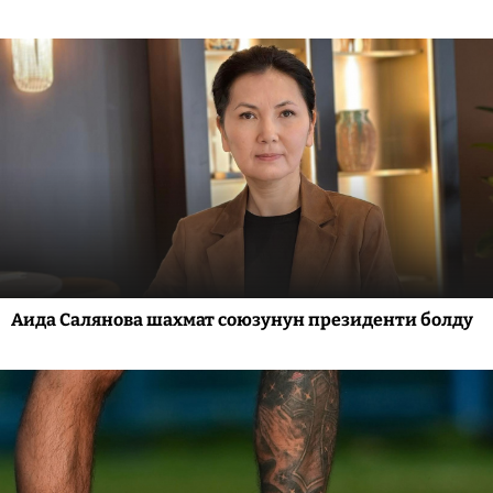
Аида Салянова шахмат союзунун президенти болду