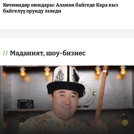
Көчмөндөр оюндары: Аламан байгеде Кара кыз
байгелүү орунду ээледи
Маданият, шоу-бизнес