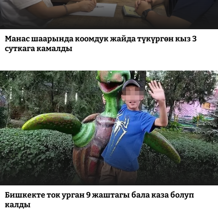
Манас шаарында коомдук жайда түкүргөн кыз 3
суткага камалды
Бишкекте ток урган 9 жаштагы бала каза болуп
калды