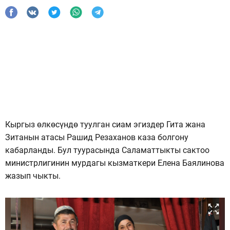
Кыргыз өлкөсүндө туулган сиам эгиздер Гита жана
Зитанын атасы Рашид Резаханов каза болгону
кабарланды. Бул туурасында Саламаттыкты сактоо
министрлигинин мурдагы кызматкери Елена Баялинова
жазып чыкты.