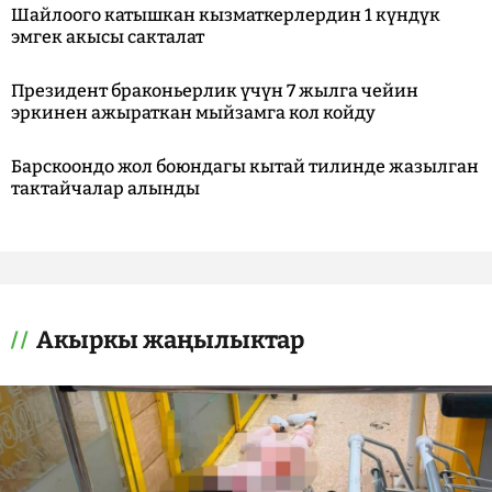
Шайлоого катышкан кызматкерлердин 1 күндүк
эмгек акысы сакталат
Президент браконьерлик үчүн 7 жылга чейин
эркинен ажыраткан мыйзамга кол койду
Барскоондо жол боюндагы кытай тилинде жазылган
тактайчалар алынды
Акыркы жаңылыктар