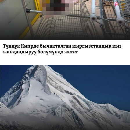
Түндүк Кипрде бычакталган кыргызстандык кыз
жандандыруу бөлүмүндө жатат