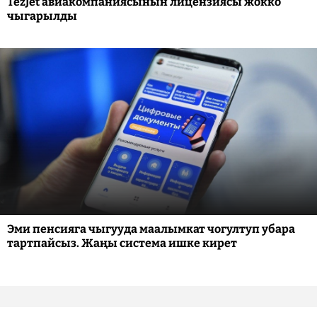
TezJet авиакомпаниясынын лицензиясы жокко
чыгарылды
Эми пенсияга чыгууда маалымкат чогултуп убара
тартпайсыз. Жаңы система ишке кирет