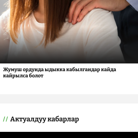
Жумуш ордунда ыдыкка кабылгандар кайда
кайрылса болот
Актуалдуу кабарлар