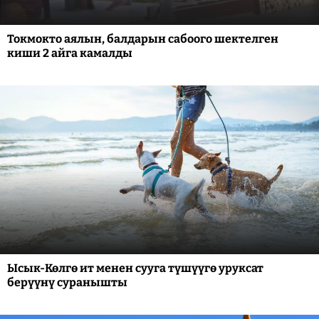
Токмокто аялын, балдарын сабоого шектелген
киши 2 айга камалды
Ысык-Көлгө ит менен сууга түшүүгө уруксат
берүүнү суранышты