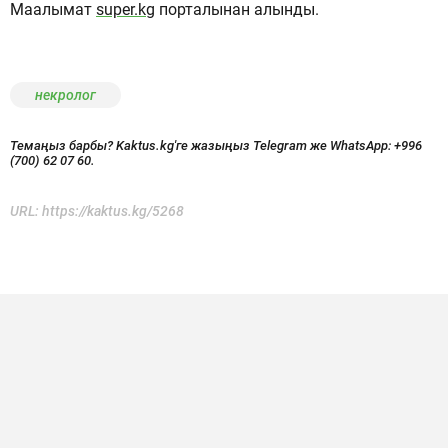
Маалымат
super.kg
порталынан алынды.
некролог
Темаңыз барбы? Kaktus.kg'ге жазыңыз Telegram же WhatsApp:
+996
(700) 62 07 60.
URL:
https://kaktus.kg/5268