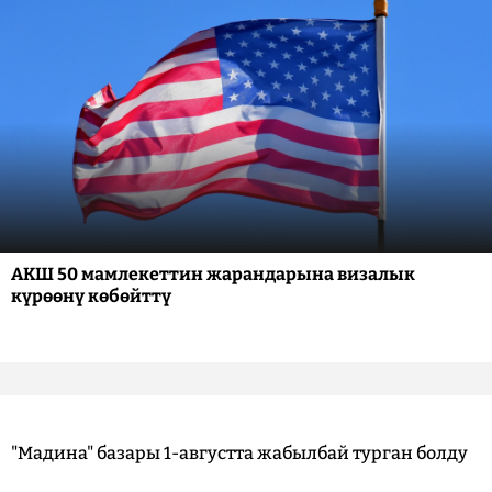
АКШ 50 мамлекеттин жарандарына визалык
күрөөнү көбөйттү
"Мадина" базары 1-августта жабылбай турган болду