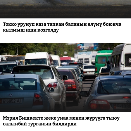
Токко урунуп каза тапкан баланын өлүмү боюнча
кылмыш иши козголду
Мэрия Бишкекте жеке унаа менен жүрүүгө тыюу
салынбай турганын билдирди