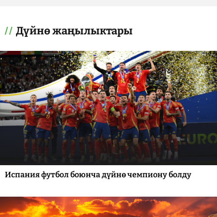
Дүйнө жаңылыктары
Испания футбол боюнча дүйнө чемпиону болду