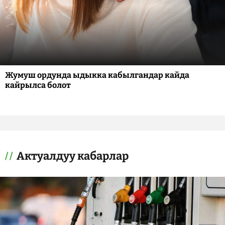
Жумуш ордунда ыдыкка кабылгандар кайда
кайрылса болот
Актуалдуу кабарлар