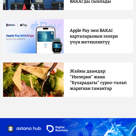
BAKAI'ды сыйлады
Apple Pay эми BAKAI
карталарынын ээлери
үчүн жеткиликтүү
Жайкы даамдар:
"Империя" жана
"Бухарадагы" суроо-талап
жараткан тамактар