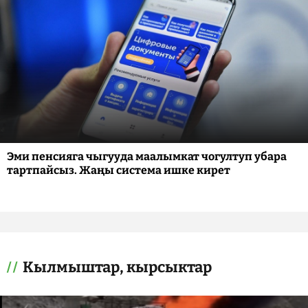
Эми пенсияга чыгууда маалымкат чогултуп убара
тартпайсыз. Жаңы система ишке кирет
Кылмыштар, кырсыктар