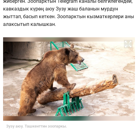
жиберген. Зоопарктын Telegram каналы белгилегендей,
кавказдык күрөң аюу Зузу жаш баланын мурдун
жыттап, басып кеткен. Зоопарктын кызматкерлери аны
алаксытып калышкан.
Зузу аюу. Ташкенттин зоопаркы.