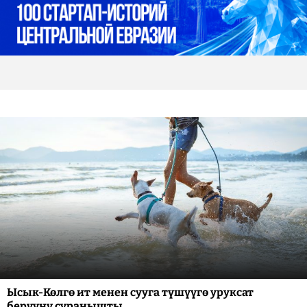
Ысык-Көлгө ит менен сууга түшүүгө уруксат
берүүнү суранышты