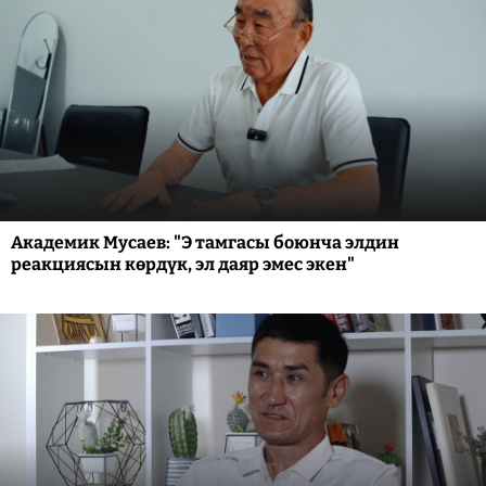
Академик Мусаев: "Э тамгасы боюнча элдин
реакциясын көрдүк, эл даяр эмес экен"