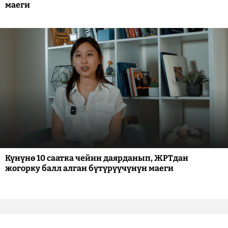
маеги
Күнүнө 10 саатка чейин даярданып, ЖРТдан
жогорку балл алган бүтүрүүчүнүн маеги