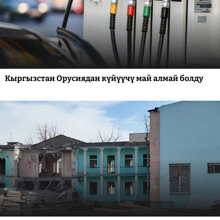
Кыргызстан Орусиядан күйүүчү май алмай болду