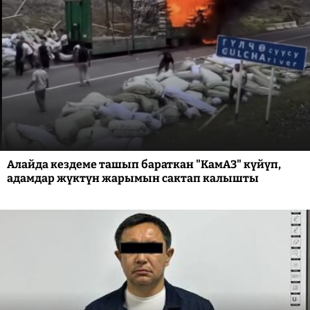
Алайда кездеме ташып бараткан "КамАЗ" күйүп,
адамдар жүктүн жарымын сактап калышты