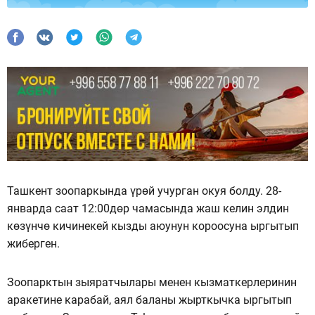
Ташкент зоопаркында үрөй учурган окуя болду. 28-
январда саат 12:00дөр чамасында жаш келин элдин
көзүнчө кичинекей кызды аюунун короосуна ыргытып
жиберген.
Зоопарктын зыяратчылары менен кызматкерлеринин
аракетине карабай, аял баланы жырткычка ыргытып