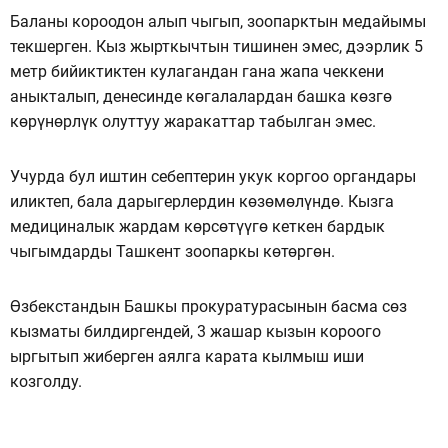
Баланы короодон алып чыгып, зоопарктын медайымы
текшерген. Кыз жырткычтын тишинен эмес, дээрлик 5
метр бийиктиктен кулагандан гана жапа чеккени
аныкталып, денесинде көгалалардан башка көзгө
көрүнөрлүк олуттуу жаракаттар табылган эмес.
Учурда бул иштин себептерин укук коргоо органдары
иликтеп, бала дарыгерлердин көзөмөлүндө. Кызга
медициналык жардам көрсөтүүгө кеткен бардык
чыгымдарды Ташкент зоопаркы көтөргөн.
Өзбекстандын Башкы прокуратурасынын басма сөз
кызматы билдиргендей, 3 жашар кызын короого
ыргытып жиберген аялга карата кылмыш иши
козголду.