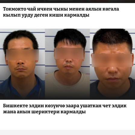
Токмокто чай ичкен чыны менен аялын көгала
кылып урду деген киши кармалды
Бишкекте элдин көзүнчө заара ушаткан чет элдик
жана анын шериктери кармалды