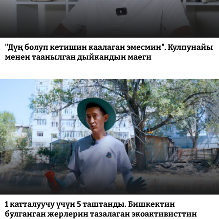
"Дүң болуп кетишин каалаган эмесмин". Кулпунайы
менен таанылган дыйкандын маеги
1 катталуучу үчүн 5 таштанды. Бишкектин
булганган жерлерин тазалаган экоактивисттин