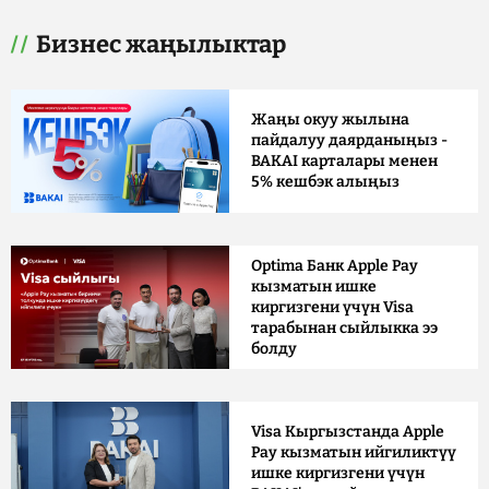
Бизнес жаңылыктар
Жаңы окуу жылына
пайдалуу даярданыңыз -
BAKAI карталары менен
5% кешбэк алыңыз
Optima Банк Apple Pay
кызматын ишке
киргизгени үчүн Visa
тарабынан сыйлыкка ээ
болду
Visa Кыргызстанда Apple
Pay кызматын ийгиликтүү
ишке киргизгени үчүн