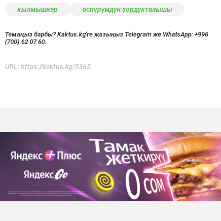
кылмышкер
өспүрүмдүн зордукталышы
Темаңыз барбы? Kaktus.kg'ге жазыңыз Telegram же WhatsApp:
+996
(700) 62 07 60.
URL:
https://kaktus.kg/5365