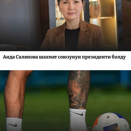
Аида Салянова шахмат союзунун президенти болду