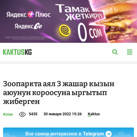
Зоопаркта аял 3 жашар кызын
аюунун короосуна ыргытып
жиберген
5435
30 января 2022 15:26
Kaktus
Коом
Все самое интересное в
Telegram