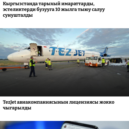
Кыргызстанда тарыхый имараттарды,
эстеликтерди бузууга 10 жылга тыюу салуу
сунушталды
TezJet авиакомпаниясынын лицензиясы жокко
чыгарылды