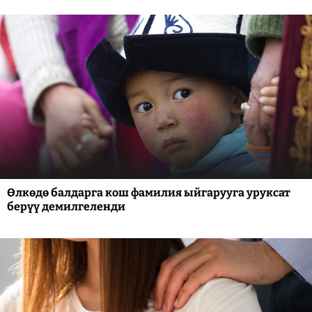
Өлкөдө балдарга кош фамилия ыйгарууга уруксат
берүү демилгеленди