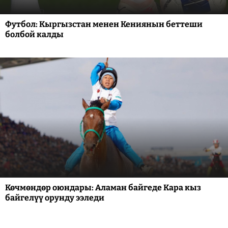
Футбол: Кыргызстан менен Кениянын беттеши
болбой калды
Көчмөндөр оюндары: Аламан байгеде Кара кыз
байгелүү орунду ээледи