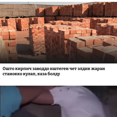
Ошто кирпич заводдо иштеген чет элдик жаран
станокко кулап, каза болду