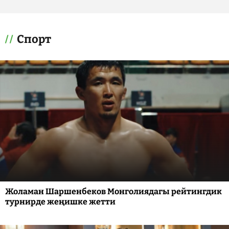
Спорт
Жоламан Шаршенбеков Монголиядагы рейтингдик
турнирде жеңишке жетти