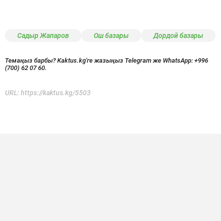
Садыр Жапаров
Ош базары
Дордой базары
Темаңыз барбы? Kaktus.kg'ге жазыңыз Telegram же WhatsApp:
+996
(700) 62 07 60.
URL:
https://kaktus.kg/5503