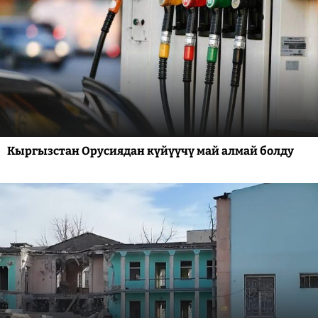
Кыргызстан Орусиядан күйүүчү май алмай болду