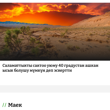
Саламаттыкты сактоо уюму 40 градустан ашкан
ысык болушу мүмкүн деп эскертти
Маек