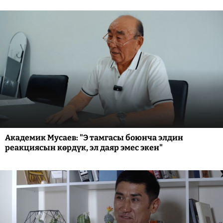
Академик Мусаев: "Э тамгасы боюнча элдин
реакциясын көрдүк, эл даяр эмес экен"