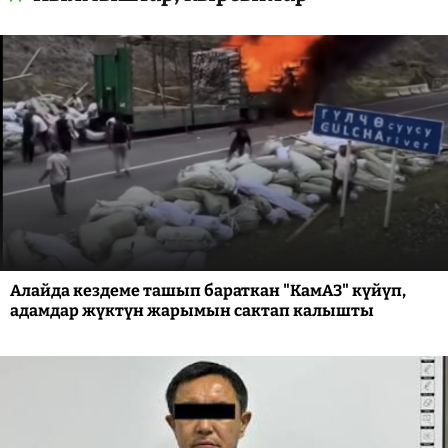
Алайда кездеме ташып бараткан "КамАЗ" күйүп,
адамдар жүктүн жарымын сактап калышты