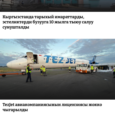
Кыргызстанда тарыхый имараттарды,
эстеликтерди бузууга 10 жылга тыюу салуу
сунушталды
TezJet авиакомпаниясынын лицензиясы жокко
чыгарылды