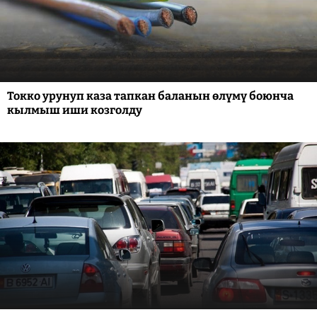
Токко урунуп каза тапкан баланын өлүмү боюнча
кылмыш иши козголду