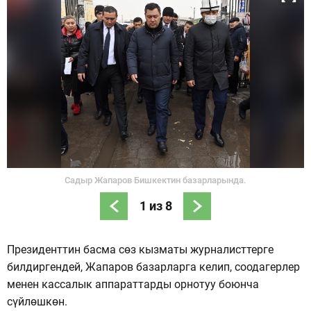
Садыр Жапаров Бишкектин базарларында.
1
из
8
Президенттин басма сөз кызматы журналисттерге
билдиргендей, Жапаров базарларга келип, соодагерлер
менен кассалык аппараттарды орнотуу боюнча
сүйлөшкөн.