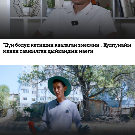
"Дүң болуп кетишин каалаган эмесмин". Кулпунайы
менен таанылган дыйкандын маеги