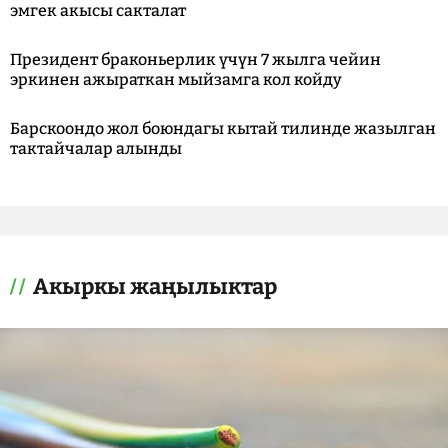
эмгек акысы сакталат
Президент браконьерлик үчүн 7 жылга чейин
эркинен ажыраткан мыйзамга кол койду
Барскоондо жол боюндагы кытай тилинде жазылган
тактайчалар алынды
Акыркы жаңылыктар