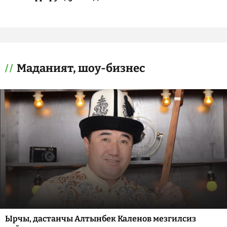
Маданият, шоу-бизнес
Ырчы, дастанчы Алтынбек Каленов мезгилсиз