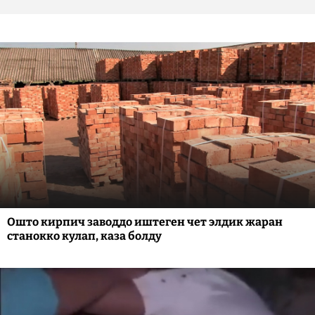
Ошто кирпич заводдо иштеген чет элдик жаран
станокко кулап, каза болду