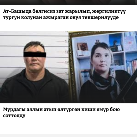
Ат-Башыда белгисиз зат жарылып, жергиликтүү
тургун колунан ажыраган окуя текшерилүүдө
Мурдагы аялын атып өлтүргөн киши өмүр бою
соттолду