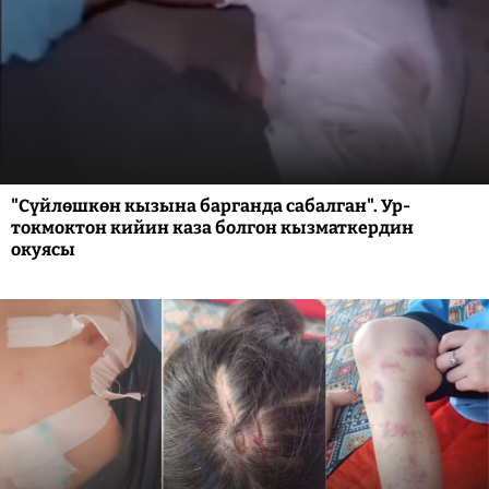
"Сүйлөшкөн кызына барганда сабалган". Ур-
токмоктон кийин каза болгон кызматкердин
окуясы