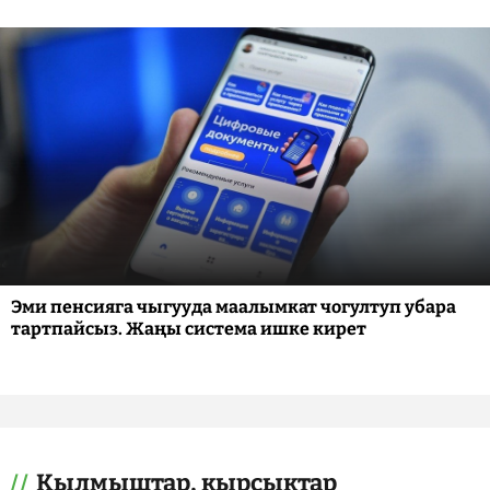
Эми пенсияга чыгууда маалымкат чогултуп убара
тартпайсыз. Жаңы система ишке кирет
Кылмыштар, кырсыктар