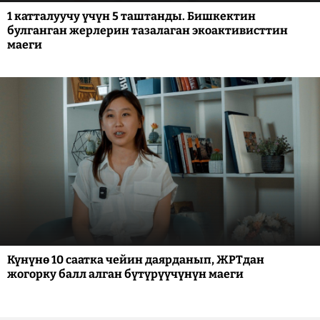
1 катталуучу үчүн 5 таштанды. Бишкектин
булганган жерлерин тазалаган экоактивисттин
маеги
Күнүнө 10 саатка чейин даярданып, ЖРТдан
жогорку балл алган бүтүрүүчүнүн маеги