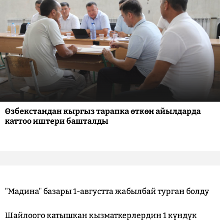
Өзбекстандан кыргыз тарапка өткөн айылдарда
каттоо иштери башталды
"Мадина" базары 1-августта жабылбай турган болду
Шайлоого катышкан кызматкерлердин 1 күндүк