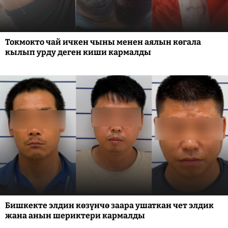
Токмокто чай ичкен чыны менен аялын көгала
кылып урду деген киши кармалды
Бишкекте элдин көзүнчө заара ушаткан чет элдик
жана анын шериктери кармалды