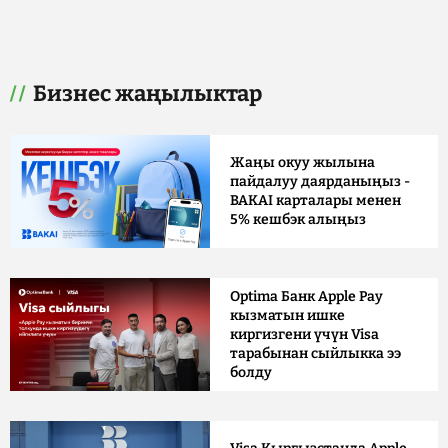
Бизнес жаңылыктар
Жаңы окуу жылына
пайдалуу даярданыңыз -
BAKAI карталары менен
5% кешбэк алыңыз
Optima Банк Apple Pay
кызматын ишке
киргизгени үчүн Visa
тарабынан сыйлыкка ээ
болду