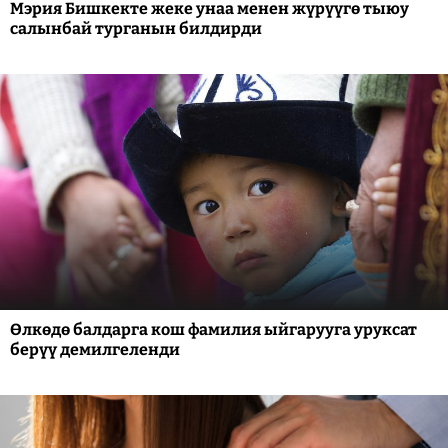
Мэрия Бишкекте жеке унаа менен жүрүүгө тыюу
салынбай турганын билдирди
Өлкөдө балдарга кош фамилия ыйгарууга уруксат
берүү демилгеленди