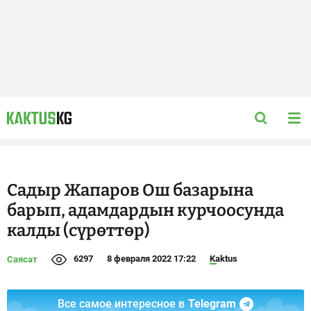
Садыр Жапаров Ош базарына
барып, адамдардын курчоосунда
калды (сүрөттөр)
6297
8 февраля 2022 17:22
Kaktus
Саясат
Все самое интересное в
Telegram