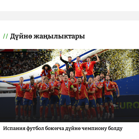
Дүйнө жаңылыктары
Испания футбол боюнча дүйнө чемпиону болду