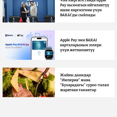
Visa Кыргызстанда Apple
Pay кызматын ийгиликтүү
ишке киргизгени үчүн
BAKAI'ды сыйлады
Apple Pay эми BAKAI
карталарынын ээлери
үчүн жеткиликтүү
Жайкы даамдар:
"Империя" жана
"Бухарадагы" суроо-талап
жараткан тамактар