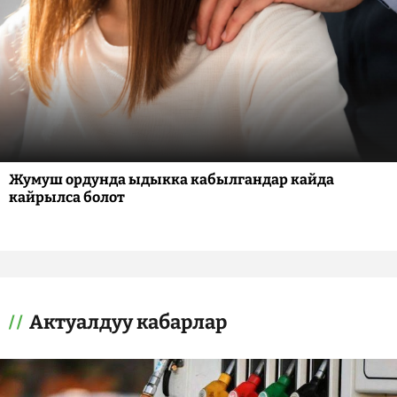
Жумуш ордунда ыдыкка кабылгандар кайда
кайрылса болот
Актуалдуу кабарлар