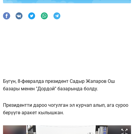
Бүгүн, 8-февралда президент Садыр Жапаров Ош
базары менен "Дордой" базарында болду.
Президентти дароо чогулган эл курчап алып, ага суроо
берүүгө аракет кылышкан.