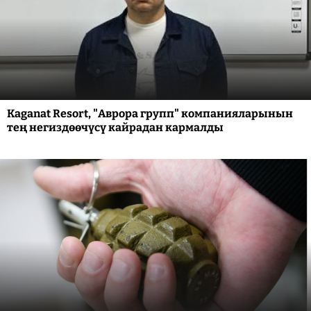
Kaganat Resort, "Аврора групп" компанияларынын
тең негиздөөчүсү кайрадан кармалды