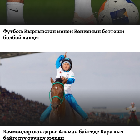
Футбол: Кыргызстан менен Кениянын беттеши
болбой калды
Көчмөндөр оюндары: Аламан байгеде Кара кыз
байгелүү орунду ээледи