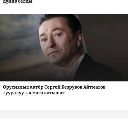
дүйнө салды
Орусиялык актёр Сергей Безруков Айтматов
тууралуу тасмага катышат