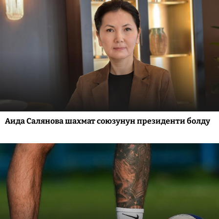
Аида Салянова шахмат союзунун президенти болду