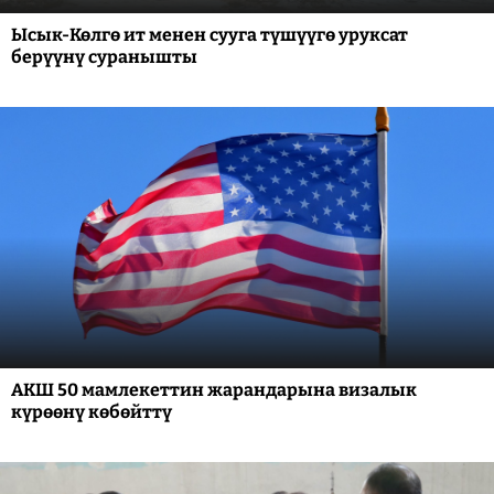
Ысык-Көлгө ит менен сууга түшүүгө уруксат
берүүнү суранышты
АКШ 50 мамлекеттин жарандарына визалык
күрөөнү көбөйттү