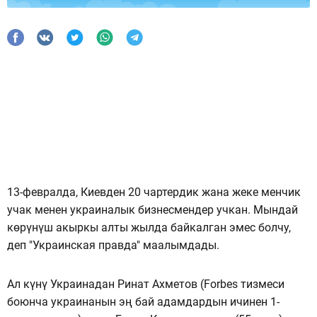
13-февралда, Киевден 20 чартердик жана жеке менчик
учак менен украиналык бизнесмендер учкан. Мындай
көрүнүш акыркы алты жылда байкалган эмес болчу,
деп "Украинская правда" маалымдады.
Ал күнү Украинадан Ринат Ахметов (Forbes тизмеси
боюнча украинанын эң бай адамдардын ичинен 1-