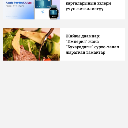
карталарынын ээлери
үчүн жеткиликтүү
Жайкы даамдар:
"Империя" жана
"Бухарадагы" суроо-талап
жараткан тамактар