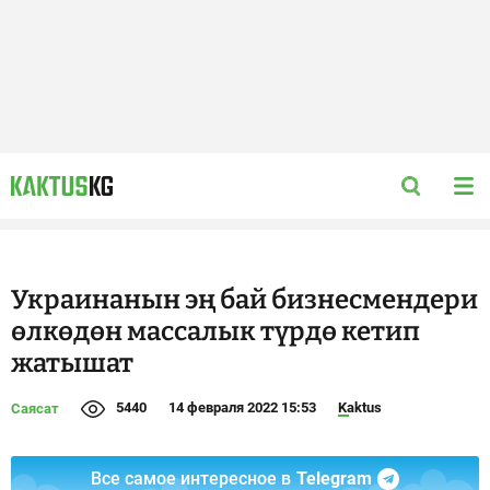
Украинанын эң бай бизнесмендери
өлкөдөн массалык түрдө кетип
жатышат
5440
14 февраля 2022 15:53
Kaktus
Саясат
Все самое интересное в
Telegram