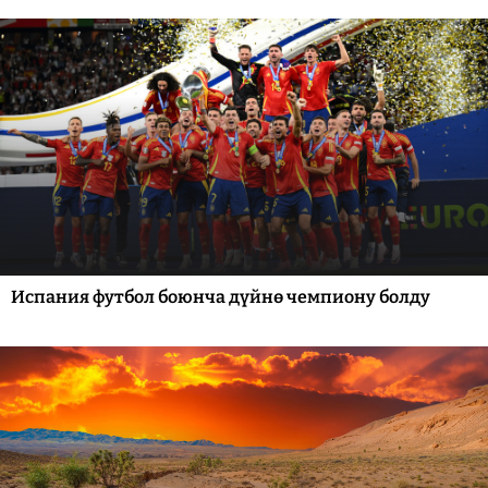
Испания футбол боюнча дүйнө чемпиону болду