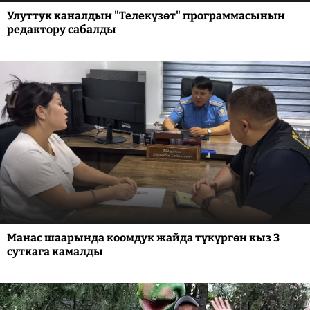
Улуттук каналдын "Телекүзөт" программасынын
редактору сабалды
Манас шаарында коомдук жайда түкүргөн кыз 3
суткага камалды