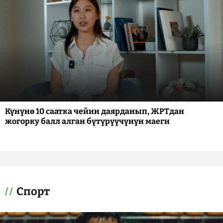
Күнүнө 10 саатка чейин даярданып, ЖРТдан
жогорку балл алган бүтүрүүчүнүн маеги
Спорт