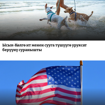
Ысык-Көлгө ит менен сууга түшүүгө уруксат
берүүнү суранышты