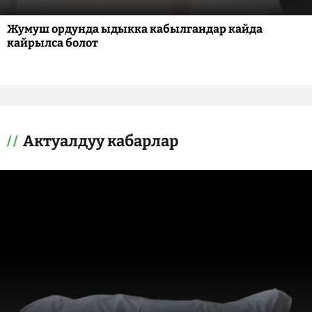
Жумуш ордунда ыдыкка кабылгандар кайда
кайрылса болот
Актуалдуу кабарлар