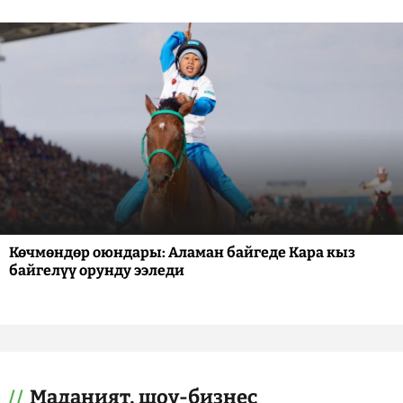
Көчмөндөр оюндары: Аламан байгеде Кара кыз
байгелүү орунду ээледи
Маданият, шоу-бизнес