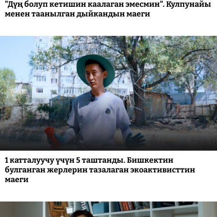
"Дүң болуп кетишин каалаган эмесмин". Кулпунайы
менен таанылган дыйкандын маеги
1 катталуучу үчүн 5 таштанды. Бишкектин
булганган жерлерин тазалаган экоактивисттин
маеги