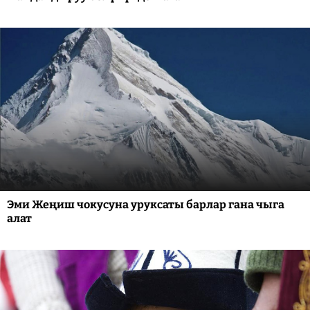
Эми Жеңиш чокусуна уруксаты барлар гана чыга
алат