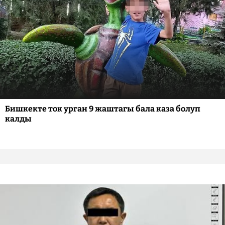
Бишкекте ток урган 9 жаштагы бала каза болуп
калды