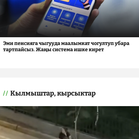
Эми пенсияга чыгууда маалымкат чогултуп убара
тартпайсыз. Жаңы система ишке кирет
Кылмыштар, кырсыктар