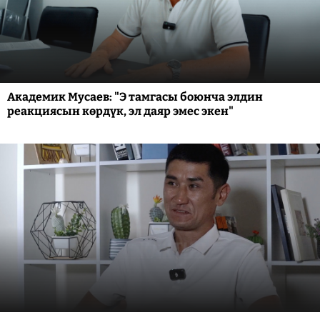
Академик Мусаев: "Э тамгасы боюнча элдин
реакциясын көрдүк, эл даяр эмес экен"