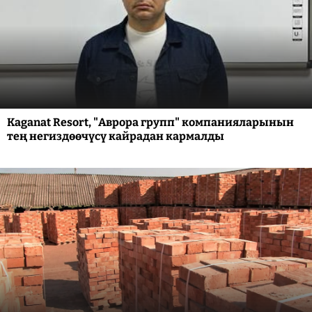
Kaganat Resort, "Аврора групп" компанияларынын
тең негиздөөчүсү кайрадан кармалды