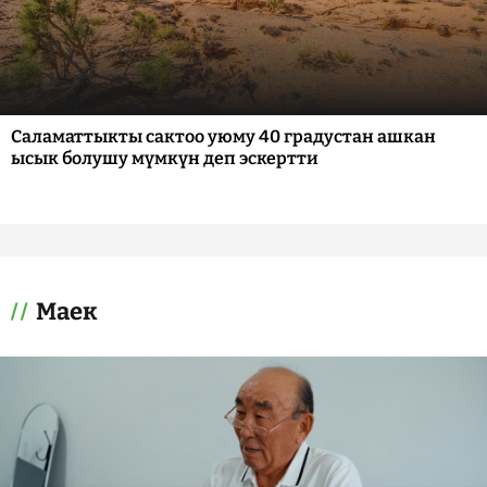
Саламаттыкты сактоо уюму 40 градустан ашкан
ысык болушу мүмкүн деп эскертти
Маек