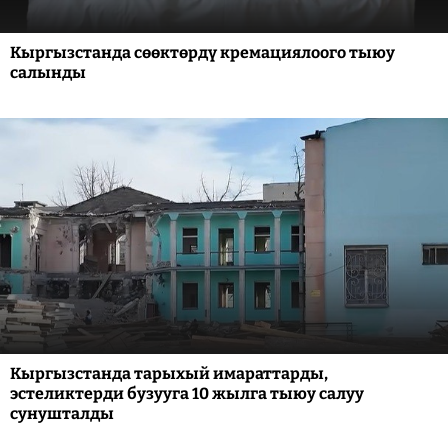
Кыргызстанда сөөктөрдү кремациялоого тыюу
салынды
Кыргызстанда тарыхый имараттарды,
эстеликтерди бузууга 10 жылга тыюу салуу
сунушталды