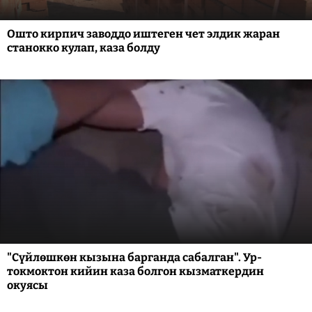
Ошто кирпич заводдо иштеген чет элдик жаран
станокко кулап, каза болду
"Сүйлөшкөн кызына барганда сабалган". Ур-
токмоктон кийин каза болгон кызматкердин
окуясы