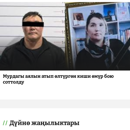
Мурдагы аялын атып өлтүргөн киши өмүр бою
соттолду
Дүйнө жаңылыктары