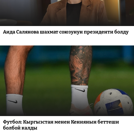
Аида Салянова шахмат союзунун президенти болду
Футбол: Кыргызстан менен Кениянын беттеши
болбой калды