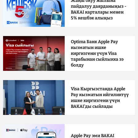
Жаңы окуу жылына
пайдалуу даярданыңыз -
BAKAI карталары менен
5% кешбэк алыңыз
Optima Банк Apple Pay
кызматын ишке
киргизгени үчүн Visa
тарабынан сыйлыкка ээ
болду
Visa Кыргызстанда Apple
Pay кызматын ийгиликтүү
ишке киргизгени үчүн
BAKAI'ды сыйлады
Apple Pay эми BAKAI