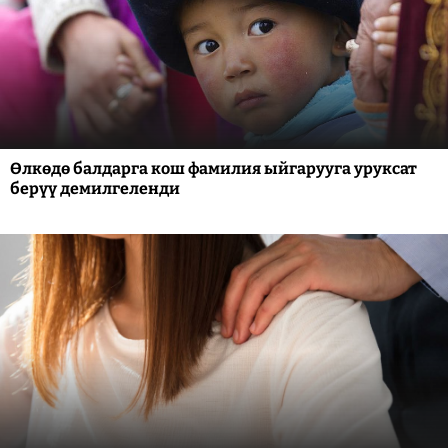
Өлкөдө балдарга кош фамилия ыйгарууга уруксат
берүү демилгеленди