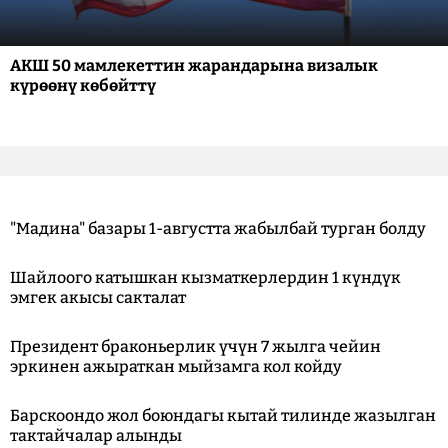
АКШ 50 мамлекеттин жарандарына визалык
күрөөнү көбөйттү
"Мадина" базары 1-августта жабылбай турган болду
Шайлоого катышкан кызматкерлердин 1 күндүк
эмгек акысы сакталат
Президент браконьерлик үчүн 7 жылга чейин
эркинен ажыраткан мыйзамга кол койду
Барскоондо жол боюндагы кытай тилинде жазылган
тактайчалар алынды