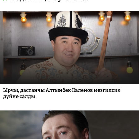
Ырчы, дастанчы Алтынбек Каленов мезгилсиз
дүйнө салды