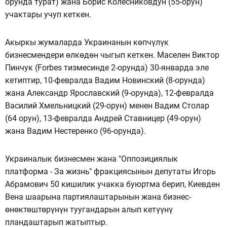
орунда турат) жана Борис Колесниковдун (55-орун)
учактары учуп кеткен.
Акыркы жумаларда Украинанын көпчүлүк
бизнесмендери өлкөдөн чыгып кеткен. Маселен Виктор
Пинчук (Forbes тизмесинде 2-орунда) 30-январда эле
кетиптир, 10-февралда Вадим Новинский (8-орунда)
жана Александр Ярославский (9-орунда), 12-февралда
Василий Хмельницкий (29-орун) менен Вадим Столар
(64 орун), 13-февралда Андрей Ставницер (49-орун)
жана Вадим Нестеренко (96-орунда).
Украиналык бизнесмен жана "Оппозициялык
платформа - За жизнь" фракциясынын депутаты Игорь
Абрамович 50 кишилик учакка буюртма берип, Киевден
Вена шаарына партиялаштарынын жана бизнес-
өнөктөштөрүнүн туугандарын алып кетүүнү
пландаштарып жатыптыр.