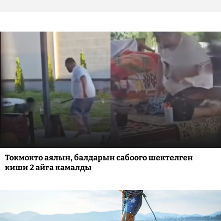
Токмокто аялын, балдарын сабоого шектелген
киши 2 айга камалды