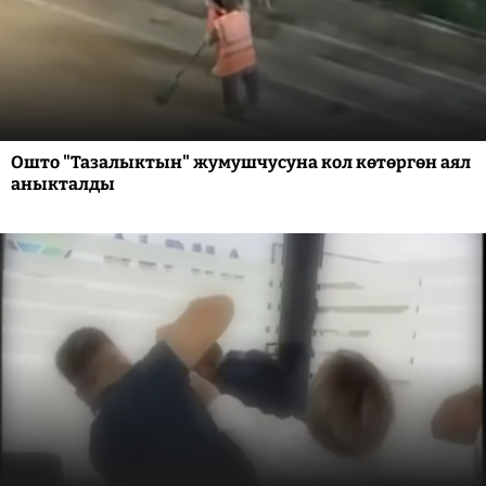
Ошто "Тазалыктын" жумушчусуна кол көтөргөн аял
аныкталды