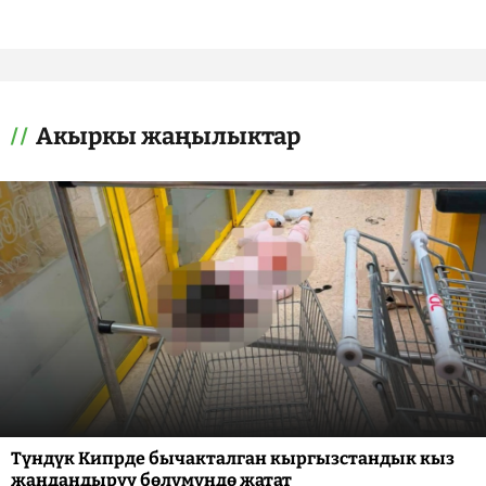
Акыркы жаңылыктар
Түндүк Кипрде бычакталган кыргызстандык кыз
жандандыруу бөлүмүндө жатат