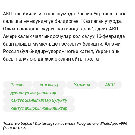
АКШнин бийлиги өткөн жумада Россия Украинага кол
салышы мүмкүндүгүн билдирген. "Каалаган учурда,
Олимп оюндары жүрүп жатканда деле", - дейт АКШ.
Америкалык чалгындоочулар кол салуу 16-февралда
башталышы мүмкүн, деп эскертүү беришти. Ал эми
Россия бул билдирүүлөрдү четке кагып, Украинаны
басып алуу ою да жок экенин айтып жатат.
Россия
кол салуу
Украина
АКШ
дүйнөлүк жаңылыктар
Кактус жанылыктар бугунку
кактус акыркы жанылыктар
Темаңыз барбы? Kaktus.kg'ге жазыңыз Telegram же WhatsApp:
+996
(700) 62 07 60.