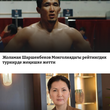
Жоламан Шаршенбеков Монголиядагы рейтингдик
турнирде жеңишке жетти