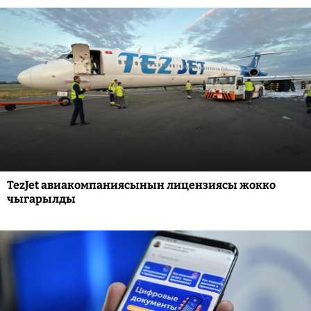
TezJet авиакомпаниясынын лицензиясы жокко
чыгарылды