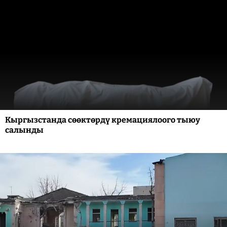
Кыргызстанда сөөктөрдү кремациялоого тыюу
салынды