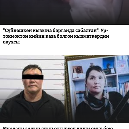
"Сүйлөшкөн кызына барганда сабалган". Ур-
токмоктон кийин каза болгон кызматкердин
окуясы
Мурдагы аялын атып өлтүргөн киши өмүр бою