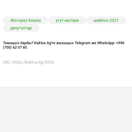
Жогорку Кеңеш
үгүт иштери
шайлоо 2021
депутаттар
Темаңыз барбы? Kaktus.kg'ге жазыңыз Telegram же WhatsApp:
+996
(700) 62 07 60.
URL:
https://kaktus.kg/5606