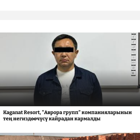
Kaganat Resort, "Аврора групп" компанияларынын
тең негиздөөчүсү кайрадан кармалды