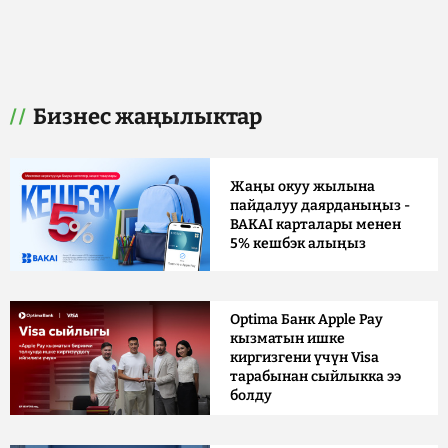
Бизнес жаңылыктар
Жаңы окуу жылына
пайдалуу даярданыңыз -
BAKAI карталары менен
5% кешбэк алыңыз
Optima Банк Apple Pay
кызматын ишке
киргизгени үчүн Visa
тарабынан сыйлыкка ээ
болду