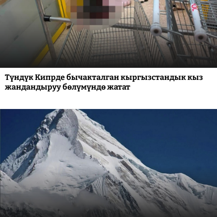
Түндүк Кипрде бычакталган кыргызстандык кыз
жандандыруу бөлүмүндө жатат