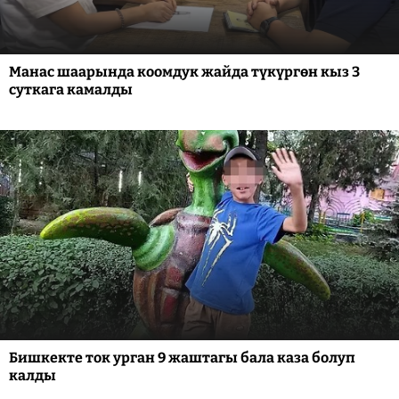
Манас шаарында коомдук жайда түкүргөн кыз 3
суткага камалды
Бишкекте ток урган 9 жаштагы бала каза болуп
калды