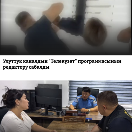
Улуттук каналдын "Телекүзөт" программасынын
редактору сабалды