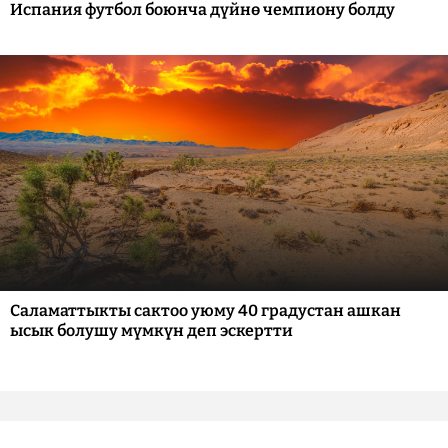
Испания футбол боюнча дүйнө чемпиону болду
Саламаттыкты сактоо уюму 40 градустан ашкан
ысык болушу мүмкүн деп эскертти