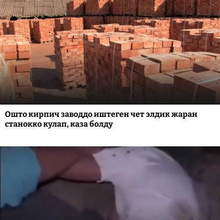
Ошто кирпич заводдо иштеген чет элдик жаран
станокко кулап, каза болду