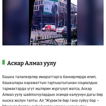
Аскар Алмаз уулу
Башка талапкерлер имараттарга баннерлерди илип,
башкалары каражаттын тартыштыгынан социалдык
тармактарда үгүт иштерин жүргүзүп жатса, Аскар
Алмаз уулу шайлоочулардын эсинде калуунун дагы бир
кыска жолун тапты. Ал "Жүрөктө бир гана сүйүү бар –