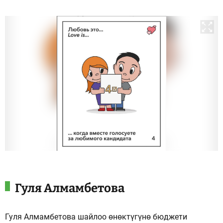
Гуля Алмамбетова
Гуля Алмамбетова шайлоо өнөктүгүнө бюджети