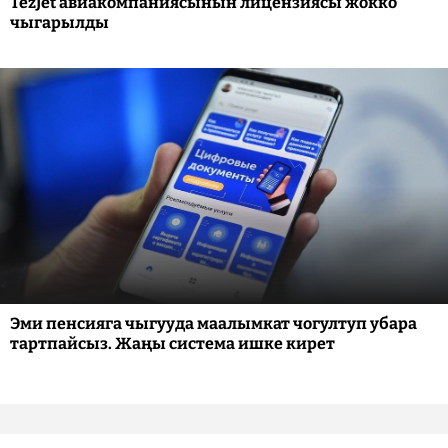
TezJet авиакомпаниясынын лицензиясы жокко
чыгарылды
Эми пенсияга чыгууда маалымкат чогултуп убара
тартпайсыз. Жаңы система ишке кирет