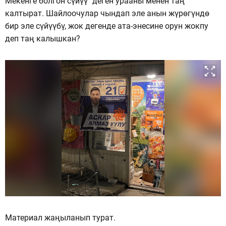
Мекенге болгон сүйүү" деген урааны менен таң
калтырат. Шайлоочулар чындап эле анын жүрөгүндө
бир эле сүйүүбү, жок дегенде ата-энесине орун жокпу
деп таң калышкан?
Материал жаңыланып турат.