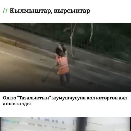
Кылмыштар, кырсыктар
Ошто "Тазалыктын" жумушчусуна кол көтөргөн аял
аныкталды