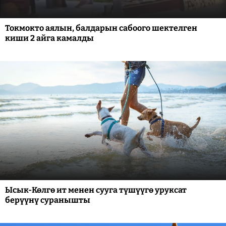
Токмокто аялын, балдарын сабоого шектелген
киши 2 айга камалды
Ысык-Көлгө ит менен сууга түшүүгө уруксат
берүүнү суранышты