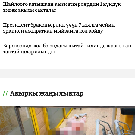
Шайлоого катышкан кызматкерлердин 1 күндүк
эмгек акысы сакталат
Президент браконьерлик үчүн 7 жылга чейин
эркинен ажыраткан мыйзамга кол койду
Барскоондо жол боюндагы кытай тилинде жазылган
тактайчалар алынды
Акыркы жаңылыктар