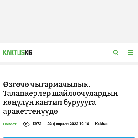
Өзгөчө чыгармачылык.
Талапкерлер шайлоочулардын
көңүлүн кантип буруууга
аракеттенүүдө
5972
23 февраля 2022 10:16
Kaktus
Саясат