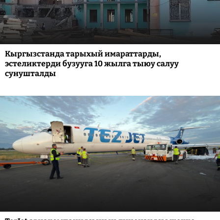
Кыргызстанда тарыхый имараттарды,
эстеликтерди бузууга 10 жылга тыюу салуу
сунушталды