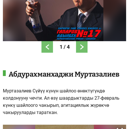
1
/
4
Абдурахманхаджи Муртазалиев
Муртазалиев Сүйүү күнүн шайлоо өнөктүгүндө
колдонууну чечти. Ал өзү шаардыктарды 27-февраль
күнкү шайлоого чакырып, агитациялык жүрөкчө
чакырууларды тараткан.