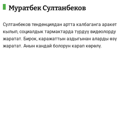
Муратбек Султанбеков
Султанбеков тенденциядан артта калбаганга аракет
кылып, социалдык тармактарда түрдүү видеолорду
жаратат. Бирок, каражаттын аздыгынан аларды өзү
жаратат. Анын кандай болорун карап көрөлү.