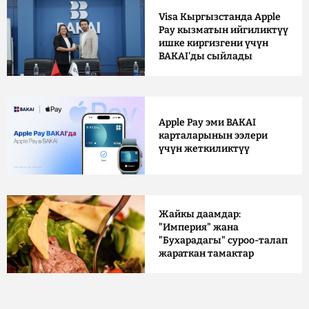
Visa Кыргызстанда Apple
Pay кызматын ийгиликтүү
ишке киргизгени үчүн
BAKAI'ды сыйлады
Apple Pay эми BAKAI
карталарынын ээлери
үчүн жеткиликтүү
Жайкы даамдар:
"Империя" жана
"Бухарадагы" суроо-талап
жараткан тамактар