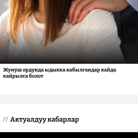
Жумуш ордунда ыдыкка кабылгандар кайда
кайрылса болот
Актуалдуу кабарлар