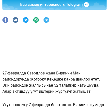
Все самое интересное в
Telegram
27-февралда Свердлов жана Биринчи Май
райондорунда Жогорку Кеңешке кайра шайлоо өтөт.
Эки райондон жалпысынан 52 талапкер катышууда.
Алар активдүү үгүт иштерин жүргүзүп жатышат.
Үгүт өнөктүгү 7-февралда башталган. Биринчи жумада