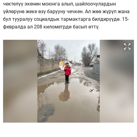
чектелүү экенин моюнга алып, шайлоочулардын
үйлөрүнө жеке өзү барууну чечкен. Ал жөө жүрүп жана
бул тууралуу социалдык тармактарга билдирүүдө. 15-
февралда ал 208 километрди басып өттү.