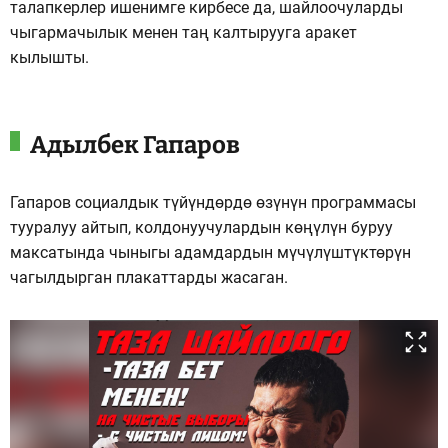
талапкерлер ишенимге кирбесе да, шайлоочуларды
чыгармачылык менен таң калтырууга аракет
кылышты.
Адылбек Гапаров
Гапаров социалдык түйүндөрдө өзүнүн программасы
тууралуу айтып, колдонуучулардын көңүлүн буруу
максатында чыныгы адамдардын мүчүлүштүктөрүн
чагылдырган плакаттарды жасаган.