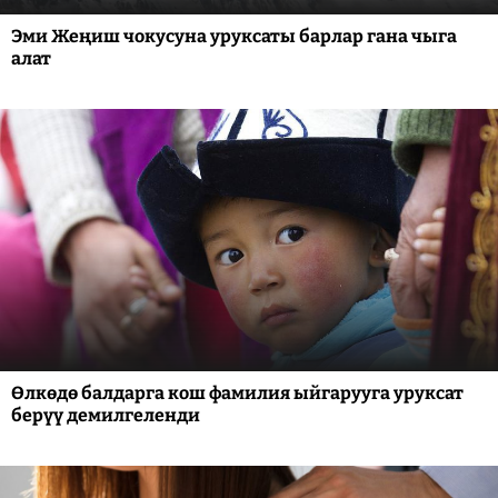
Эми Жеңиш чокусуна уруксаты барлар гана чыга
алат
Өлкөдө балдарга кош фамилия ыйгарууга уруксат
берүү демилгеленди