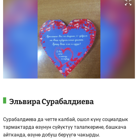
Эльвира Сурабалдиева
Сурабалдиева да четте калбай, ошол күнү социалдык
тармактарда өзүнүн сүйүктүү талапкерине, башкача
айтканда, өзүнө добуш берүүгө чакырды.