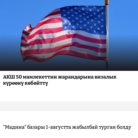
АКШ 50 мамлекеттин жарандарына визалык
күрөөнү көбөйттү
"Мадина" базары 1-августта жабылбай турган болду