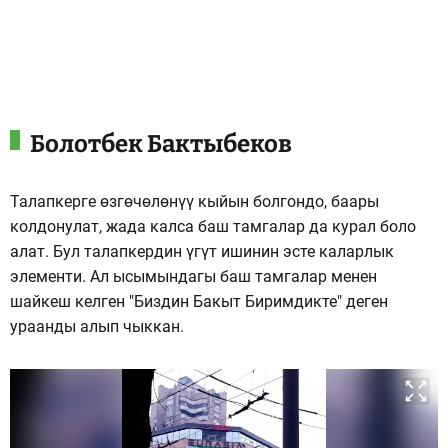
Болотбек Бактыбеков
Талапкерге өзгөчөлөнүү кыйын болгондо, баары
колдонулат, жада калса баш тамгалар да курал боло
алат. Бул талапкердин үгүт ишинин эсте каларлык
элементи. Ал ысымындагы баш тамгалар менен
шайкеш келген "Биздин Бакыт Биримдикте" деген
ураанды алып чыккан.