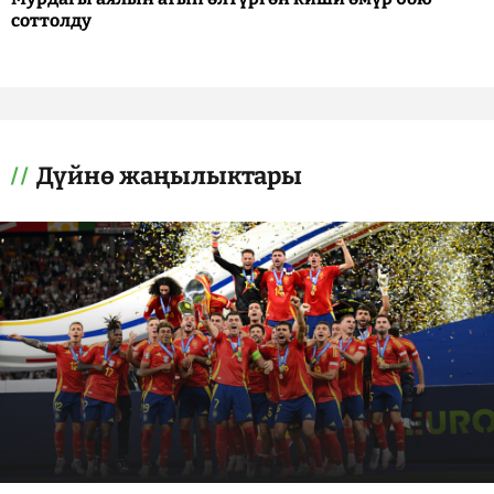
соттолду
Дүйнө жаңылыктары