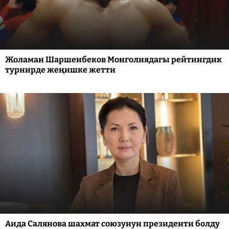
Жоламан Шаршенбеков Монголиядагы рейтингдик
турнирде жеңишке жетти
Аида Салянова шахмат союзунун президенти болду