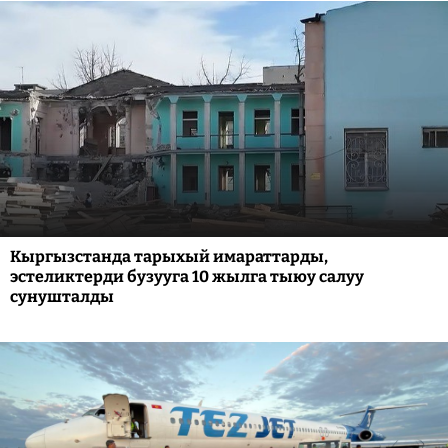
Кыргызстанда тарыхый имараттарды,
эстеликтерди бузууга 10 жылга тыюу салуу
сунушталды