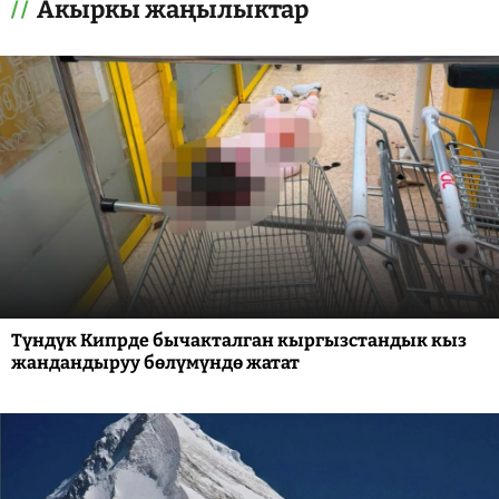
Акыркы жаңылыктар
Түндүк Кипрде бычакталган кыргызстандык кыз
жандандыруу бөлүмүндө жатат