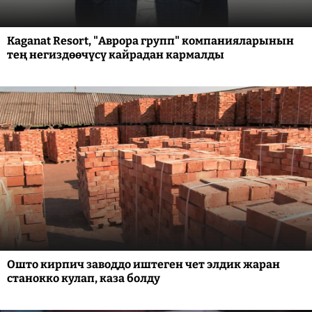
Kaganat Resort, "Аврора групп" компанияларынын
тең негиздөөчүсү кайрадан кармалды
Ошто кирпич заводдо иштеген чет элдик жаран
станокко кулап, каза болду