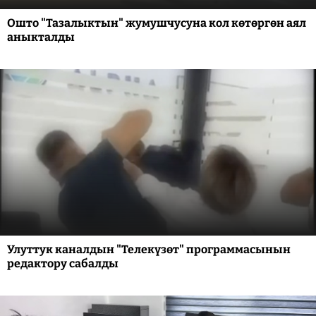
Ошто "Тазалыктын" жумушчусуна кол көтөргөн аял
аныкталды
Улуттук каналдын "Телекүзөт" программасынын
редактору сабалды