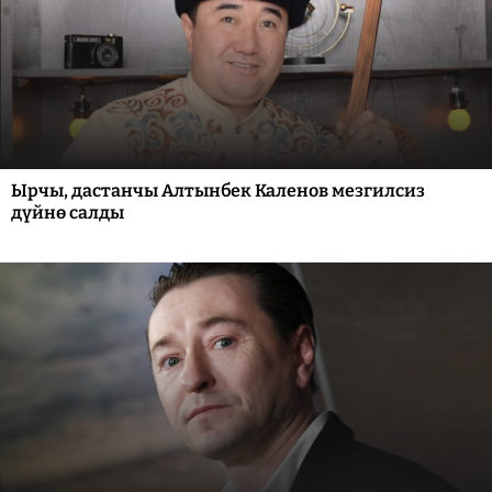
Ырчы, дастанчы Алтынбек Каленов мезгилсиз
дүйнө салды