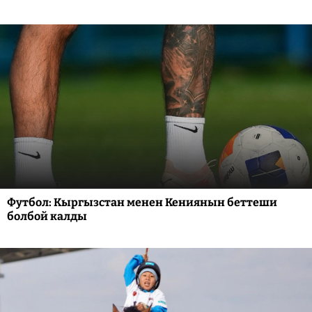
Футбол: Кыргызстан менен Кениянын беттеши
болбой калды