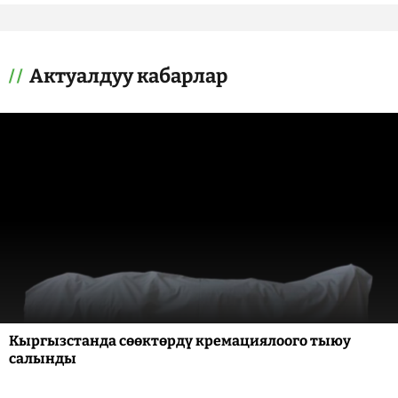
Актуалдуу кабарлар
Кыргызстанда сөөктөрдү кремациялоого тыюу
салынды