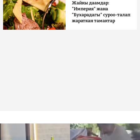
Жайкы даамдар:
"Империя" жана
"Бухарадагы" суроо-талап
жараткан тамактар