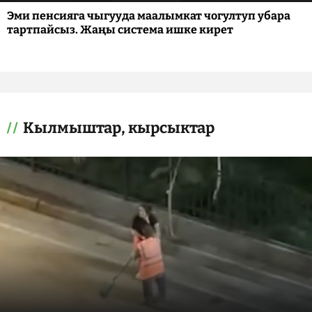
Эми пенсияга чыгууда маалымкат чогултуп убара
тартпайсыз. Жаңы система ишке кирет
Кылмыштар, кырсыктар