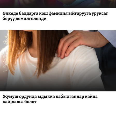
Өлкөдө балдарга кош фамилия ыйгарууга уруксат
берүү демилгеленди
Жумуш ордунда ыдыкка кабылгандар кайда
кайрылса болот