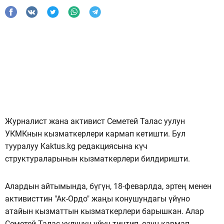
Журналист жана активист Семетей Талас уулун
УКМКнын кызматкерлери кармап кетишти. Бул
тууралуу Kaktus.kg редакциясына күч
структураларынын кызматкерлери билдиришти.
Алардын айтымында, бүгүн, 18-феварлда, эртең менен
активисттин "Ак-Ордо" жаңы конушундагы үйүно
атайын кызматтын кызматкерлери барышкан. Алар
Семетей Талас уулунун үйүн тинтип, өзүн кармап