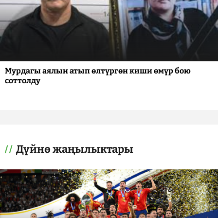
Мурдагы аялын атып өлтүргөн киши өмүр бою
соттолду
Дүйнө жаңылыктары