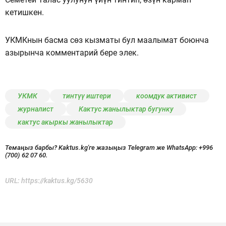
кетишкен.
УКМКнын басма сөз кызматы бул маалымат боюнча
азырынча комментарий бере элек.
УКМК
тинтүү иштери
коомдук активист
журналист
Кактус жанылыктар бугунку
кактус акыркы жанылыктар
Темаңыз барбы? Kaktus.kg'ге жазыңыз Telegram же WhatsApp:
+996
(700) 62 07 60.
URL:
https://kaktus.kg/5630