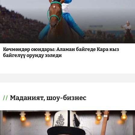
Көчмөндөр оюндары: Аламан байгеде Кара кыз
байгелүү орунду ээледи
Маданият, шоу-бизнес