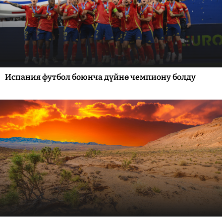
Испания футбол боюнча дүйнө чемпиону болду