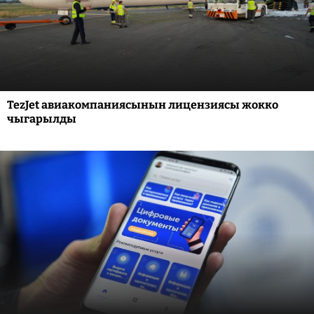
TezJet авиакомпаниясынын лицензиясы жокко
чыгарылды