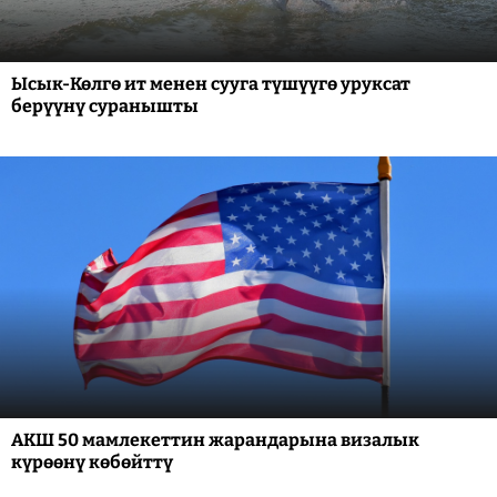
Ысык-Көлгө ит менен сууга түшүүгө уруксат
берүүнү суранышты
АКШ 50 мамлекеттин жарандарына визалык
күрөөнү көбөйттү