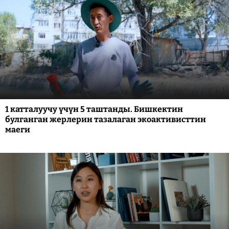
1 катталуучу үчүн 5 таштанды. Бишкектин
булганган жерлерин тазалаган экоактивисттин
маеги