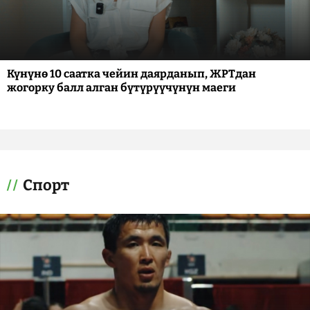
Күнүнө 10 саатка чейин даярданып, ЖРТдан
жогорку балл алган бүтүрүүчүнүн маеги
Спорт