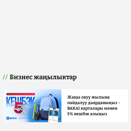
Бизнес жаңылыктар
Жаңы окуу жылына
пайдалуу даярданыңыз -
BAKAI карталары менен
5% кешбэк алыңыз