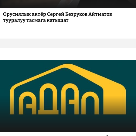
Орусиялык актёр Сергей Безруков Айтматов
тууралуу тасмага катышат