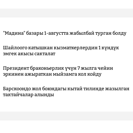
"Мадина" базары 1-августта жабылбай турган болду
Шайлоого катышкан кызматкерлердин 1 күндүк
эмгек акысы сакталат
Президент браконьерлик үчүн 7 жылга чейин
эркинен ажыраткан мыйзамга кол койду
Барскоондо жол боюндагы кытай тилинде жазылган
тактайчалар алынды