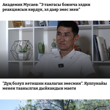
Академик Мусаев: "Э тамгасы боюнча элдин
реакциясын көрдүк, эл даяр эмес экен"
"Дүң болуп кетишин каалаган эмесмин". Кулпунайы
менен таанылган дыйкандын маеги