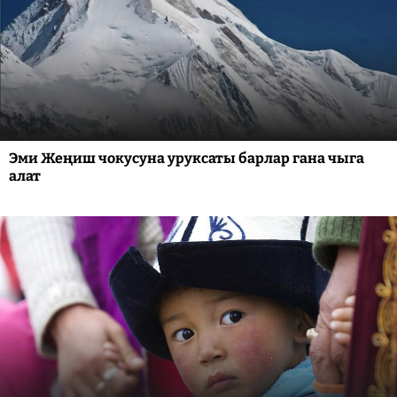
Эми Жеңиш чокусуна уруксаты барлар гана чыга
алат