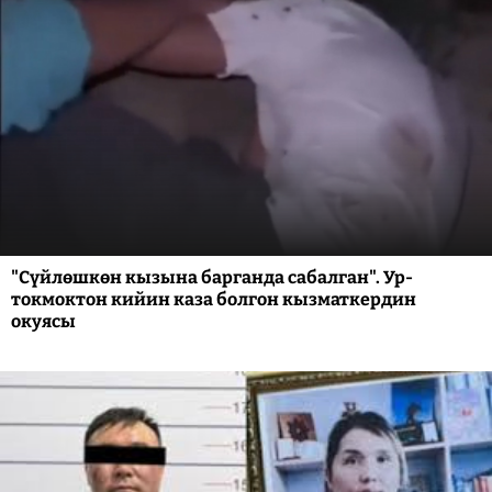
"Сүйлөшкөн кызына барганда сабалган". Ур-
токмоктон кийин каза болгон кызматкердин
окуясы