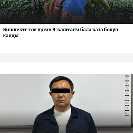
Бишкекте ток урган 9 жаштагы бала каза болуп
калды