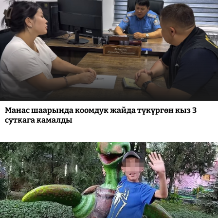
Манас шаарында коомдук жайда түкүргөн кыз 3
суткага камалды