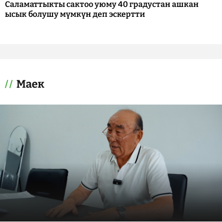
Саламаттыкты сактоо уюму 40 градустан ашкан
ысык болушу мүмкүн деп эскертти
Маек