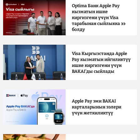
Optima Банк Apple Pay
кызматын ишке
киргизгени үчүн Visa
тарабынан сыйлыкка ээ
болду
Visa Кыргызстанда Apple
Pay кызматын ийгиликтүү
ишке киргизгени үчүн
BAKAI'ды сыйлады
Apple Pay эми BAKAI
карталарынын ээлери
үчүн жеткиликтүү