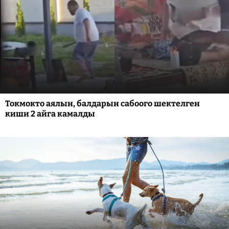
Токмокто аялын, балдарын сабоого шектелген
киши 2 айга камалды