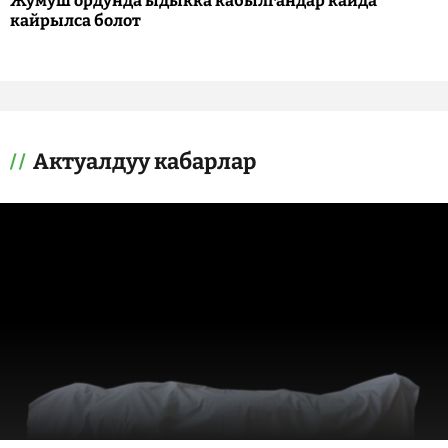
Жумуш ордунда ыдыкка кабылгандар кайда
кайрылса болот
Актуалдуу кабарлар