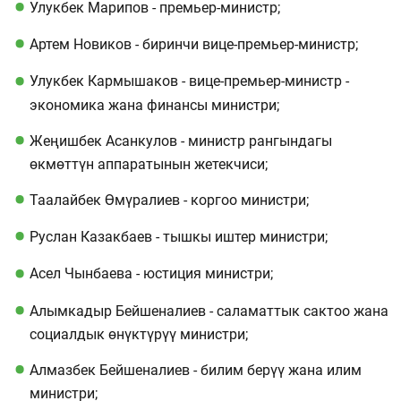
Улукбек Марипов - премьер-министр;
Артем Новиков - биринчи вице-премьер-министр;
Улукбек Кармышаков - вице-премьер-министр -
экономика жана финансы министри;
Жеңишбек Асанкулов - министр рангындагы
өкмөттүн аппаратынын жетекчиси;
Таалайбек Өмүралиев - коргоо министри;
Руслан Казакбаев - тышкы иштер министри;
Асел Чынбаева - юстиция министри;
Алымкадыр Бейшеналиев - саламаттык сактоо жана
социалдык өнүктүрүү министри;
Алмазбек Бейшеналиев - билим берүү жана илим
министри;