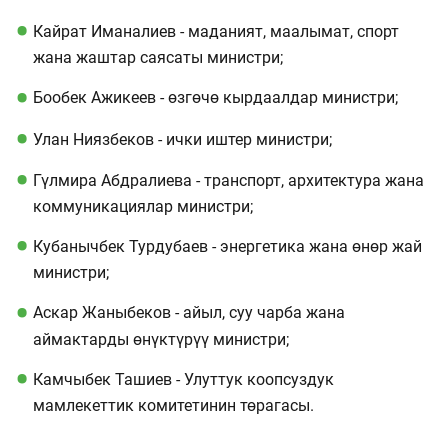
Кайрат Иманалиев - маданият, маалымат, спорт
жана жаштар саясаты министри;
Бообек Ажикеев - өзгөчө кырдаалдар министри;
Улан Ниязбеков - ички иштер министри;
Гүлмира Абдралиева - транспорт, архитектура жана
коммуникациялар министри;
Кубанычбек Турдубаев - энергетика жана өнөр жай
министри;
Аскар Жаныбеков - айыл, суу чарба жана
аймактарды өнүктүрүү министри;
Камчыбек Ташиев - Улуттук коопсуздук
мамлекеттик комитетинин төрагасы.