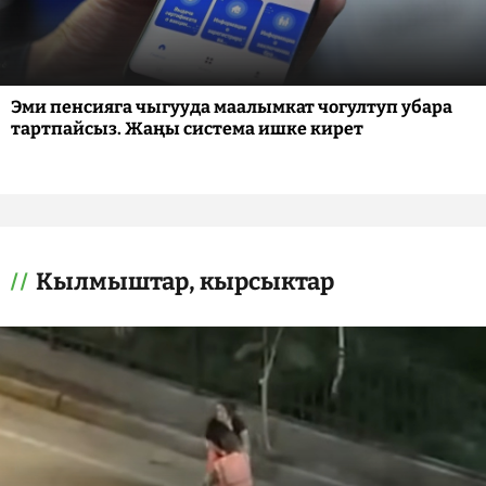
Эми пенсияга чыгууда маалымкат чогултуп убара
тартпайсыз. Жаңы система ишке кирет
Кылмыштар, кырсыктар