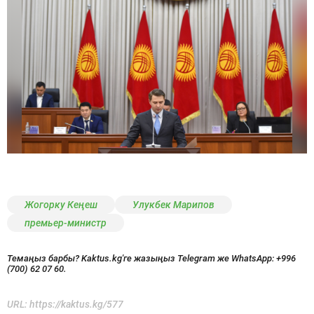
Жогорку Кеңеш
Улукбек Марипов
премьер-министр
Темаңыз барбы? Kaktus.kg'ге жазыңыз Telegram же WhatsApp:
+996
(700) 62 07 60.
URL:
https://kaktus.kg/577