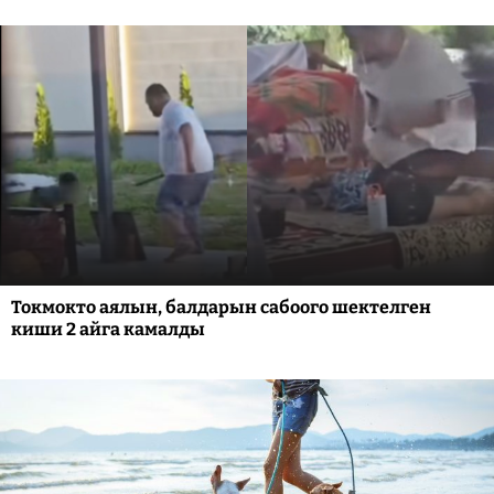
Токмокто аялын, балдарын сабоого шектелген
киши 2 айга камалды