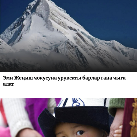
Эми Жеңиш чокусуна уруксаты барлар гана чыга
алат