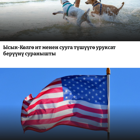
Ысык-Көлгө ит менен сууга түшүүгө уруксат
берүүнү суранышты