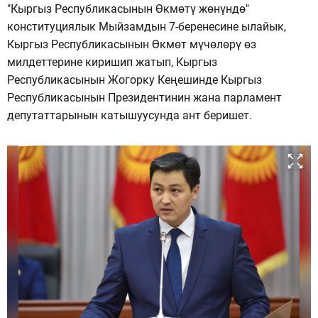
"Кыргыз Республикасынын Өкмөтү жөнүндө"
конституциялык Мыйзамдын 7-беренесине ылайык,
Кыргыз Республикасынын Өкмөт мүчөлөрү өз
милдеттерине киришип жатып, Кыргыз
Республикасынын Жогорку Кеңешинде Кыргыз
Республикасынын Президентинин жана парламент
депутаттарынын катышуусунда ант беришет.