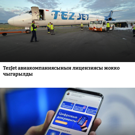
TezJet авиакомпаниясынын лицензиясы жокко
чыгарылды