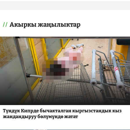
Акыркы жаңылыктар
Түндүк Кипрде бычакталган кыргызстандык кыз
жандандыруу бөлүмүндө жатат