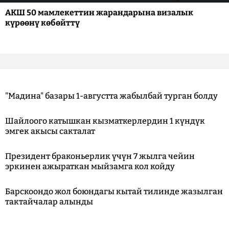
АКШ 50 мамлекеттин жарандарына визалык
күрөөнү көбөйттү
"Мадина" базары 1-августта жабылбай турган болду
Шайлоого катышкан кызматкерлердин 1 күндүк
эмгек акысы сакталат
Президент браконьерлик үчүн 7 жылга чейин
эркинен ажыраткан мыйзамга кол койду
Барскоондо жол боюндагы кытай тилинде жазылган
тактайчалар алынды