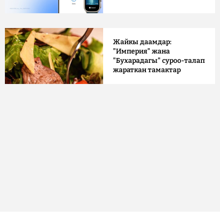
Жайкы даамдар:
"Империя" жана
"Бухарадагы" суроо-талап
жараткан тамактар