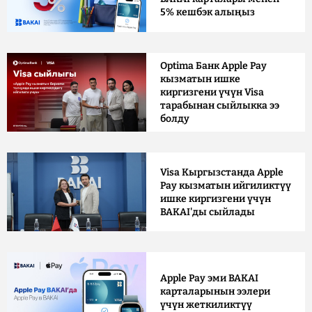
5% кешбэк алыңыз
Optima Банк Apple Pay
кызматын ишке
киргизгени үчүн Visa
тарабынан сыйлыкка ээ
болду
Visa Кыргызстанда Apple
Pay кызматын ийгиликтүү
ишке киргизгени үчүн
BAKAI'ды сыйлады
Apple Pay эми BAKAI
карталарынын ээлери
үчүн жеткиликтүү