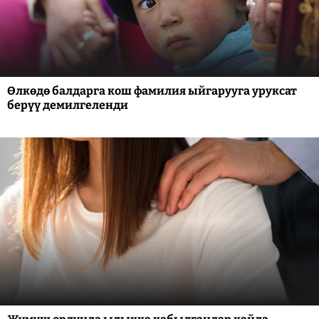
Өлкөдө балдарга кош фамилия ыйгарууга уруксат
берүү демилгеленди