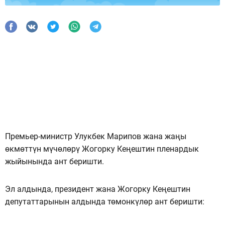
Премьер-министр Улукбек Марипов жана жаңы
өкмөттүн мүчөлөрү Жогорку Кеңештин пленардык
жыйынында ант беришти.
Эл алдында, президент жана Жогорку Кеңештин
депутаттарынын алдында төмонкүлөр ант беришти: