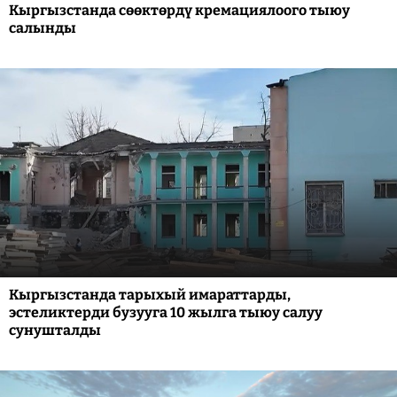
Кыргызстанда сөөктөрдү кремациялоого тыюу
салынды
Кыргызстанда тарыхый имараттарды,
эстеликтерди бузууга 10 жылга тыюу салуу
сунушталды