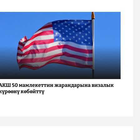
АКШ 50 мамлекеттин жарандарына визалык
күрөөнү көбөйттү