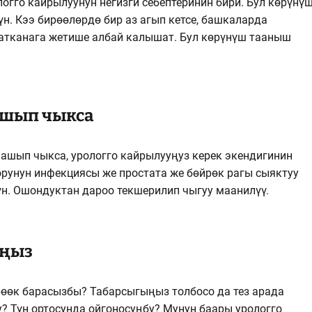
огго кайрылуунун негизги себептеринин бири. Бул көрүнү
н. Кээ бирөөлөрдө бир аз агып кетсе, башкаларда
атканага жетише албай калышат. Бул көрүнүш тааныш
ашып чыкса
ашып чыкса, урологго кайрылууңуз керек экендигинин
орунун инфекциясы же простата же бөйрөк рагы сыяктуу
н. Ошондуктан дароо текшерилип чыгуу маанилүү.
аңыз
өөк барасызбы? Табарсыгыңыз толбосо да тез арада
? Түн ортосунда ойгоносуңбу? Мунун баары урологго