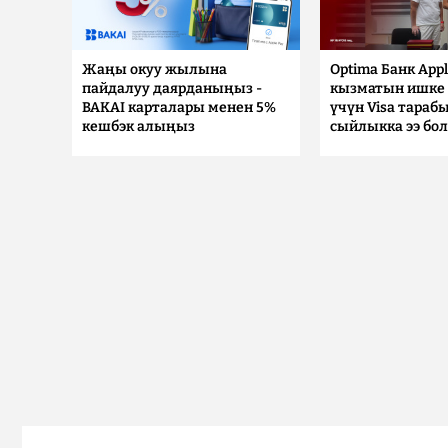
Жаңы окуу жылына
Optima Банк Appl
пайдалуу даярданыңыз -
кызматын ишке 
BAKAI карталары менен 5%
үчүн Visa тараб
кешбэк алыңыз
сыйлыкка ээ бо