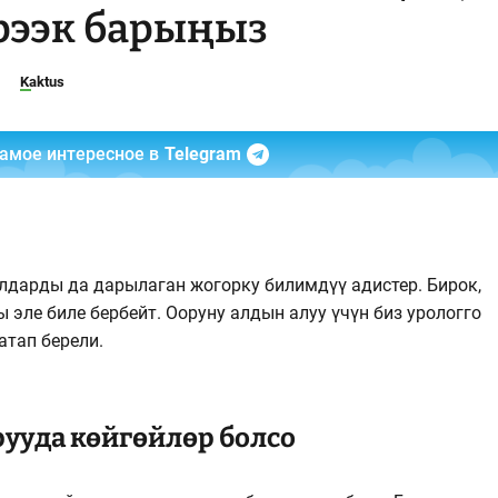
ирээк барыңыз
Kaktus
самое интересное в
Telegram
аялдарды да дарылаган жогорку билимдүү адистер. Бирок,
 эле биле бербейт. Ооруну алдын алуу үчүн биз урологго
атап берели.
ууда көйгөйлөр болсо