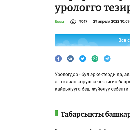
урологго тез
9047
29 апреля 2022 10:09
Коом
Все 
Урологдор - бул эркектерди да, 
ага качан көрүш керектигин баары
кайрылууга беш жүйөлүү себепти 
Табарсыкты башкар