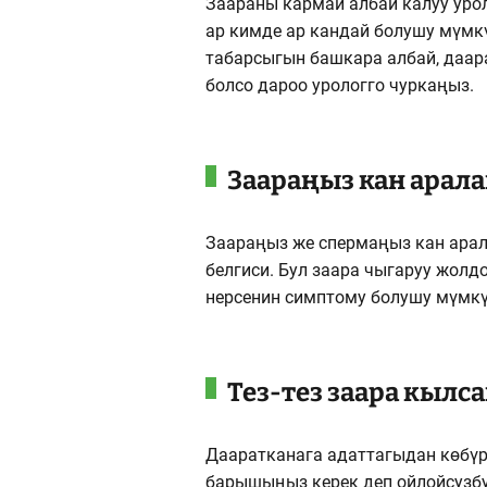
Заараны кармай албай калуу урол
ар кимде ар кандай болушу мүмкү
табарсыгын башкара албай, даар
болсо дароо урологго чуркаңыз.
Заараңыз кан арал
Заараңыз же спермаңыз кан арал
белгиси. Бул заара чыгаруу жолд
нерсенин симптому болушу мүмкү
Тез-тез заара кылс
Дааратканага адаттагыдан көбүр
барышыңыз керек деп ойлойсузбу