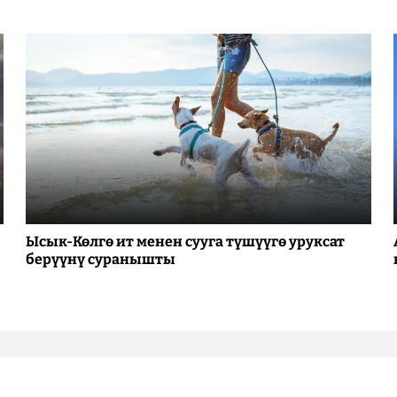
Ысык-Көлгө ит менен сууга түшүүгө уруксат
берүүнү суранышты