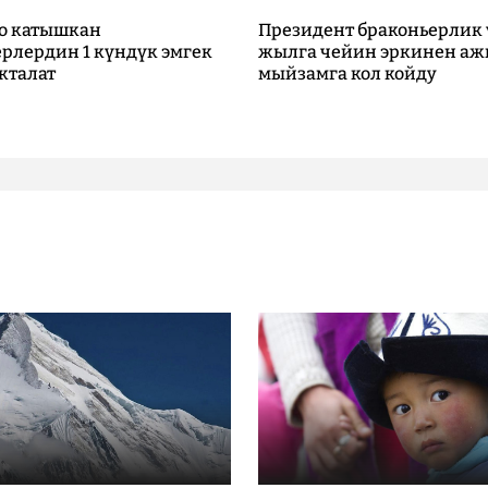
о катышкан
Президент браконьерлик 
рлердин 1 күндүк эмгек
жылга чейин эркинен аж
кталат
мыйзамга кол койду