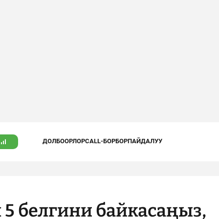
ДОЛБООРЛОР
CALL-БОРБОР
ПАЙДАЛУУ
 5 белгини байкасаңыз,