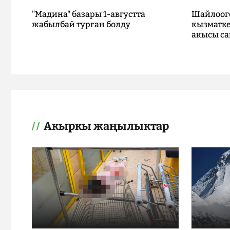
"Мадина" базары 1-августта
Шайлоог
жабылбай турган болду
кызматке
акысы са
Акыркы жаңылыктар