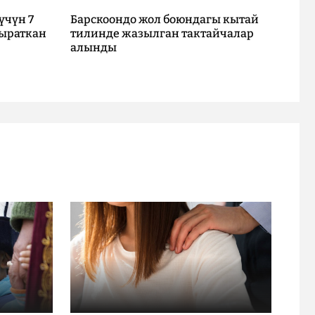
үчүн 7
Барскоондо жол боюндагы кытай
ыраткан
тилинде жазылган тактайчалар
алынды