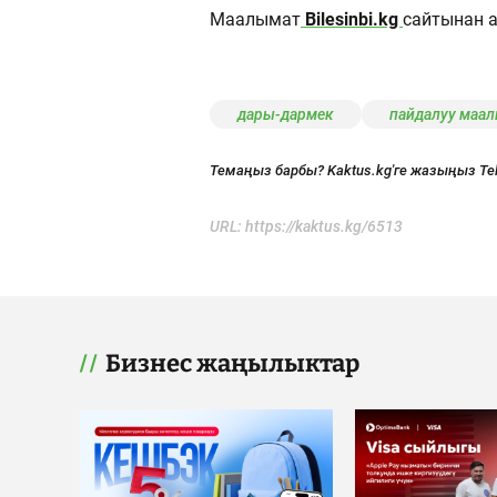
Маалымат
Bilesinbi.kg
сайтынан 
дары-дармек
пайдалуу маа
Темаңыз барбы? Kaktus.kg'ге жазыңыз Te
URL:
https://kaktus.kg/6513
Бизнес жаңылыктар