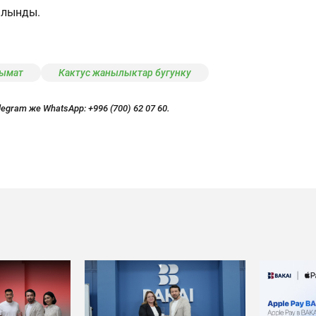
алынды.
лымат
Кактус жанылыктар бугунку
legram же WhatsApp:
+996 (700) 62 07 60.