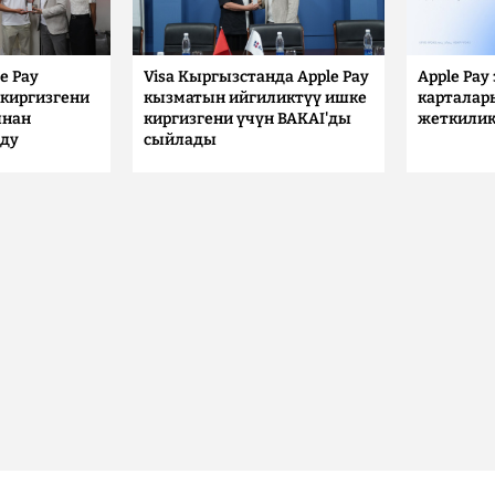
e Pay
Visa Кыргызстанда Apple Pay
Apple Pay
киргизгени
кызматын ийгиликтүү ишке
карталар
ынан
киргизгени үчүн BAKAI'ды
жеткилик
лду
сыйлады