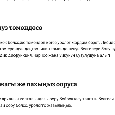
уз төмөндөсө
жок болсо,же төмөндөп кетсе уролог жардам берет. Либид
тостерондун деңгээлинин төмөндөшүнүн белгилери болуш
лдик дисфункция, чарчоо жана уйкунун бузулушуна алып
жагы же пахыңыз ооруса
 арканын капталындагы оору бөйрөктөгү таштын белгиси
ай оору болсо, урологго жазылыңыз.