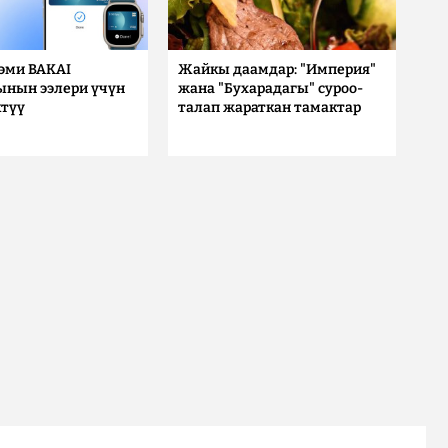
 эми BAKAI
Жайкы даамдар: "Империя"
ынын ээлери үчүн
жана "Бухарадагы" суроо-
түү
талап жараткан тамактар