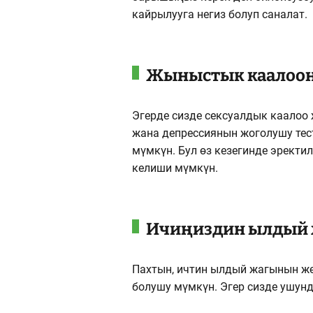
кайрылууга негиз болуп саналат.
Жыныстык каалооң
Эгерде сизде сексуалдык каалоо 
жана депрессиянын жоголушу тес
мүмкүн. Бул өз кезегинде эректи
келиши мүмкүн.
Ичиңиздин ылдый 
Пахтын, ичтин ылдый жагынын же
болушу мүмкүн. Эгер сизде ушунд