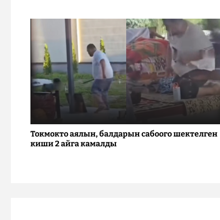
Токмокто аялын, балдарын сабоого шектелген
киши 2 айга камалды