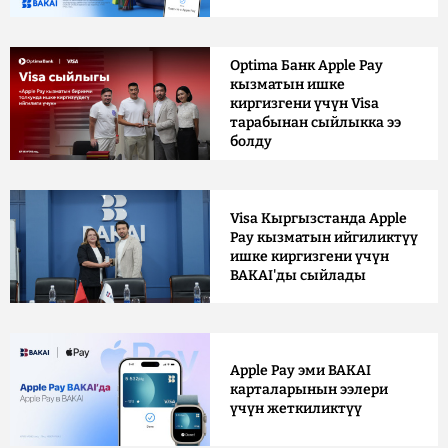
Optima Банк Apple Pay
кызматын ишке
киргизгени үчүн Visa
тарабынан сыйлыкка ээ
болду
Visa Кыргызстанда Apple
Pay кызматын ийгиликтүү
ишке киргизгени үчүн
BAKAI'ды сыйлады
Apple Pay эми BAKAI
карталарынын ээлери
үчүн жеткиликтүү