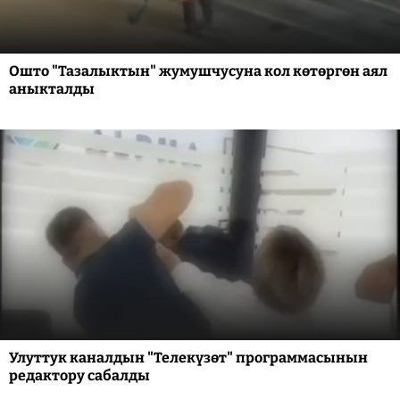
Ошто "Тазалыктын" жумушчусуна кол көтөргөн аял
аныкталды
Улуттук каналдын "Телекүзөт" программасынын
редактору сабалды