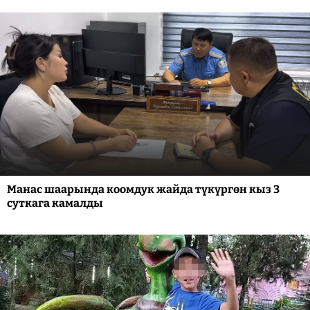
Манас шаарында коомдук жайда түкүргөн кыз 3
суткага камалды