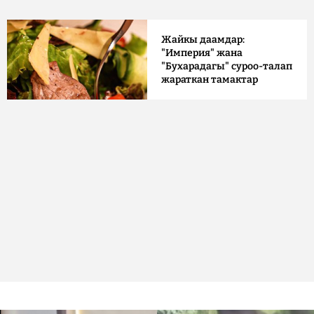
Жайкы даамдар:
"Империя" жана
"Бухарадагы" суроо-талап
жараткан тамактар