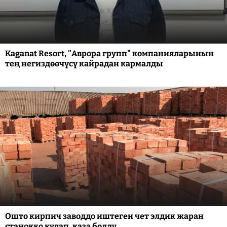
Kaganat Resort, "Аврора групп" компанияларынын
тең негиздөөчүсү кайрадан кармалды
Ошто кирпич заводдо иштеген чет элдик жаран
станокко кулап, каза болду