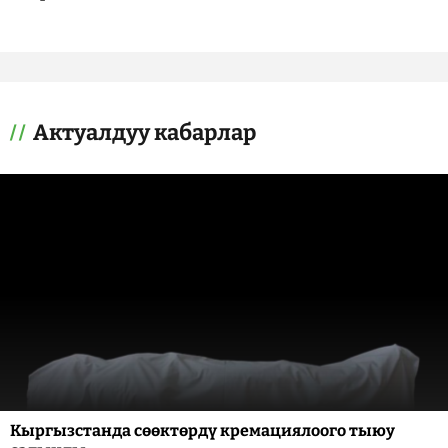
Актуалдуу кабарлар
Кыргызстанда сөөктөрдү кремациялоого тыюу