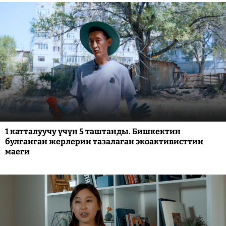
1 катталуучу үчүн 5 таштанды. Бишкектин
булганган жерлерин тазалаган экоактивисттин
маеги