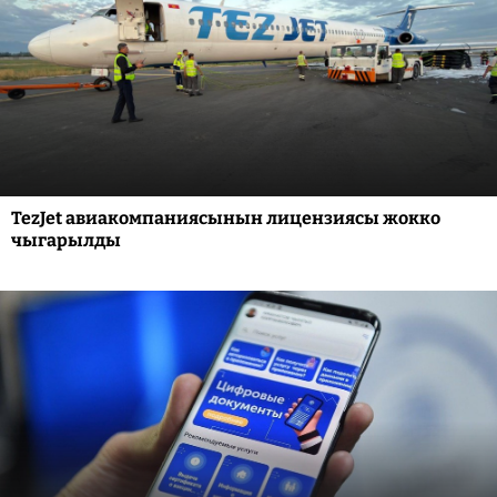
TezJet авиакомпаниясынын лицензиясы жокко
чыгарылды