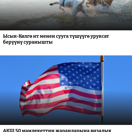
Ысык-Көлгө ит менен сууга түшүүгө уруксат
берүүнү суранышты
АКШ 50 мамлекеттин жарандарына визалык