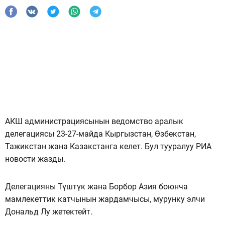
АКШ администрациясынын ведомство аралык
делегациясы 23-27-майда Кыргызстан, Өзбекстан,
Тажикстан жана Казакстанга келет. Бул тууралуу РИА
новости жазды.
Делегацияны Түштүк жана Борбор Азия боюнча
мамлекеттик катчынын жардамчысы, мурунку элчи
Дональд Лу жетектейт.