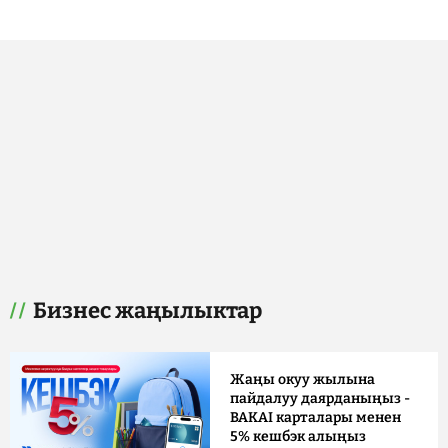
Бизнес жаңылыктар
Жаңы окуу жылына
пайдалуу даярданыңыз -
BAKAI карталары менен
5% кешбэк алыңыз