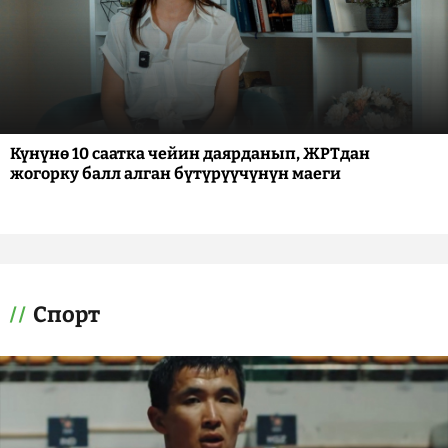
Күнүнө 10 саатка чейин даярданып, ЖРТдан
жогорку балл алган бүтүрүүчүнүн маеги
Спорт