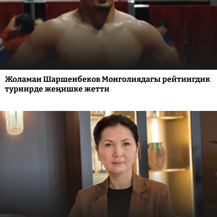
Жоламан Шаршенбеков Монголиядагы рейтингдик
турнирде жеңишке жетти