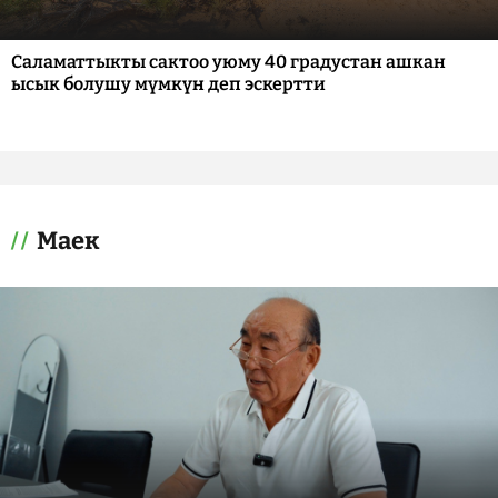
Саламаттыкты сактоо уюму 40 градустан ашкан
ысык болушу мүмкүн деп эскертти
Маек