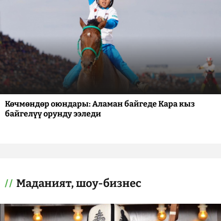
Көчмөндөр оюндары: Аламан байгеде Кара кыз
байгелүү орунду ээледи
Маданият, шоу-бизнес