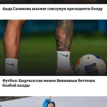
Аида Салянова шахмат союзунун президенти болду
Футбол: Кыргызстан менен Кениянын беттеши
болбой калды