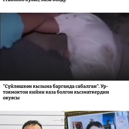
"Сүйлөшкөн кызына барганда сабалган". Ур-
токмоктон кийин каза болгон кызматкердин
окуясы