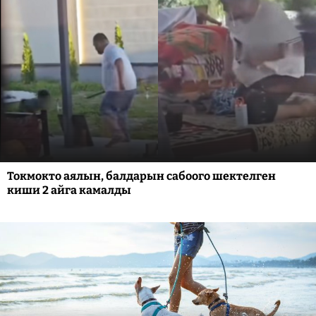
Токмокто аялын, балдарын сабоого шектелген
киши 2 айга камалды