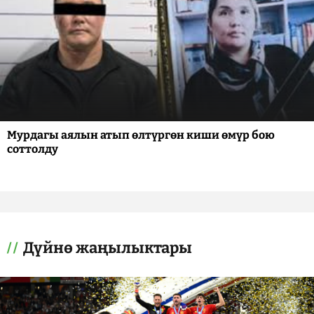
Мурдагы аялын атып өлтүргөн киши өмүр бою
соттолду
Дүйнө жаңылыктары