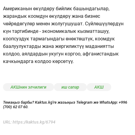
Американын өкүлдөру бийлик башындагылар,
жарандык коомдун өкүлдөрү жана бизнес
чөйрөдөгүлөр менен жолугушушат. Сүйлөшүүлөрдүн
күн тартибинде - экономикалык кызматташуу,
коопсуздук тармагындагы өнөктөштүк, коомдук
баалуулуктарды жана жергиликтүү маданиятты
колдоо, аялдардын укугун коргоо, афганистандык
качкындарга колдоо көрсөтүү.
АКШнин элчилиги
иш сапар
АКШ
Темаңыз барбы? Kaktus.kg'ге жазыңыз Telegram же WhatsApp:
+996
(700) 62 07 60.
URL:
https://kaktus.kg/6794