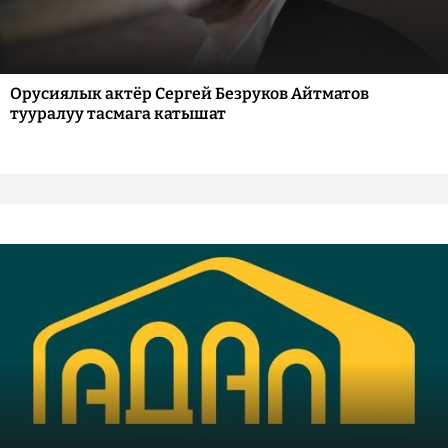
Орусиялык актёр Сергей Безруков Айтматов
тууралуу тасмага катышат