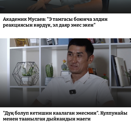
Академик Мусаев: "Э тамгасы боюнча элдин
реакциясын көрдүк, эл даяр эмес экен"
"Дүң болуп кетишин каалаган эмесмин". Кулпунайы
менен таанылган дыйкандын маеги