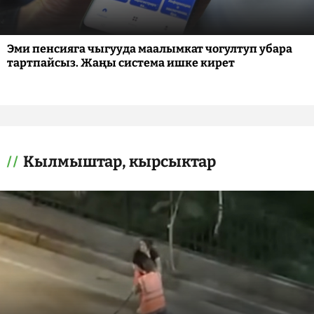
Эми пенсияга чыгууда маалымкат чогултуп убара
тартпайсыз. Жаңы система ишке кирет
Кылмыштар, кырсыктар