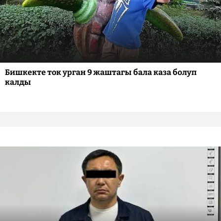
Бишкекте ток урган 9 жаштагы бала каза болуп
калды