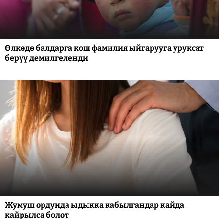
Өлкөдө балдарга кош фамилия ыйгарууга уруксат
берүү демилгеленди
Жумуш ордунда ыдыкка кабылгандар кайда
кайрылса болот