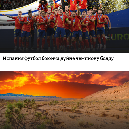
Испания футбол боюнча дүйнө чемпиону болду