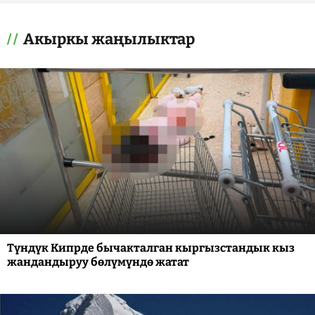
Акыркы жаңылыктар
Түндүк Кипрде бычакталган кыргызстандык кыз
жандандыруу бөлүмүндө жатат