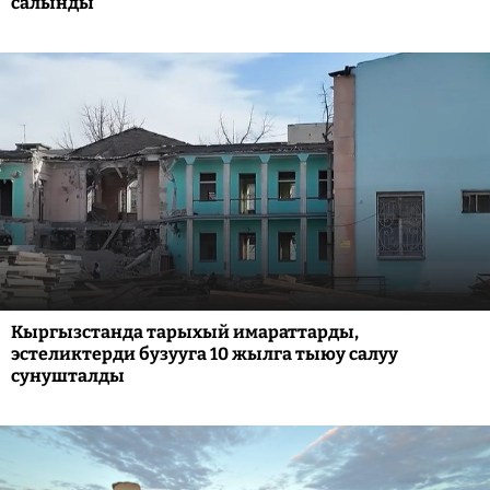
салынды
Кыргызстанда тарыхый имараттарды,
эстеликтерди бузууга 10 жылга тыюу салуу
сунушталды