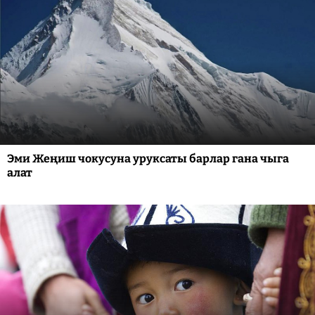
Эми Жеңиш чокусуна уруксаты барлар гана чыга
алат