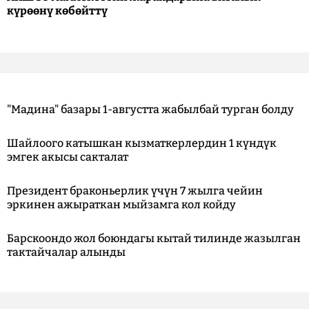
күрөөнү көбөйттү
"Мадина" базары 1-августта жабылбай турган болду
Шайлоого катышкан кызматкерлердин 1 күндүк
эмгек акысы сакталат
Президент браконьерлик үчүн 7 жылга чейин
эркинен ажыраткан мыйзамга кол койду
Барскоондо жол боюндагы кытай тилинде жазылган
тактайчалар алынды