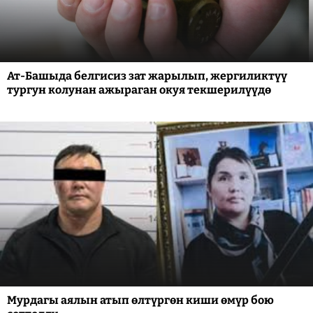
Ат-Башыда белгисиз зат жарылып, жергиликтүү
тургун колунан ажыраган окуя текшерилүүдө
Мурдагы аялын атып өлтүргөн киши өмүр бою