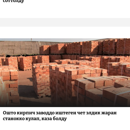
соттолду
Ошто кирпич заводдо иштеген чет элдик жаран
станокко кулап, каза болду