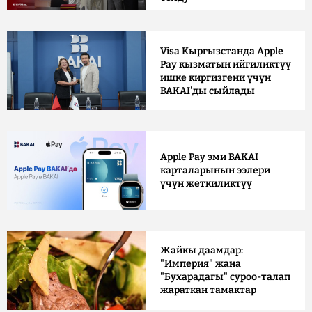
Visa Кыргызстанда Apple
Pay кызматын ийгиликтүү
ишке киргизгени үчүн
BAKAI'ды сыйлады
Apple Pay эми BAKAI
карталарынын ээлери
үчүн жеткиликтүү
Жайкы даамдар:
"Империя" жана
"Бухарадагы" суроо-талап
жараткан тамактар