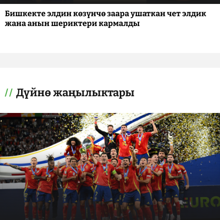
Бишкекте элдин көзүнчө заара ушаткан чет элдик
жана анын шериктери кармалды
Дүйнө жаңылыктары