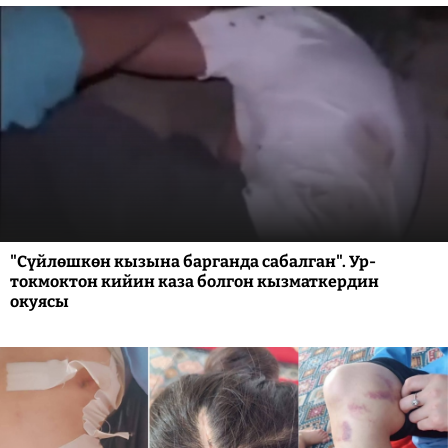
"Сүйлөшкөн кызына барганда сабалган". Ур-
токмоктон кийин каза болгон кызматкердин
окуясы