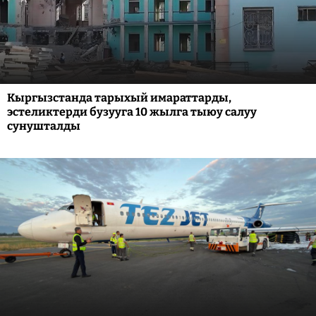
Кыргызстанда тарыхый имараттарды,
эстеликтерди бузууга 10 жылга тыюу салуу
сунушталды