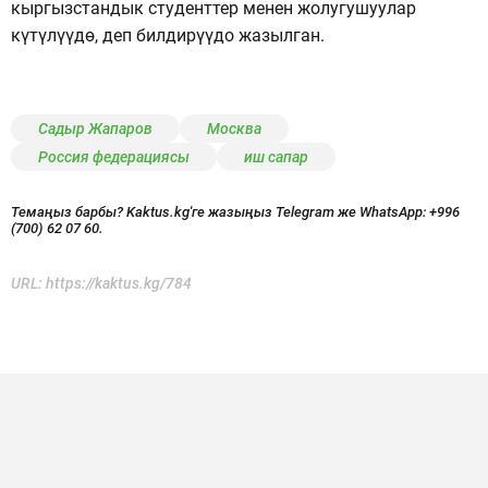
кыргызстандык студенттер менен жолугушуулар
күтүлүүдө, деп билдирүүдо жазылган.
Садыр Жапаров
Москва
Россия федерациясы
иш сапар
Темаңыз барбы? Kaktus.kg'ге жазыңыз Telegram же WhatsApp:
+996
(700) 62 07 60.
URL:
https://kaktus.kg/784