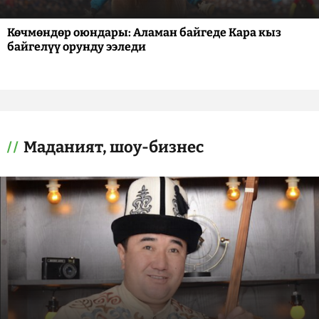
Көчмөндөр оюндары: Аламан байгеде Кара кыз
байгелүү орунду ээледи
Маданият, шоу-бизнес