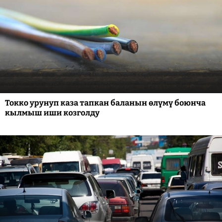
Токко урунуп каза тапкан баланын өлүмү боюнча
кылмыш иши козголду