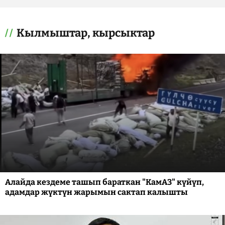
Кылмыштар, кырсыктар
Алайда кездеме ташып бараткан "КамАЗ" күйүп,
адамдар жүктүн жарымын сактап калышты