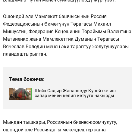
Ошондой эле Мамлекет башчысынын Россия
Федерациясынын Өкмөтүнүн Төрагасы Михаил
Мишустин, Федерация Кеңешинин Төрайымы Валентина
Матвиенко жана Мамлекеттик Думанын Төрагасы
Вячеслав Володин менен эки тараптуу жолугушуулары
пландаштырылган.
Тема боюнча:
Шейх Садыр Жапаровду Кувейтке иш
сапар менен келип кетүүгө чакырды
Мындан тышкары, Россиянын бизнес-коомчулугу,
ошондой эле Россиядагы мекендештер жана