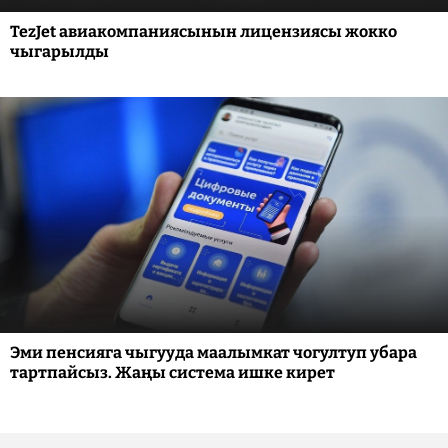
TezJet авиакомпаниясынын лицензиясы жокко
чыгарылды
Эми пенсияга чыгууда маалымкат чогултуп убара
тартпайсыз. Жаңы система ишке кирет