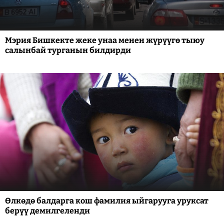
Мэрия Бишкекте жеке унаа менен жүрүүгө тыюу
салынбай турганын билдирди
Өлкөдө балдарга кош фамилия ыйгарууга уруксат
берүү демилгеленди