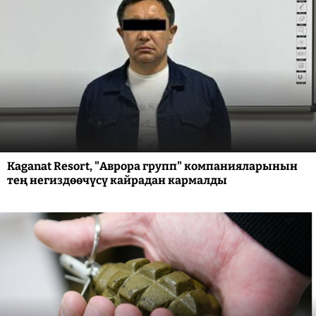
Kaganat Resort, "Аврора групп" компанияларынын
тең негиздөөчүсү кайрадан кармалды