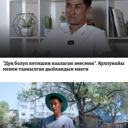
"Дүң болуп кетишин каалаган эмесмин". Кулпунайы
менен таанылган дыйкандын маеги