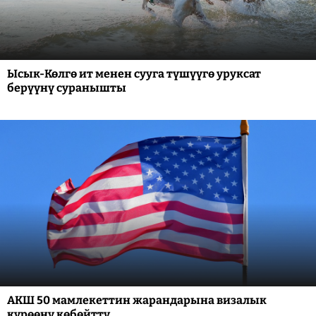
Ысык-Көлгө ит менен сууга түшүүгө уруксат
берүүнү суранышты
АКШ 50 мамлекеттин жарандарына визалык
күрөөнү көбөйттү