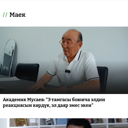
Маек
Академик Мусаев: "Э тамгасы боюнча элдин
реакциясын көрдүк, эл даяр эмес экен"