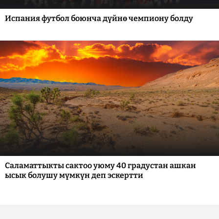
Испания футбол боюнча дүйнө чемпиону болду
Саламаттыкты сактоо уюму 40 градустан ашкан
ысык болушу мүмкүн деп эскертти