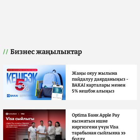
Бизнес жаңылыктар
Жаңы окуу жылына
пайдалуу даярданыңыз -
BAKAI карталары менен
5% кешбэк алыңыз
Optima Банк Apple Pay
кызматын ишке
киргизгени үчүн Visa
тарабынан сыйлыкка ээ
болду