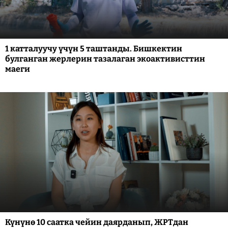
1 катталуучу үчүн 5 таштанды. Бишкектин
булганган жерлерин тазалаган экоактивисттин
маеги
Күнүнө 10 саатка чейин даярданып, ЖРТдан