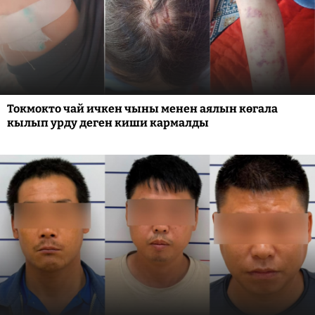
Токмокто чай ичкен чыны менен аялын көгала
кылып урду деген киши кармалды