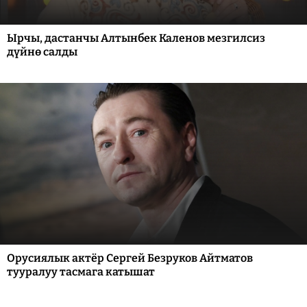
Ырчы, дастанчы Алтынбек Каленов мезгилсиз
дүйнө салды
Орусиялык актёр Сергей Безруков Айтматов
тууралуу тасмага катышат