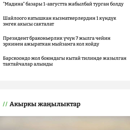
"Мадина" базары 1-августта жабылбай турган болду
Шайлоого катышкан кызматкерлердин 1 күндүк
эмгек акысы сакталат
Президент браконьерлик үчүн 7 жылга чейин
эркинен ажыраткан мыйзамга кол койду
Барскоондо жол боюндагы кытай тилинде жазылган
тактайчалар алынды
Акыркы жаңылыктар