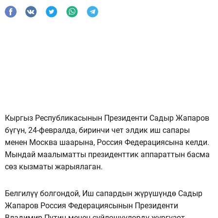
Кыргыз Республикасынын Президенти Садыр Жапаров
бүгүн, 24-февралда, биринчи чет элдик иш сапары
менен Москва шаарына, Россия Федерациясына келди.
Мындай маалыматты президенттик аппараттын басма
сөз кызматы жарыялаган.
Белгилүү болгондой, Иш сапардын жүрүшүндө Садыр
Жапаров Россия Федерациясынын Президенти
Владимир Путин менен сүйлөшүүлөрдү жүргүзөт.