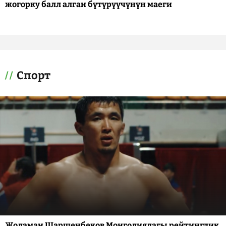
жогорку балл алган бүтүрүүчүнүн маеги
Спорт
Жоламан Шаршенбеков Монголиядагы рейтингдик