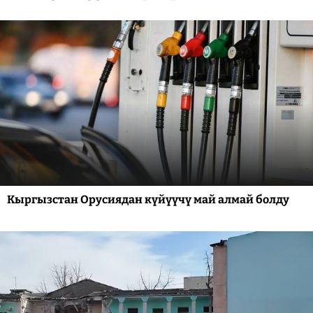
Кыргызстан Орусиядан күйүүчү май алмай болду