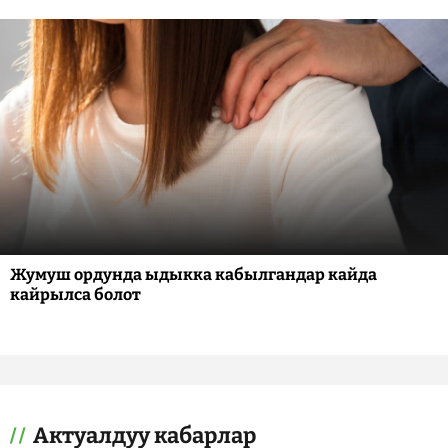
Жумуш ордунда ыдыкка кабылгандар кайда
кайрылса болот
Актуалдуу кабарлар