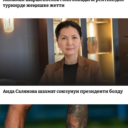
турнирде жеңишке жетти
Аида Салянова шахмат союзунун президенти болду