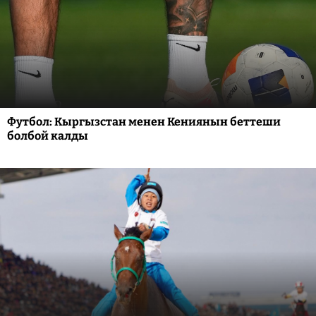
Футбол: Кыргызстан менен Кениянын беттеши
болбой калды