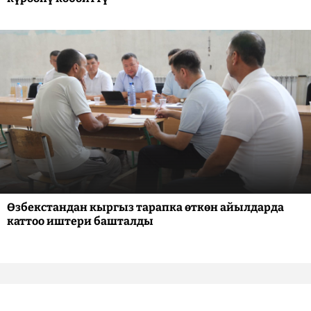
Өзбекстандан кыргыз тарапка өткөн айылдарда
каттоо иштери башталды