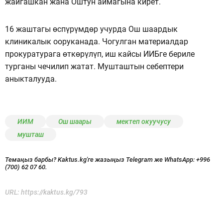
жайгашкан жана Оштун аймагына кирет.
16 жаштагы өспүрүмдөр учурда Ош шаардык
клиникалык ооруканада. Чогулган материалдар
прокуратурага өткөрүлүп, иш кайсы ИИБге бериле
турганы чечилип жатат. Мушташтын себептери
аныкталууда.
ИИМ
Ош шаары
мектеп окуучусу
мушташ
Темаңыз барбы? Kaktus.kg'ге жазыңыз Telegram же WhatsApp:
+996
(700) 62 07 60.
URL:
https://kaktus.kg/793