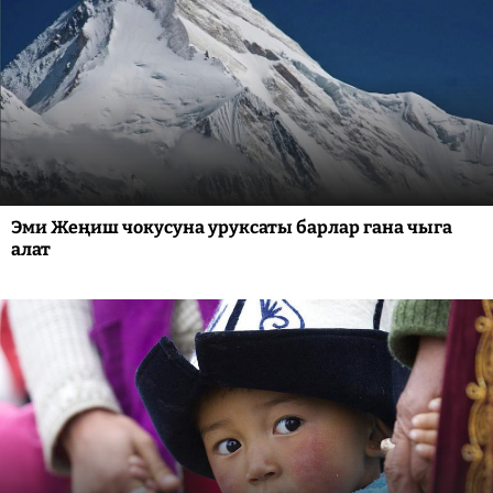
Эми Жеңиш чокусуна уруксаты барлар гана чыга
алат