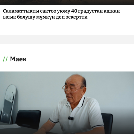
Саламаттыкты сактоо уюму 40 градустан ашкан
ысык болушу мүмкүн деп эскертти
Маек