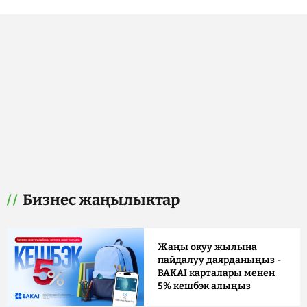
Бизнес жаңылыктар
Жаңы окуу жылына
пайдалуу даярданыңыз -
BAKAI карталары менен
5% кешбэк алыңыз