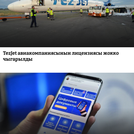
TezJet авиакомпаниясынын лицензиясы жокко
чыгарылды