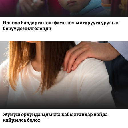
Өлкөдө балдарга кош фамилия ыйгарууга уруксат
берүү демилгеленди
Жумуш ордунда ыдыкка кабылгандар кайда
кайрылса болот