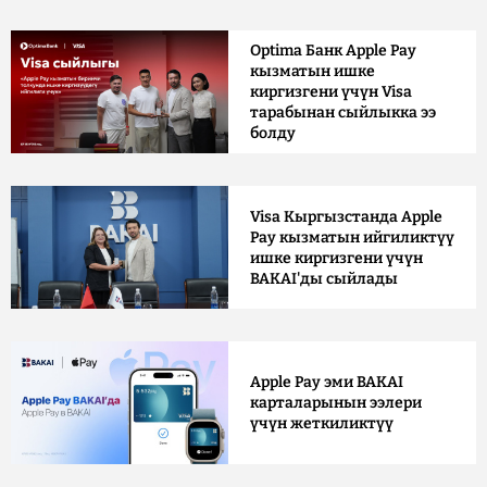
Optima Банк Apple Pay
кызматын ишке
киргизгени үчүн Visa
тарабынан сыйлыкка ээ
болду
Visa Кыргызстанда Apple
Pay кызматын ийгиликтүү
ишке киргизгени үчүн
BAKAI'ды сыйлады
Apple Pay эми BAKAI
карталарынын ээлери
үчүн жеткиликтүү