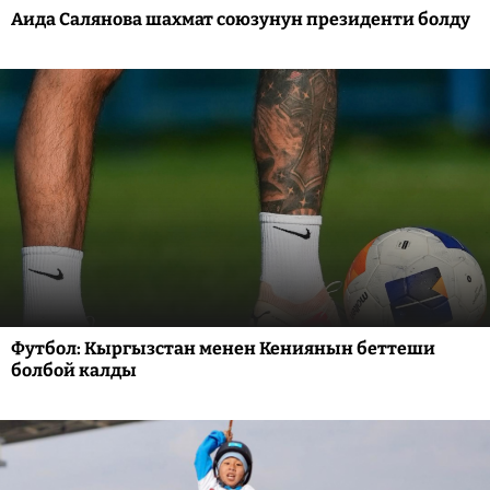
Аида Салянова шахмат союзунун президенти болду
Футбол: Кыргызстан менен Кениянын беттеши
болбой калды