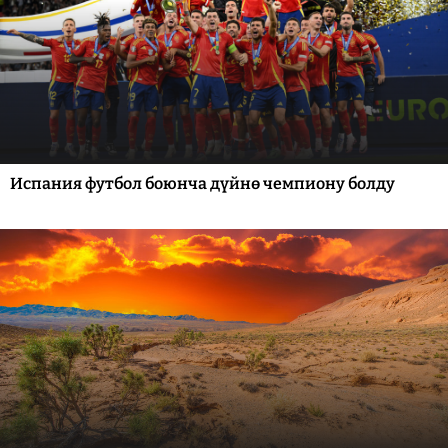
Испания футбол боюнча дүйнө чемпиону болду