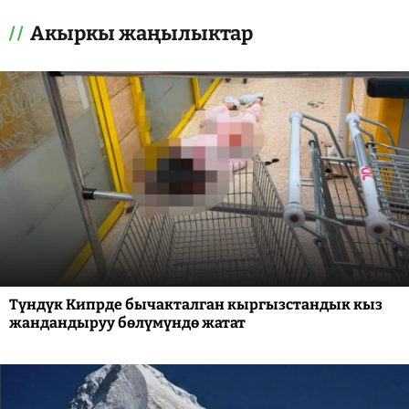
Акыркы жаңылыктар
Түндүк Кипрде бычакталган кыргызстандык кыз
жандандыруу бөлүмүндө жатат