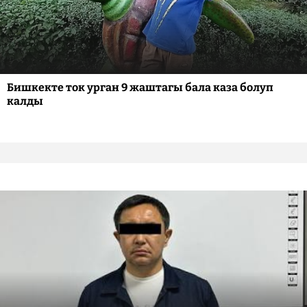
Бишкекте ток урган 9 жаштагы бала каза болуп
калды