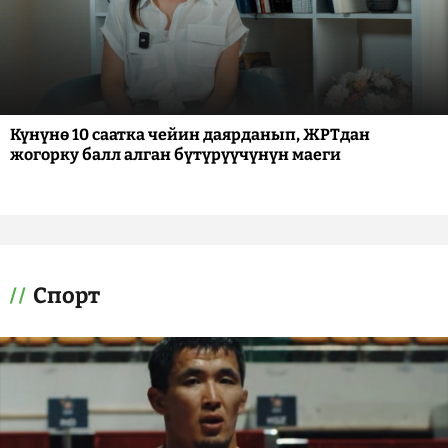
Күнүнө 10 саатка чейин даярданып, ЖРТдан
жогорку балл алган бүтүрүүчүнүн маеги
Спорт