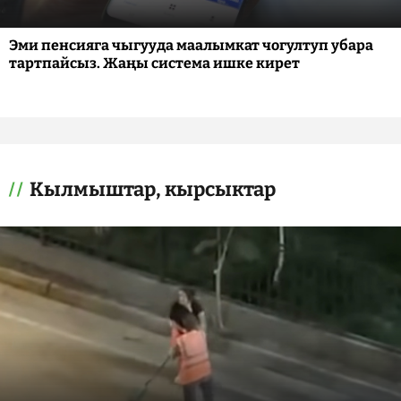
Эми пенсияга чыгууда маалымкат чогултуп убара
тартпайсыз. Жаңы система ишке кирет
Кылмыштар, кырсыктар