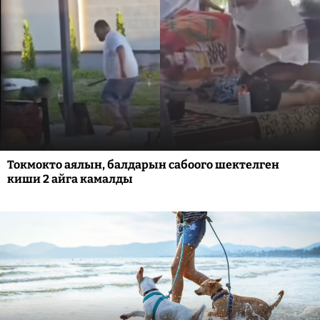
Токмокто аялын, балдарын сабоого шектелген
киши 2 айга камалды