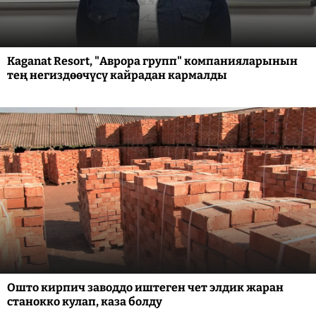
Kaganat Resort, "Аврора групп" компанияларынын
тең негиздөөчүсү кайрадан кармалды
Ошто кирпич заводдо иштеген чет элдик жаран
станокко кулап, каза болду