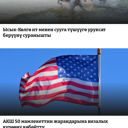
Ысык-Көлгө ит менен сууга түшүүгө уруксат
берүүнү суранышты
АКШ 50 мамлекеттин жарандарына визалык
күрөөнү көбөйттү