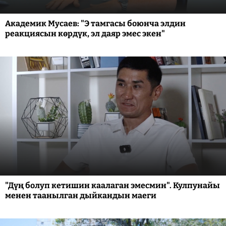
Академик Мусаев: "Э тамгасы боюнча элдин
реакциясын көрдүк, эл даяр эмес экен"
"Дүң болуп кетишин каалаган эмесмин". Кулпунайы
менен таанылган дыйкандын маеги