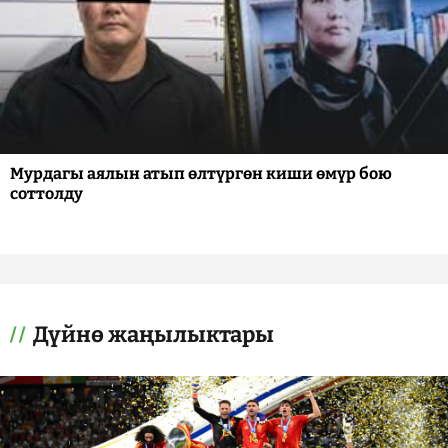
Мурдагы аялын атып өлтүргөн киши өмүр бою
соттолду
Дүйнө жаңылыктары