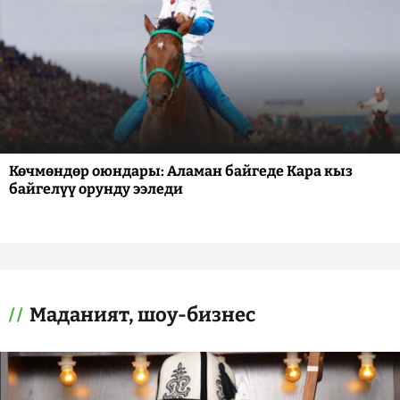
Көчмөндөр оюндары: Аламан байгеде Кара кыз
байгелүү орунду ээледи
Маданият, шоу-бизнес