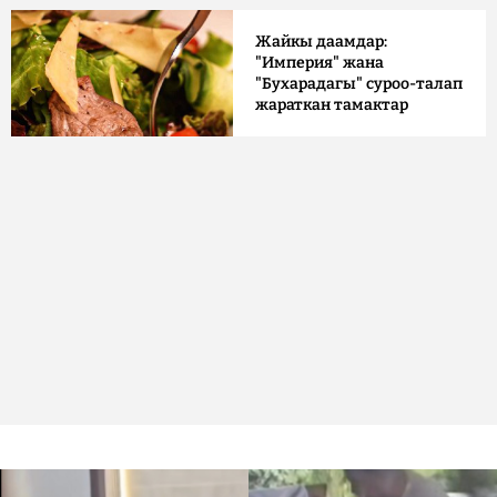
Жайкы даамдар:
"Империя" жана
"Бухарадагы" суроо-талап
жараткан тамактар