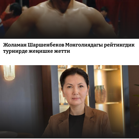
Жоламан Шаршенбеков Монголиядагы рейтингдик
турнирде жеңишке жетти