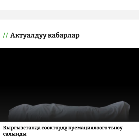
Актуалдуу кабарлар
Кыргызстанда сөөктөрдү кремациялоого тыюу
салынды