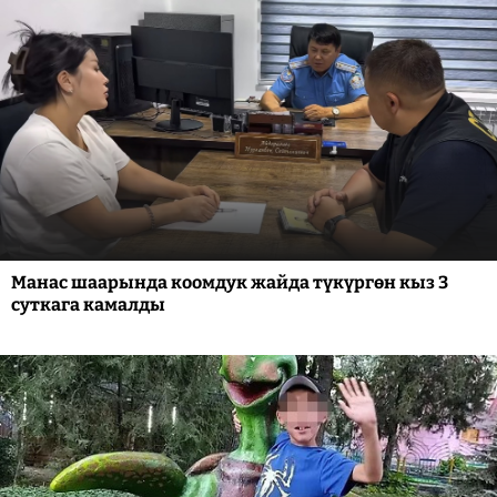
Манас шаарында коомдук жайда түкүргөн кыз 3
суткага камалды