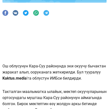
Ош облусунун Кара-Суу районунда эки окуучу бычактан
жаракат алып, ооруканага жеткирилди. Бул тууралуу
Kaktus.media
'га облустун ИИБси билдирди.
Такталган маалыматка ылайык, мектеп окуучуларынын
ортосундагы мушташ Кара-Суу районунун аймагында
болгон. Бирок мектептин өзү жолдун аркы бетинде