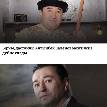
Ырчы, дастанчы Алтынбек Каленов мезгилсиз
дүйнө салды