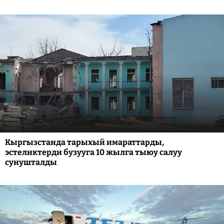
Кыргызстанда тарыхый имараттарды,
эстеликтерди бузууга 10 жылга тыюу салуу
сунушталды