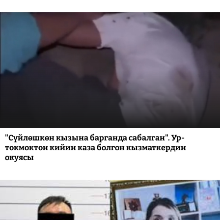
"Сүйлөшкөн кызына барганда сабалган". Ур-
токмоктон кийин каза болгон кызматкердин
окуясы