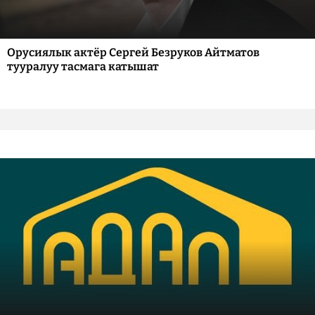
Орусиялык актёр Сергей Безруков Айтматов
тууралуу тасмага катышат