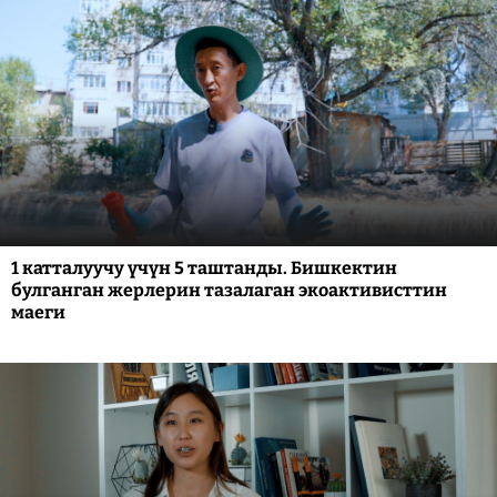
1 катталуучу үчүн 5 таштанды. Бишкектин
булганган жерлерин тазалаган экоактивисттин
маеги