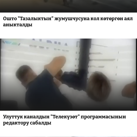
Ошто "Тазалыктын" жумушчусуна кол көтөргөн аял
аныкталды
Улуттук каналдын "Телекүзөт" программасынын
редактору сабалды