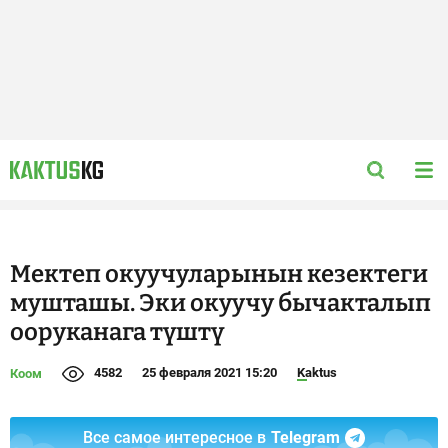
Мектеп окуучуларынын кезектеги
мушташы. Эки окуучу бычакталып
ооруканага түштү
4582
25 февраля 2021 15:20
Kaktus
Коом
Все самое интересное в
Telegram