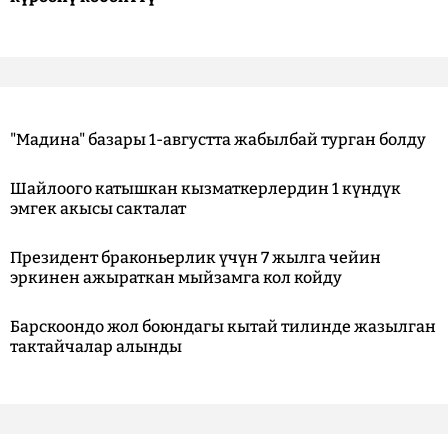
"Мадина" базары 1-августта жабылбай турган болду
Шайлоого катышкан кызматкерлердин 1 күндүк
эмгек акысы сакталат
Президент браконьерлик үчүн 7 жылга чейин
эркинен ажыраткан мыйзамга кол койду
Барскоондо жол боюндагы кытай тилинде жазылган
тактайчалар алынды