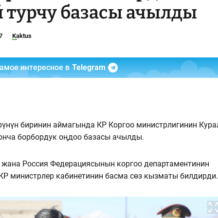
й турчу базасы ачылды
7
Kaktus
самое интересное в
Telegram
өрүнүн биринин аймагында КР Коргоо министрлигинин Кура
юнча борбордук оңдоо базасы ачылды.
 жана Россия Федерациясынын коргоо департаментинин
 КР министрлер кабинетинин басма сөз кызматы билдирди.