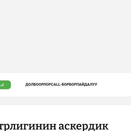
ДОЛБООРЛОР
CALL-БОРБОР
ПАЙДАЛУУ
трлигинин аскердик