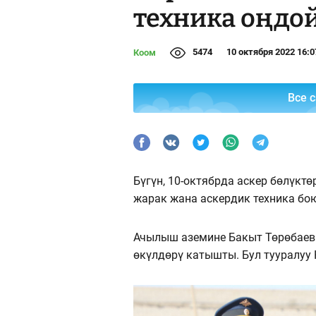
техника оңдо
5474
10 октября 2022 16:0
Коом
Все 
Бүгүн, 10-октябрда аскер бөлүкт
жарак жана аскердик техника бо
Ачылыш аземине Бакыт Төрөбаев
өкүлдөрү катышты. Бул тууралуу