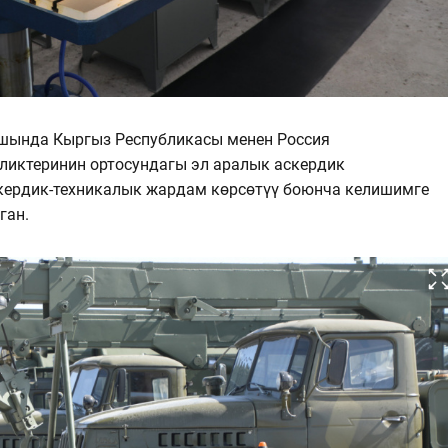
ашында Кыргыз Республикасы менен Россия
иктеринин ортосундагы эл аралык аскердик
ердик-техникалык жардам көрсөтүү боюнча келишимге
ган.