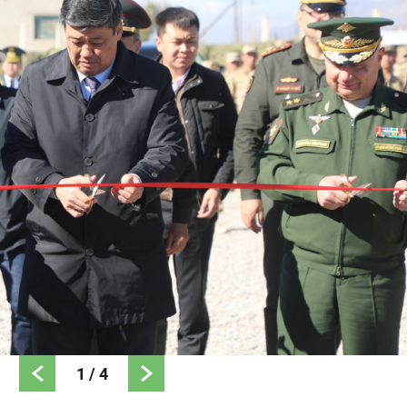
1
/
4