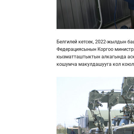
Белгилей кетсек, 2022-жылдын б
Федерациясынын Коргоо министрл
кызматташтыктын алкагында аск
кошумча макулдашууга кол коюл