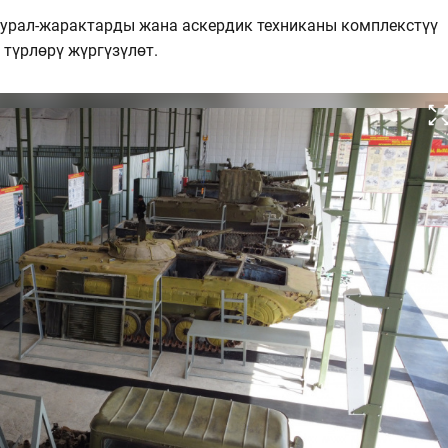
урал-жарактарды жана аскердик техниканы комплекстүү
түрлөрү жүргүзүлөт.