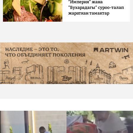
"Империя" жана
"Бухарадагы" суроо-талап
жараткан тамактар