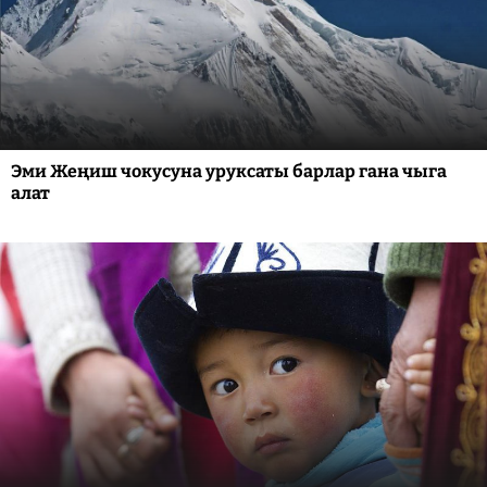
Эми Жеңиш чокусуна уруксаты барлар гана чыга
алат