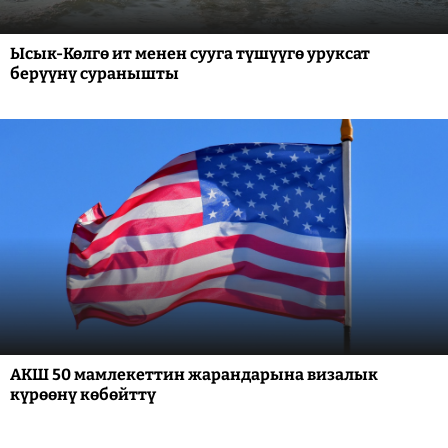
Ысык-Көлгө ит менен сууга түшүүгө уруксат
берүүнү суранышты
АКШ 50 мамлекеттин жарандарына визалык
күрөөнү көбөйттү