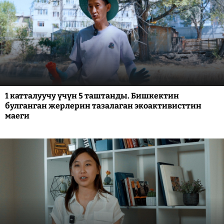
1 катталуучу үчүн 5 таштанды. Бишкектин
булганган жерлерин тазалаган экоактивисттин
маеги