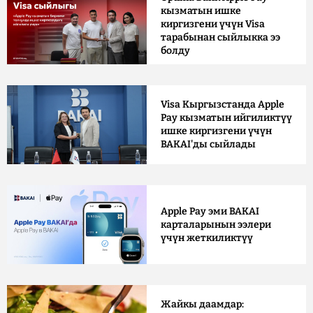
кызматын ишке
киргизгени үчүн Visa
тарабынан сыйлыкка ээ
болду
Visa Кыргызстанда Apple
Pay кызматын ийгиликтүү
ишке киргизгени үчүн
BAKAI'ды сыйлады
Apple Pay эми BAKAI
карталарынын ээлери
үчүн жеткиликтүү
Жайкы даамдар: