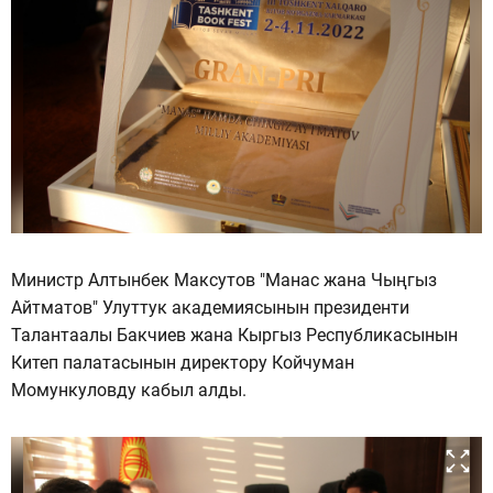
Министр Алтынбек Максутов "Манас жана Чыңгыз
Айтматов" Улуттук академиясынын президенти
Талантаалы Бакчиев жана Кыргыз Республикасынын
Китеп палатасынын директору Койчуман
Момункуловду кабыл алды.