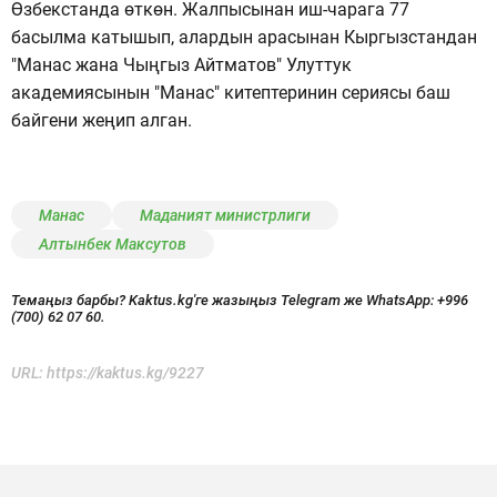
Өзбекстанда өткөн. Жалпысынан иш-чарага 77
басылма катышып, алардын арасынан Кыргызстандан
"Манас жана Чыңгыз Айтматов" Улуттук
академиясынын "Манас" китептеринин сериясы баш
байгени жеңип алган.
Манас
Маданият министрлиги
Алтынбек Максутов
Темаңыз барбы? Kaktus.kg'ге жазыңыз Telegram же WhatsApp:
+996
(700) 62 07 60.
URL:
https://kaktus.kg/9227