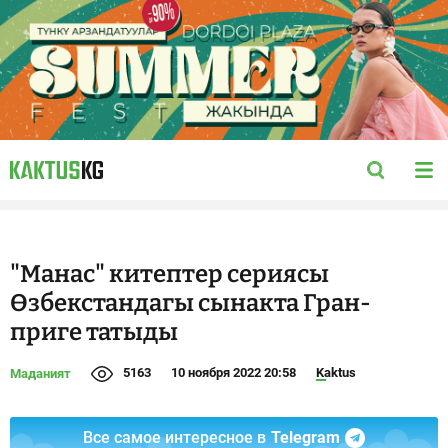
"Манас" китептер сериясы
Өзбекстандагы сынакта Гран-
приге татыды
5163
10 ноября 2022 20:58
Kaktus
Маданият
Все самое интересное в
Telegram