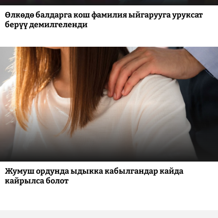
Өлкөдө балдарга кош фамилия ыйгарууга уруксат
берүү демилгеленди
Жумуш ордунда ыдыкка кабылгандар кайда
кайрылса болот