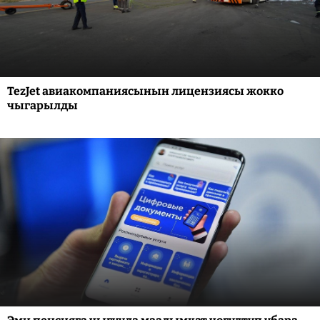
TezJet авиакомпаниясынын лицензиясы жокко
чыгарылды