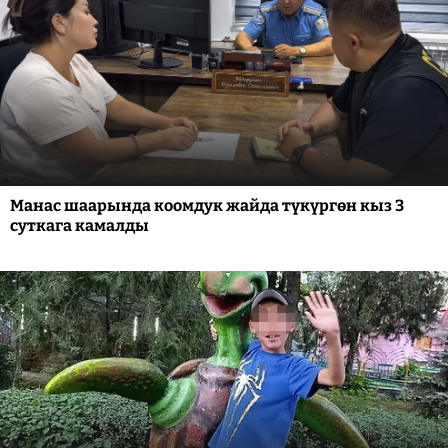
Манас шаарында коомдук жайда түкүргөн кыз 3
суткага камалды