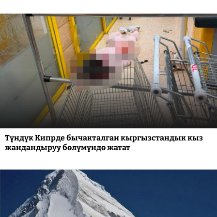
Түндүк Кипрде бычакталган кыргызстандык кыз
жандандыруу бөлүмүндө жатат