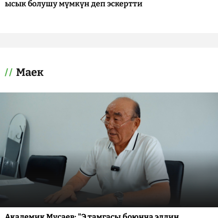
ысык болушу мүмкүн деп эскертти
Маек
Академик Мусаев: "Э тамгасы боюнча элдин