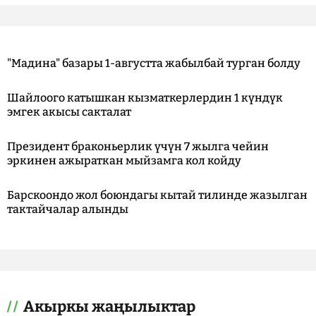
"Мадина" базары 1-августта жабылбай турган болду
Шайлоого катышкан кызматкерлердин 1 күндүк
эмгек акысы сакталат
Президент браконьерлик үчүн 7 жылга чейин
эркинен ажыраткан мыйзамга кол койду
Барскоондо жол боюндагы кытай тилинде жазылган
тактайчалар алынды
Акыркы жаңылыктар