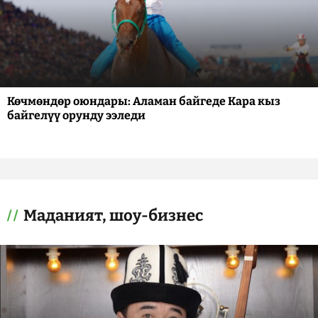
Көчмөндөр оюндары: Аламан байгеде Кара кыз
байгелүү орунду ээледи
Маданият, шоу-бизнес