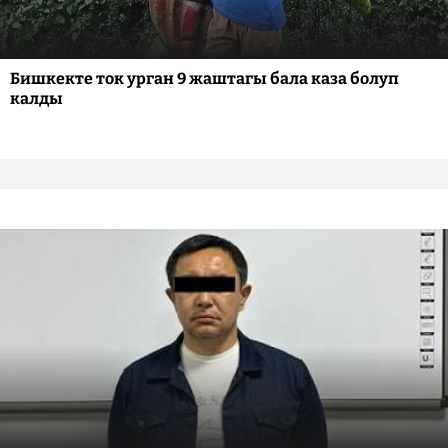
Бишкекте ток урган 9 жаштагы бала каза болуп
калды