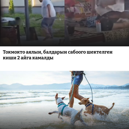
Токмокто аялын, балдарын сабоого шектелген
киши 2 айга камалды