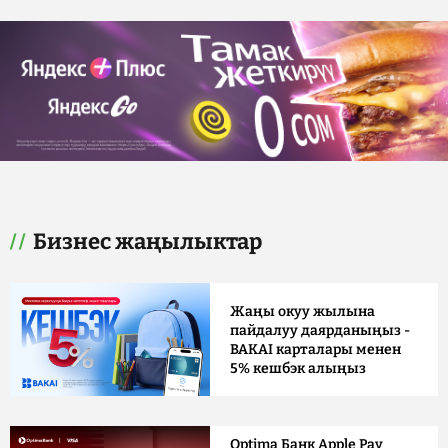
Бизнес жаңылыктар
Жаңы окуу жылына
пайдалуу даярданыңыз -
BAKAI карталары менен
5% кешбэк алыңыз
Optima Банк Apple Pay