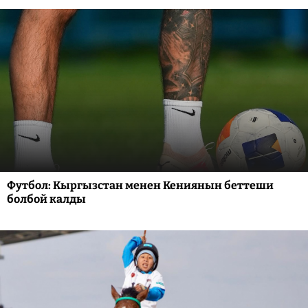
Футбол: Кыргызстан менен Кениянын беттеши
болбой калды