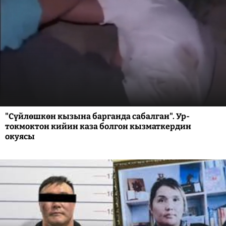
"Сүйлөшкөн кызына барганда сабалган". Ур-
токмоктон кийин каза болгон кызматкердин
окуясы