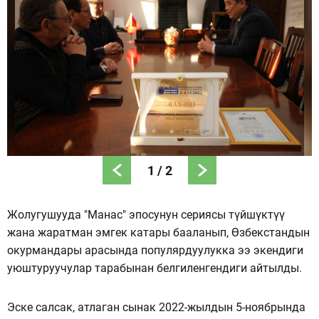
1
/
2
Жолугушууда "Манас" эпосунун сериясы түйшүктүү
жана жаратман эмгек катары бааланып, Өзбекстандын
окурмандары арасында популярдуулукка ээ экендиги
уюштуруучулар тарабынан белгиленгендиги айтылды.
Эске салсак, атлаган сынак 2022-жылдын 5-ноябрында