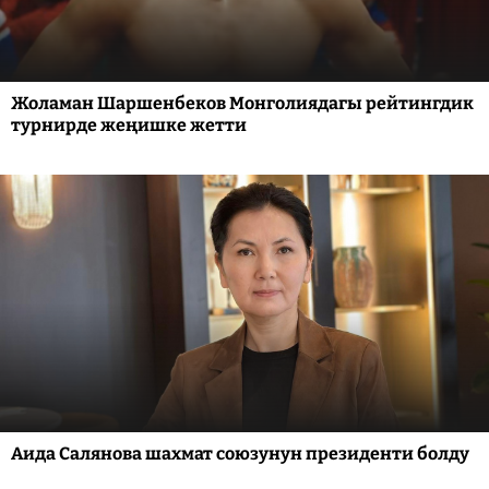
Жоламан Шаршенбеков Монголиядагы рейтингдик
турнирде жеңишке жетти
Аида Салянова шахмат союзунун президенти болду