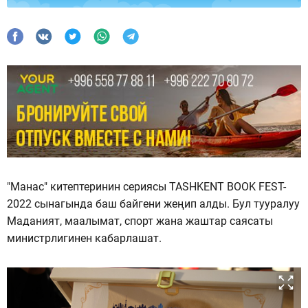
"Манас" китептеринин сериясы TASHKENT BOOK FEST-
2022 сынагында баш байгени жеңип алды. Бул тууралуу
Маданият, маалымат, спорт жана жаштар саясаты
министрлигинен кабарлашат.