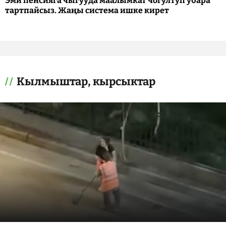
Эми пенсияга чыгууда маалымкат чогултуп убара
тартпайсыз. Жаңы система ишке кирет
Кылмыштар, кырсыктар