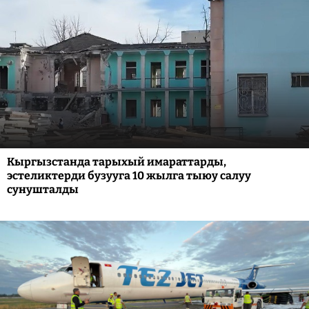
Кыргызстанда тарыхый имараттарды,
эстеликтерди бузууга 10 жылга тыюу салуу
сунушталды