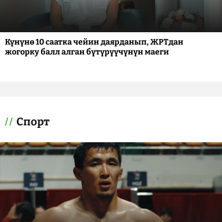
Күнүнө 10 саатка чейин даярданып, ЖРТдан
жогорку балл алган бүтүрүүчүнүн маеги
Спорт