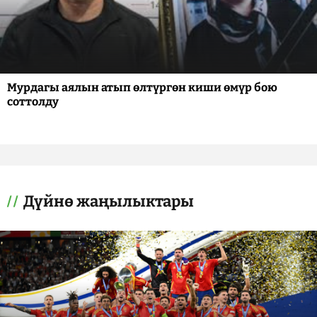
Мурдагы аялын атып өлтүргөн киши өмүр бою
соттолду
Дүйнө жаңылыктары