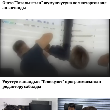
Ошто "Тазалыктын" жумушчусуна кол көтөргөн аял
аныкталды
Улуттук каналдын "Телекүзөт" программасынын
редактору сабалды