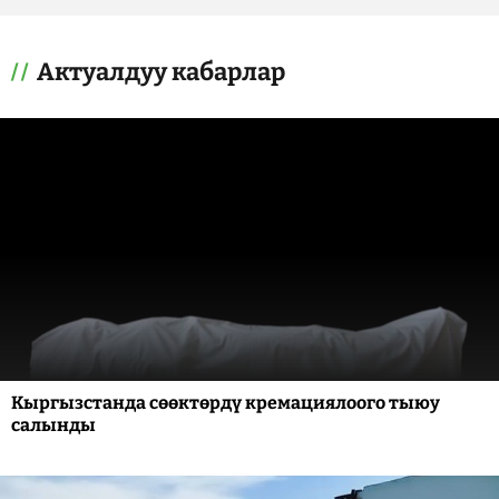
Актуалдуу кабарлар
Кыргызстанда сөөктөрдү кремациялоого тыюу
салынды