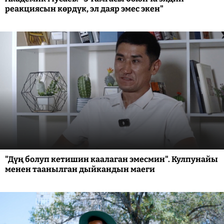
реакциясын көрдүк, эл даяр эмес экен"
"Дүң болуп кетишин каалаган эмесмин". Кулпунайы
менен таанылган дыйкандын маеги