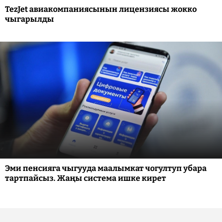
TezJet авиакомпаниясынын лицензиясы жокко
чыгарылды
Эми пенсияга чыгууда маалымкат чогултуп убара
тартпайсыз. Жаңы система ишке кирет