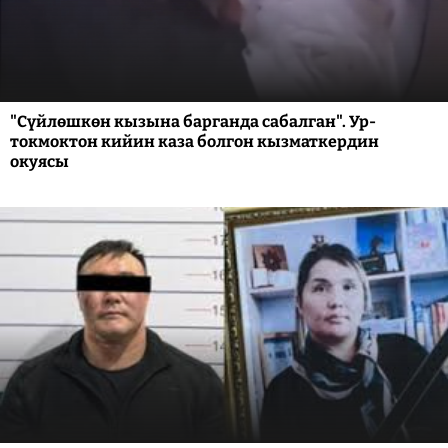
"Сүйлөшкөн кызына барганда сабалган". Ур-
токмоктон кийин каза болгон кызматкердин
окуясы