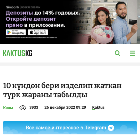
10 күндөн бери изделип жаткан
түрк жараны табылды
3933
26 декабря 2022 09:29
Kaktus
Коом
Все самое интересное в
Telegram