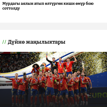
Мурдагы аялын атып өлтүргөн киши өмүр бою
соттолду
Дүйнө жаңылыктары