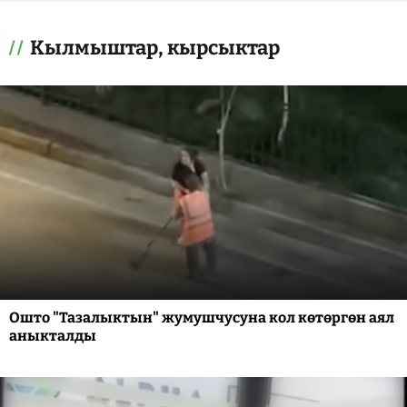
Кылмыштар, кырсыктар
Ошто "Тазалыктын" жумушчусуна кол көтөргөн аял
аныкталды