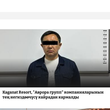
Kaganat Resort, "Аврора групп" компанияларынын
тең негиздөөчүсү кайрадан кармалды