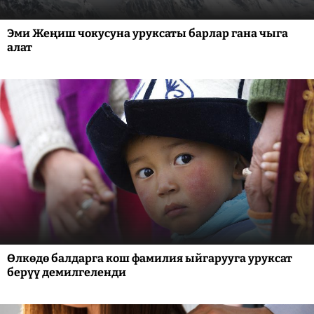
Эми Жеңиш чокусуна уруксаты барлар гана чыга
алат
Өлкөдө балдарга кош фамилия ыйгарууга уруксат
берүү демилгеленди