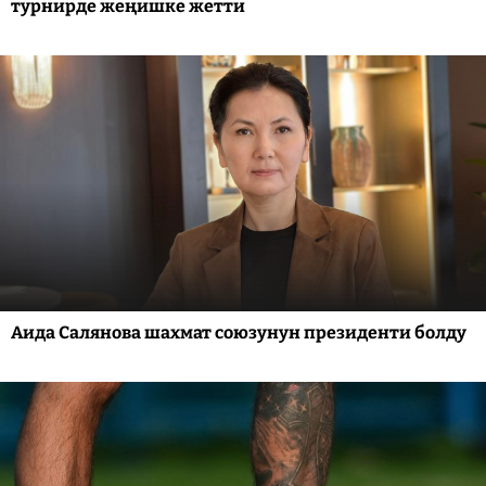
турнирде жеңишке жетти
Аида Салянова шахмат союзунун президенти болду