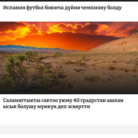
Испания футбол боюнча дүйнө чемпиону болду
Саламаттыкты сактоо уюму 40 градустан ашкан
ысык болушу мүмкүн деп эскертти