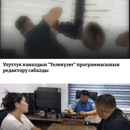
Улуттук каналдын "Телекүзөт" программасынын
редактору сабалды