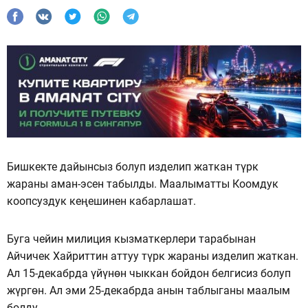
Бишкекте дайынсыз болуп изделип жаткан түрк
жараны аман-эсен табылды. Маалыматты Коомдук
коопсуздук кеңешинен кабарлашат.
Буга чейин милиция кызматкерлери тарабынан
Айчичек Хайриттин аттуу түрк жараны изделип жаткан.
Ал 15-декабрда үйүнөн чыккан бойдон белгисиз болуп
жүргөн. Ал эми 25-декабрда анын таблыганы маалым
болду.