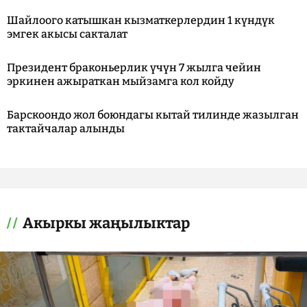
Шайлоого катышкан кызматкерлердин 1 күндүк
эмгек акысы сакталат
Президент браконьерлик үчүн 7 жылга чейин
эркинен ажыраткан мыйзамга кол койду
Барскоондо жол боюндагы кытай тилинде жазылган
тактайчалар алынды
Акыркы жаңылыктар