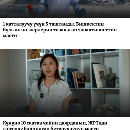
1 катталуучу үчүн 5 таштанды. Бишкектин
булганган жерлерин тазалаган экоактивисттин
маеги
Күнүнө 10 саатка чейин даярданып, ЖРТдан
жогорку балл алган бүтүрүүчүнүн маеги