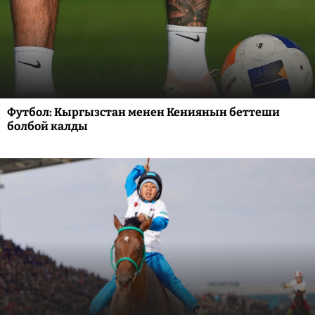
Футбол: Кыргызстан менен Кениянын беттеши
болбой калды