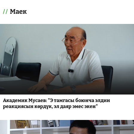
Маек
Академик Мусаев: "Э тамгасы боюнча элдин
реакциясын көрдүк, эл даяр эмес экен"