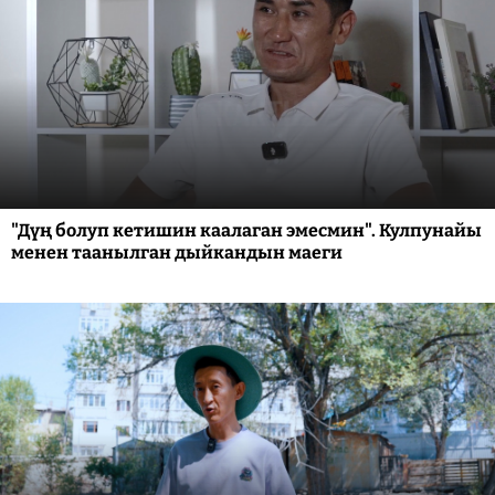
"Дүң болуп кетишин каалаган эмесмин". Кулпунайы
менен таанылган дыйкандын маеги