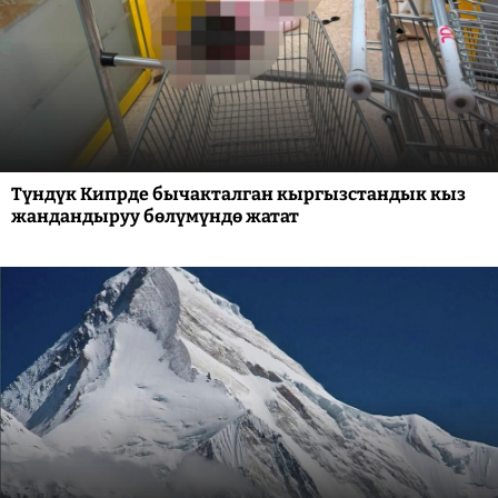
Түндүк Кипрде бычакталган кыргызстандык кыз
жандандыруу бөлүмүндө жатат