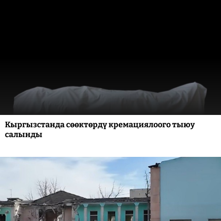
Кыргызстанда сөөктөрдү кремациялоого тыюу
салынды