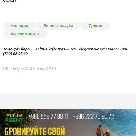
милиция
Бишкек шаары
Түркия
изделип жатат
Темаңыз барбы? Kaktus.kg'ге жазыңыз Telegram же WhatsApp:
+996
(700) 62 07 60.
URL:
https://kaktus.kg/9713