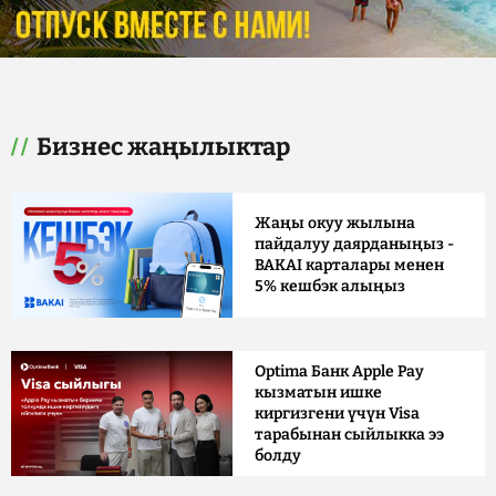
Бизнес жаңылыктар
Жаңы окуу жылына
пайдалуу даярданыңыз -
BAKAI карталары менен
5% кешбэк алыңыз
Optima Банк Apple Pay
кызматын ишке
киргизгени үчүн Visa
тарабынан сыйлыкка ээ
болду