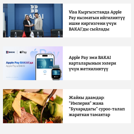
Visa Кыргызстанда Apple
Pay кызматын ийгиликтүү
ишке киргизгени үчүн
BAKAI'ды сыйлады
Apple Pay эми BAKAI
карталарынын ээлери
үчүн жеткиликтүү
Жайкы даамдар:
"Империя" жана
"Бухарадагы" суроо-талап
жараткан тамактар