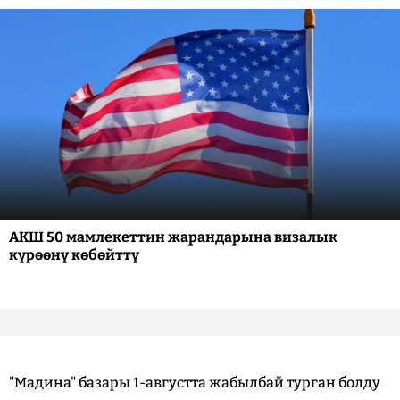
АКШ 50 мамлекеттин жарандарына визалык
күрөөнү көбөйттү
"Мадина" базары 1-августта жабылбай турган болду