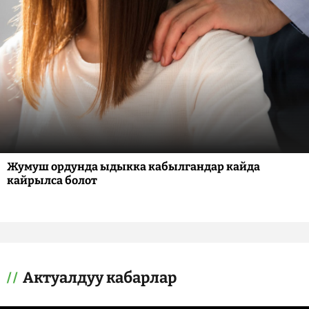
Жумуш ордунда ыдыкка кабылгандар кайда
кайрылса болот
Актуалдуу кабарлар