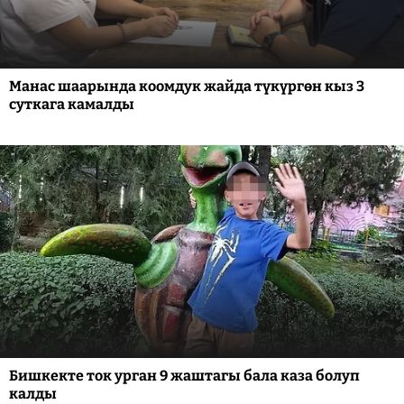
Манас шаарында коомдук жайда түкүргөн кыз 3
суткага камалды
Бишкекте ток урган 9 жаштагы бала каза болуп
калды