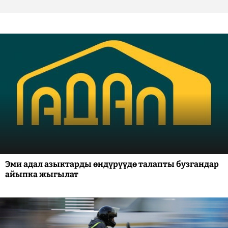
Эми адал азыктарды өндүрүүдө талапты бузгандар
айыпка жыгылат