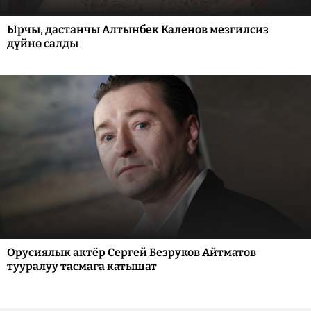
Ырчы, дастанчы Алтынбек Каленов мезгилсиз
дүйнө салды
Орусиялык актёр Сергей Безруков Айтматов
тууралуу тасмага катышат