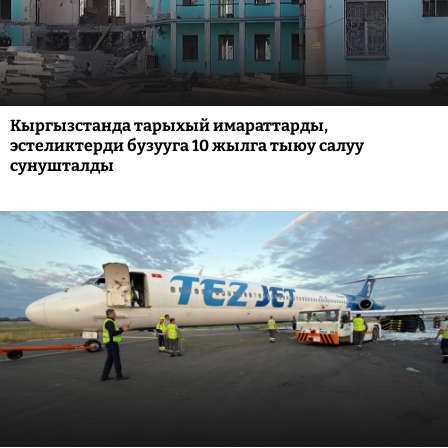
Кыргызстанда тарыхый имараттарды,
эстеликтерди бузууга 10 жылга тыюу салуу
сунушталды