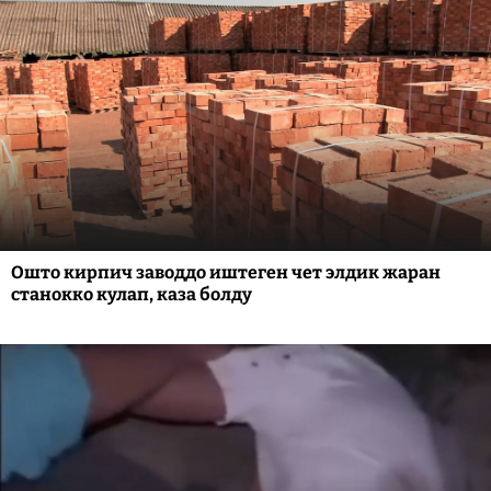
Ошто кирпич заводдо иштеген чет элдик жаран
станокко кулап, каза болду