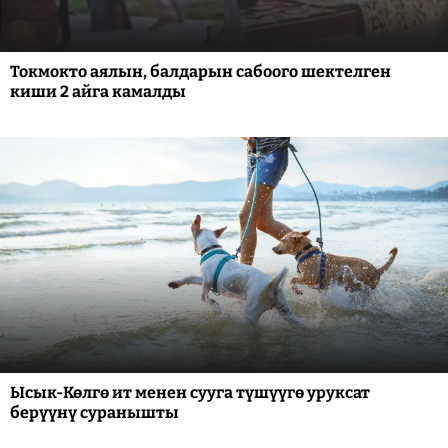
Токмокто аялын, балдарын сабоого шектелген
киши 2 айга камалды
Ысык-Көлгө ит менен сууга түшүүгө уруксат
берүүнү суранышты