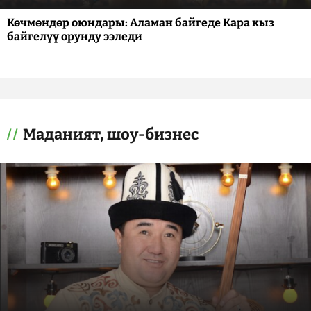
Көчмөндөр оюндары: Аламан байгеде Кара кыз
байгелүү орунду ээледи
Маданият, шоу-бизнес