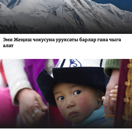
Эми Жеңиш чокусуна уруксаты барлар гана чыга
алат