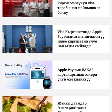
киргизгени үчүн Visa
тарабынан сыйлыкка ээ
болду
Visa Кыргызстанда Apple
Pay кызматын ийгиликтүү
ишке киргизгени үчүн
BAKAI'ды сыйлады
Apple Pay эми BAKAI
карталарынын ээлери
үчүн жеткиликтүү
Жайкы даамдар:
"Империя" жана