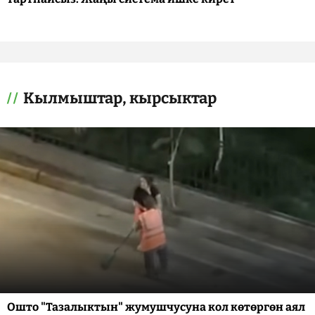
Кылмыштар, кырсыктар
Ошто "Тазалыктын" жумушчусуна кол көтөргөн аял