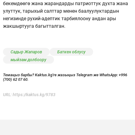
бекемдөөгө жана жарандарды патриоттук духта жана
улуттук, тарыхый салттар менен баалуулуктардын
негизинде рухий-адептик тарбиялоону андан ары
жакшыртууга багытталган.
Садыр Жапаров
Баткен облусу
мыйзам долбоору
Темаңыз барбы? Kaktus.kg'ге жазыңыз Telegram же WhatsApp:
+996
(700) 62 07 60.
URL:
https://kaktus.kg/9783