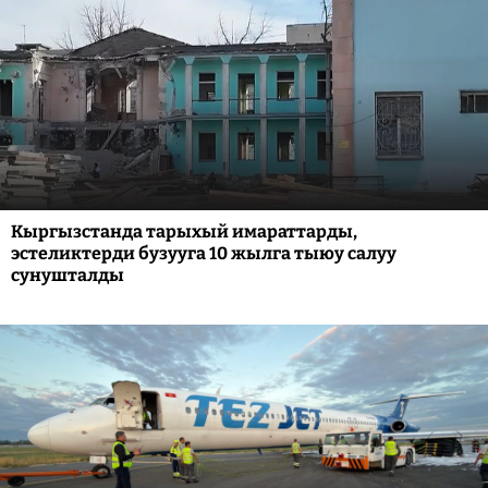
Кыргызстанда тарыхый имараттарды,
эстеликтерди бузууга 10 жылга тыюу салуу
сунушталды