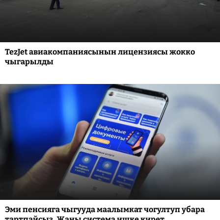
TezJet авиакомпаниясынын лицензиясы жокко
чыгарылды
Эми пенсияга чыгууда маалымкат чогултуп убара
тартпайсыз. Жаңы система ишке кирет