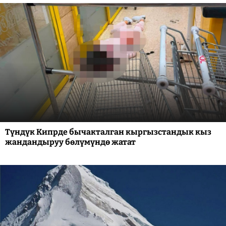
Түндүк Кипрде бычакталган кыргызстандык кыз
жандандыруу бөлүмүндө жатат