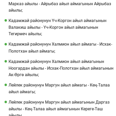
Марказ айылы - Айрыбаз айыл аймагынын Айрыбаз
айылы;
Кадамжай районунун Үч-Коргон айыл аймагынын
Валакиш айылы - Үч-Коргон айыл аймагынын
Тегирмеч айылы;
Кадамжай районунун Халмион айыл аймагы - Исхак-
Полотхан айыл аймагы;
Кадамжай районунун Халмион айыл аймагынын
Ноогардан айылы - Исхак-Полотхан айыл аймагынын
Ак-Өргө айылы;
Лейлек районунун Маргун айыл аймагы - Кең-Талаа
айыл аймагы;
Лейлек районунун Маргун айыл аймагынын Даргаз
айылы - Кең-Талаа айыл аймагынын Кереге-Таш
айылы