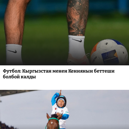
Футбол: Кыргызстан менен Кениянын беттеши
болбой калды