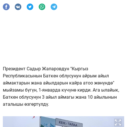
Президент Садыр Жапаровдун "Кыргыз
Республикасынын Баткен облусунун айрым айыл
аймактарын жана айылдарын кайра атоо жөнүндө"
мыйзамы бүгүн, 1-январда күчүнө кирди. Ага ылайык,
Баткен облусунун 3 айыл аймагы жана 10 айылынын
аталышы өзгөртүлдү.