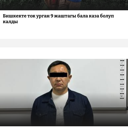
Бишкекте ток урган 9 жаштагы бала каза болуп
калды