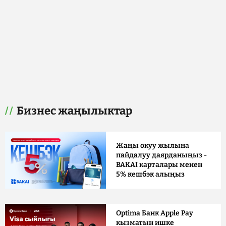
Бизнес жаңылыктар
Жаңы окуу жылына
пайдалуу даярданыңыз -
BAKAI карталары менен
5% кешбэк алыңыз
Optima Банк Apple Pay
кызматын ишке