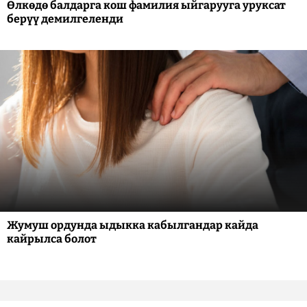
Өлкөдө балдарга кош фамилия ыйгарууга уруксат
берүү демилгеленди
Жумуш ордунда ыдыкка кабылгандар кайда
кайрылса болот