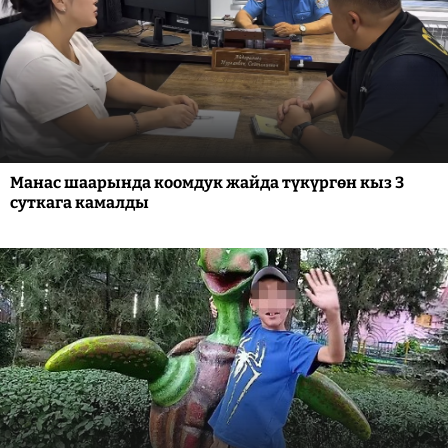
Манас шаарында коомдук жайда түкүргөн кыз 3
суткага камалды