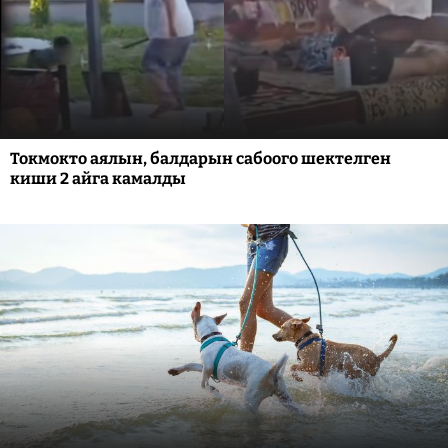
Токмокто аялын, балдарын сабоого шектелген
киши 2 айга камалды