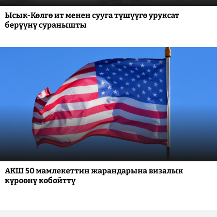
Ысык-Көлгө ит менен сууга түшүүгө уруксат
берүүнү суранышты
АКШ 50 мамлекеттин жарандарына визалык
күрөөнү көбөйттү