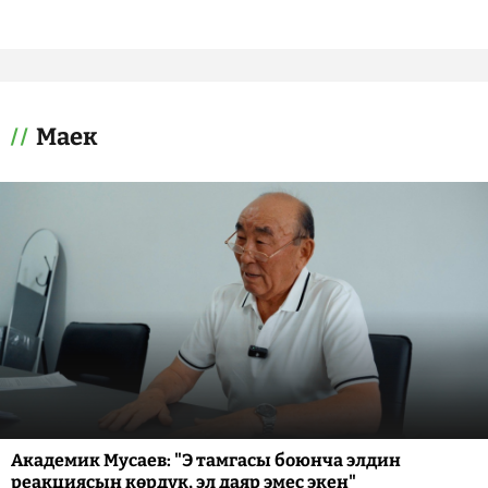
Маек
Академик Мусаев: "Э тамгасы боюнча элдин
реакциясын көрдүк, эл даяр эмес экен"