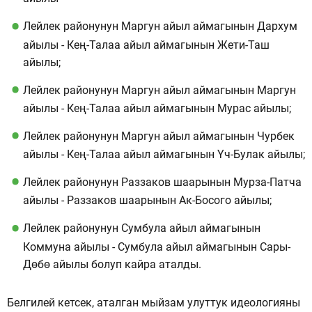
Лейлек районунун Маргун айыл аймагынын Дархум
айылы - Кең-Талаа айыл аймагынын Жети-Таш
айылы;
Лейлек районунун Маргун айыл аймагынын Маргун
айылы - Кең-Талаа айыл аймагынын Мурас айылы;
Лейлек районунун Маргун айыл аймагынын Чурбек
айылы - Кең-Талаа айыл аймагынын Үч-Булак айылы;
Лейлек районунун Раззаков шаарынын Мурза-Патча
айылы - Раззаков шаарынын Ак-Босого айылы;
Лейлек районунун Сумбула айыл аймагынын
Коммуна айылы - Сумбула айыл аймагынын Сары-
Дөбө айылы болуп кайра аталды.
Белгилей кетсек, аталган мыйзам улуттук идеологияны