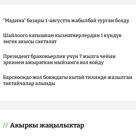
"Мадина" базары 1-августта жабылбай турган болду
Шайлоого катышкан кызматкерлердин 1 күндүк
эмгек акысы сакталат
Президент браконьерлик үчүн 7 жылга чейин
эркинен ажыраткан мыйзамга кол койду
Барскоондо жол боюндагы кытай тилинде жазылган
тактайчалар алынды
Акыркы жаңылыктар