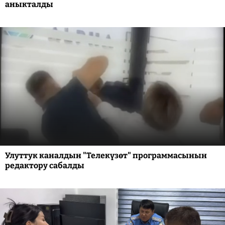
аныкталды
Улуттук каналдын "Телекүзөт" программасынын
редактору сабалды