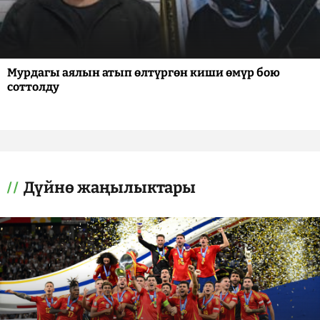
Мурдагы аялын атып өлтүргөн киши өмүр бою
соттолду
Дүйнө жаңылыктары