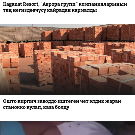
Kaganat Resort, "Аврора групп" компанияларынын
тең негиздөөчүсү кайрадан кармалды
Ошто кирпич заводдо иштеген чет элдик жаран
станокко кулап, каза болду