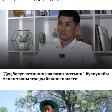
"Дүң болуп кетишин каалаган эмесмин". Кулпунайы
менен таанылган дыйкандын маеги