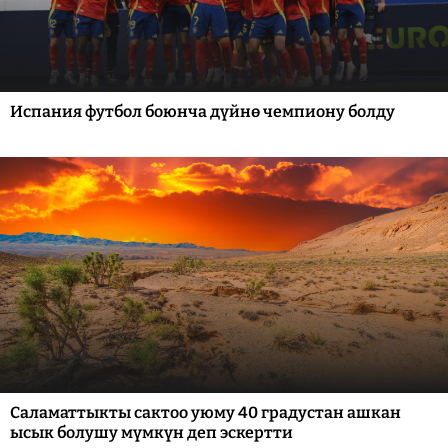
Испания футбол боюнча дүйнө чемпиону болду
Саламаттыкты сактоо уюму 40 градустан ашкан
ысык болушу мүмкүн деп эскертти