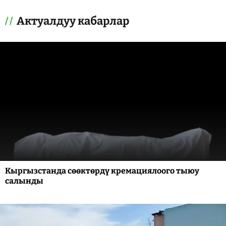
Актуалдуу кабарлар
Кыргызстанда сөөктөрдү кремациялоого тыюу
салынды