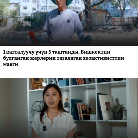
1 катталуучу үчүн 5 таштанды. Бишкектин
булганган жерлерин тазалаган экоактивисттин
маеги