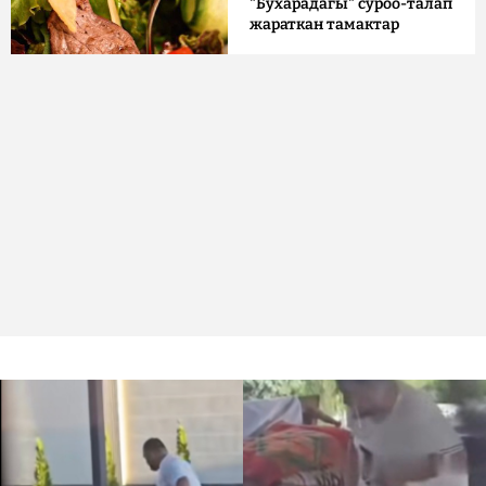
"Бухарадагы" суроо-талап
жараткан тамактар