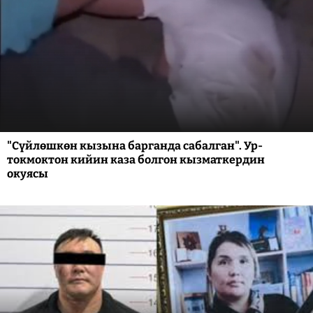
"Сүйлөшкөн кызына барганда сабалган". Ур-
токмоктон кийин каза болгон кызматкердин
окуясы