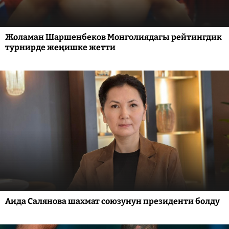
Жоламан Шаршенбеков Монголиядагы рейтингдик
турнирде жеңишке жетти
Аида Салянова шахмат союзунун президенти болду