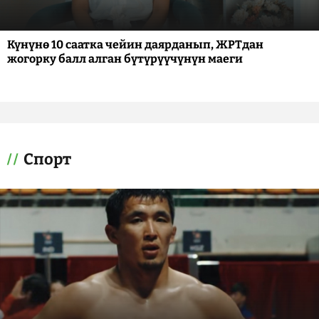
Күнүнө 10 саатка чейин даярданып, ЖРТдан
жогорку балл алган бүтүрүүчүнүн маеги
Спорт