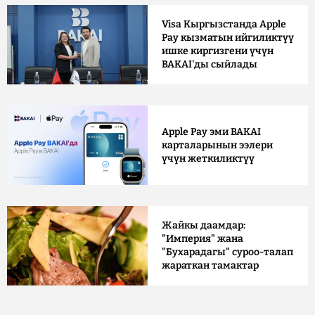
Visa Кыргызстанда Apple
Pay кызматын ийгиликтүү
ишке киргизгени үчүн
BAKAI'ды сыйлады
Apple Pay эми BAKAI
карталарынын ээлери
үчүн жеткиликтүү
Жайкы даамдар:
"Империя" жана
"Бухарадагы" суроо-талап
жараткан тамактар