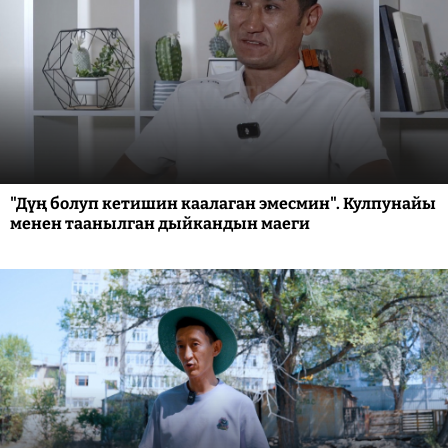
"Дүң болуп кетишин каалаган эмесмин". Кулпунайы
менен таанылган дыйкандын маеги