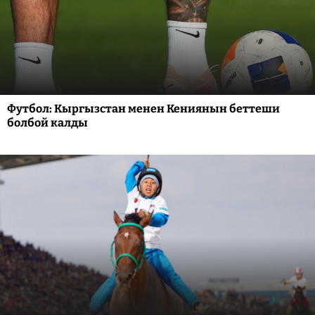
Футбол: Кыргызстан менен Кениянын беттеши
болбой калды