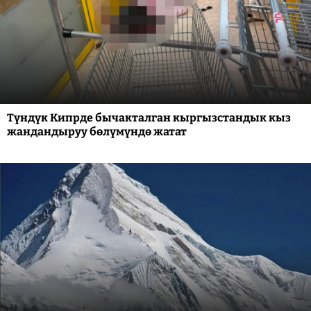
Түндүк Кипрде бычакталган кыргызстандык кыз
жандандыруу бөлүмүндө жатат