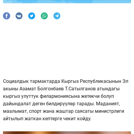
Социалдык тармактарда Кыргыз Республикасынын Эл
акыны Азамат Болгонбаев Т.Сатылганов атындагы
кыргыз улуттук филармониясына жетекчи болуп
дайындалат деген билдирүүлөр тарады. Маданият,
маалымат, спорт жана жаштар саясаты министрлиги
айтылып жаткан кептерге чекит койду.