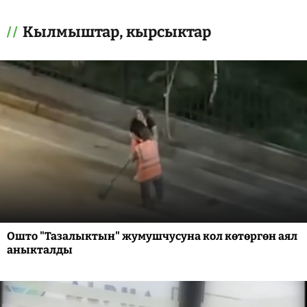
Кылмыштар, кырсыктар
Ошто "Тазалыктын" жумушчусуна кол көтөргөн аял
аныкталды