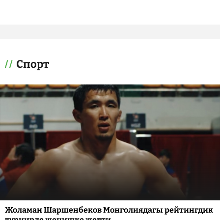
Спорт
Жоламан Шаршенбеков Монголиядагы рейтингдик
турнирде жеңишке жетти