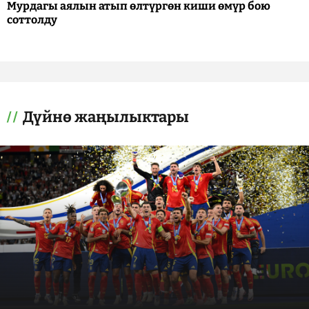
Мурдагы аялын атып өлтүргөн киши өмүр бою
соттолду
Дүйнө жаңылыктары