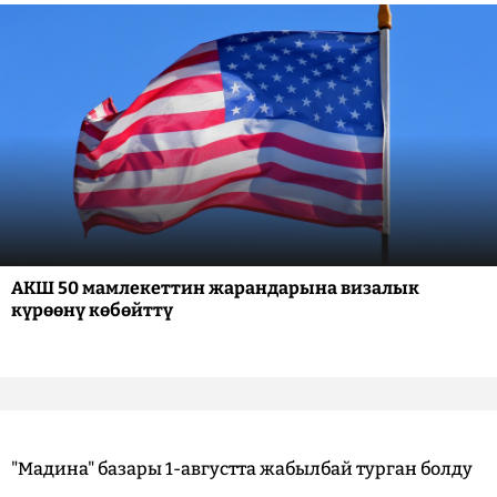
АКШ 50 мамлекеттин жарандарына визалык
күрөөнү көбөйттү
"Мадина" базары 1-августта жабылбай турган болду