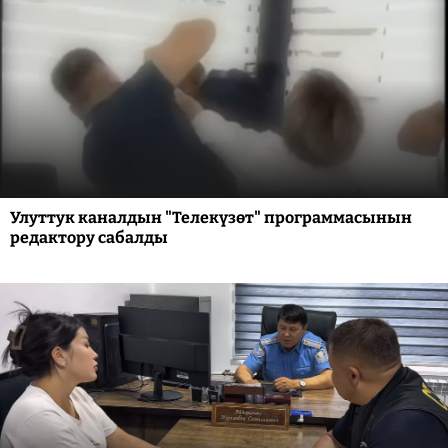
Улуттук каналдын "Телекүзөт" программасынын
редактору сабалды