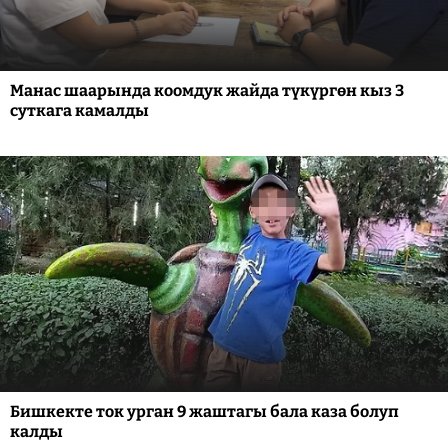
Манас шаарында коомдук жайда түкүргөн кыз 3
суткага камалды
Бишкекте ток урган 9 жаштагы бала каза болуп
калды