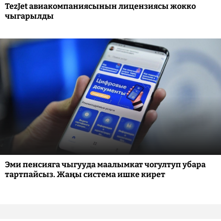
TezJet авиакомпаниясынын лицензиясы жокко
чыгарылды
Эми пенсияга чыгууда маалымкат чогултуп убара
тартпайсыз. Жаңы система ишке кирет