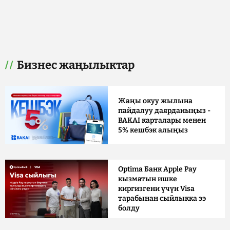
Бизнес жаңылыктар
Жаңы окуу жылына
пайдалуу даярданыңыз -
BAKAI карталары менен
5% кешбэк алыңыз
Optima Банк Apple Pay
кызматын ишке
киргизгени үчүн Visa
тарабынан сыйлыкка ээ
болду