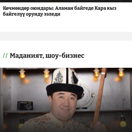
Көчмөндөр оюндары: Аламан байгеде Кара кыз
байгелүү орунду ээледи
Маданият, шоу-бизнес