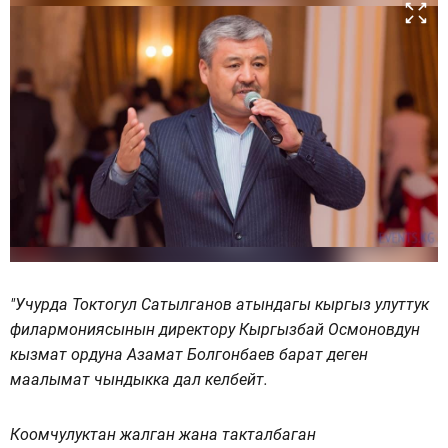
"Учурда Токтогул Сатылганов атындагы кыргыз улуттук
филармониясынын директору Кыргызбай Осмоновдун
кызмат ордуна Азамат Болгонбаев барат деген
маалымат чындыкка дал келбейт.
Коомчулуктан жалган жана такталбаган