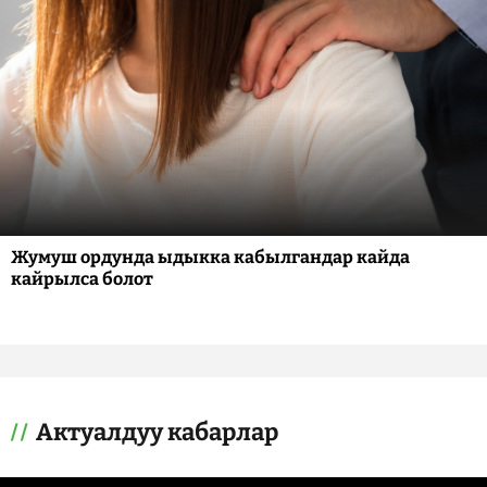
Жумуш ордунда ыдыкка кабылгандар кайда
кайрылса болот
Актуалдуу кабарлар