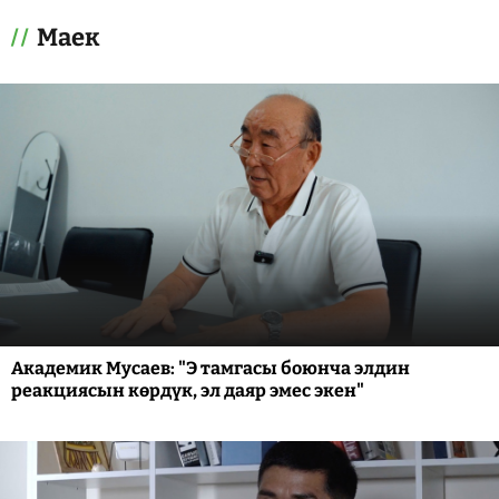
Маек
Академик Мусаев: "Э тамгасы боюнча элдин
реакциясын көрдүк, эл даяр эмес экен"