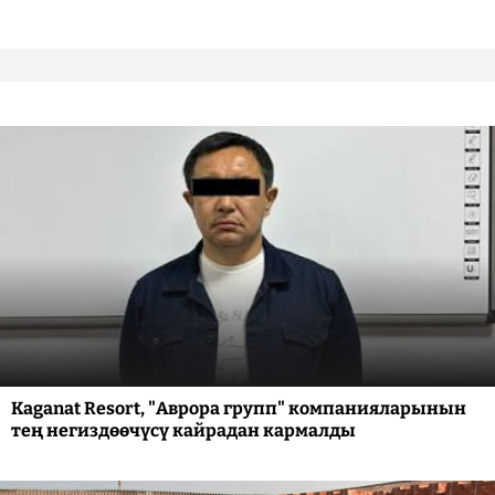
Kaganat Resort, "Аврора групп" компанияларынын
тең негиздөөчүсү кайрадан кармалды