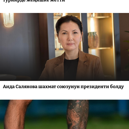
Аида Салянова шахмат союзунун президенти болду