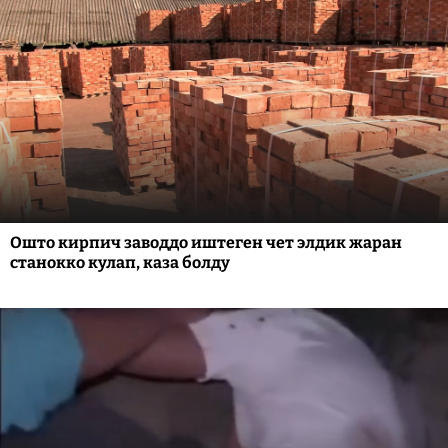
Ошто кирпич заводдо иштеген чет элдик жаран
станокко кулап, каза болду