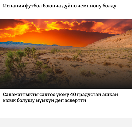
Испания футбол боюнча дүйнө чемпиону болду
Саламаттыкты сактоо уюму 40 градустан ашкан
ысык болушу мүмкүн деп эскертти