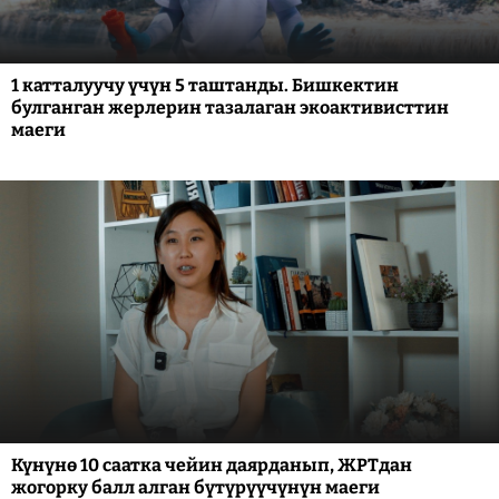
1 катталуучу үчүн 5 таштанды. Бишкектин
булганган жерлерин тазалаган экоактивисттин
маеги
Күнүнө 10 саатка чейин даярданып, ЖРТдан
жогорку балл алган бүтүрүүчүнүн маеги