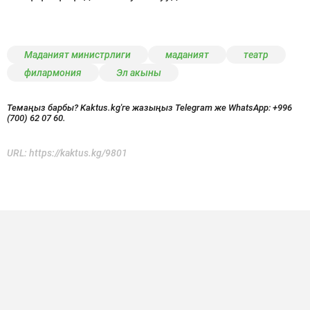
Маданият министрлиги
маданият
театр
филармония
Эл акыны
Темаңыз барбы? Kaktus.kg'ге жазыңыз Telegram же WhatsApp:
+996
(700) 62 07 60.
URL:
https://kaktus.kg/9801