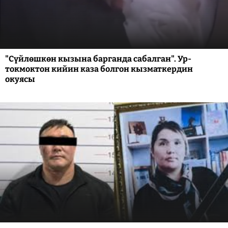
"Сүйлөшкөн кызына барганда сабалган". Ур-
токмоктон кийин каза болгон кызматкердин
окуясы