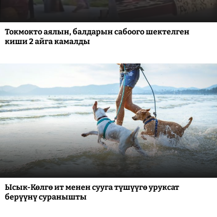
Токмокто аялын, балдарын сабоого шектелген
киши 2 айга камалды
Ысык-Көлгө ит менен сууга түшүүгө уруксат
берүүнү суранышты