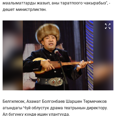
маалыматтар
ды жазып, аны таратпоого чакырабыз", -
дешет министрликтен.
Белгилесек, Азамат Болгонбаев Шаршен Термечиков
атындагы Чүй облустук драма театрынын директору.
Ал бүгүнкү күндө ишин улантууда.