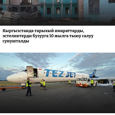
Кыргызстанда тарыхый имараттарды,
эстеликтерди бузууга 10 жылга тыюу салуу
сунушталды