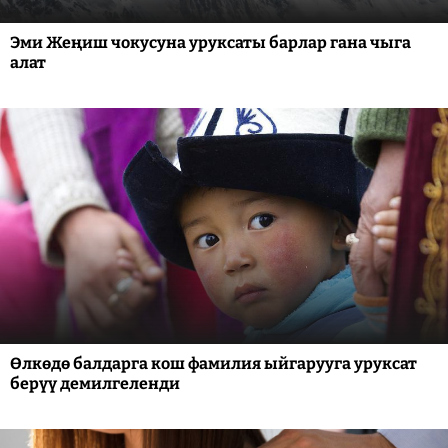
Эми Жеңиш чокусуна уруксаты барлар гана чыга
алат
Өлкөдө балдарга кош фамилия ыйгарууга уруксат
берүү демилгеленди