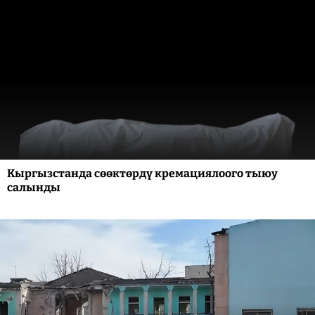
Кыргызстанда сөөктөрдү кремациялоого тыюу
салынды