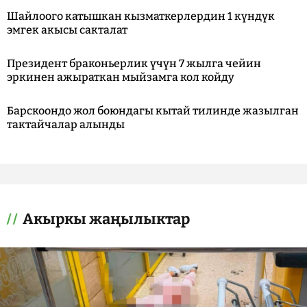
Шайлоого катышкан кызматкерлердин 1 күндүк
эмгек акысы сакталат
Президент браконьерлик үчүн 7 жылга чейин
эркинен ажыраткан мыйзамга кол койду
Барскоондо жол боюндагы кытай тилинде жазылган
тактайчалар алынды
Акыркы жаңылыктар