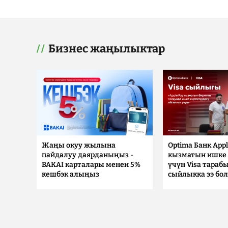
Бизнес жаңылыктар
Жаңы окуу жылына
Optima Банк Appl
пайдалуу даярданыңыз -
кызматын ишке 
BAKAI карталары менен 5%
үчүн Visa тараб
кешбэк алыңыз
сыйлыкка ээ бо