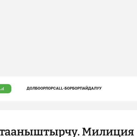
ДОЛБООРЛОР
CALL-БОРБОР
ПАЙДАЛУУ
п тааныштырчу. Милиция