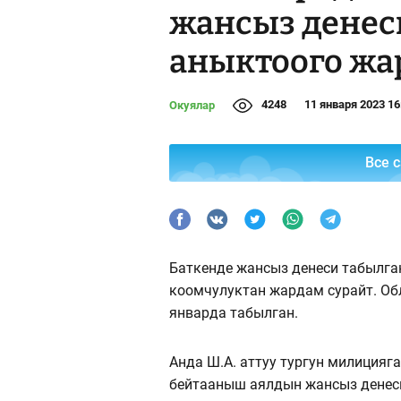
жансыз денес
аныктоого жа
4248
11 января 2023 16
Окуялар
Все 
Баткенде жансыз денеси табылга
коомчулуктан жардам сурайт. Об
январда табылган.
Анда Ш.А. аттуу тургун милиция
бейтааныш аялдын жансыз денес