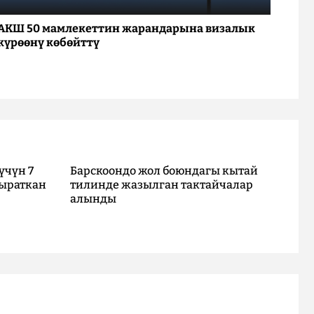
АКШ 50 мамлекеттин жарандарына визалык
күрөөнү көбөйттү
үчүн 7
Барскоондо жол боюндагы кытай
ыраткан
тилинде жазылган тактайчалар
алынды