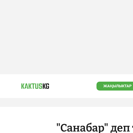
ЖАҢЫЛЫКТАР
"Санабар" де