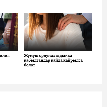
милия
Жумуш ордунда ыдыкка
кабылгандар кайда кайрылса
болот