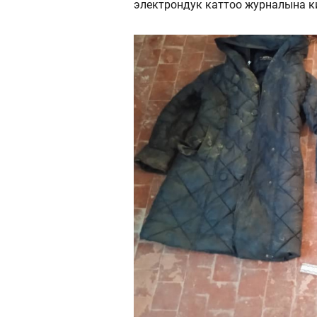
электрондук каттоо журналына к