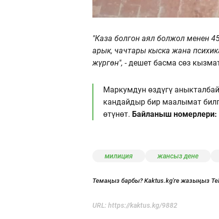
"Каза болгон аял болжол менен 45
арык, чачтары кыска жана психи
жүргөн", -
дешет басма сөз кызма
Маркумдун өздүгү аныкталба
кандайдыр бир маалымат билг
өтүнөт.
Байланыш номерлери: (0
милиция
жансыз дене
Темаңыз барбы? Kaktus.kg'ге жазыңыз Te
URL:
https://kaktus.kg/9882