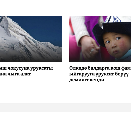
иш чокусуна уруксаты
Өлкөдө балдарга кош фа
ана чыга алат
ыйгарууга уруксат берүү
демилгеленди