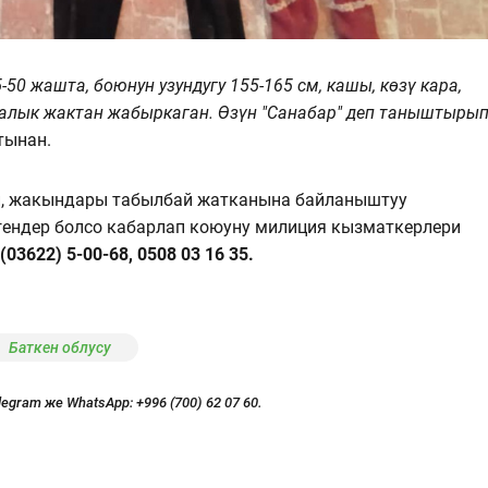
-50 жашта, боюнун узундугу 155-165 см, кашы, көзү кара,
калык жактан жабыркаган. Өзүн "Санабар" деп таныштыры
тынан.
й, жакындары табылбай жатканына байланыштуу
ендер болсо кабарлап коюуну милиция кызматкерлери
3622) 5-00-68, 0508 03 16 35.
Баткен облусу
legram же WhatsApp:
+996 (700) 62 07 60.