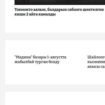
Токмокто аялын, балдарын сабоого шектелген
киши 2 айга камалды
"Мадина" базары 1-августта
Шайлоог
жабылбай турган болду
кызматке
акысы са