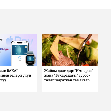
 эми BAKAI
Жайкы даамдар: "Империя"
ынын ээлери үчүн
жана "Бухарадагы" суроо-
түү
талап жараткан тамактар