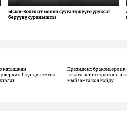
Ысык-Көлгө ит менен сууга түшүүгө уруксат
берүүнү суранышты
о катышкан
Президент браконьерлик 
рлердин 1 күндүк эмгек
жылга чейин эркинен аж
кталат
мыйзамга кол койду