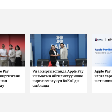
e Pay
Visa Кыргызстанда Apple Pay
Apple Pay
киргизгени
кызматын ийгиликтүү ишке
карталар
ынан
киргизгени үчүн BAKAI'ды
жеткилик
лду
сыйлады