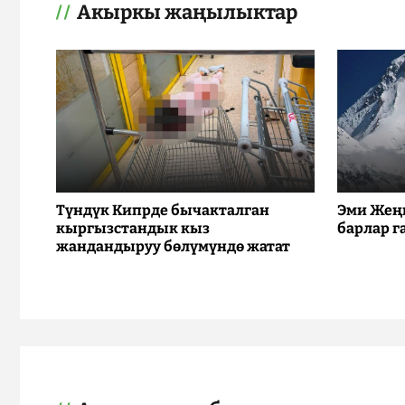
Акыркы жаңылыктар
Түндүк Кипрде бычакталган
Эми Жең
кыргызстандык кыз
барлар г
жандандыруу бөлүмүндө жатат