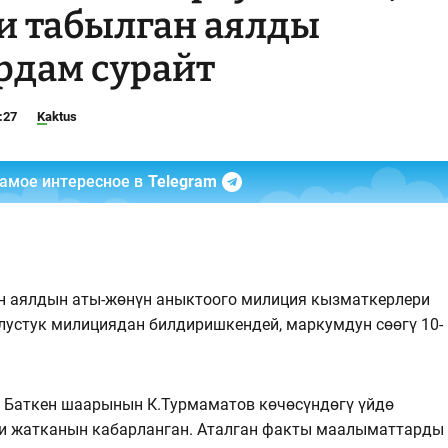
и табылган аялды
рдам сурайт
:27
Kaktus
самое интересное в
Telegram
н аялдын аты-жөнүн аныктоого милиция кызматкерлери
лустук милициядан билдиришкендей, маркумдун сөөгү 10-
га Баткен шаарынын К.Турмаматов көчөсүндөгү үйдө
и жатканын кабарланган. Аталган факты маалыматтарды