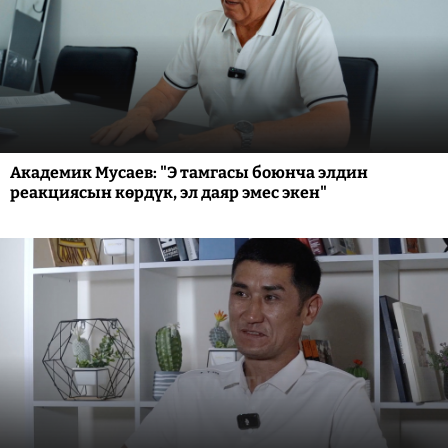
Академик Мусаев: "Э тамгасы боюнча элдин
реакциясын көрдүк, эл даяр эмес экен"