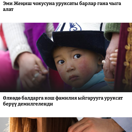
Эми Жеңиш чокусуна уруксаты барлар гана чыга
алат
Өлкөдө балдарга кош фамилия ыйгарууга уруксат
берүү демилгеленди