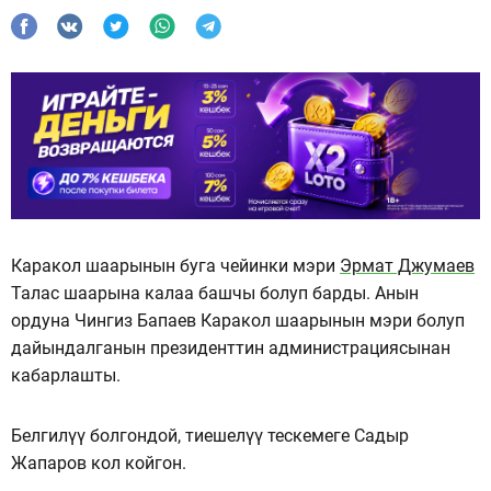
Каракол шаарынын буга чейинки мэри
Эрмат Джумаев
Талас шаарына калаа башчы болуп барды. Анын
ордуна Чингиз Бапаев Каракол шаарынын мэри болуп
дайындалганын президенттин администрациясынан
кабарлашты.
Белгилүү болгондой, тиешелүү тескемеге Садыр
Жапаров кол койгон.