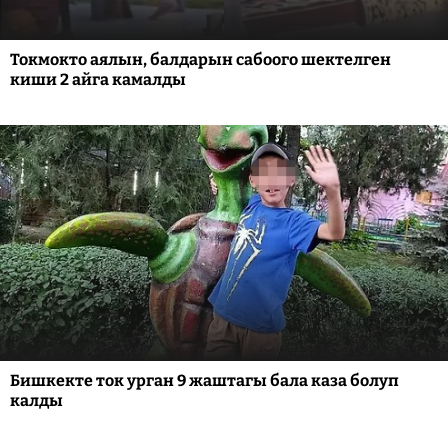
Токмокто аялын, балдарын сабоого шектелген
киши 2 айга камалды
Бишкекте ток урган 9 жаштагы бала каза болуп
калды