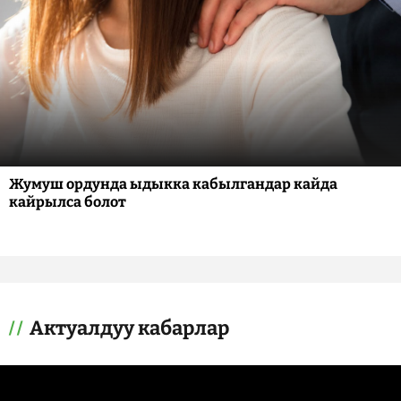
Жумуш ордунда ыдыкка кабылгандар кайда
кайрылса болот
Актуалдуу кабарлар