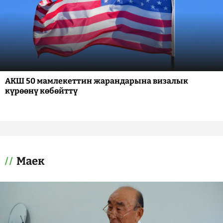
АКШ 50 мамлекеттин жарандарына визалык
күрөөнү көбөйттү
Маек