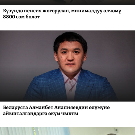
Күзүндө пенсия жогорулап, минималдуу өлчөмү
8800 сом болот
Беларуста Алманбет Анапияевдин өлүмүнө
айыпталгандарга өкүм чыкты