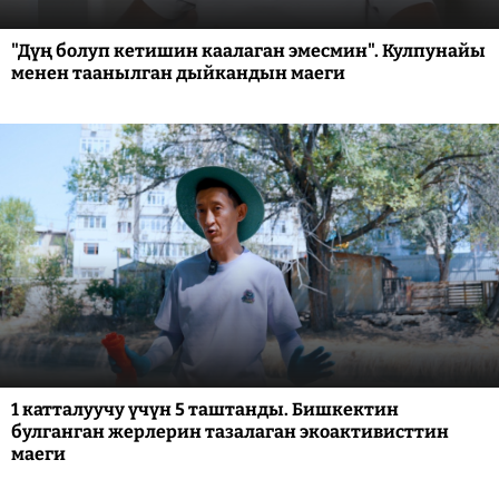
"Дүң болуп кетишин каалаган эмесмин". Кулпунайы
менен таанылган дыйкандын маеги
1 катталуучу үчүн 5 таштанды. Бишкектин
булганган жерлерин тазалаган экоактивисттин
маеги