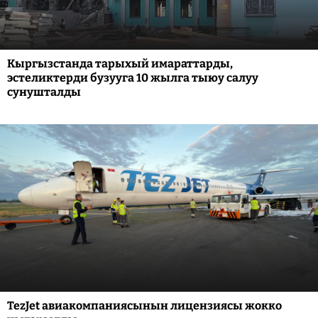
Кыргызстанда тарыхый имараттарды,
эстеликтерди бузууга 10 жылга тыюу салуу
сунушталды
TezJet авиакомпаниясынын лицензиясы жокко