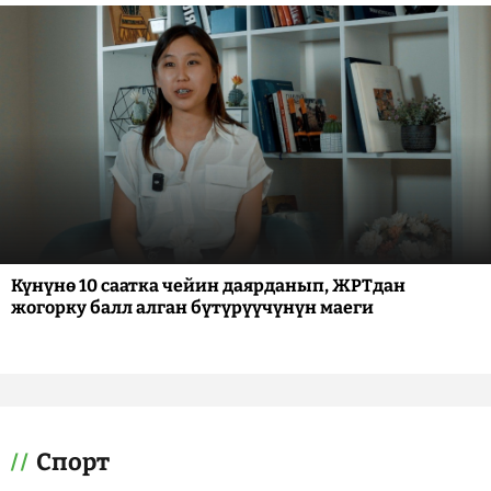
Күнүнө 10 саатка чейин даярданып, ЖРТдан
жогорку балл алган бүтүрүүчүнүн маеги
Спорт