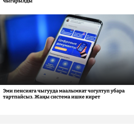
чыгарылды
Эми пенсияга чыгууда маалымкат чогултуп убара
тартпайсыз. Жаңы система ишке кирет