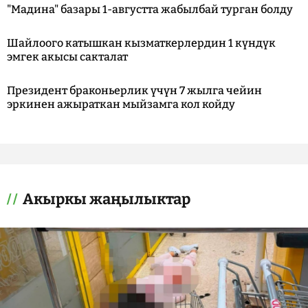
"Мадина" базары 1-августта жабылбай турган болду
Шайлоого катышкан кызматкерлердин 1 күндүк
эмгек акысы сакталат
Президент браконьерлик үчүн 7 жылга чейин
эркинен ажыраткан мыйзамга кол койду
Акыркы жаңылыктар