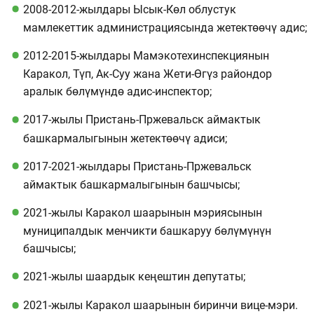
2008-2012-жылдары Ысык-Көл облустук
мамлекеттик администрациясында жетектөөчү адис;
2012-2015-жылдары Мамэкотехинспекциянын
Каракол, Түп, Ак-Суу жана Жети-Өгүз райондор
аралык бөлүмүндө адис-инспектор;
2017-жылы Пристань-Пржевальск аймактык
башкармалыгынын жетектөөчү адиси;
2017-2021-жылдары Пристань-Пржевальск
аймактык башкармалыгынын башчысы;
2021-жылы Каракол шаарынын мэриясынын
муниципалдык менчикти башкаруу бөлүмүнүн
башчысы;
2021-жылы шаардык кеңештин депутаты;
2021-жылы Каракол шаарынын биринчи вице-мэри.