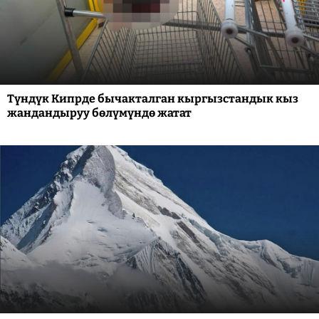
Түндүк Кипрде бычакталган кыргызстандык кыз
жандандыруу бөлүмүндө жатат