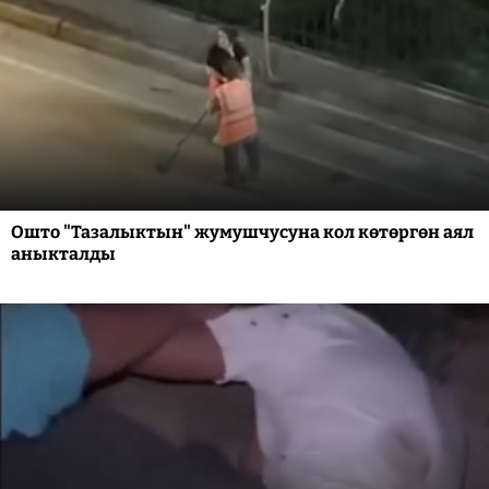
Ошто "Тазалыктын" жумушчусуна кол көтөргөн аял
аныкталды