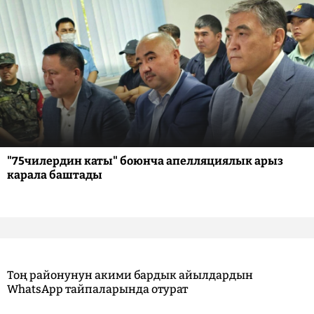
"75чилердин каты" боюнча апелляциялык арыз
карала баштады
Тоң районунун акими бардык айылдардын
WhatsApp тайпаларында отурат