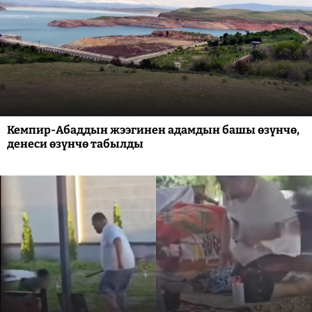
Кемпир-Абаддын жээгинен адамдын башы өзүнчө,
денеси өзүнчө табылды