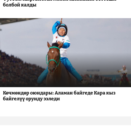
болбой калды
Көчмөндөр оюндары: Аламан байгеде Кара кыз
байгелүү орунду ээледи