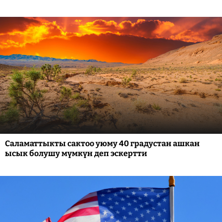
Саламаттыкты сактоо уюму 40 градустан ашкан
ысык болушу мүмкүн деп эскертти