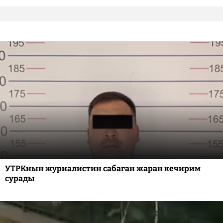
УТРКнын журналистин сабаган жаран кечирим
сурады