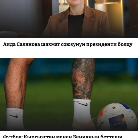
Аида Салянова шахмат союзунун президенти болду
Футбол: Кыргызстан менен Кениянын беттеши