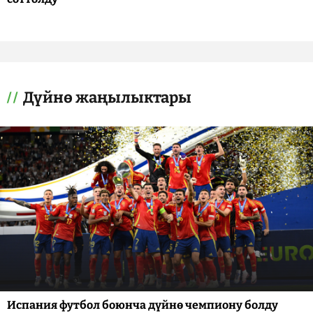
Дүйнө жаңылыктары
Испания футбол боюнча дүйнө чемпиону болду