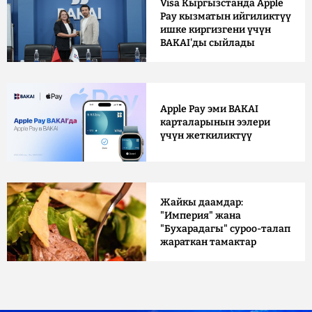
Visa Кыргызстанда Apple
Pay кызматын ийгиликтүү
ишке киргизгени үчүн
BAKAI'ды сыйлады
Apple Pay эми BAKAI
карталарынын ээлери
үчүн жеткиликтүү
Жайкы даамдар:
"Империя" жана
"Бухарадагы" суроо-талап
жараткан тамактар