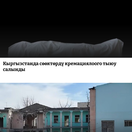
Кыргызстанда сөөктөрдү кремациялоого тыюу
салынды