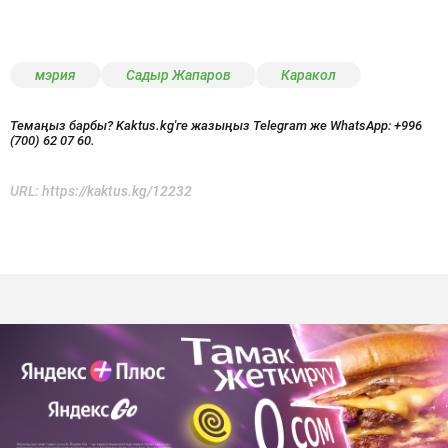
мэрия
Садыр Жапаров
Каракол
Темаңыз барбы? Kaktus.kg'ге жазыңыз Telegram же WhatsApp:
+996
(700) 62 07 60.
URL:
https://kaktus.kg/12232