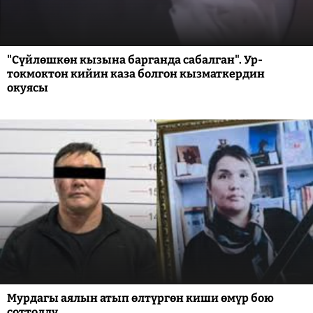
"Сүйлөшкөн кызына барганда сабалган". Ур-
токмоктон кийин каза болгон кызматкердин
окуясы
Мурдагы аялын атып өлтүргөн киши өмүр бою
соттолду