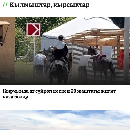
Кылмыштар, кырсыктар
Кырчында ат сүйрөп кеткен 20 жаштагы жигит
каза болду