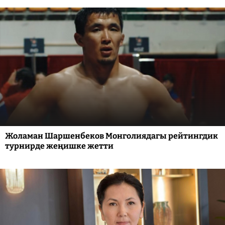
Жоламан Шаршенбеков Монголиядагы рейтингдик
турнирде жеңишке жетти