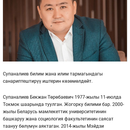
Супаналиев билим жана илим тармагындагы
санариптештирүү иштерин көзөмөлдөйт.
Супаналиев Бекжан Төрөбаевич 1977-жылы 11-июлда
Токмок шаарында туулган. Жогорку билими бар. 2000-
жылы Беларусь мамлекеттик университетинин
башкаруу жана социология факультетинин саясат
таануу бөлүмүн аяктаган. 2014-жылы Мэйдзи