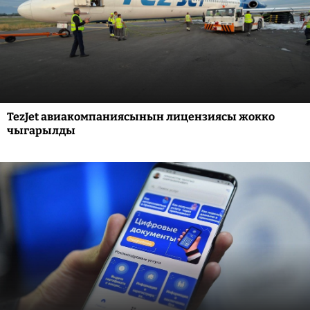
TezJet авиакомпаниясынын лицензиясы жокко
чыгарылды