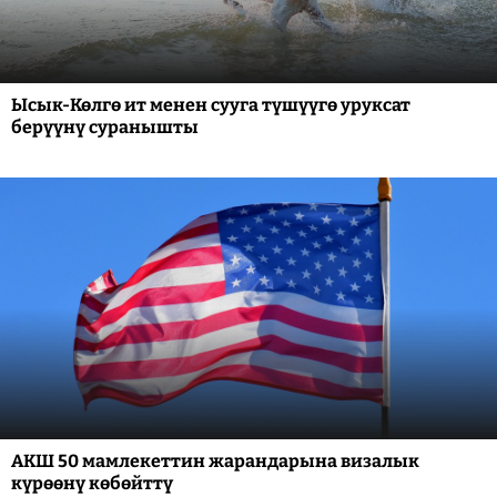
Ысык-Көлгө ит менен сууга түшүүгө уруксат
берүүнү суранышты
АКШ 50 мамлекеттин жарандарына визалык
күрөөнү көбөйттү