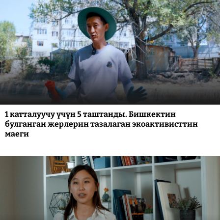
1 катталуучу үчүн 5 таштанды. Бишкектин
булганган жерлерин тазалаган экоактивисттин
маеги