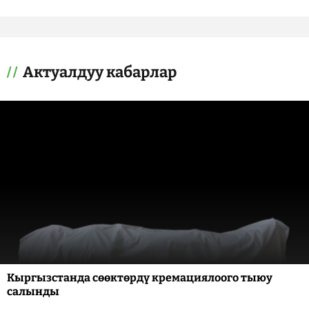
Актуалдуу кабарлар
Кыргызстанда сөөктөрдү кремациялоого тыюу
салынды