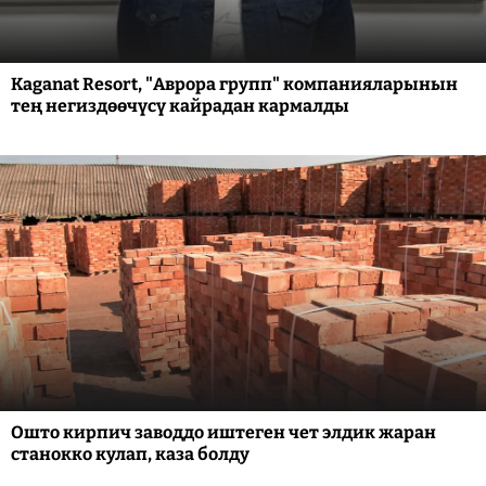
Kaganat Resort, "Аврора групп" компанияларынын
тең негиздөөчүсү кайрадан кармалды
Ошто кирпич заводдо иштеген чет элдик жаран
станокко кулап, каза болду