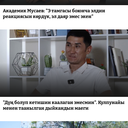
Академик Мусаев: "Э тамгасы боюнча элдин
реакциясын көрдүк, эл даяр эмес экен"
"Дүң болуп кетишин каалаган эмесмин". Кулпунайы
менен таанылган дыйкандын маеги