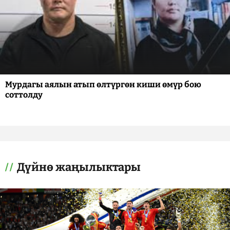
Мурдагы аялын атып өлтүргөн киши өмүр бою
соттолду
Дүйнө жаңылыктары