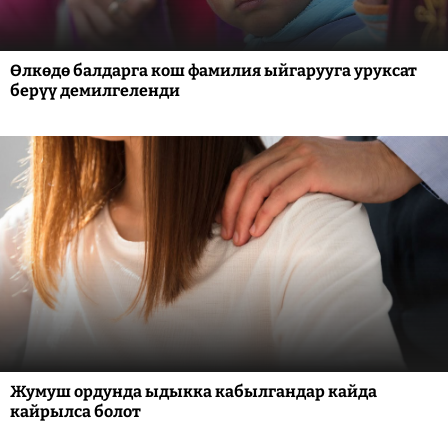
Өлкөдө балдарга кош фамилия ыйгарууга уруксат
берүү демилгеленди
Жумуш ордунда ыдыкка кабылгандар кайда
кайрылса болот