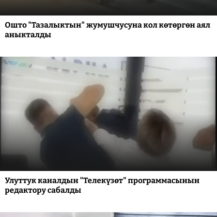
Ошто "Тазалыктын" жумушчусуна кол көтөргөн аял
аныкталды
Улуттук каналдын "Телекүзөт" программасынын
редактору сабалды