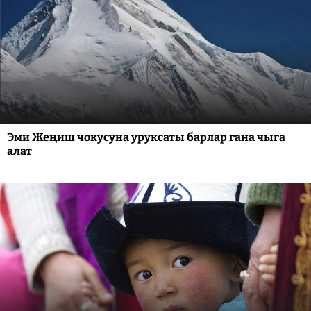
Эми Жеңиш чокусуна уруксаты барлар гана чыга
алат