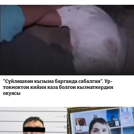
"Сүйлөшкөн кызына барганда сабалган". Ур-
токмоктон кийин каза болгон кызматкердин
окуясы