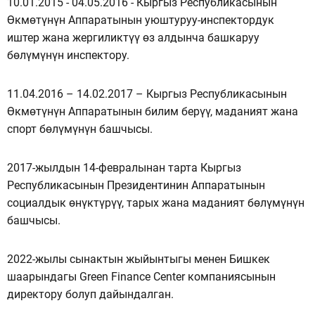
10.01.2015 - 04.05.2016 - Кыргыз Республикасынын
Өкмөтүнүн Аппаратынын уюштуруу-инспектордук
иштер жана жергиликтүү өз алдынча башкаруу
бөлүмүнүн инспектору.
11.04.2016 – 14.02.2017 – Кыргыз Республикасынын
Өкмөтүнүн Аппаратынын билим берүү, маданият жана
спорт бөлүмүнүн башчысы.
2017-жылдын 14-февралынан тарта Кыргыз
Республикасынын Президентинин Аппаратынын
социалдык өнүктүрүү, тарых жана маданият бөлүмүнүн
башчысы.
2022-жылы сынактын жыйынтыгы менен Бишкек
шаарындагы Green Finance Center компаниясынын
директору болуп дайындалган.