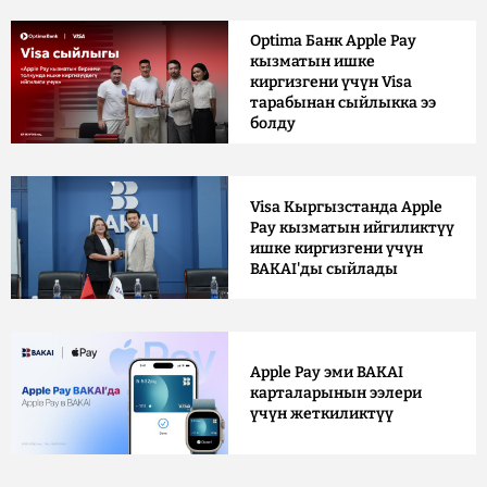
Optima Банк Apple Pay
кызматын ишке
киргизгени үчүн Visa
тарабынан сыйлыкка ээ
болду
Visa Кыргызстанда Apple
Pay кызматын ийгиликтүү
ишке киргизгени үчүн
BAKAI'ды сыйлады
Apple Pay эми BAKAI
карталарынын ээлери
үчүн жеткиликтүү