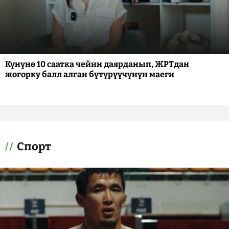
Күнүнө 10 саатка чейин даярданып, ЖРТдан
жогорку балл алган бүтүрүүчүнүн маеги
Спорт