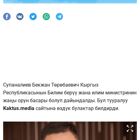
Супаналиев Бекжан Төрөбаевич Кыргыз
Республикасынын Билим берүү жана илим министринин
жаңы орун басары болуп дайындалды. Бул тууралуу
Kaktus.media
сайтына өздүк булактар ​​билдирди.