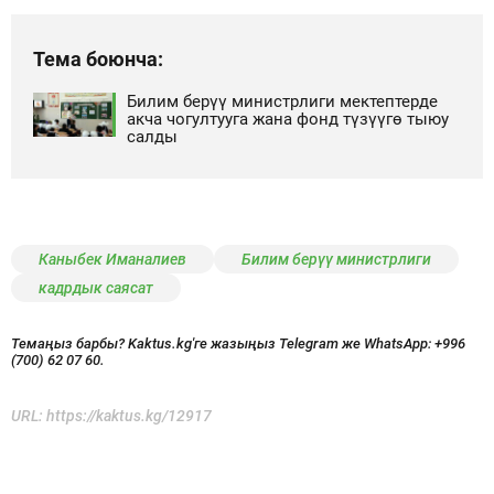
Тема боюнча:
Билим берүү министрлиги мектептерде
акча чогултууга жана фонд түзүүгө тыюу
салды
Каныбек Иманалиев
Билим берүү министрлиги
кадрдык саясат
Темаңыз барбы? Kaktus.kg'ге жазыңыз Telegram же WhatsApp:
+996
(700) 62 07 60.
URL:
https://kaktus.kg/12917