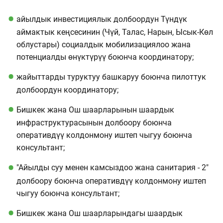
айылдык инвестициялык долбоордун Түндүк
аймактык кеңсесинин (Чүй, Талас, Нарын, Ысык-Көл
облустары) социалдык мобилизациялоо жана
потенциалды өнүктүрүү боюнча координатору;
жайыттарды туруктуу башкаруу боюнча пилоттук
долбоордун координатору;
Бишкек жана Ош шаарларынын шаардык
инфраструктурасынын долбоору боюнча
оперативдүү колдонмону иштеп чыгуу боюнча
консультант;
"Айылды суу менен камсыздоо жана санитария - 2"
долбоору боюнча оперативдүү колдонмону иштеп
чыгуу боюнча консультант;
Бишкек жана Ош шаарларындагы шаардык