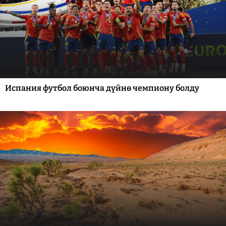
Испания футбол боюнча дүйнө чемпиону болду