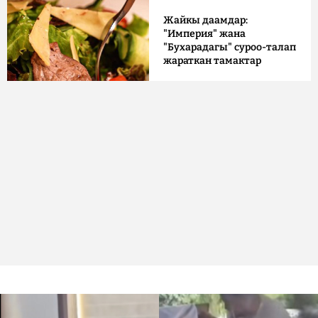
Жайкы даамдар:
"Империя" жана
"Бухарадагы" суроо-талап
жараткан тамактар