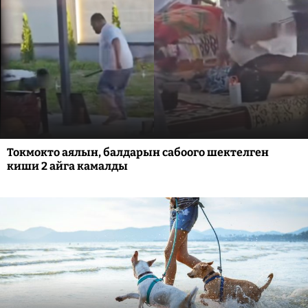
Токмокто аялын, балдарын сабоого шектелген
киши 2 айга камалды