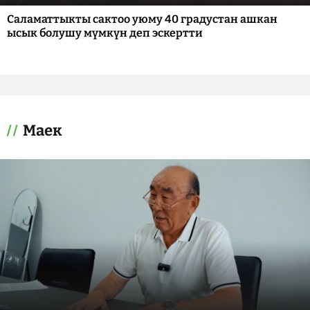
Саламаттыкты сактоо уюму 40 градустан ашкан
ысык болушу мүмкүн деп эскертти
Маек