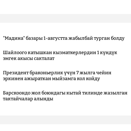
"Мадина" базары 1-августта жабылбай турган болду
Шайлоого катышкан кызматкерлердин 1 күндүк
эмгек акысы сакталат
Президент браконьерлик үчүн 7 жылга чейин
эркинен ажыраткан мыйзамга кол койду
Барскоондо жол боюндагы кытай тилинде жазылган
тактайчалар алынды