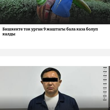
Бишкекте ток урган 9 жаштагы бала каза болуп
калды