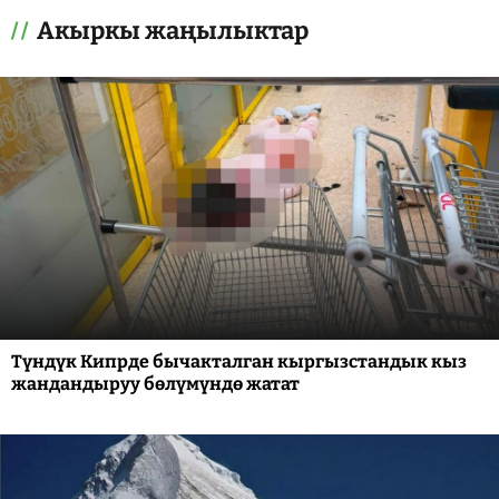
Акыркы жаңылыктар
Түндүк Кипрде бычакталган кыргызстандык кыз
жандандыруу бөлүмүндө жатат