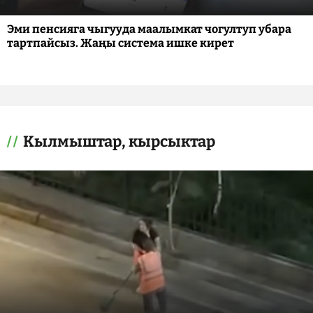
Эми пенсияга чыгууда маалымкат чогултуп убара
тартпайсыз. Жаңы система ишке кирет
Кылмыштар, кырсыктар