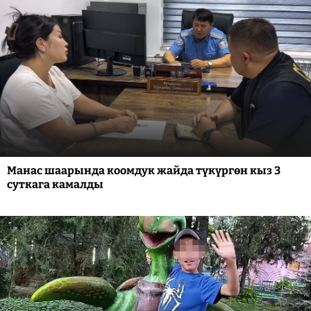
Манас шаарында коомдук жайда түкүргөн кыз 3
суткага камалды