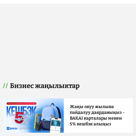
Бизнес жаңылыктар
Жаңы окуу жылына
пайдалуу даярданыңыз -
BAKAI карталары менен
5% кешбэк алыңыз