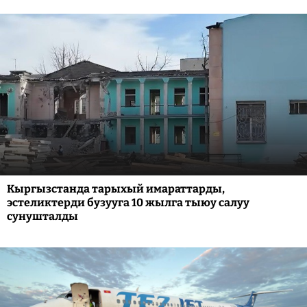
Кыргызстанда тарыхый имараттарды,
эстеликтерди бузууга 10 жылга тыюу салуу
сунушталды