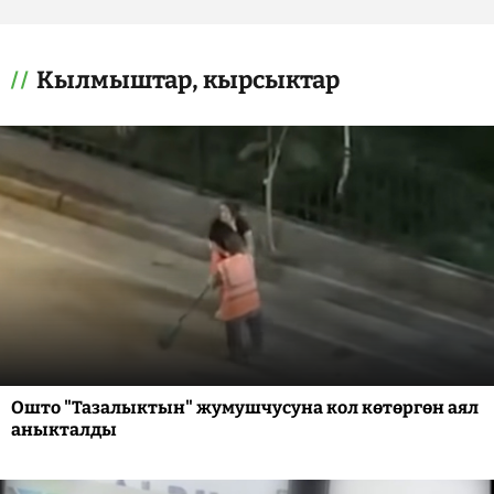
Кылмыштар, кырсыктар
Ошто "Тазалыктын" жумушчусуна кол көтөргөн аял
аныкталды