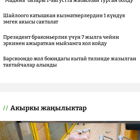
"Мадина" базары 1-августта жабылбай турган болду
Шайлоого катышкан кызматкерлердин 1 күндүк
эмгек акысы сакталат
Президент браконьерлик үчүн 7 жылга чейин
эркинен ажыраткан мыйзамга кол койду
Барскоондо жол боюндагы кытай тилинде жазылган
тактайчалар алынды
Акыркы жаңылыктар