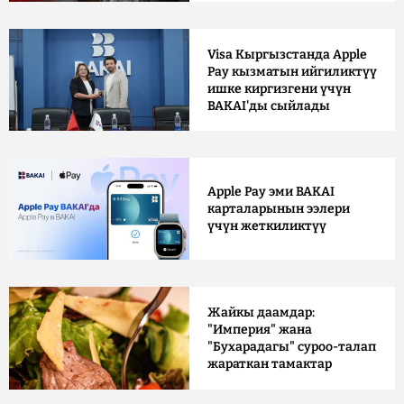
Visa Кыргызстанда Apple
Pay кызматын ийгиликтүү
ишке киргизгени үчүн
BAKAI'ды сыйлады
Apple Pay эми BAKAI
карталарынын ээлери
үчүн жеткиликтүү
Жайкы даамдар:
"Империя" жана
"Бухарадагы" суроо-талап
жараткан тамактар