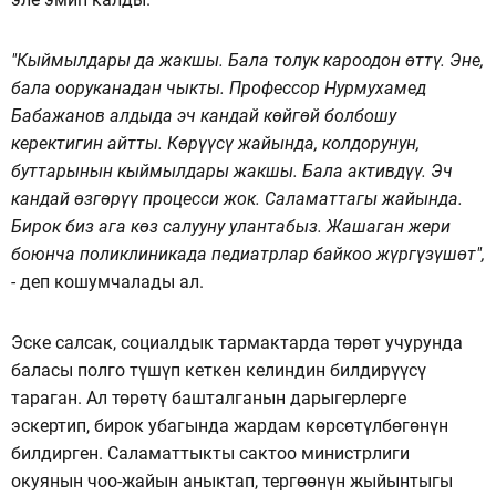
"Кыймылдары да жакшы. Бала толук кароодон өттү. Эне,
бала ооруканадан чыкты. Профессор Нурмухамед
Бабажанов алдыда эч кандай көйгөй болбошу
керектигин айтты. Көрүүсү жайында, колдорунун,
буттарынын кыймылдары жакшы. Бала активдүү. Эч
кандай өзгөрүү процесси жок. Саламаттагы жайында.
Бирок биз ага көз салууну улантабыз. Жашаган жери
боюнча поликлиникада педиатрлар байкоо жүргүзүшөт",
-
деп кошумчалады ал.
Эске салсак, социалдык тармактарда төрөт учурунда
баласы полго түшүп кеткен келиндин билдирүүсү
тараган. Ал төрөтү башталганын дарыгерлерге
эскертип, бирок убагында жардам көрсөтүлбөгөнүн
билдирген. Саламаттыкты сактоо министрлиги
окуянын чоо-жайын аныктап, тергөөнүн жыйынтыгы