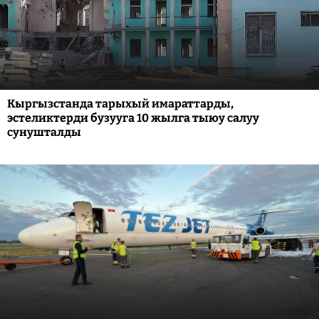
Кыргызстанда тарыхый имараттарды,
эстеликтерди бузууга 10 жылга тыюу салуу
сунушталды