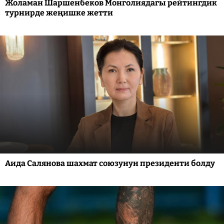
Жоламан Шаршенбеков Монголиядагы рейтингдик
турнирде жеңишке жетти
Аида Салянова шахмат союзунун президенти болду