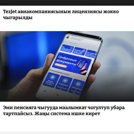
TezJet авиакомпаниясынын лицензиясы жокко
чыгарылды
Эми пенсияга чыгууда маалымкат чогултуп убара
тартпайсыз. Жаңы система ишке кирет