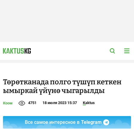
Төрөтканада полго түшүп кеткен
ымыркай үйүнө чыгарылды
4751
18 июля 2023 15:37
Kaktus
Коом
Все самое интересное в
Telegram