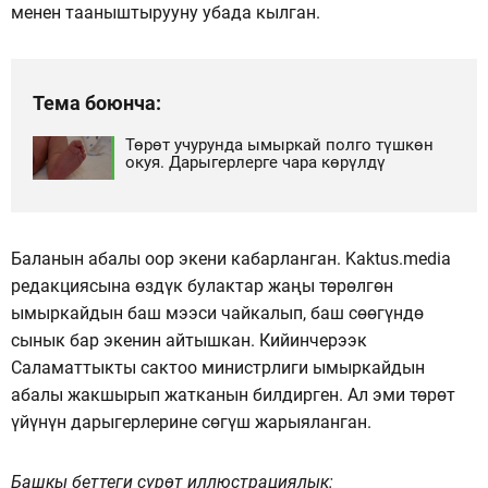
менен тааныштырууну убада кылган.
Тема боюнча:
Төрөт учурунда ымыркай полго түшкөн
окуя. Дарыгерлерге чара көрүлдү
Баланын абалы оор экени кабарланган. Kaktus.media
редакциясына өздүк булактар жаңы төрөлгөн
ымыркайдын баш мээси чайкалып, баш сөөгүндө
сынык бар экенин айтышкан. Кийинчерээк
Саламаттыкты сактоо министрлиги ымыркайдын
абалы жакшырып жатканын билдирген. Ал эми төрөт
үйүнүн дарыгерлерине сөгүш жарыяланган.
Башкы беттеги сүрөт иллюстрациялык: