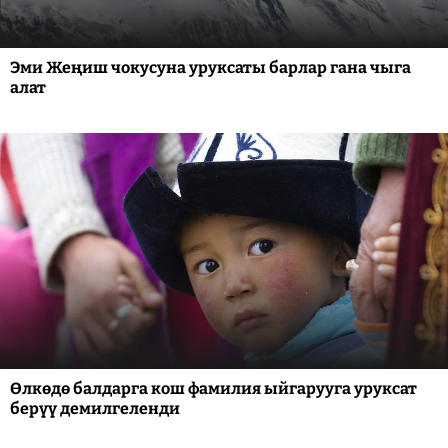
Эми Жеңиш чокусуна уруксаты барлар гана чыга
алат
Өлкөдө балдарга кош фамилия ыйгарууга уруксат
берүү демилгеленди