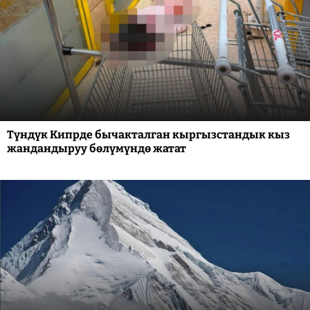
Түндүк Кипрде бычакталган кыргызстандык кыз
жандандыруу бөлүмүндө жатат