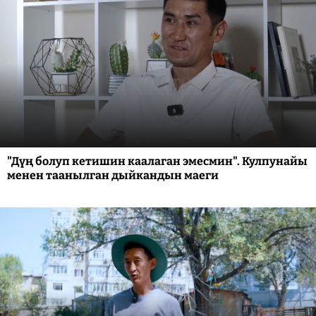
"Дүң болуп кетишин каалаган эмесмин". Кулпунайы
менен таанылган дыйкандын маеги