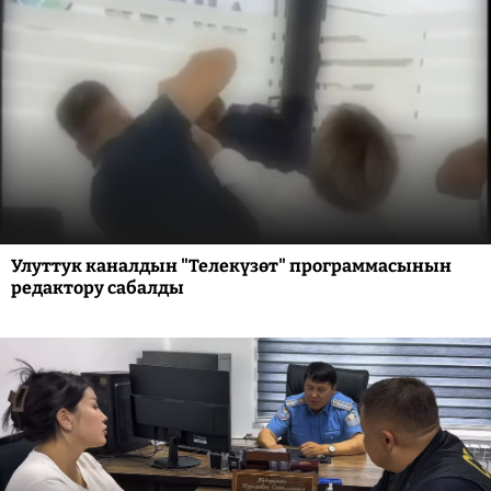
Улуттук каналдын "Телекүзөт" программасынын
редактору сабалды