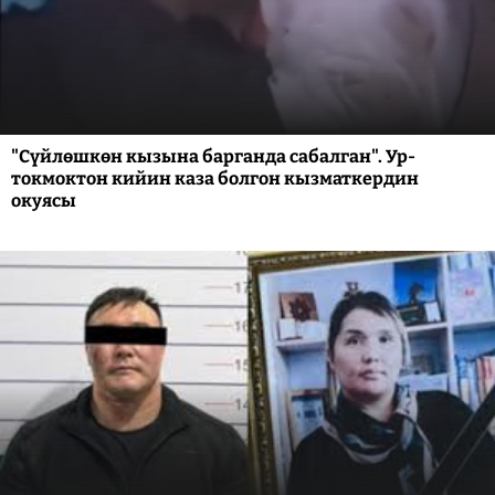
"Сүйлөшкөн кызына барганда сабалган". Ур-
токмоктон кийин каза болгон кызматкердин
окуясы