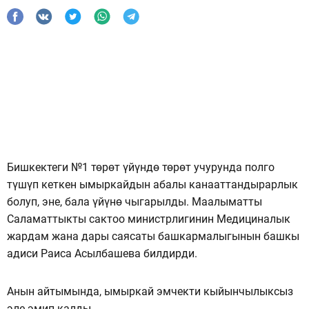
Бишкектеги №1 төрөт үйүндө төрөт учурунда полго
түшүп кеткен ымыркайдын абалы канааттандырарлык
болуп, эне, бала үйүнө чыгарылды. Маалыматты
Саламаттыкты сактоо министрлигинин Медициналык
жардам жана дары саясаты башкармалыгынын башкы
адиси Раиса Асылбашева билдирди.
Анын айтымында, ымыркай эмчекти кыйынчылыксыз
эле эмип калды.