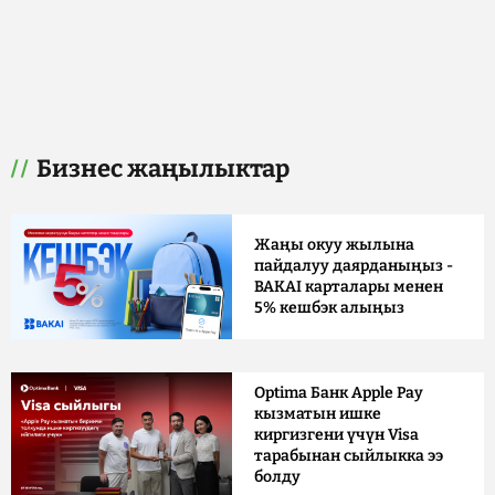
Бизнес жаңылыктар
Жаңы окуу жылына
пайдалуу даярданыңыз -
BAKAI карталары менен
5% кешбэк алыңыз
Optima Банк Apple Pay
кызматын ишке
киргизгени үчүн Visa
тарабынан сыйлыкка ээ
болду