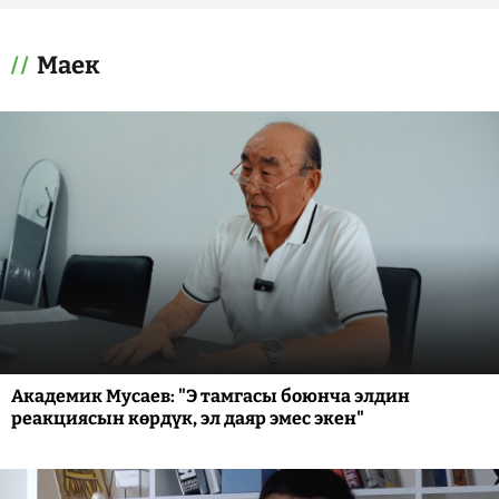
Маек
Академик Мусаев: "Э тамгасы боюнча элдин
реакциясын көрдүк, эл даяр эмес экен"