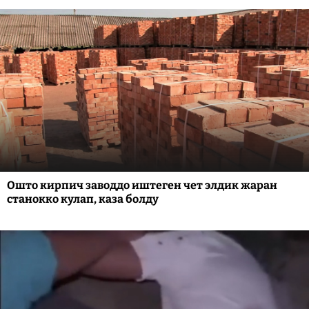
Ошто кирпич заводдо иштеген чет элдик жаран
станокко кулап, каза болду