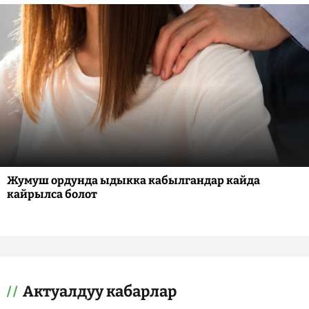
Жумуш ордунда ыдыкка кабылгандар кайда
кайрылса болот
Актуалдуу кабарлар