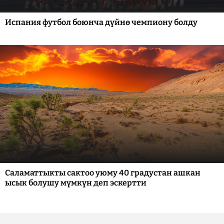
Испания футбол боюнча дүйнө чемпиону болду
Саламаттыкты сактоо уюму 40 градустан ашкан
ысык болушу мүмкүн деп эскертти