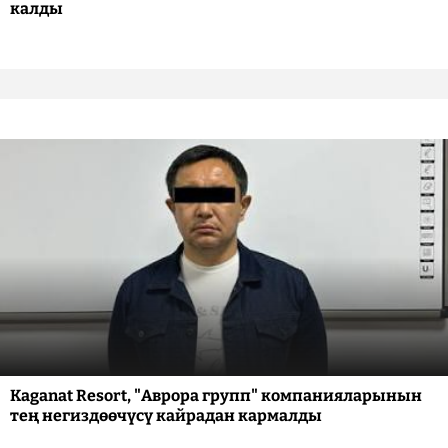
калды
Kaganat Resort, "Аврора групп" компанияларынын
тең негиздөөчүсү кайрадан кармалды