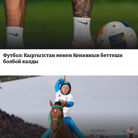
Футбол: Кыргызстан менен Кениянын беттеши
болбой калды