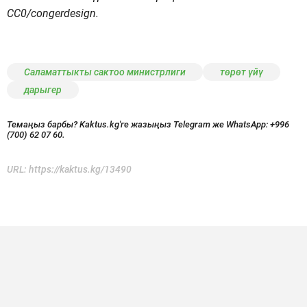
CC0/congerdesign.
Саламаттыкты сактоо министрлиги
төрөт үйү
дарыгер
Темаңыз барбы? Kaktus.kg'ге жазыңыз Telegram же WhatsApp:
+996
(700) 62 07 60.
URL:
https://kaktus.kg/13490