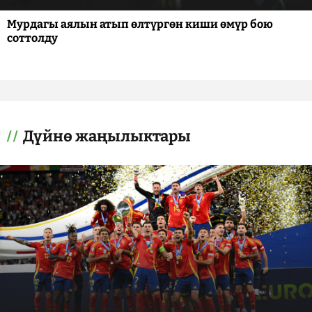
Мурдагы аялын атып өлтүргөн киши өмүр бою
соттолду
Дүйнө жаңылыктары