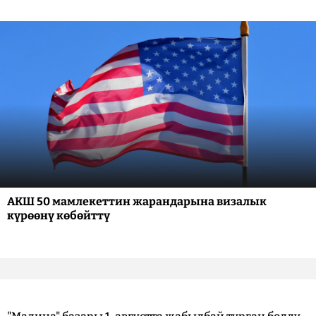
АКШ 50 мамлекеттин жарандарына визалык
күрөөнү көбөйттү