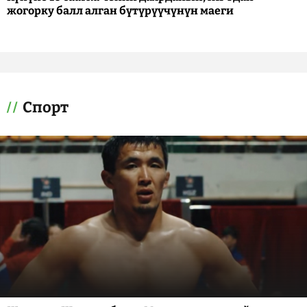
жогорку балл алган бүтүрүүчүнүн маеги
Спорт