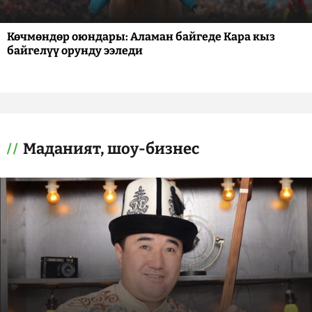
Көчмөндөр оюндары: Аламан байгеде Кара кыз
байгелүү орунду ээледи
Маданият, шоу-бизнес