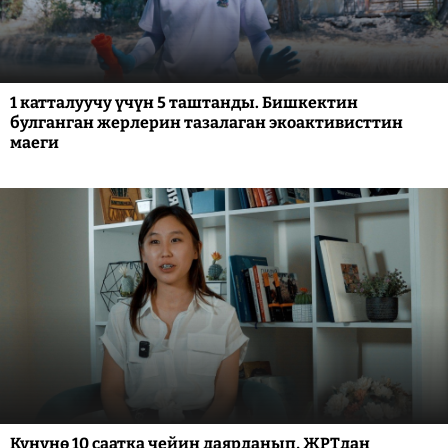
1 катталуучу үчүн 5 таштанды. Бишкектин
булганган жерлерин тазалаган экоактивисттин
маеги
Күнүнө 10 саатка чейин даярданып, ЖРТдан