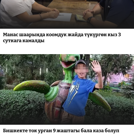
Манас шаарында коомдук жайда түкүргөн кыз 3
суткага камалды
Бишкекте ток урган 9 жаштагы бала каза болуп