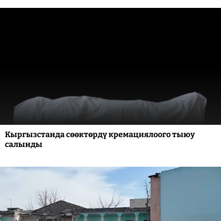
Кыргызстанда сөөктөрдү кремациялоого тыюу
салынды