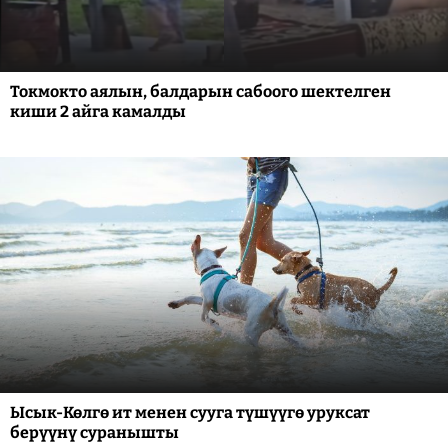
Токмокто аялын, балдарын сабоого шектелген
киши 2 айга камалды
Ысык-Көлгө ит менен сууга түшүүгө уруксат
берүүнү суранышты