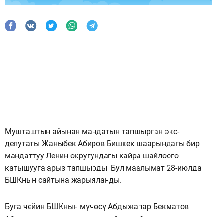
Мушташтын айынан мандатын тапшырган экс-
депутаты Жаныбек Абиров Бишкек шаарындагы бир
мандаттуу Ленин округундагы кайра шайлоого
катышууга арыз тапшырды. Бул маалымат 28-июлда
БШКнын сайтына жарыяланды.
Буга чейин БШКнын мүчөсү Абдыжапар Бекматов