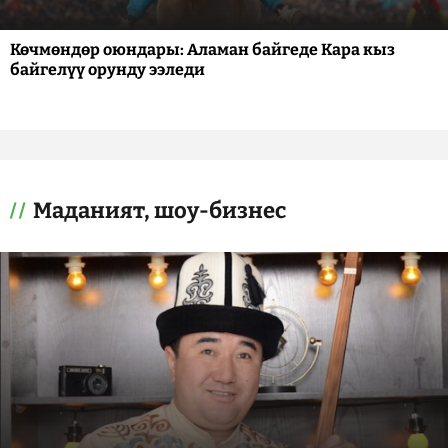
Көчмөндөр оюндары: Аламан байгеде Кара кыз
байгелүү орунду ээледи
Маданият, шоу-бизнес