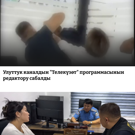
Улуттук каналдын "Телекүзөт" программасынын
редактору сабалды