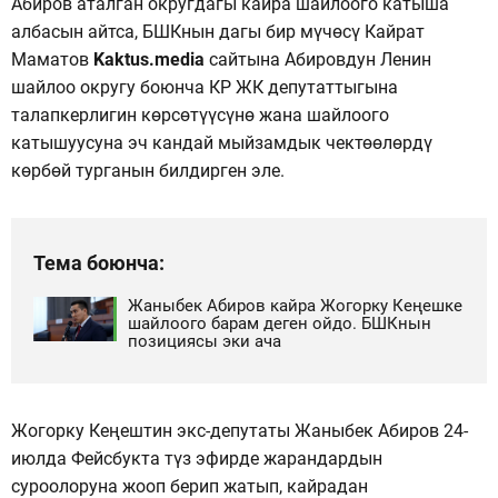
Абиров аталган округдагы кайра шайлоого катыша
албасын айтса, БШКнын дагы бир мүчөсү Кайрат
Маматов
Kaktus.media
сайтына Абировдун Ленин
шайлоо округу боюнча КР ЖК депутаттыгына
талапкерлигин көрсөтүүсүнө жана шайлоого
катышуусуна эч кандай мыйзамдык чектөөлөрдү
көрбөй турганын билдирген эле.
Тема боюнча:
Жаныбек Абиров кайра Жогорку Кеңешке
шайлоого барам деген ойдо. БШКнын
позициясы эки ача
Жогорку Кеңештин экс-депутаты Жаныбек Абиров 24-
июлда Фейсбукта түз эфирде жарандардын
суроолоруна жооп берип жатып, кайрадан