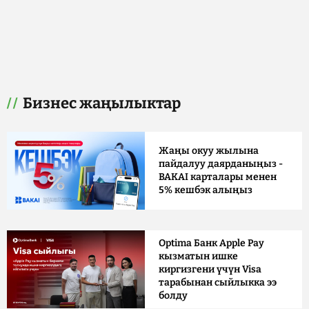
Бизнес жаңылыктар
Жаңы окуу жылына
пайдалуу даярданыңыз -
BAKAI карталары менен
5% кешбэк алыңыз
Optima Банк Apple Pay
кызматын ишке
киргизгени үчүн Visa
тарабынан сыйлыкка ээ
болду