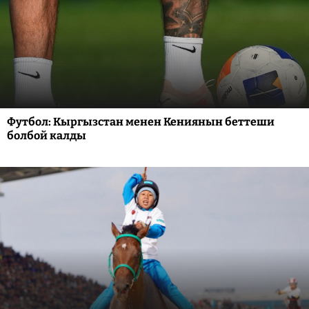
Футбол: Кыргызстан менен Кениянын беттеши
болбой калды