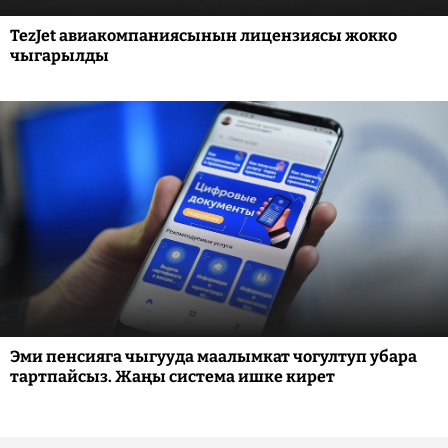
TezJet авиакомпаниясынын лицензиясы жокко
чыгарылды
Эми пенсияга чыгууда маалымкат чогултуп убара
тартпайсыз. Жаңы система ишке кирет