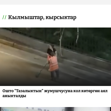
Кылмыштар, кырсыктар
Ошто "Тазалыктын" жумушчусуна кол көтөргөн аял
аныкталды