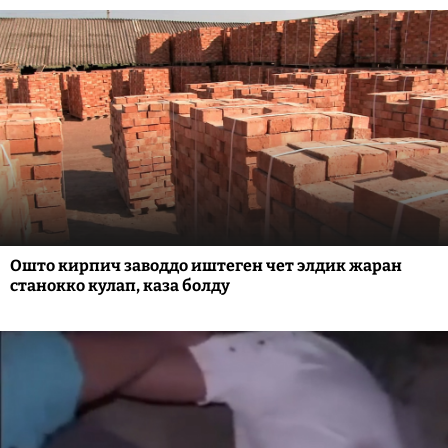
Ошто кирпич заводдо иштеген чет элдик жаран
станокко кулап, каза болду