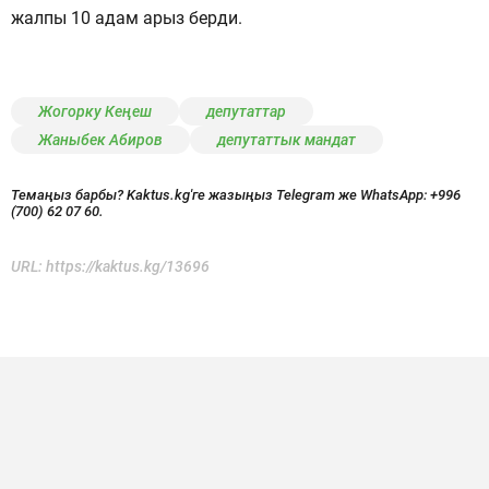
жалпы 10 адам арыз берди.
Жогорку Кеңеш
депутаттар
Жаныбек Абиров
депутаттык мандат
Темаңыз барбы? Kaktus.kg'ге жазыңыз Telegram же WhatsApp:
+996
(700) 62 07 60.
URL:
https://kaktus.kg/13696