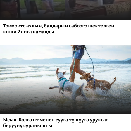
Токмокто аялын, балдарын сабоого шектелген
киши 2 айга камалды
Ысык-Көлгө ит менен сууга түшүүгө уруксат
берүүнү суранышты