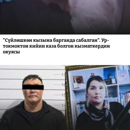
"Сүйлөшкөн кызына барганда сабалган". Ур-
токмоктон кийин каза болгон кызматкердин
окуясы