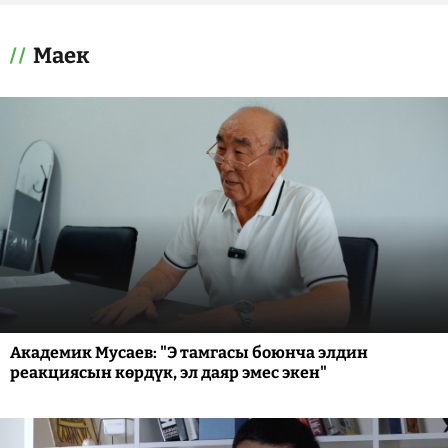
Маек
Академик Мусаев: "Э тамгасы боюнча элдин
реакциясын көрдүк, эл даяр эмес экен"