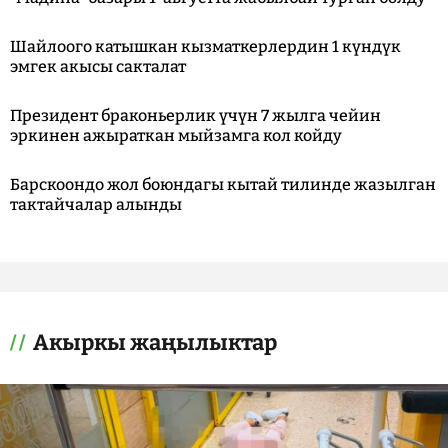
Шайлоого катышкан кызматкерлердин 1 күндүк
эмгек акысы сакталат
Президент браконьерлик үчүн 7 жылга чейин
эркинен ажыраткан мыйзамга кол койду
Барскоондо жол боюндагы кытай тилинде жазылган
тактайчалар алынды
Акыркы жаңылыктар