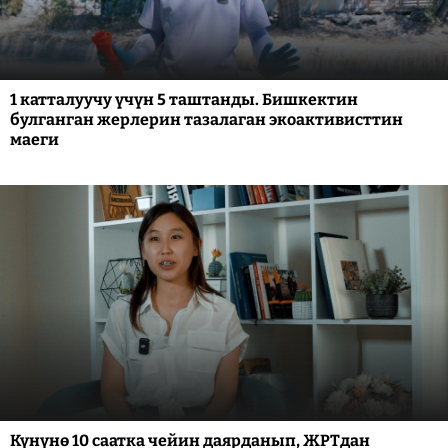
1 катталуучу үчүн 5 таштанды. Бишкектин
булганган жерлерин тазалаган экоактивисттин
маеги
Күнүнө 10 саатка чейин даярданып, ЖРТдан