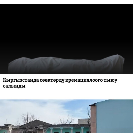
Кыргызстанда сөөктөрдү кремациялоого тыюу
салынды