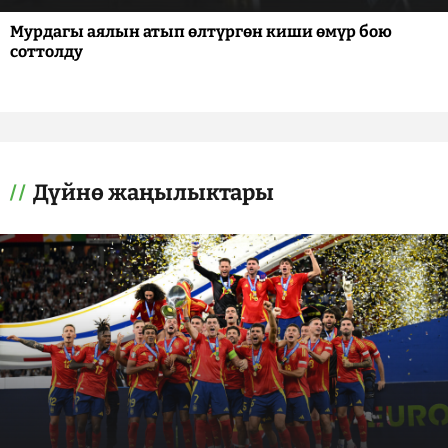
Мурдагы аялын атып өлтүргөн киши өмүр бою
соттолду
Дүйнө жаңылыктары