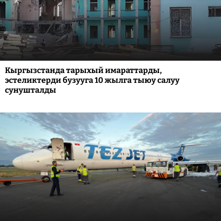
Кыргызстанда тарыхый имараттарды,
эстеликтерди бузууга 10 жылга тыюу салуу
сунушталды