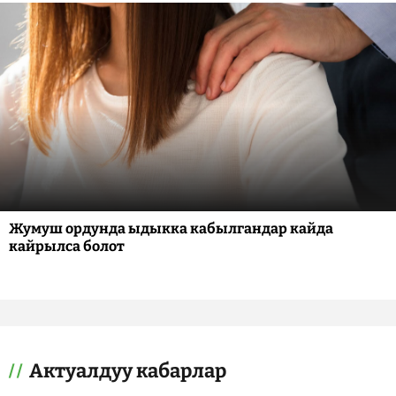
Жумуш ордунда ыдыкка кабылгандар кайда
кайрылса болот
Актуалдуу кабарлар