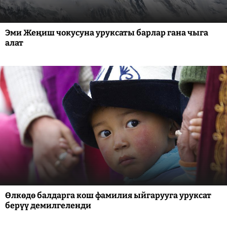
Эми Жеңиш чокусуна уруксаты барлар гана чыга
алат
Өлкөдө балдарга кош фамилия ыйгарууга уруксат
берүү демилгеленди