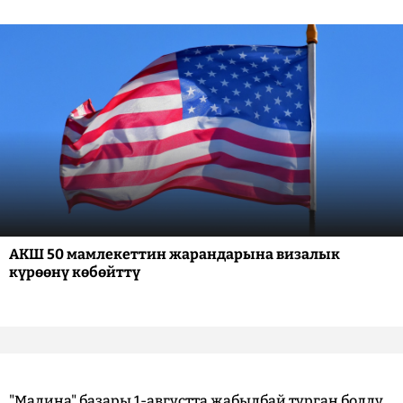
АКШ 50 мамлекеттин жарандарына визалык
күрөөнү көбөйттү
"Мадина" базары 1-августта жабылбай турган болду