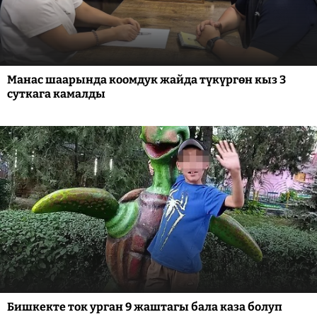
Манас шаарында коомдук жайда түкүргөн кыз 3
суткага камалды
Бишкекте ток урган 9 жаштагы бала каза болуп