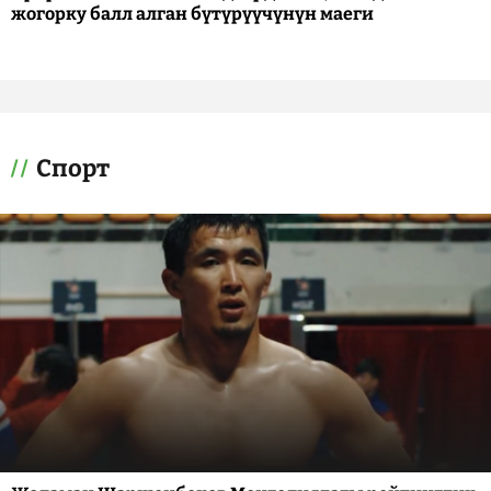
жогорку балл алган бүтүрүүчүнүн маеги
Спорт