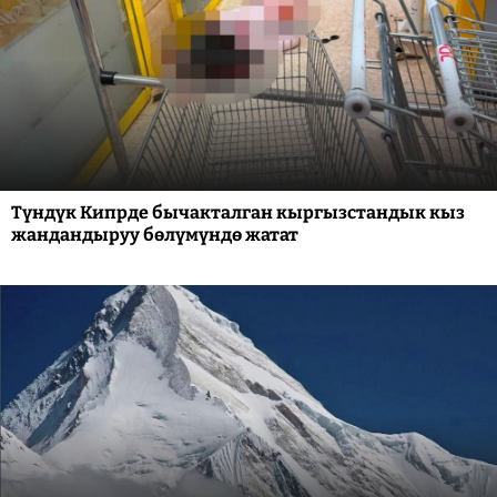
Түндүк Кипрде бычакталган кыргызстандык кыз
жандандыруу бөлүмүндө жатат