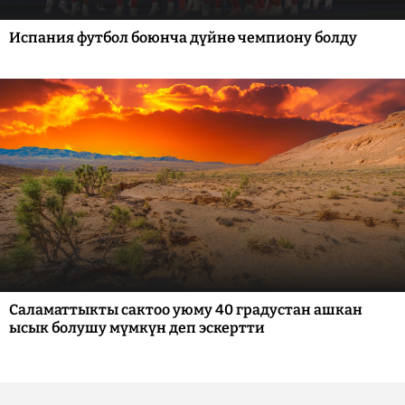
Испания футбол боюнча дүйнө чемпиону болду
Саламаттыкты сактоо уюму 40 градустан ашкан
ысык болушу мүмкүн деп эскертти