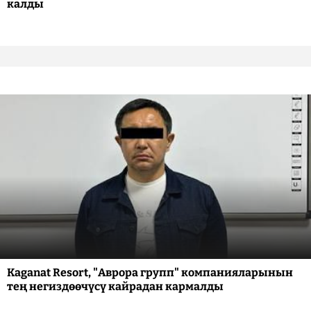
калды
Kaganat Resort, "Аврора групп" компанияларынын
тең негиздөөчүсү кайрадан кармалды