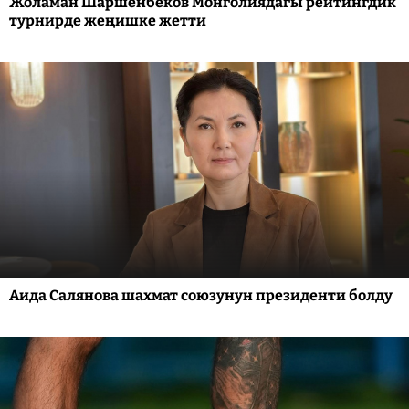
Жоламан Шаршенбеков Монголиядагы рейтингдик
турнирде жеңишке жетти
Аида Салянова шахмат союзунун президенти болду