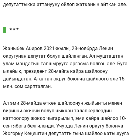
депутаттыкка аттанууну ойлоп жатканын айткан эле.
***
Жаныбек Абиров 2021-жылы, 28-ноябрда Ленин
округунан депутат болуп шайланган. Ал мушташтан
улам мандатын тапшырууга аргасыз болгон эле. Буга
ылайык, президент 28-майга кайра шайлоону
дайындаган. Аталган округ боюнча шайлоого эле 15
млн. сом сарпталган.
Ал эми 28-майда өткөн шайлоонун жыйынты менен
биринчи-экинчи болуп чыккан талапкерлердин
каттоолору жокко чыгарылып, эми кайра шайлоо 10-
сентябрга белгиленди. Учурда Ленин оркугу боюнча
Жогорку Кеңештин депутаттыгына шайлоо катышууга