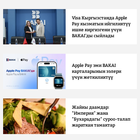
Visa Кыргызстанда Apple
Pay кызматын ийгиликтүү
ишке киргизгени үчүн
BAKAI'ды сыйлады
Apple Pay эми BAKAI
карталарынын ээлери
үчүн жеткиликтүү
Жайкы даамдар:
"Империя" жана
"Бухарадагы" суроо-талап
жараткан тамактар