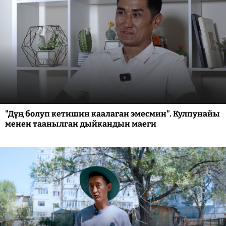
"Дүң болуп кетишин каалаган эмесмин". Кулпунайы
менен таанылган дыйкандын маеги