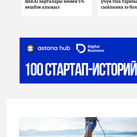
BAKAI карталары менен 5%
үчүн Visa тараб
кешбэк алыңыз
сыйлыкка ээ бо