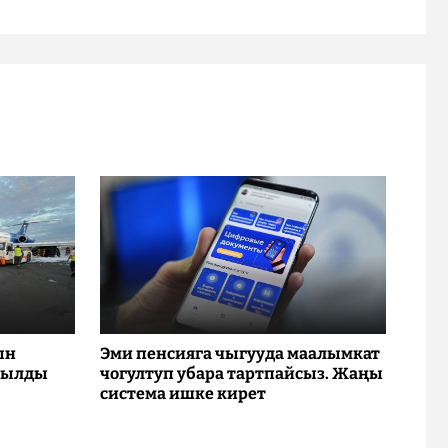
ын
Эми пенсияга чыгууда маалымкат
рылды
чогултуп убара тартпайсыз. Жаңы
система ишке кирет