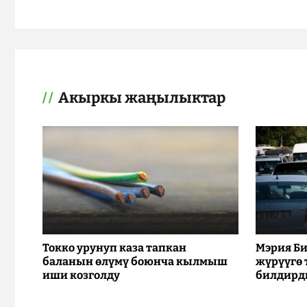
Акыркы жаңылыктар
Токко урунуп каза тапкан
Мэрия Би
баланын өлүмү боюнча кылмыш
жүрүүгө
иши козголду
билдирд