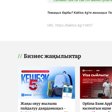
Саламаттыкты сактоо министрлиг
Темаңыз барбы? Kaktus.kg'ге жазыңыз Te
URL:
https://kaktus.kg/14857
Бизнес жаңылыктар
Жаңы окуу жылына
Optima Банк Appl
пайдалуу даярданыңыз -
кызматын ишке 