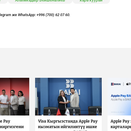
и
Алымкадыр Бейшеналиев
кара куурай
legram же WhatsApp:
+996 (700) 62 07 60.
e Pay
Visa Кыргызстанда Apple Pay
Apple Pay
киргизгени
кызматын ийгиликтүү ишке
карталар