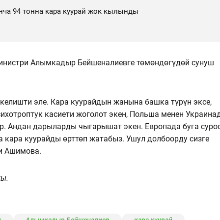
нча 94 тонна кара куурай жок кылынды
министри Алымкадыр Бейшеналиевге төмөндөгүдөй сунуш
келишти эле. Кара куурайдын жанына башка түрүн эксе,
ихотроптук касиети жоголот экен, Польша менен Украина
р. Андан дарыларды чыгарышат экен. Европада буга суроо
а кара куурайды өрттөп жатабыз. Ушул долбоорду сизге
ди Ашимова.
ы.