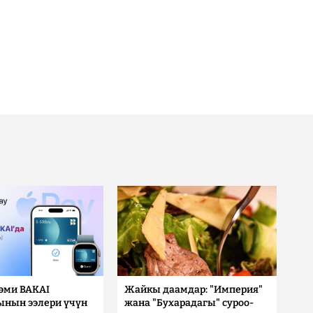
 эми BAKAI
Жайкы даамдар: "Империя"
ынын ээлери үчүн
жана "Бухарадагы" суроо-