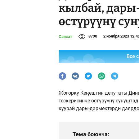
кылбай, дары
өстүрүүнү су
8790
2 ноября 2023 12:4
Саясат
Все 
Жогорку Кеңештин депутаты Дин
тескерисинче өстүрүүнү сунушта
куурай дары-дармектерди даярдо
Тема боюнча: