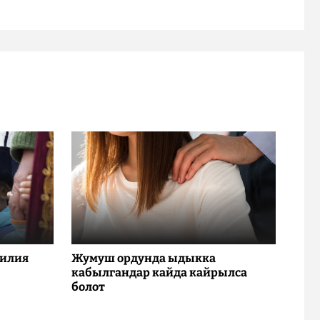
милия
Жумуш ордунда ыдыкка
кабылгандар кайда кайрылса
болот