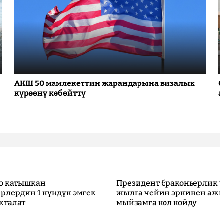
АКШ 50 мамлекеттин жарандарына визалык
күрөөнү көбөйттү
о катышкан
Президент браконьерлик 
рлердин 1 күндүк эмгек
жылга чейин эркинен аж
кталат
мыйзамга кол койду