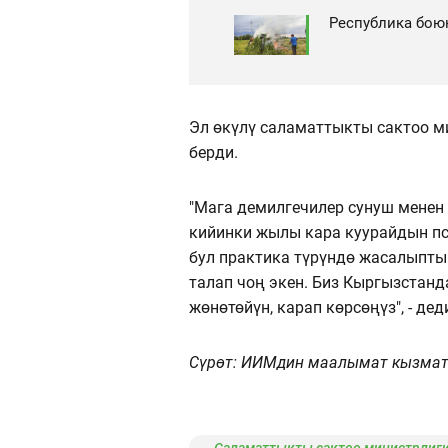
Республика бою
Эл өкүлү саламаттыкты сактоо 
берди.
"Мага демилгечилер сунуш менен 
кийинки жылы кара куурайдын пс
бул практика түрүндө жасалыпты
талап чоң экен. Биз Кыргызстанд
жөнөтөйүн, карап көрсөңүз", - де
Сүрөт: ИИМдин маалымат кызмат