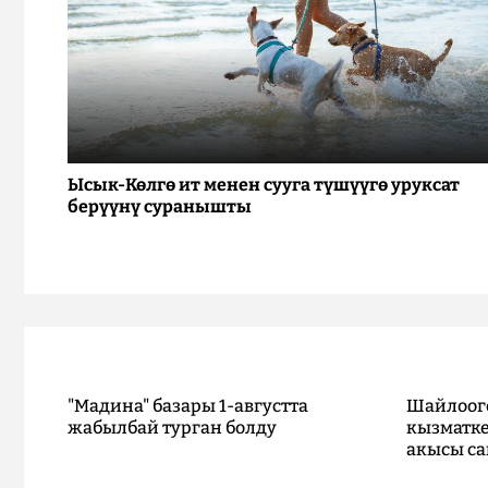
Ысык-Көлгө ит менен сууга түшүүгө уруксат
берүүнү суранышты
"Мадина" базары 1-августта
Шайлоог
жабылбай турган болду
кызматке
акысы са