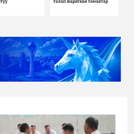
түү
талап жараткан тамактар