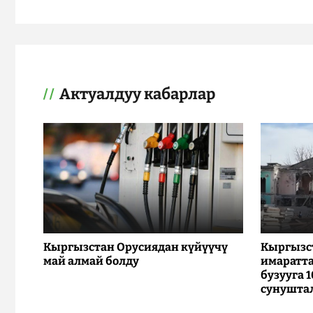
Актуалдуу кабарлар
Кыргызстан Орусиядан күйүүчү
Кыргызс
май алмай болду
имаратта
бузууга 
сунушта