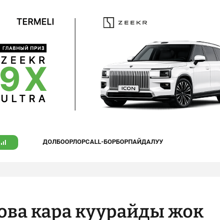
ДОЛБООРЛОР
CALL-БОРБОР
ПАЙДАЛУУ
ва кара куурайды жок