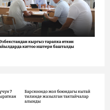
Өзбекстандан кыргыз тарапка өткөн
айылдарда каттоо иштери башталды
үчүн 7
Барскоондо жол боюндагы кытай
ыраткан
тилинде жазылган тактайчалар
алынды