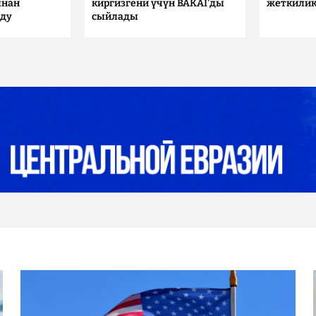
ынан
киргизгени үчүн BAKAI'ды
жеткилик
лду
сыйлады