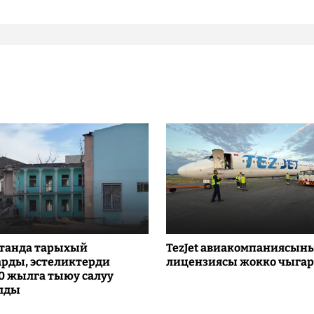
танда тарыхый
TezJet авиакомпаниясын
рды, эстеликтерди
лицензиясы жокко чыга
10 жылга тыюу салуу
лды