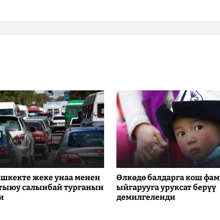
шкекте жеке унаа менен
Өлкөдө балдарга кош фа
 тыюу салынбай турганын
ыйгарууга уруксат берүү
и
демилгеленди