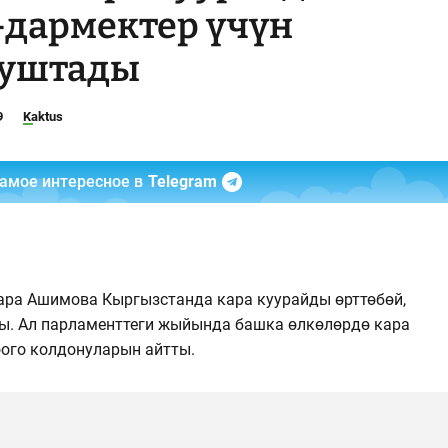
-дармектер үчүн
нуштады
9
Kaktus
самое интересное в
Telegram
ара Ашимова Кыргызстанда кара куурайды өрттөбөй,
ды. Ал парламенттеги жыйында башка өлкөлөрдө кара
ого колдонуларын айтты.