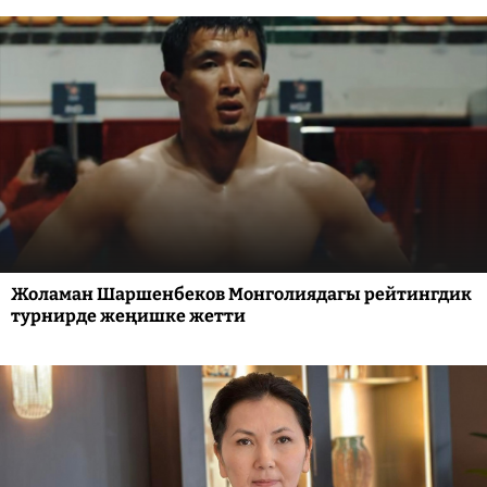
Жоламан Шаршенбеков Монголиядагы рейтингдик
турнирде жеңишке жетти