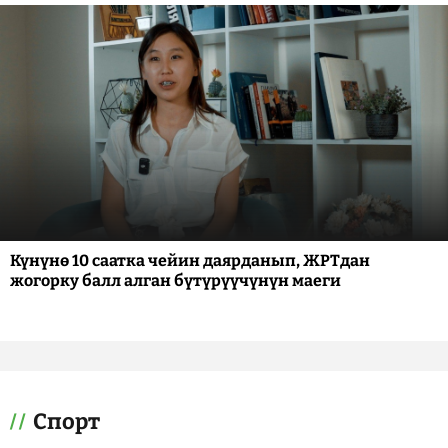
Күнүнө 10 саатка чейин даярданып, ЖРТдан
жогорку балл алган бүтүрүүчүнүн маеги
Спорт