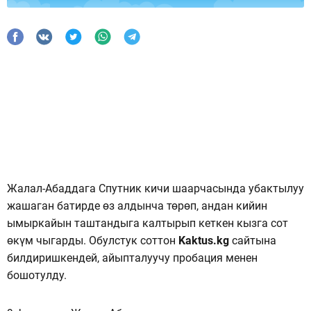
Жалал-Абаддага Спутник кичи шаарчасында убактылуу
жашаган батирде өз алдынча төрөп, андан кийин
ымыркайын таштандыга калтырып кеткен кызга сот
өкүм чыгарды. Обулстук соттон
Kaktus.kg
сайтына
билдиришкендей, айыпталуучу пробация менен
бошотулду.