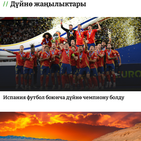
Дүйнө жаңылыктары
Испания футбол боюнча дүйнө чемпиону болду