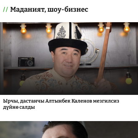
Маданият, шоу-бизнес
Ырчы, дастанчы Алтынбек Каленов мезгилсиз
дүйнө салды