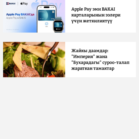
Apple Pay эми BAKAI
карталарынын ээлери
үчүн жеткиликтүү
Жайкы даамдар:
"Империя" жана
"Бухарадагы" суроо-талап
жараткан тамактар