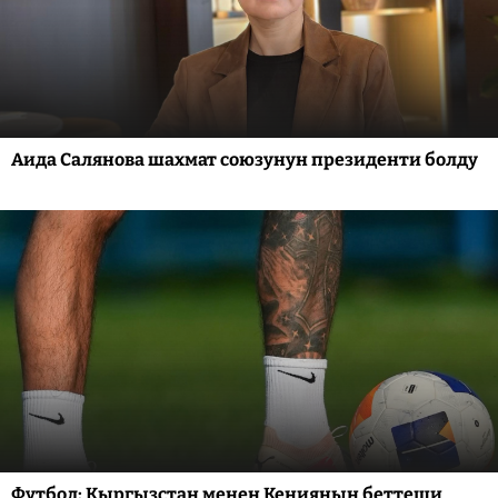
Аида Салянова шахмат союзунун президенти болду
Футбол: Кыргызстан менен Кениянын беттеши