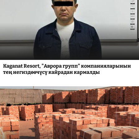
Kaganat Resort, "Аврора групп" компанияларынын
тең негиздөөчүсү кайрадан кармалды