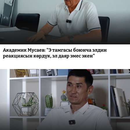
Академик Мусаев: "Э тамгасы боюнча элдин
реакциясын көрдүк, эл даяр эмес экен"