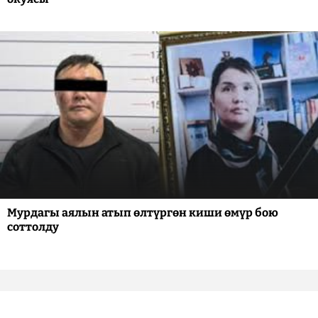
Мурдагы аялын атып өлтүргөн киши өмүр бою
соттолду