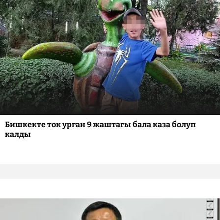
Бишкекте ток урган 9 жаштагы бала каза болуп
калды