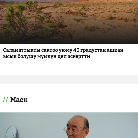
Саламаттыкты сактоо уюму 40 градустан ашкан
ысык болушу мүмкүн деп эскертти
Маек