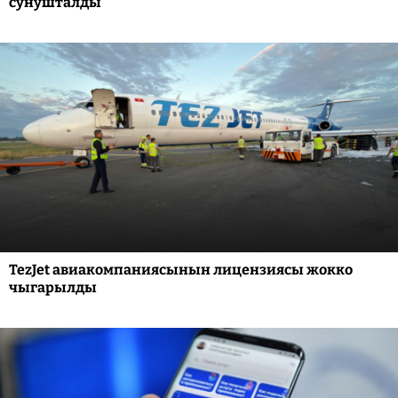
сунушталды
TezJet авиакомпаниясынын лицензиясы жокко
чыгарылды