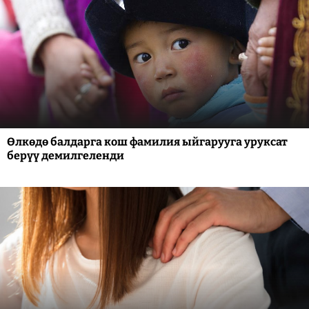
Өлкөдө балдарга кош фамилия ыйгарууга уруксат
берүү демилгеленди