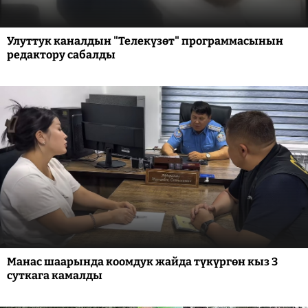
Улуттук каналдын "Телекүзөт" программасынын
редактору сабалды
Манас шаарында коомдук жайда түкүргөн кыз 3
суткага камалды