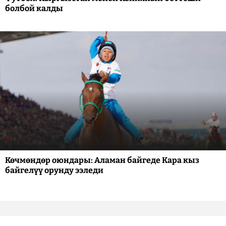
болбой калды
Көчмөндөр оюндары: Аламан байгеде Кара кыз
байгелүү орунду ээледи