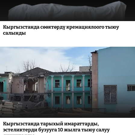
Кыргызстанда сөөктөрдү кремациялоого тыюу
салынды
Кыргызстанда тарыхый имараттарды,
эстеликтерди бузууга 10 жылга тыюу салуу