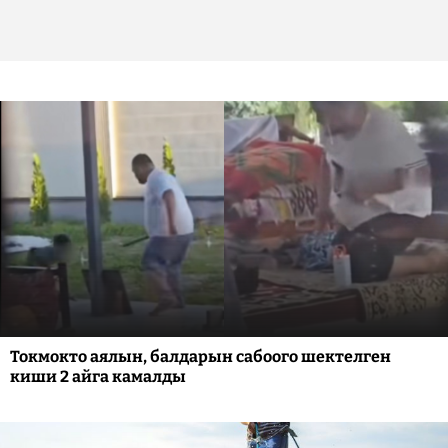
Токмокто аялын, балдарын сабоого шектелген
киши 2 айга камалды