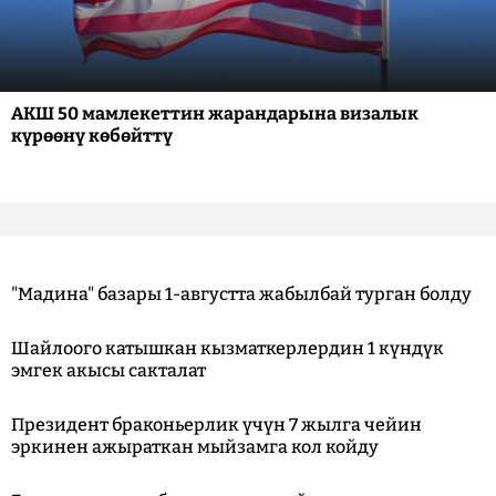
АКШ 50 мамлекеттин жарандарына визалык
күрөөнү көбөйттү
"Мадина" базары 1-августта жабылбай турган болду
Шайлоого катышкан кызматкерлердин 1 күндүк
эмгек акысы сакталат
Президент браконьерлик үчүн 7 жылга чейин
эркинен ажыраткан мыйзамга кол койду