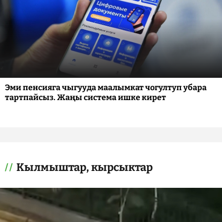
Эми пенсияга чыгууда маалымкат чогултуп убара
тартпайсыз. Жаңы система ишке кирет
Кылмыштар, кырсыктар