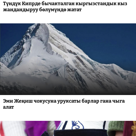
Түндүк Кипрде бычакталган кыргызстандык кыз
жандандыруу бөлүмүндө жатат
Эми Жеңиш чокусуна уруксаты барлар гана чыга
алат