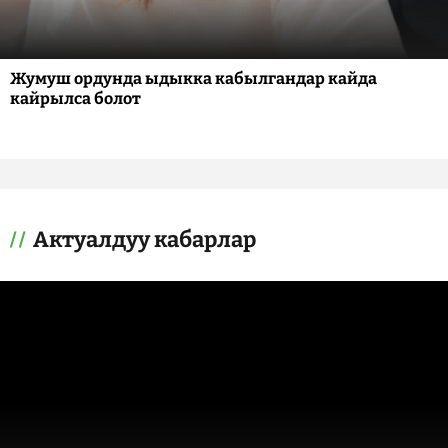
Жумуш ордунда ыдыкка кабылгандар кайда
кайрылса болот
Актуалдуу кабарлар