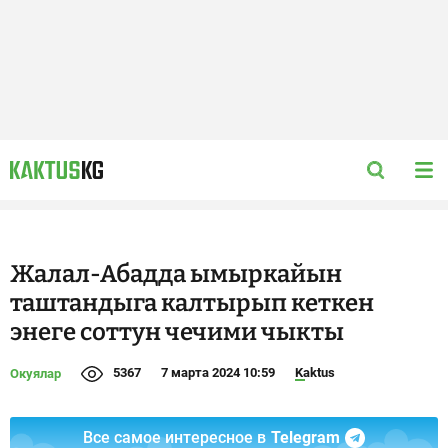
Жалал-Абадда ымыркайын
таштандыга калтырып кеткен
энеге соттун чечими чыкты
5367
7 марта 2024 10:59
Kaktus
Окуялар
Все самое интересное в
Telegram