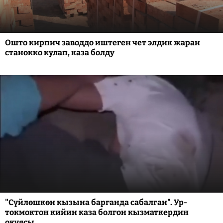
Ошто кирпич заводдо иштеген чет элдик жаран
станокко кулап, каза болду
"Сүйлөшкөн кызына барганда сабалган". Ур-
токмоктон кийин каза болгон кызматкердин
окуясы