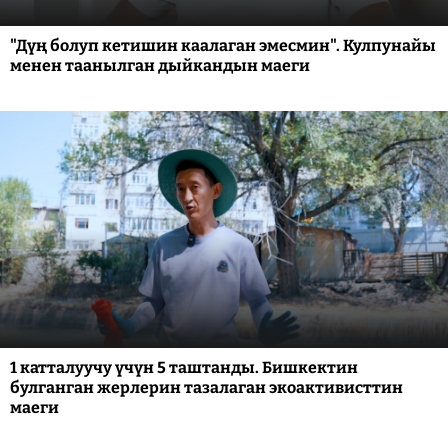
"Дүң болуп кетишин каалаган эмесмин". Кулпунайы
менен таанылган дыйкандын маеги
1 катталуучу үчүн 5 таштанды. Бишкектин
булганган жерлерин тазалаган экоактивисттин
маеги