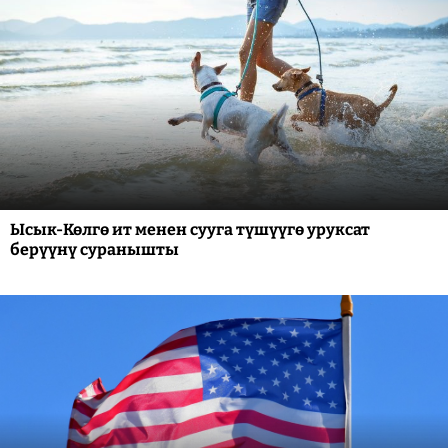
Ысык-Көлгө ит менен сууга түшүүгө уруксат
берүүнү суранышты