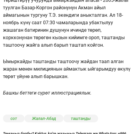
Териштирүү учурунда ымыркайдын апасы - 2005-жылы
туулган Базар-Коргон районунун Акман айыл
аймагынын тургуну Т.Э. экендиги аныкталган. Ал 18-
ноябрь күнү саат 07:30 чамаларында убактылуу
жашаган батиринин душунун ичинде төрөп,
коркконунан төрөгөн кызын кийимге ороп, таштанды
таштоочу жайга алып барып таштап койгон.
Ымыркайды таштанды таштоочу жайдан таап алган
жаран менен милициянын аймактык ыйгарымдуу өкүлү
төрөт үйүнө алып барышкан.
Башкы беттеги сүрөт иллюстрациялык.
сот
Жалал-Абад
таштанды
Темаңыз барбы? Kaktus.kg'ге жазыңыз Telegram же WhatsApp:
+996