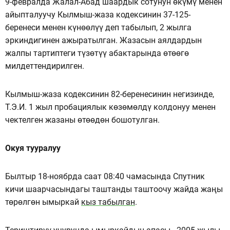
9-февралда Жалал-Абад шаардык сотунун өкүмү менен
айыпталуучу Кылмыш-жаза кодексинин 37-125-
беренеси менен күнөөлүү деп табылып, 2 жылга
эркиндигинен ажыратылган. Жазасын аялдардын
жалпы тартиптеги түзөтүү абактарында өтөөгө
милдеттендирилген.
Кылмыш-жаза кодексинин 82-беренесинин негизинде,
Т.Э.И. 1 жыл пробациялык көзөмөлдү колдонуу менен
чектелген жазаны өтөөдөн бошотулган.
Окуя тууралуу
Былтыр 18-ноябрда саат 08:40 чамасында Спутник
кичи шаарчасындагы таштанды таштоочу жайда жаңы
төрөлгөн ымыркай
кыз табылган
.