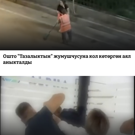
Ошто "Тазалыктын" жумушчусуна кол көтөргөн аял
аныкталды