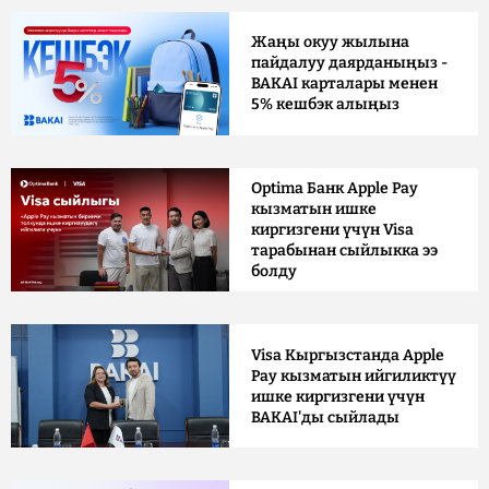
Жаңы окуу жылына
пайдалуу даярданыңыз -
BAKAI карталары менен
5% кешбэк алыңыз
Optima Банк Apple Pay
кызматын ишке
киргизгени үчүн Visa
тарабынан сыйлыкка ээ
болду
Visa Кыргызстанда Apple
Pay кызматын ийгиликтүү
ишке киргизгени үчүн
BAKAI'ды сыйлады