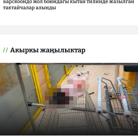
Барскоондо жол боюндагы кытай тилинде жазылган
тактайчалар алынды
Акыркы жаңылыктар