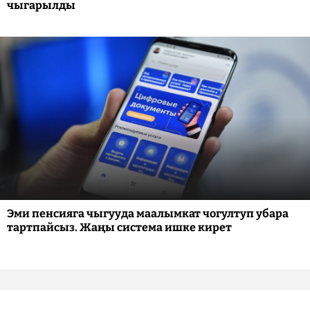
чыгарылды
Эми пенсияга чыгууда маалымкат чогултуп убара
тартпайсыз. Жаңы система ишке кирет