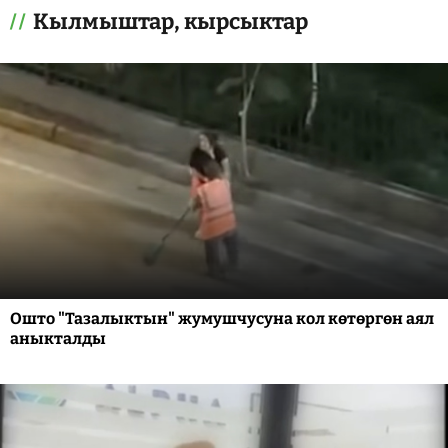
Кылмыштар, кырсыктар
Ошто "Тазалыктын" жумушчусуна кол көтөргөн аял
аныкталды