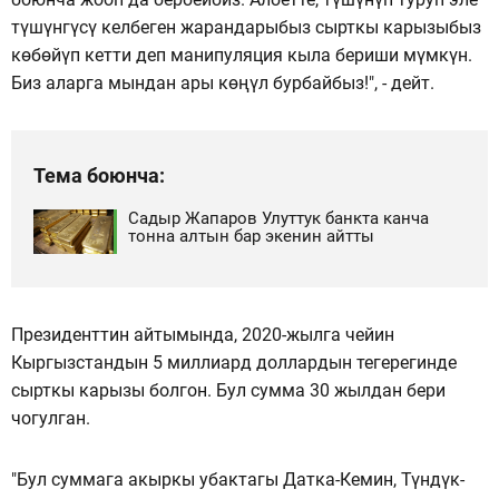
түшүнгүсү келбеген жарандарыбыз сырткы карызыбыз
көбөйүп кетти деп манипуляция кыла бериши мүмкүн.
Биз аларга мындан ары көңүл бурбайбыз!", - дейт.
Тема боюнча:
Садыр Жапаров Улуттук банкта канча
тонна алтын бар экенин айтты
Президенттин айтымында, 2020-жылга чейин
Кыргызстандын 5 миллиард доллардын тегерегинде
сырткы карызы болгон. Бул сумма 30 жылдан бери
чогулган.
"Бул суммага акыркы убактагы Датка-Кемин, Түндүк-