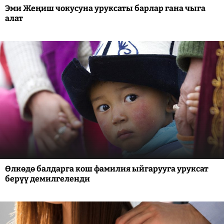
Эми Жеңиш чокусуна уруксаты барлар гана чыга
алат
Өлкөдө балдарга кош фамилия ыйгарууга уруксат
берүү демилгеленди