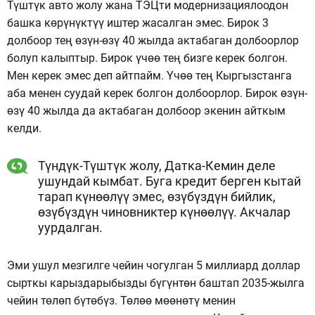
Түштүк авто жолу жана ТЭЦти модернизациялоодон
башка көрүнүктүү иштер жасалган эмес. Бирок 3
долбоор тең өзүн-өзү 40 жылда актабаган долбоорлор
болуп калыптыр. Бирок үчөө тең бизге керек болгон.
Мен керек эмес деп айтпайм. Үчөө тең Кыргызстанга
аба менен суудай керек болгон долбоорлор. Бирок өзүн-
өзү 40 жылда да актабаган долбоор экенин айткым
келди.
Түндүк-Түштүк жолу, Датка-Кемин деле
ушундай кымбат. Буга кредит берген кытай
тарап күнөөлүү эмес, өзүбүздүн бийлик,
өзүбүздүн чиновниктер күнөөлүү. Акчалар
уурдалган.
Эми ушул мезгилге чейин чогулган 5 миллиард доллар
сырткы карыздарыбызды бүгүнтөн баштап 2035-жылга
чейин төлөп бүтөбүз. Төлөө мөөнөтү менин