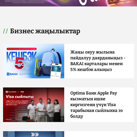
Бизнес жаңылыктар
Жаңы окуу жылына
пайдалуу даярданыңыз -
BAKAI карталары менен
5% кешбэк алыңыз
Optima Банк Apple Pay
кызматын ишке
киргизгени үчүн Visa
тарабынан сыйлыкка ээ
болду