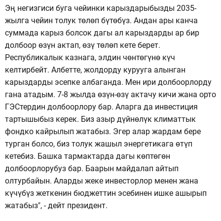
Эң негизгиси буга чейинки карыздарыбызды 2035-
жылга чейин толук төлөп бүтөбүз. Андан ары канча
суммада карыз болсок дагы ал карыздарды ар бир
долбоор өзүн актап, өзү төлөп кете берет.
Республикалык казнага, элдин чөнтөгүнө күч
келтирбейт. Албетте, жолдорду курууга алынган
карыздарды эсепке албаганда. Мен ири долбоорлорду
гана атадым. 7-8 жылда өзүн-өзү актачу кичи жана орто
ГЭСтердин долбоорлору бар. Аларга да инвестиция
тартышыбыз керек. Биз азыр дүйнөлүк климаттык
фондко кайрылып жатабыз. Эгер алар жардам бере
турган болсо, биз толук жашыл энергетикага өтүп
кетебиз. Башка тармактарда дагы көптөгөн
долбоорлорубуз бар. Баарын майдалап айтып
олтурбайын. Аларды жеке инвесторлор менен жана
күчүбүз жеткенин бюджеттин эсебинен ишке ашырып
жатабыз", - дейт президент.