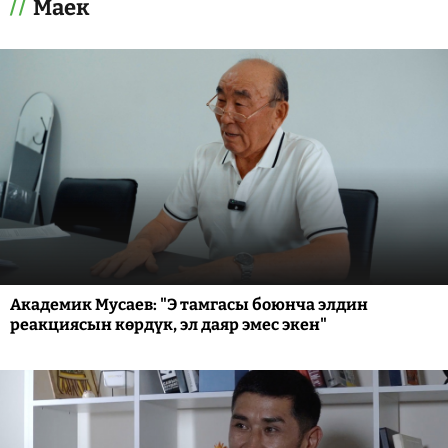
Маек
Академик Мусаев: "Э тамгасы боюнча элдин
реакциясын көрдүк, эл даяр эмес экен"