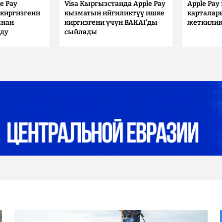
e Pay
Visa Кыргызстанда Apple Pay
Apple Pay
киргизгени
кызматын ийгиликтүү ишке
карталар
ынан
киргизгени үчүн BAKAI'ды
жеткилик
лду
сыйлады