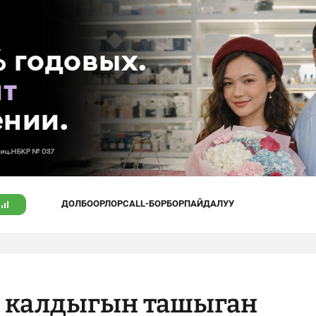
ДОЛБООРЛОР
CALL-БОРБОР
ПАЙДАЛУУ
 калдыгын ташыган