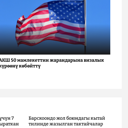
АКШ 50 мамлекеттин жарандарына визалык
күрөөнү көбөйттү
үчүн 7
Барскоондо жол боюндагы кытай
ыраткан
тилинде жазылган тактайчалар