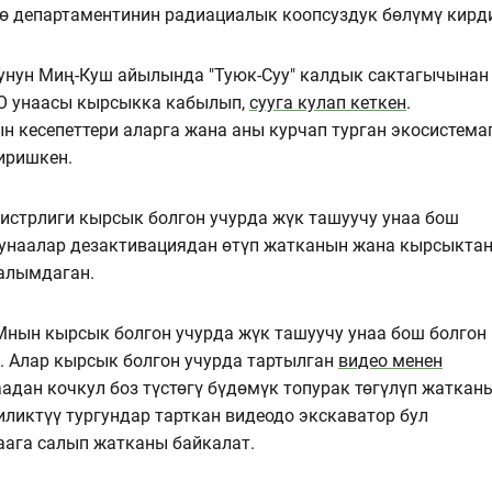
 департаментинин радиациалык коопсуздук бөлүмү кирд
сунун Миң-Куш айылында "Туюк-Суу" калдык сактагычынан
O унаасы кырсыкка кабылып,
сууга кулап кеткен
.
н кесепеттери аларга жана аны курчап турган экосистема
иришкен.
истрлиги кырсык болгон учурда жүк ташуучу унаа бош
 унаалар дезактивациядан өтүп жатканын жана кырсыкта
аалымдаган.
Мнын кырсык болгон учурда жүк ташуучу унаа бош болгон
. Алар кырсык болгон учурда тартылган
видео менен
наадан кочкул боз түстөгү бүдөмүк топурак төгүлүп жаткан
иликтүү тургундар тарткан видеодо экскаватор бул
аага салып жатканы байкалат.