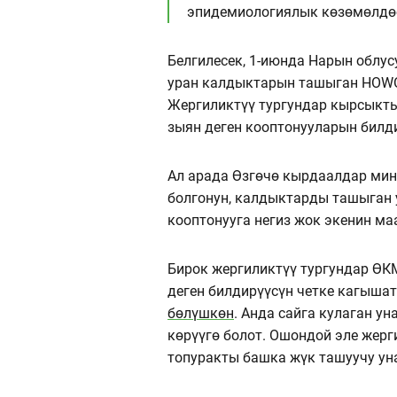
эпидемиологиялык көзөмөлдөө
Белгилесек, 1-июнда Нарын облу
уран калдыктарын ташыган HOW
Жергиликтүү тургундар кырсыкты
зыян деген кооптонууларын билд
Ал арада Өзгөчө кырдаалдар мин
болгонун, калдыктарды ташыган
кооптонууга негиз жок экенин м
Бирок жергиликтүү тургундар ӨК
деген билдирүүсүн четке кагышат
бөлүшкөн
. Анда сайга кулаган у
көрүүгө болот. Ошондой эле жерг
топуракты башка жүк ташуучу ун