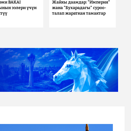
 эми BAKAI
Жайкы даамдар: "Империя"
ынын ээлери үчүн
жана "Бухарадагы" суроо-
түү
талап жараткан тамактар