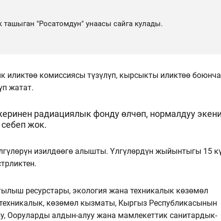
 ташыган "Росатомдун" унаасы сайга кулады.
ык иликтөө комиссиясы түзүлүп, кырсыкты иликтөө боюнча
үп жатат.
еринен радиациялык фонду өлчөп, нормалдуу экен
 себеп жок.
үлгүлөрүн изилдөөгө алышты. Үлгүлөрдүн жыйынтыгы 15 к
стрликтен.
ылыш ресурстары, экология жана техникалык көзөмөл
техникалык, көзөмөл кызматы, Кыргыз Республикасынын
у, Ооруларды алдын-алуу жана мамлекеттик санитардык-