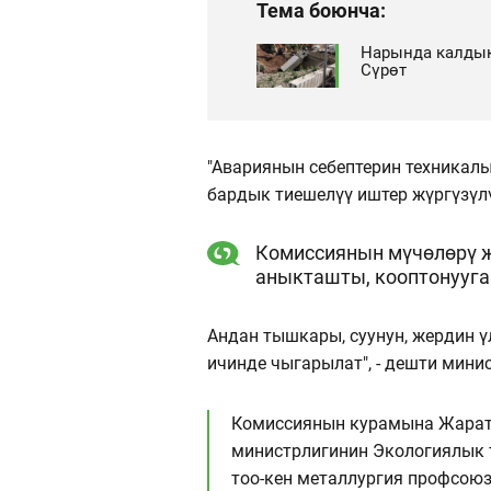
Тема боюнча:
Нарында калдык
Сүрөт
"Авариянын себептерин техникал
бардык тиешелүү иштер жүргүзүл
Комиссиянын мүчөлөрү ж
аныкташты, кооптонууга
Андан тышкары, суунун, жердин 
ичинде чыгарылат", - дешти мини
Комиссиянын курамына Жарат
министрлигинин Экологиялык 
тоо-кен металлургия профсоюз