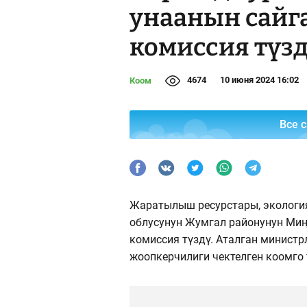
унаанын сайг
комиссия түз
4674
10 июня 2024 16:02
Коом
Все 
Жаратылыш ресурстары, экологи
облусунун Жумгал районунун Ми
комиссия түздү. Аталган министр
жоопкерчилиги чектелген коомго