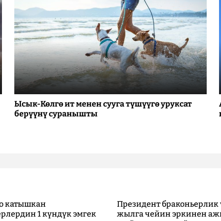
Ысык-Көлгө ит менен сууга түшүүгө уруксат
берүүнү суранышты
о катышкан
Президент браконьерлик 
рлердин 1 күндүк эмгек
жылга чейин эркинен аж