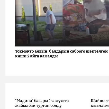
Токмокто аялын, балдарын сабоого шектелген
киши 2 айга камалды
"Мадина" базары 1-августта
Шайлоог
жабылбай турган болду
кызматке