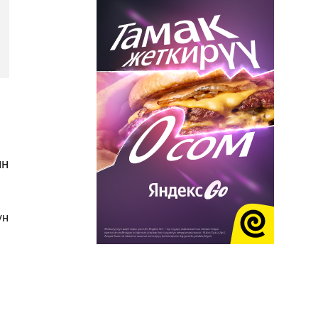
ин
үн