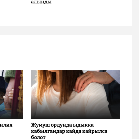
алынды
милия
Жумуш ордунда ыдыкка
кабылгандар кайда кайрылса
болот