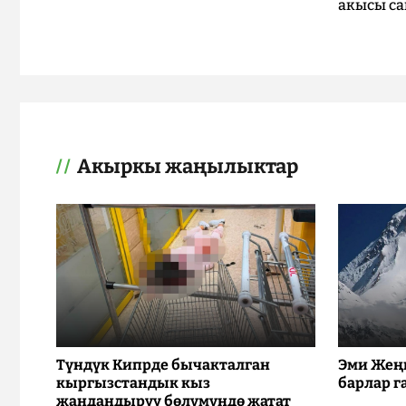
акысы са
Акыркы жаңылыктар
Түндүк Кипрде бычакталган
Эми Жең
кыргызстандык кыз
барлар г
жандандыруу бөлүмүндө жатат