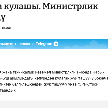
а кулашы. Министрлик
дү
Kaktus
самое интересное в
Telegram
я жана техникалык көзөмөл министрлиги 1-июнда Нарын
ң-Куш айылындагы көпүрөдөн кулаган жүк ташуучу боюнч
ликтен белгилешкендей, жүк ташуучу унаа "ЭРН-Строй"
 таандык.