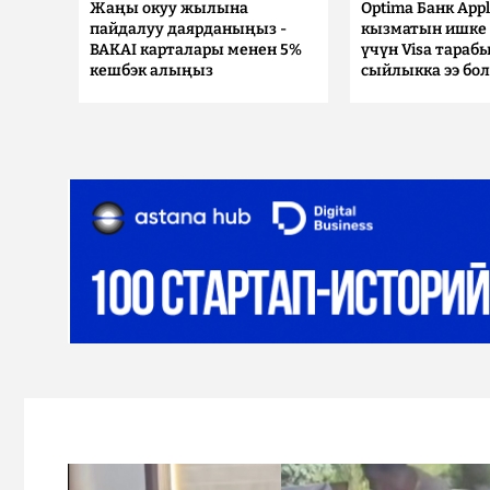
Жаңы окуу жылына
Optima Банк Appl
пайдалуу даярданыңыз -
кызматын ишке 
BAKAI карталары менен 5%
үчүн Visa тараб
кешбэк алыңыз
сыйлыкка ээ бо