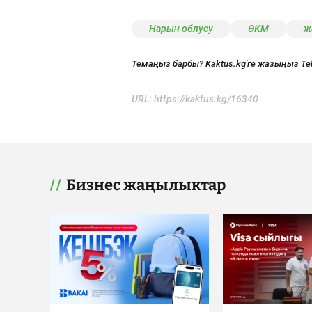
Нарын облусу
ӨКМ
ж
Темаңыз барбы? Kaktus.kg'ге жазыңыз Te
URL:
https://kaktus.kg/16340
Бизнес жаңылыктар