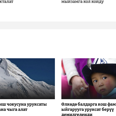
кталат
мыйзамга кол койду
иш чокусуна уруксаты
Өлкөдө балдарга кош фа
ана чыга алат
ыйгарууга уруксат берүү
демилгеленди