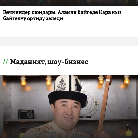
Көчмөндөр оюндары: Аламан байгеде Кара кыз
байгелүү орунду ээледи
Маданият, шоу-бизнес