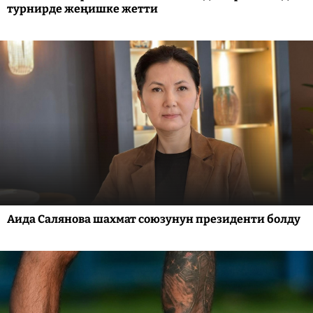
турнирде жеңишке жетти
Аида Салянова шахмат союзунун президенти болду