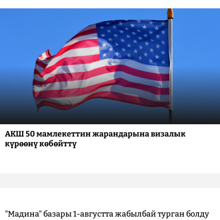
АКШ 50 мамлекеттин жарандарына визалык
күрөөнү көбөйттү
"Мадина" базары 1-августта жабылбай турган болду