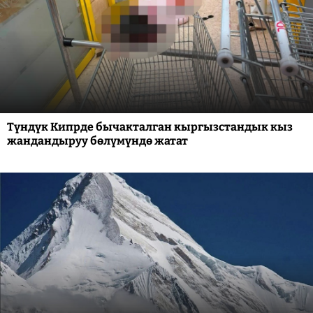
Түндүк Кипрде бычакталган кыргызстандык кыз
жандандыруу бөлүмүндө жатат