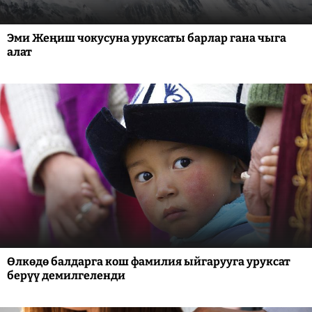
Эми Жеңиш чокусуна уруксаты барлар гана чыга
алат
Өлкөдө балдарга кош фамилия ыйгарууга уруксат
берүү демилгеленди