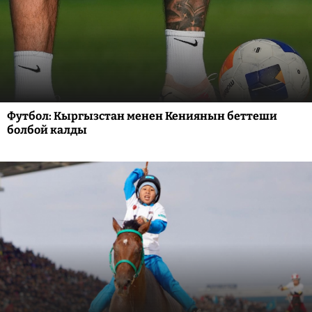
Футбол: Кыргызстан менен Кениянын беттеши
болбой калды