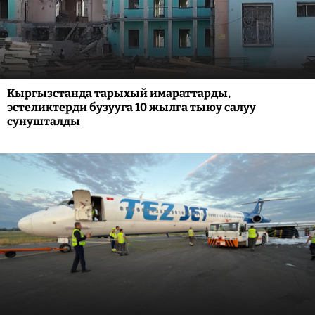
Кыргызстанда тарыхый имараттарды,
эстеликтерди бузууга 10 жылга тыюу салуу
сунушталды