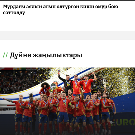
Мурдагы аялын атып өлтүргөн киши өмүр бою
соттолду
Дүйнө жаңылыктары