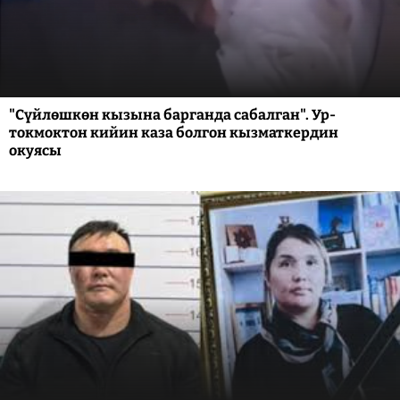
"Сүйлөшкөн кызына барганда сабалган". Ур-
токмоктон кийин каза болгон кызматкердин
окуясы