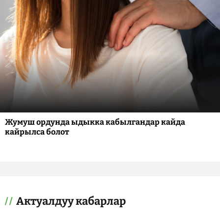
Жумуш ордунда ыдыкка кабылгандар кайда
кайрылса болот
Актуалдуу кабарлар