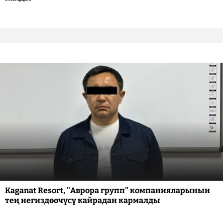
Kaganat Resort, "Аврора групп" компанияларынын
тең негиздөөчүсү кайрадан кармалды