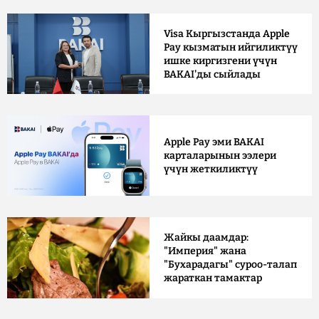
Visa Кыргызстанда Apple
Pay кызматын ийгиликтүү
ишке киргизгени үчүн
BAKAI'ды сыйлады
Apple Pay эми BAKAI
карталарынын ээлери
үчүн жеткиликтүү
Жайкы даамдар:
"Империя" жана
"Бухарадагы" суроо-талап
жараткан тамактар