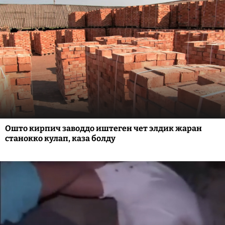
Ошто кирпич заводдо иштеген чет элдик жаран
станокко кулап, каза болду