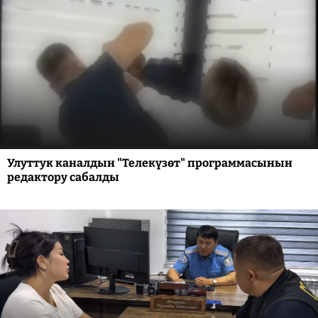
Улуттук каналдын "Телекүзөт" программасынын
редактору сабалды