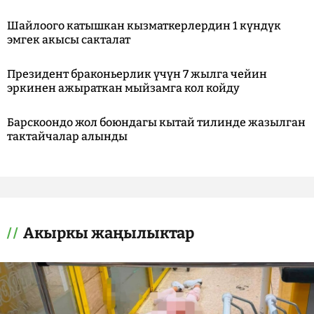
Шайлоого катышкан кызматкерлердин 1 күндүк
эмгек акысы сакталат
Президент браконьерлик үчүн 7 жылга чейин
эркинен ажыраткан мыйзамга кол койду
Барскоондо жол боюндагы кытай тилинде жазылган
тактайчалар алынды
Акыркы жаңылыктар