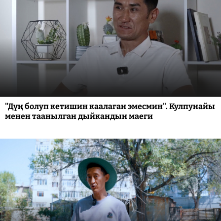
"Дүң болуп кетишин каалаган эмесмин". Кулпунайы
менен таанылган дыйкандын маеги