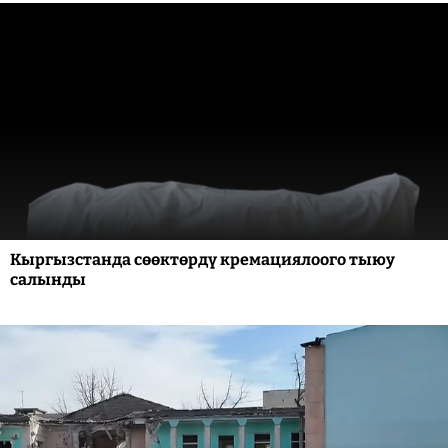
Кыргызстанда сөөктөрдү кремациялоого тыюу
салынды