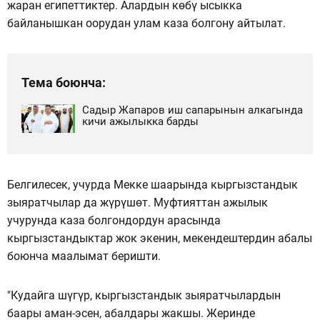
жаран египеттиктер. Алардын көбү ысыкка
байланышкан оорудан улам каза болгону айтылат.
Тема боюнча:
Садыр Жапаров иш сапарынын алкагында
кичи ажылыкка барды
Белгилесек, учурда Мекке шаарында кыргызстандык
зыяратчылар да жүрүшөт. Муфтияттан ажылык
учурунда каза болгондордун арасында
кыргызстандыктар жок экенин, мекендештердин абалы
боюнча маалымат беришти.
"Кудайга шүгүр, кыргызстандык зыяратчылардын
баары аман-эсен, абалдары жакшы. Жеринде