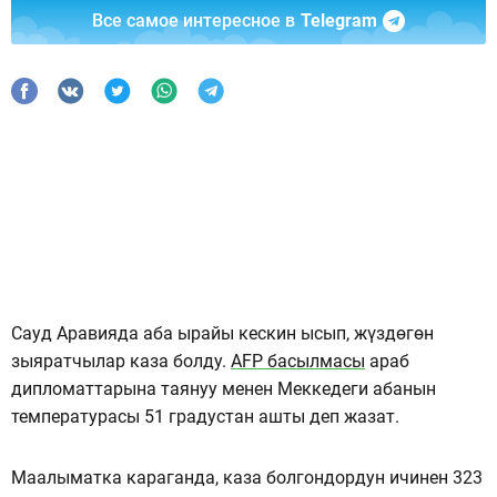
Все самое интересное в
Telegram
Сауд Аравияда аба ырайы кескин ысып, жүздөгөн
зыяратчылар каза болду.
AFP басылмасы
араб
дипломаттарына таянуу менен Меккедеги абанын
температурасы 51 градустан ашты деп жазат.
Маалыматка караганда, каза болгондордун ичинен 323