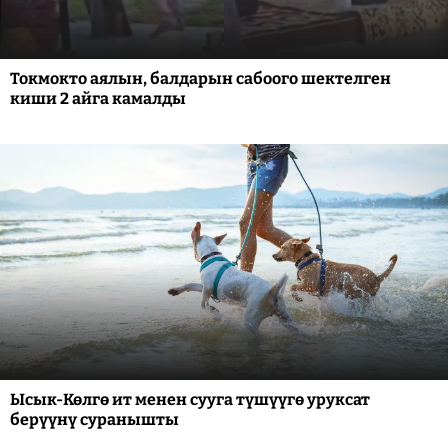
Токмокто аялын, балдарын сабоого шектелген
киши 2 айга камалды
Ысык-Көлгө ит менен сууга түшүүгө уруксат
берүүнү суранышты