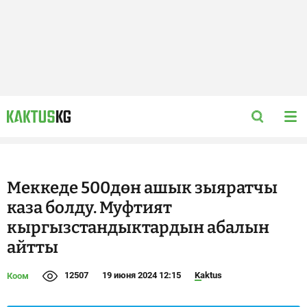
Меккеде 500дөн ашык зыяратчы
каза болду. Муфтият
кыргызстандыктардын абалын
айтты
12507
19 июня 2024 12:15
Kaktus
Коом