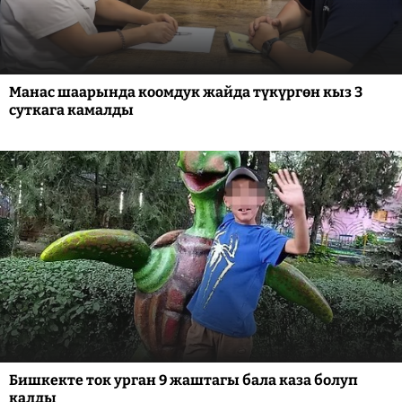
Манас шаарында коомдук жайда түкүргөн кыз 3
суткага камалды
Бишкекте ток урган 9 жаштагы бала каза болуп
калды