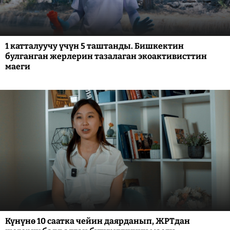
1 катталуучу үчүн 5 таштанды. Бишкектин
булганган жерлерин тазалаган экоактивисттин
маеги
Күнүнө 10 саатка чейин даярданып, ЖРТдан