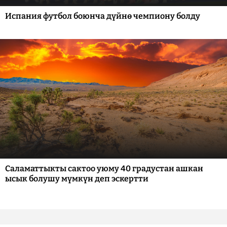
Испания футбол боюнча дүйнө чемпиону болду
Саламаттыкты сактоо уюму 40 градустан ашкан
ысык болушу мүмкүн деп эскертти