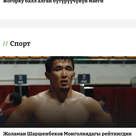
жогорку балл алган бүтүрүүчүнүн маеги
Спорт
Жоламан Шаршенбеков Монголиядагы рейтингдик