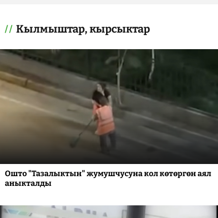
Кылмыштар, кырсыктар
Ошто "Тазалыктын" жумушчусуна кол көтөргөн аял
аныкталды