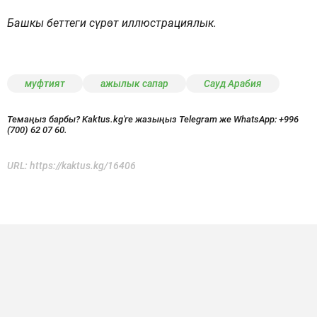
Башкы беттеги сүрөт иллюстрациялык.
муфтият
ажылык сапар
Сауд Арабия
Темаңыз барбы? Kaktus.kg'ге жазыңыз Telegram же WhatsApp:
+996
(700) 62 07 60.
URL:
https://kaktus.kg/16406