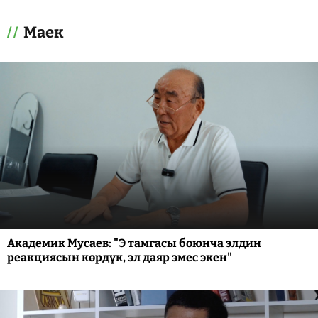
Маек
Академик Мусаев: "Э тамгасы боюнча элдин
реакциясын көрдүк, эл даяр эмес экен"