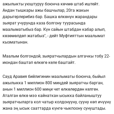
ажылыкты уюштуруу боюнча көчмө штаб иштейт.
Андан тышкары ажы башчылар, 20га жакын
дарыгерлерибиз бар. Башка өлкөнүн жарандары
зыярат учурунда каза болгону туурасында
маалыматыбыз бар. Күн сайын штабдан кабар алып,
көзөмөлдөп жатабыз", - дейт Муфтияттын маалымат
кызматынан.
Маалым болгондой, зыяратчылардын алгачкы тобу 22-
июндан баштап өлкөгө келе баштайт.
Сауд Аравия бийлигинин маалыматы боюнча, быйыл
ажылыкка 1 миллион 800 миңдей зыяратчы барган,
анын 1 миллион 600 миңи чет өлкөлөрдөн келген.
Аталган өлкө мээ кайнаткан ысыкка байланыштуу
зыяратчыларга кол чатыр колдонууну, сууну көп ичүүнү
жана эң ысык сааттарда күнгө чыкпоону сунуштады.