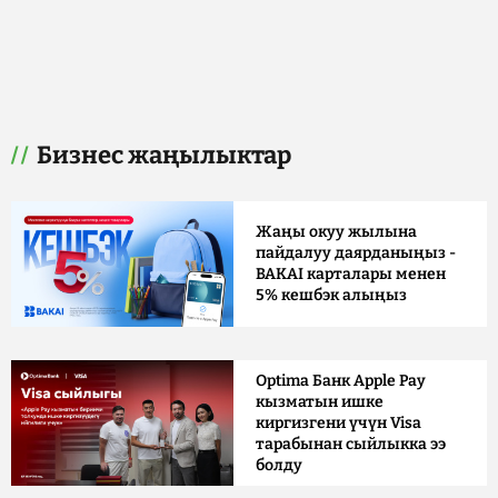
Бизнес жаңылыктар
Жаңы окуу жылына
пайдалуу даярданыңыз -
BAKAI карталары менен
5% кешбэк алыңыз
Optima Банк Apple Pay
кызматын ишке
киргизгени үчүн Visa
тарабынан сыйлыкка ээ
болду