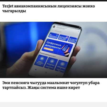
TezJet авиакомпаниясынын лицензиясы жокко
чыгарылды
Эми пенсияга чыгууда маалымкат чогултуп убара
тартпайсыз. Жаңы система ишке кирет