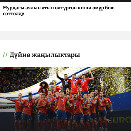
Мурдагы аялын атып өлтүргөн киши өмүр бою
соттолду
Дүйнө жаңылыктары