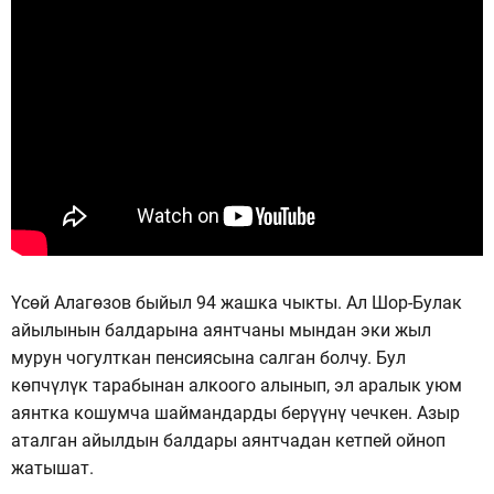
Үсөй Алагөзов быйыл 94 жашка чыкты. Ал Шор-Булак
айылынын балдарына аянтчаны мындан эки жыл
мурун чогулткан пенсиясына салган болчу. Бул
көпчүлүк тарабынан алкоого алынып, эл аралык уюм
аянтка кошумча шаймандарды берүүнү чечкен. Азыр
аталган айылдын балдары аянтчадан кетпей ойноп
жатышат.