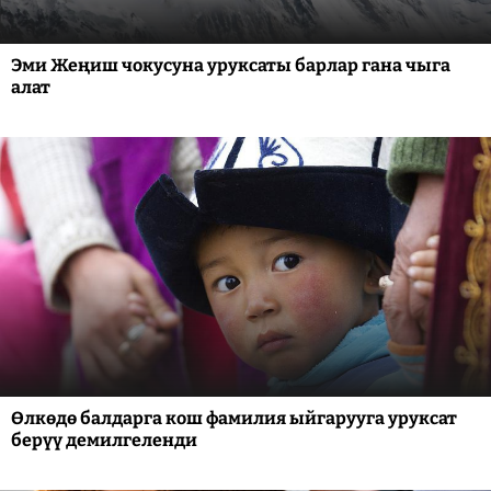
Эми Жеңиш чокусуна уруксаты барлар гана чыга
алат
Өлкөдө балдарга кош фамилия ыйгарууга уруксат
берүү демилгеленди