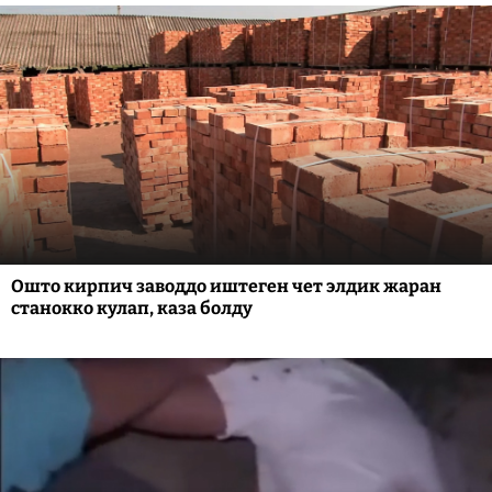
Ошто кирпич заводдо иштеген чет элдик жаран
станокко кулап, каза болду