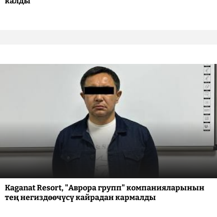
калды
Kaganat Resort, "Аврора групп" компанияларынын
тең негиздөөчүсү кайрадан кармалды