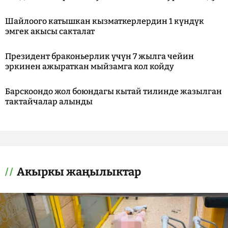
Шайлоого катышкан кызматкерлердин 1 күндүк
эмгек акысы сакталат
Президент браконьерлик үчүн 7 жылга чейин
эркинен ажыраткан мыйзамга кол койду
Барскоондо жол боюндагы кытай тилинде жазылган
тактайчалар алынды
Акыркы жаңылыктар