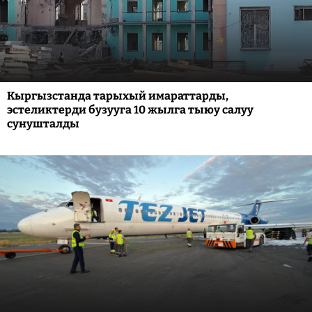
Кыргызстанда тарыхый имараттарды,
эстеликтерди бузууга 10 жылга тыюу салуу
сунушталды