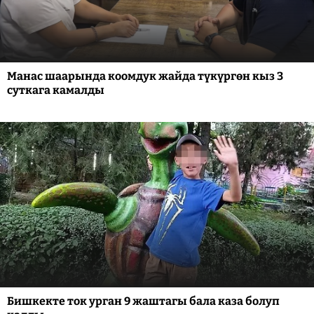
Манас шаарында коомдук жайда түкүргөн кыз 3
суткага камалды
Бишкекте ток урган 9 жаштагы бала каза болуп