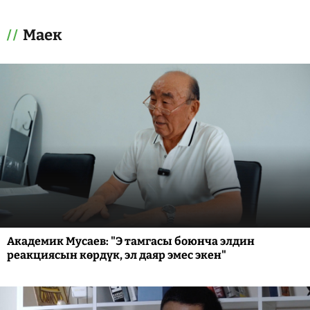
Маек
Академик Мусаев: "Э тамгасы боюнча элдин
реакциясын көрдүк, эл даяр эмес экен"