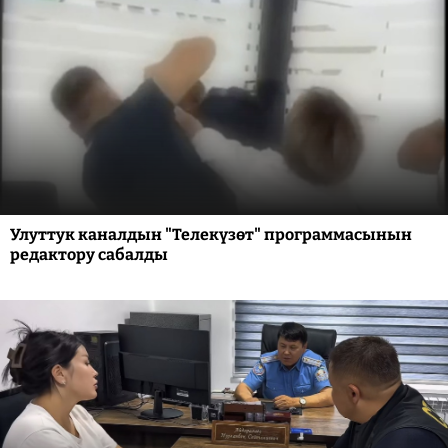
Улуттук каналдын "Телекүзөт" программасынын
редактору сабалды