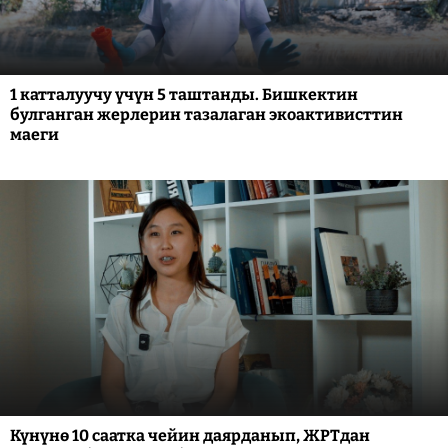
1 катталуучу үчүн 5 таштанды. Бишкектин
булганган жерлерин тазалаган экоактивисттин
маеги
Күнүнө 10 саатка чейин даярданып, ЖРТдан