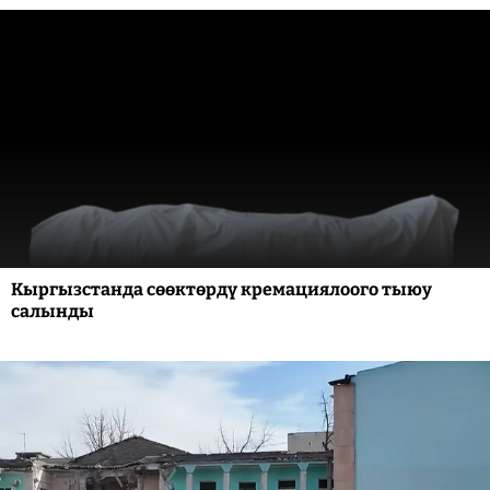
Кыргызстанда сөөктөрдү кремациялоого тыюу
салынды