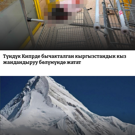
Түндүк Кипрде бычакталган кыргызстандык кыз
жандандыруу бөлүмүндө жатат