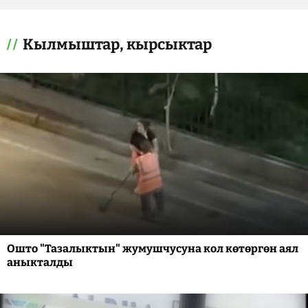
Кылмыштар, кырсыктар
Ошто "Тазалыктын" жумушчусуна кол көтөргөн аял
аныкталды