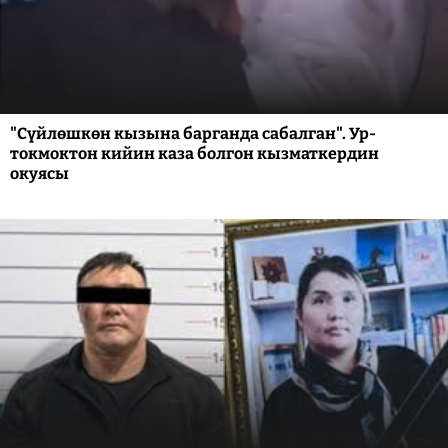
"Сүйлөшкөн кызына барганда сабалган". Ур-
токмоктон кийин каза болгон кызматкердин
окуясы