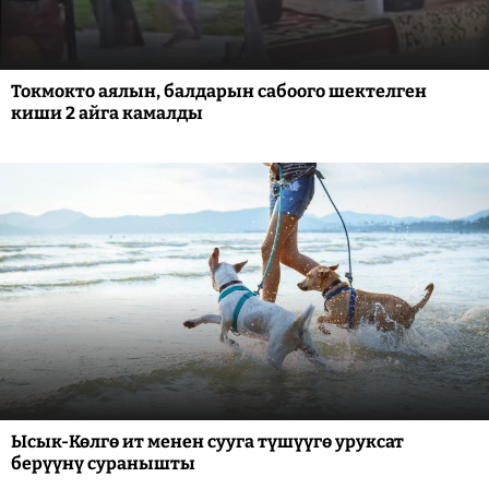
Токмокто аялын, балдарын сабоого шектелген
киши 2 айга камалды
Ысык-Көлгө ит менен сууга түшүүгө уруксат
берүүнү суранышты