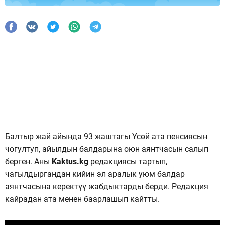
Балтыр жай айында 93 жаштагы Үсөй ата пенсиясын
чогултуп, айылдын балдарына оюн аянтчасын салып
берген. Аны
Kaktus.kg
редакциясы тартып,
чагылдыргандан кийин эл аралык уюм балдар
аянтчасына керектүү жабдыктарды берди. Редакция
кайрадан ата менен баарлашып кайтты.