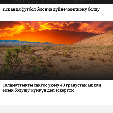
Испания футбол боюнча дүйнө чемпиону болду
Саламаттыкты сактоо уюму 40 градустан ашкан
ысык болушу мүмкүн деп эскертти