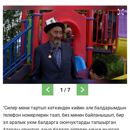
1
/
7
"Силер мени тартып кеткенден кийин эле балдарымдын
телефон номерлерин таап, биз менен байланышып, бир
эл аралык уюм балдарга оюнчуктарды тапшырган.
Аларды орнотуп, азыр балдар эртеден кечке жыргап