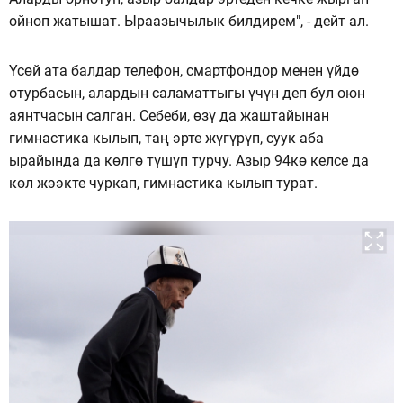
ойноп жатышат. Ыраазычылык билдирем", - дейт ал.
Үсөй ата балдар телефон, смартфондор менен үйдө
отурбасын, алардын саламаттыгы үчүн деп бул оюн
аянтчасын салган. Себеби, өзү да жаштайынан
гимнастика кылып, таң эрте жүгүрүп, суук аба
ырайында да көлгө түшүп турчу. Азыр 94кө келсе да
көл жээкте чуркап, гимнастика кылып турат.