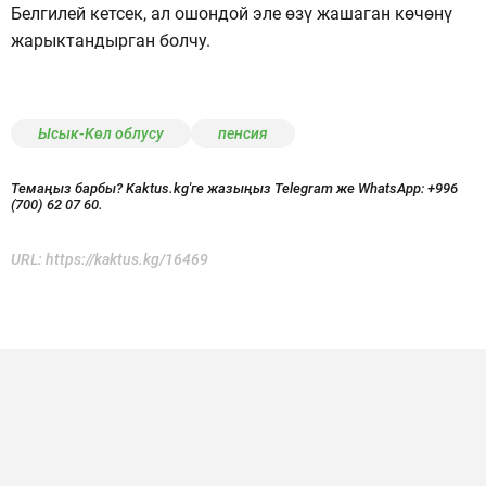
Белгилей кетсек, ал ошондой эле өзү жашаган көчөнү
жарыктандырган болчу.
Ысык-Көл облусу
пенсия
Темаңыз барбы? Kaktus.kg'ге жазыңыз Telegram же WhatsApp:
+996
(700) 62 07 60.
URL:
https://kaktus.kg/16469