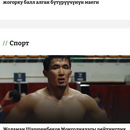
жогорку балл алган бүтүрүүчүнүн маеги
Спорт
Жоламан Шаршенбеков Монголиядагы рейтингдик