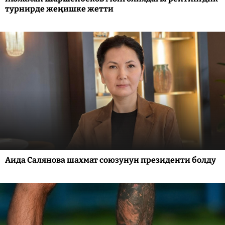
турнирде жеңишке жетти
Аида Салянова шахмат союзунун президенти болду