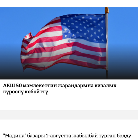
АКШ 50 мамлекеттин жарандарына визалык
күрөөнү көбөйттү
"Мадина" базары 1-августта жабылбай турган болду