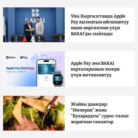
Visa Кыргызстанда Apple
Pay кызматын ийгиликтүү
ишке киргизгени үчүн
BAKAI'ды сыйлады
Apple Pay эми BAKAI
карталарынын ээлери
үчүн жеткиликтүү
Жайкы даамдар:
"Империя" жана
"Бухарадагы" суроо-талап
жараткан тамактар