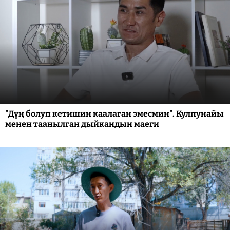
"Дүң болуп кетишин каалаган эмесмин". Кулпунайы
менен таанылган дыйкандын маеги