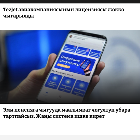
TezJet авиакомпаниясынын лицензиясы жокко
чыгарылды
Эми пенсияга чыгууда маалымкат чогултуп убара
тартпайсыз. Жаңы система ишке кирет