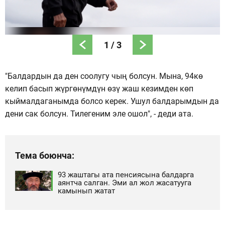
1
/
3
"Балдардын да ден соолугу чың болсун. Мына, 94кө
келип басып жүргөнүмдүн өзү жаш кезимден көп
кыймалдаганымда болсо керек. Ушул балдарымдын да
дени сак болсун. Тилегеним эле ошол", - деди ата.
Тема боюнча:
93 жаштагы ата пенсиясына балдарга
аянтча салган. Эми ал жол жасатууга
камынып жатат