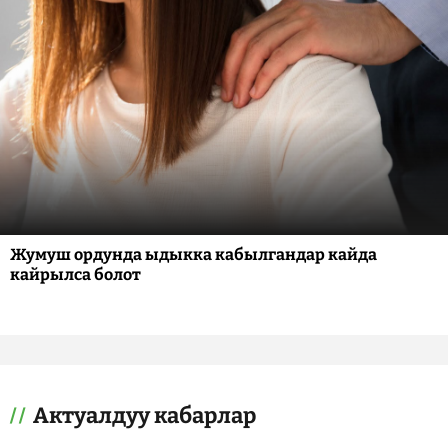
Жумуш ордунда ыдыкка кабылгандар кайда
кайрылса болот
Актуалдуу кабарлар