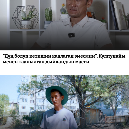
"Дүң болуп кетишин каалаган эмесмин". Кулпунайы
менен таанылган дыйкандын маеги