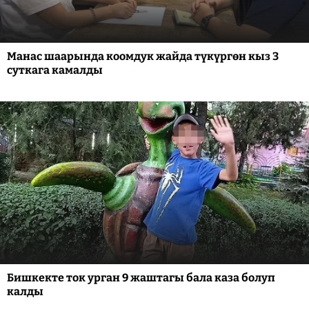
Манас шаарында коомдук жайда түкүргөн кыз 3
суткага камалды
Бишкекте ток урган 9 жаштагы бала каза болуп
калды