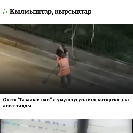
Кылмыштар, кырсыктар
Ошто "Тазалыктын" жумушчусуна кол көтөргөн аял
аныкталды