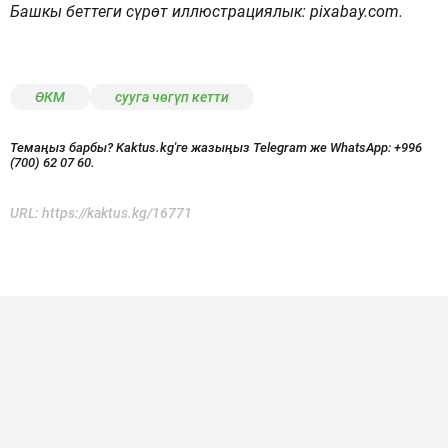
Башкы беттеги сүрөт иллюстрациялык: pixabay.com.
ӨКМ
сууга чөгүп кетти
Темаңыз барбы? Kaktus.kg'ге жазыңыз Telegram же WhatsApp:
+996
(700) 62 07 60.
URL:
https://kaktus.kg/16771