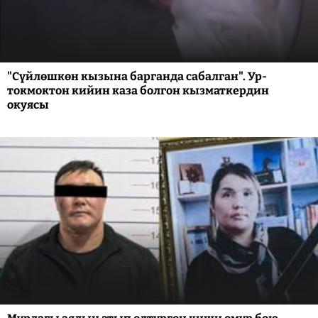
"Сүйлөшкөн кызына барганда сабалган". Ур-
токмоктон кийин каза болгон кызматкердин
окуясы