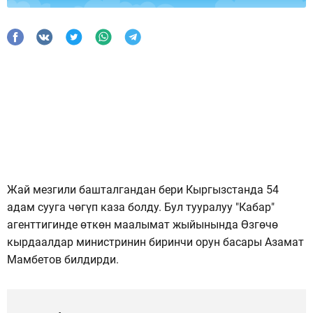
Жай мезгили башталгандан бери Кыргызстанда 54
адам сууга чөгүп каза болду. Бул тууралуу "Кабар"
агенттигинде өткөн маалымат жыйынында Өзгөчө
кырдаалдар министринин биринчи орун басары Азамат
Мамбетов билдирди.