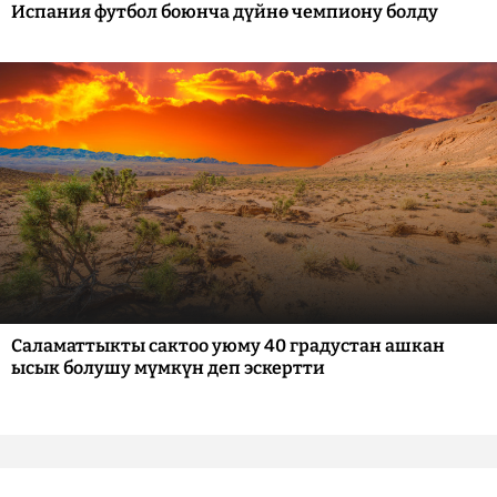
Испания футбол боюнча дүйнө чемпиону болду
Саламаттыкты сактоо уюму 40 градустан ашкан
ысык болушу мүмкүн деп эскертти