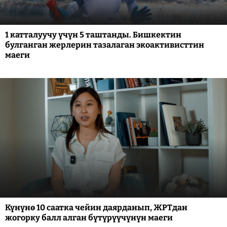
1 катталуучу үчүн 5 таштанды. Бишкектин
булганган жерлерин тазалаган экоактивисттин
маеги
Күнүнө 10 саатка чейин даярданып, ЖРТдан
жогорку балл алган бүтүрүүчүнүн маеги