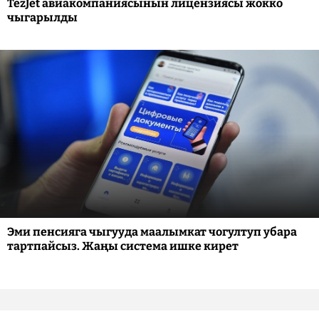
TezJet авиакомпаниясынын лицензиясы жокко
чыгарылды
Эми пенсияга чыгууда маалымкат чогултуп убара
тартпайсыз. Жаңы система ишке кирет