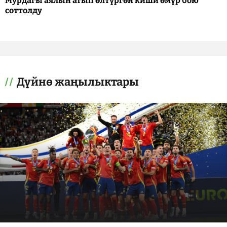
Мурдагы аялын атып өлтүргөн киши өмүр бою
соттолду
Дүйнө жаңылыктары