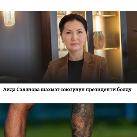
Аида Салянова шахмат союзунун президенти болду