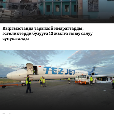
Кыргызстанда тарыхый имараттарды,
эстеликтерди бузууга 10 жылга тыюу салуу
сунушталды