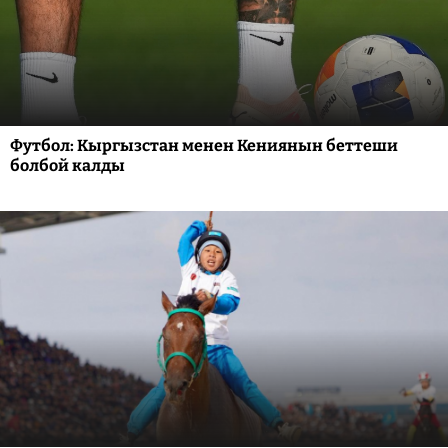
Футбол: Кыргызстан менен Кениянын беттеши
болбой калды