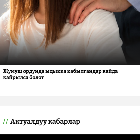
Жумуш ордунда ыдыкка кабылгандар кайда
кайрылса болот
Актуалдуу кабарлар