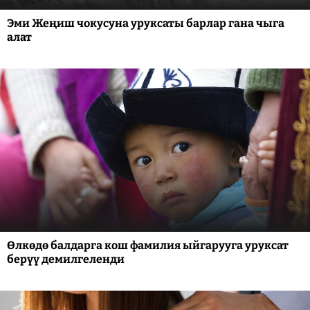
Эми Жеңиш чокусуна уруксаты барлар гана чыга
алат
Өлкөдө балдарга кош фамилия ыйгарууга уруксат
берүү демилгеленди