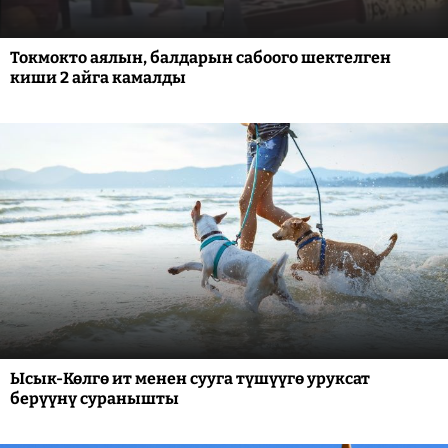
Токмокто аялын, балдарын сабоого шектелген
киши 2 айга камалды
Ысык-Көлгө ит менен сууга түшүүгө уруксат
берүүнү суранышты