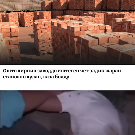
Ошто кирпич заводдо иштеген чет элдик жаран
станокко кулап, каза болду