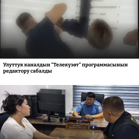
Улуттук каналдын "Телекүзөт" программасынын
редактору сабалды