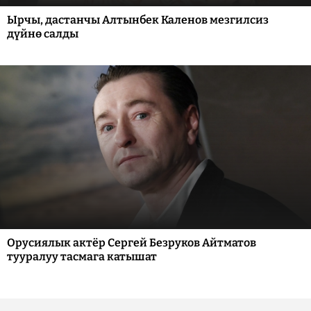
Ырчы, дастанчы Алтынбек Каленов мезгилсиз
дүйнө салды
Орусиялык актёр Сергей Безруков Айтматов
тууралуу тасмага катышат