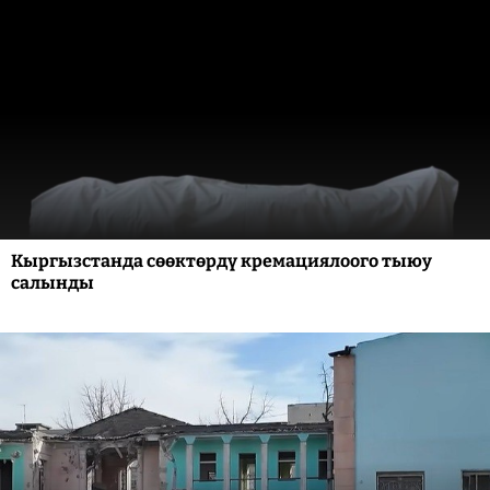
Кыргызстанда сөөктөрдү кремациялоого тыюу
салынды