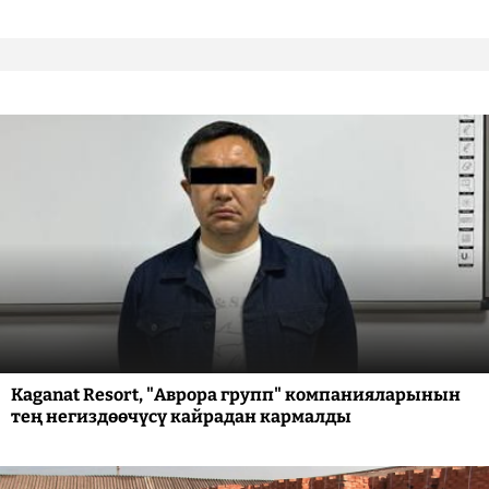
Kaganat Resort, "Аврора групп" компанияларынын
тең негиздөөчүсү кайрадан кармалды