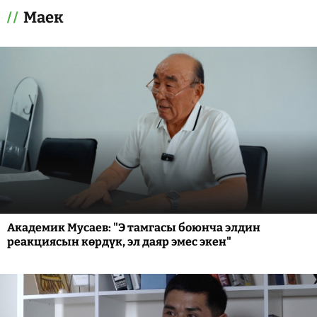
Маек
Академик Мусаев: "Э тамгасы боюнча элдин
реакциясын көрдүк, эл даяр эмес экен"