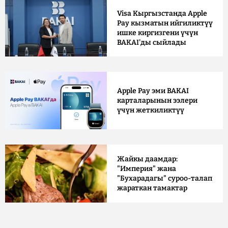
Visa Кыргызстанда Apple
Pay кызматын ийгиликтүү
ишке киргизгени үчүн
BAKAI'ды сыйлады
Apple Pay эми BAKAI
карталарынын ээлери
үчүн жеткиликтүү
Жайкы даамдар:
"Империя" жана
"Бухарадагы" суроо-талап
жараткан тамактар