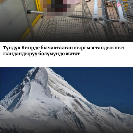
Түндүк Кипрде бычакталган кыргызстандык кыз
жандандыруу бөлүмүндө жатат