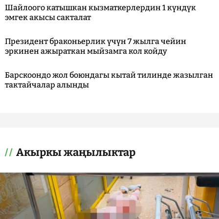
Шайлоого катышкан кызматкерлердин 1 күндүк
эмгек акысы сакталат
Президент браконьерлик үчүн 7 жылга чейин
эркинен ажыраткан мыйзамга кол койду
Барскоондо жол боюндагы кытай тилинде жазылган
тактайчалар алынды
Акыркы жаңылыктар