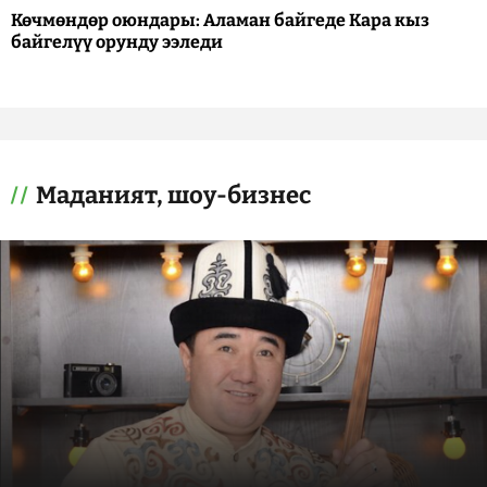
Көчмөндөр оюндары: Аламан байгеде Кара кыз
байгелүү орунду ээледи
Маданият, шоу-бизнес