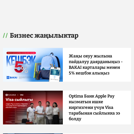
Бизнес жаңылыктар
Жаңы окуу жылына
пайдалуу даярданыңыз -
BAKAI карталары менен
5% кешбэк алыңыз
Optima Банк Apple Pay
кызматын ишке
киргизгени үчүн Visa
тарабынан сыйлыкка ээ
болду