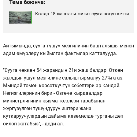
Тема боюнча:
Көлдө 18 жаштагы жигит сууга чөгүп кетти
Айтымында, сууга түшүү мезгилинин башталышы менен
адам өмүрлөрү кыйылган фактылар катталууда.
"Сууга чөккөн 54 жарандын 21и жаш балдар. Өткөн
жылдын ушул мезгилине салыштырмалуу 27%га аз.
Мындай төмөн көрсөткүчтүн себептери ар кандай.
Негизгилеринин бири - Өзгөчө кырдаалдар
министрлигинин кызматкерлери тарабынан
жүргүзүлгөн түшүндүрүү иштери жана
куткаруучулардын дайыма көзөмөлдө турганы деп
ойлоп жатабыз", - деди ал.