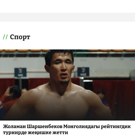
Спорт
Жоламан Шаршенбеков Монголиядагы рейтингдик
турнирде жеңишке жетти