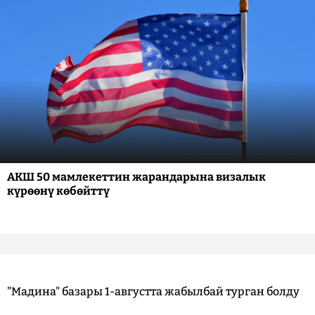
АКШ 50 мамлекеттин жарандарына визалык
күрөөнү көбөйттү
"Мадина" базары 1-августта жабылбай турган болду