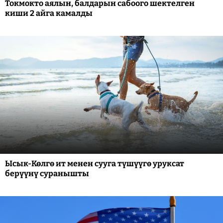
Токмокто аялын, балдарын сабоого шектелген
киши 2 айга камалды
Ысык-Көлгө ит менен сууга түшүүгө уруксат
берүүнү суранышты