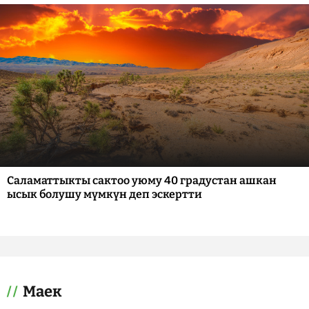
Саламаттыкты сактоо уюму 40 градустан ашкан
ысык болушу мүмкүн деп эскертти
Маек