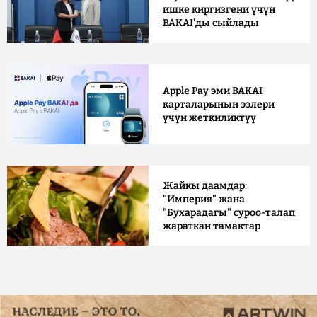
ишке киргизгени үчүн
BAKAI'ды сыйлады
Apple Pay эми BAKAI
карталарынын ээлери
үчүн жеткиликтүү
Жайкы даамдар:
"Империя" жана
"Бухарадагы" суроо-талап
жараткан тамактар