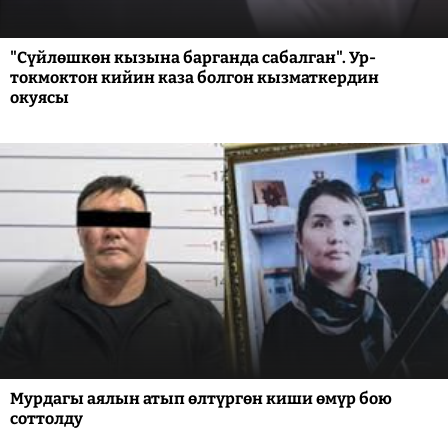
"Сүйлөшкөн кызына барганда сабалган". Ур-
токмоктон кийин каза болгон кызматкердин
окуясы
Мурдагы аялын атып өлтүргөн киши өмүр бою
соттолду