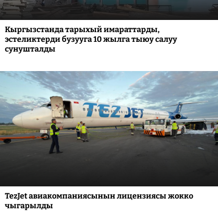
Кыргызстанда тарыхый имараттарды,
эстеликтерди бузууга 10 жылга тыюу салуу
сунушталды
TezJet авиакомпаниясынын лицензиясы жокко
чыгарылды