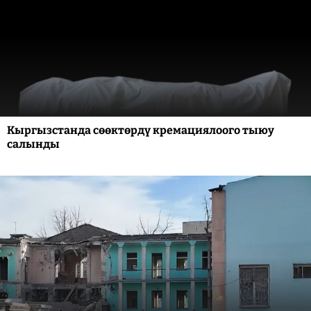
Кыргызстанда сөөктөрдү кремациялоого тыюу
салынды