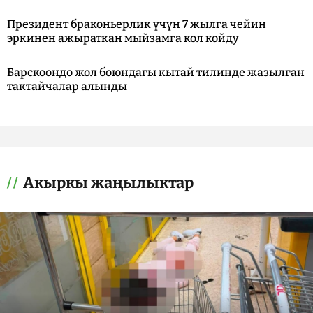
Президент браконьерлик үчүн 7 жылга чейин
эркинен ажыраткан мыйзамга кол койду
Барскоондо жол боюндагы кытай тилинде жазылган
тактайчалар алынды
Акыркы жаңылыктар