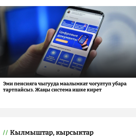
Эми пенсияга чыгууда маалымкат чогултуп убара
тартпайсыз. Жаңы система ишке кирет
Кылмыштар, кырсыктар