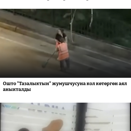
Ошто "Тазалыктын" жумушчусуна кол көтөргөн аял
аныкталды