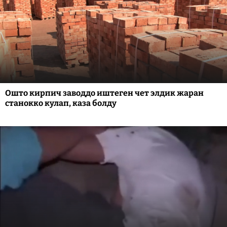
Ошто кирпич заводдо иштеген чет элдик жаран
станокко кулап, каза болду