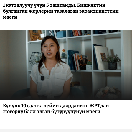
1 катталуучу үчүн 5 таштанды. Бишкектин
булганган жерлерин тазалаган экоактивисттин
маеги
Күнүнө 10 саатка чейин даярданып, ЖРТдан
жогорку балл алган бүтүрүүчүнүн маеги