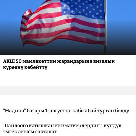
АКШ 50 мамлекеттин жарандарына визалык
күрөөнү көбөйттү
"Мадина" базары 1-августта жабылбай турган болду
Шайлоого катышкан кызматкерлердин 1 күндүк
эмгек акысы сакталат