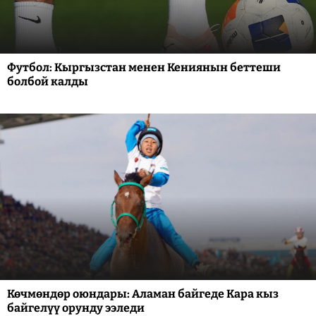
Футбол: Кыргызстан менен Кениянын беттеши
болбой калды
Көчмөндөр оюндары: Аламан байгеде Кара кыз
байгелүү орунду ээледи