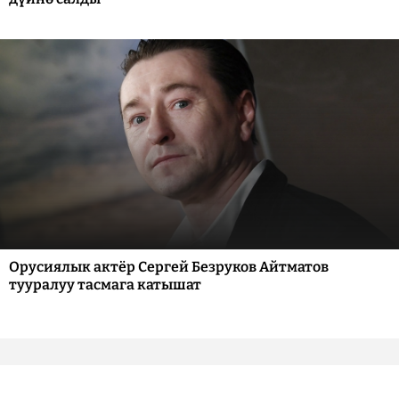
Орусиялык актёр Сергей Безруков Айтматов
тууралуу тасмага катышат