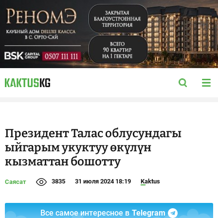
Президент Талас облусундагы
ыйгарым укуктуу өкүлүн
кызматтан бошотту
3835
31 июля 2024 18:19
Kaktus
Саясат
Все самое интересное в
Telegram