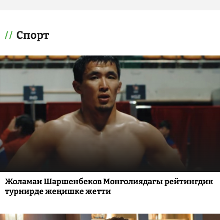
Спорт
Жоламан Шаршенбеков Монголиядагы рейтингдик
турнирде жеңишке жетти