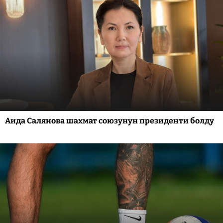
Аида Салянова шахмат союзунун президенти болду