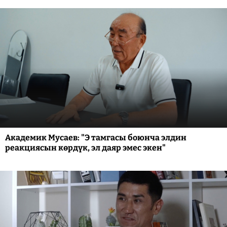
Академик Мусаев: "Э тамгасы боюнча элдин
реакциясын көрдүк, эл даяр эмес экен"