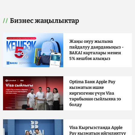
Бизнес жаңылыктар
Жаңы окуу жылына
пайдалуу даярданыңыз -
BAKAI карталары менен
5% кешбэк алыңыз
Optima Банк Apple Pay
кызматын ишке
киргизгени үчүн Visa
тарабынан сыйлыкка ээ
болду
Visa Кыргызстанда Apple
Pay кызматын ийгиликтүү