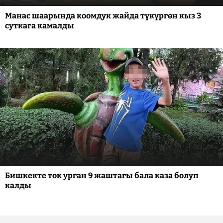
Манас шаарында коомдук жайда түкүргөн кыз 3
суткага камалды
Бишкекте ток урган 9 жаштагы бала каза болуп
калды