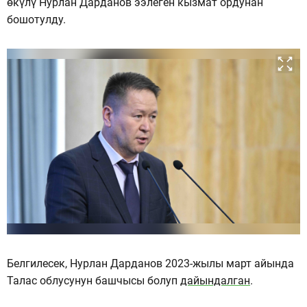
өкүлү Нурлан Дарданов ээлеген кызмат ордунан
бошотулду.
Белгилесек, Нурлан Дарданов 2023-жылы март айында
Талас облусунун башчысы болуп
дайындалган
.