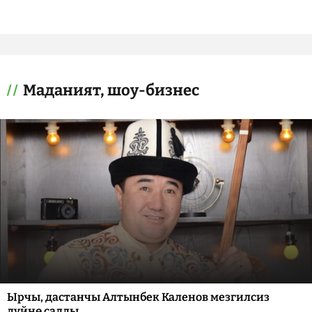
Маданият, шоу-бизнес
Ырчы, дастанчы Алтынбек Каленов мезгилсиз
дүйнө салды