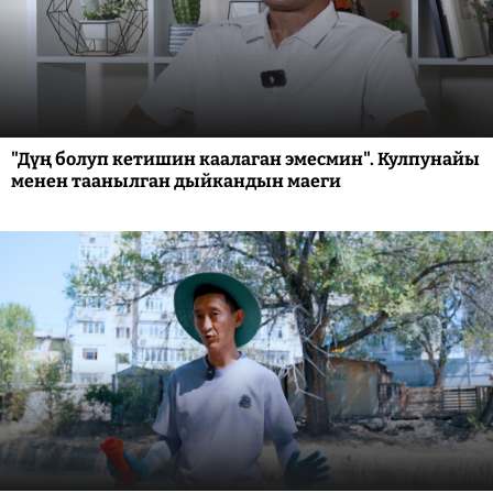
"Дүң болуп кетишин каалаган эмесмин". Кулпунайы
менен таанылган дыйкандын маеги