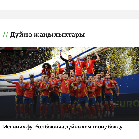
Дүйнө жаңылыктары
Испания футбол боюнча дүйнө чемпиону болду