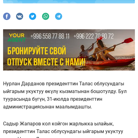
Нурлан Дарданов президенттин Талас облусундагы
ыйгарым укуктуу өкүлү кызматынан бошотулду. Бул
туурасында бүгүн, 31-июлда президенттин
администрациясынан маалымдашты.
Садыр Жапаров кол койгон жарлыкка ылайык,
президенттин Талас облусундагы ыйгарым укуктуу