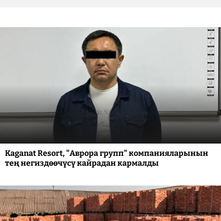
Kaganat Resort, "Аврора групп" компанияларынын
тең негиздөөчүсү кайрадан кармалды