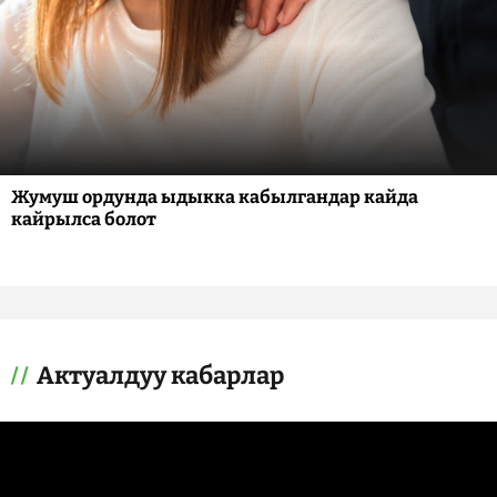
Жумуш ордунда ыдыкка кабылгандар кайда
кайрылса болот
Актуалдуу кабарлар