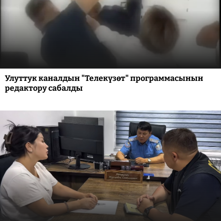
Улуттук каналдын "Телекүзөт" программасынын
редактору сабалды