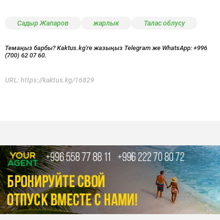
Садыр Жапаров
жарлык
Талас облусу
Темаңыз барбы? Kaktus.kg'ге жазыңыз Telegram же WhatsApp:
+996
(700) 62 07 60.
URL:
https://kaktus.kg/16829