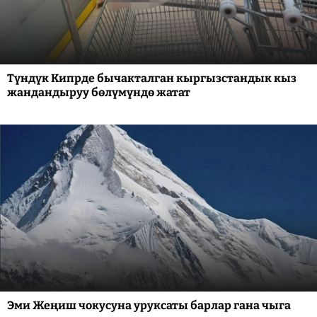
Түндүк Кипрде бычакталган кыргызстандык кыз
жандандыруу бөлүмүндө жатат
Эми Жеңиш чокусуна уруксаты барлар гана чыга