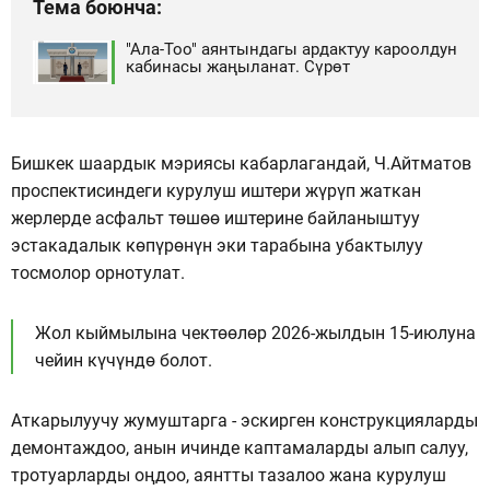
Тема боюнча:
"Ала-Тоо" аянтындагы ардактуу кароолдун
кабинасы жаңыланат. Сүрөт
Бишкек шаардык мэриясы кабарлагандай, Ч.Айтматов
проспектисиндеги курулуш иштери жүрүп жаткан
жерлерде асфальт төшөө иштерине байланыштуу
эстакадалык көпүрөнүн эки тарабына убактылуу
тосмолор орнотулат.
Жол кыймылына чектөөлөр 2026-жылдын 15-июлуна
чейин күчүндө болот.
Аткарылуучу жумуштарга - эскирген конструкцияларды
демонтаждоо, анын ичинде каптамаларды алып салуу,
тротуарларды оңдоо, аянтты тазалоо жана курулуш