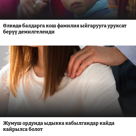
Өлкөдө балдарга кош фамилия ыйгарууга уруксат
берүү демилгеленди
Жумуш ордунда ыдыкка кабылгандар кайда
кайрылса болот