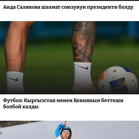
Аида Салянова шахмат союзунун президенти болду
Футбол: Кыргызстан менен Кениянын беттеши
болбой калды