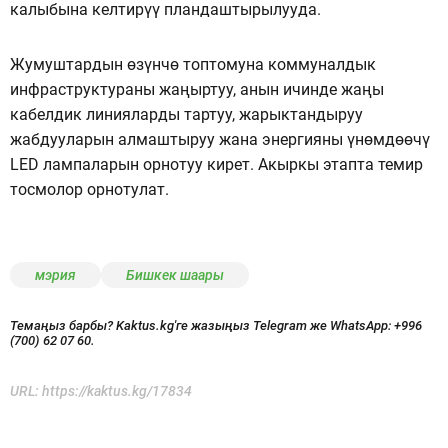
калыбына келтирүү пландаштырылууда.
Жумуштардын өзүнчө топтомуна коммуналдык
инфраструктураны жаңыртуу, анын ичинде жаңы
кабелдик линияларды тартуу, жарыктандыруу
жабдууларын алмаштыруу жана энергияны үнөмдөөчү
LED лампаларын орнотуу кирет. Акыркы этапта темир
тосмолор орнотулат.
мэрия
Бишкек шаары
Темаңыз барбы? Kaktus.kg'ге жазыңыз Telegram же WhatsApp:
+996
(700) 62 07 60.
URL:
https://kaktus.kg/17834