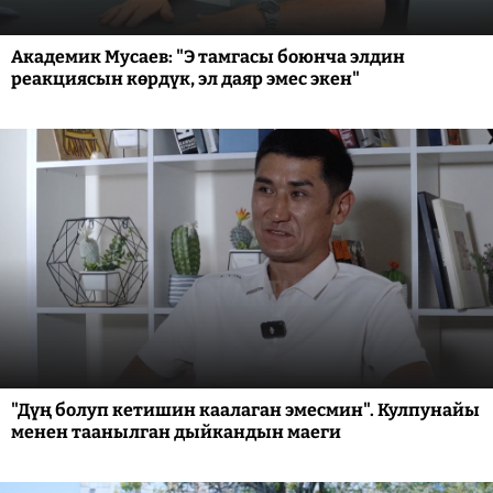
Академик Мусаев: "Э тамгасы боюнча элдин
реакциясын көрдүк, эл даяр эмес экен"
"Дүң болуп кетишин каалаган эмесмин". Кулпунайы
менен таанылган дыйкандын маеги