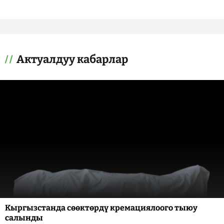
Актуалдуу кабарлар
Кыргызстанда сөөктөрдү кремациялоого тыюу
салынды