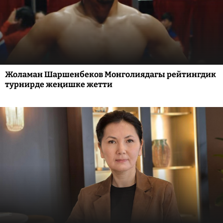
Жоламан Шаршенбеков Монголиядагы рейтингдик
турнирде жеңишке жетти