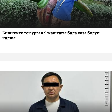
Бишкекте ток урган 9 жаштагы бала каза болуп
калды