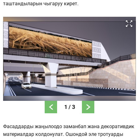
таштандыларын чыгаруу кирет.
1
/
3
Фасаддарды жаңылоодо заманбап жана декоративдик
материалдар колдонулат. Ошондой эле тротуарды