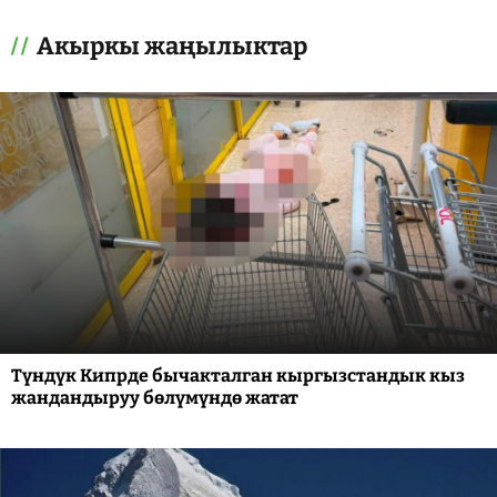
Акыркы жаңылыктар
Түндүк Кипрде бычакталган кыргызстандык кыз
жандандыруу бөлүмүндө жатат