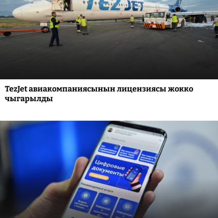
TezJet авиакомпаниясынын лицензиясы жокко
чыгарылды