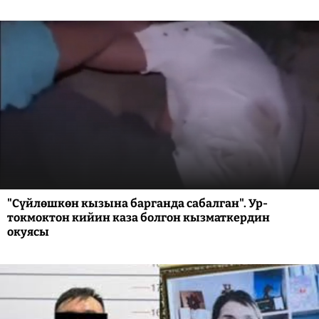
"Сүйлөшкөн кызына барганда сабалган". Ур-
токмоктон кийин каза болгон кызматкердин
окуясы