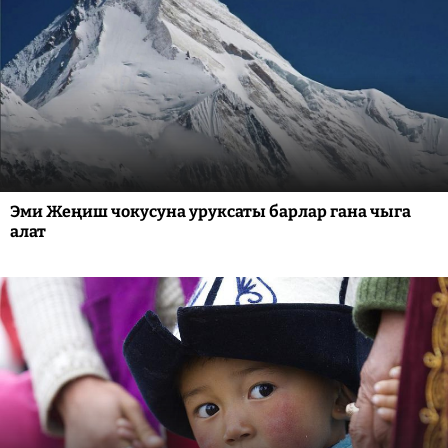
Эми Жеңиш чокусуна уруксаты барлар гана чыга
алат