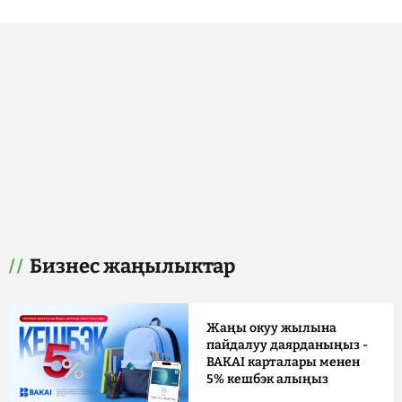
Бизнес жаңылыктар
Жаңы окуу жылына
пайдалуу даярданыңыз -
BAKAI карталары менен
5% кешбэк алыңыз