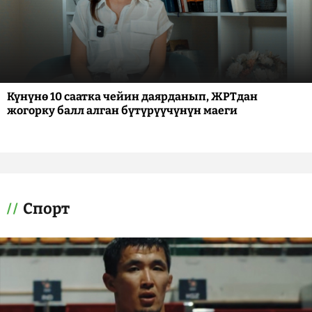
Күнүнө 10 саатка чейин даярданып, ЖРТдан
жогорку балл алган бүтүрүүчүнүн маеги
Спорт