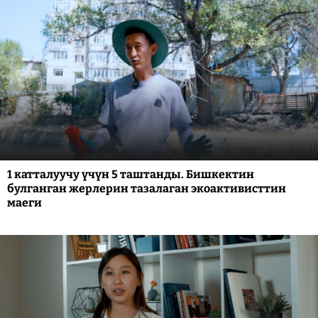
1 катталуучу үчүн 5 таштанды. Бишкектин
булганган жерлерин тазалаган экоактивисттин
маеги