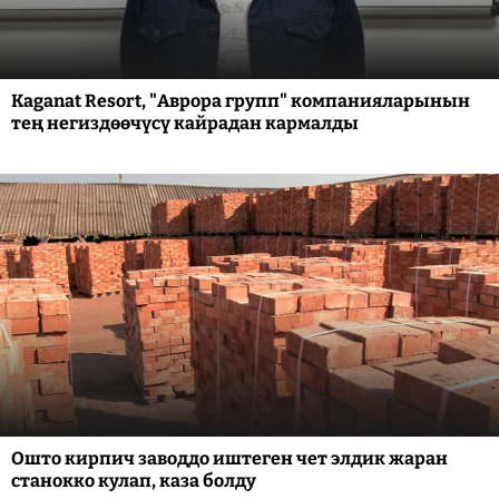
Kaganat Resort, "Аврора групп" компанияларынын
тең негиздөөчүсү кайрадан кармалды
Ошто кирпич заводдо иштеген чет элдик жаран
станокко кулап, каза болду