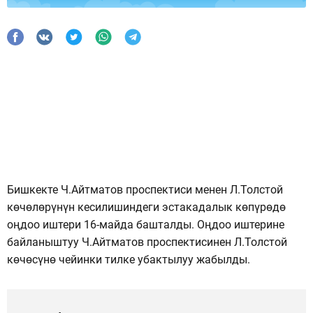
Бишкекте Ч.Айтматов проспектиси менен Л.Толстой
көчөлөрүнүн кесилишиндеги эстакадалык көпүрөдө
оңдоо иштери 16-майда башталды. Оңдоо иштерине
байланыштуу Ч.Айтматов проспектисинен Л.Толстой
көчөсүнө чейинки тилке убактылуу жабылды.