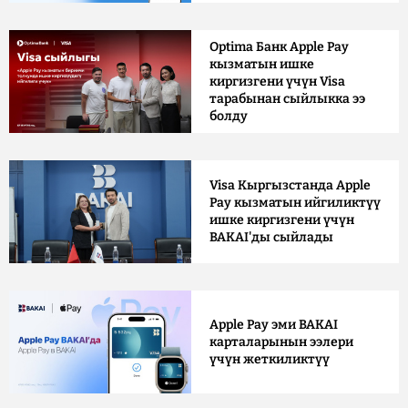
Optima Банк Apple Pay
кызматын ишке
киргизгени үчүн Visa
тарабынан сыйлыкка ээ
болду
Visa Кыргызстанда Apple
Pay кызматын ийгиликтүү
ишке киргизгени үчүн
BAKAI'ды сыйлады
Apple Pay эми BAKAI
карталарынын ээлери
үчүн жеткиликтүү