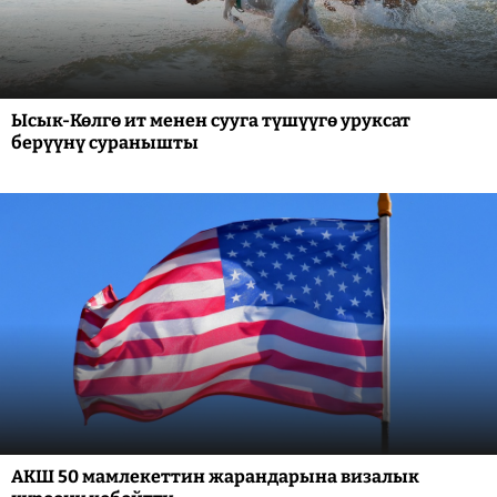
Ысык-Көлгө ит менен сууга түшүүгө уруксат
берүүнү суранышты
АКШ 50 мамлекеттин жарандарына визалык