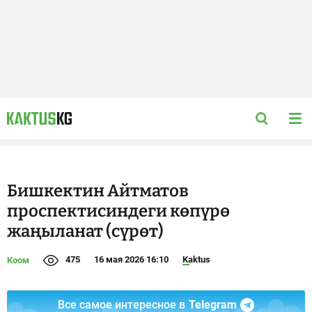
Бишкектин Айтматов
проспектисиндеги көпүрө
жаңыланат (сүрөт)
475
16 мая 2026 16:10
Kaktus
Коом
Все самое интересное в
Telegram