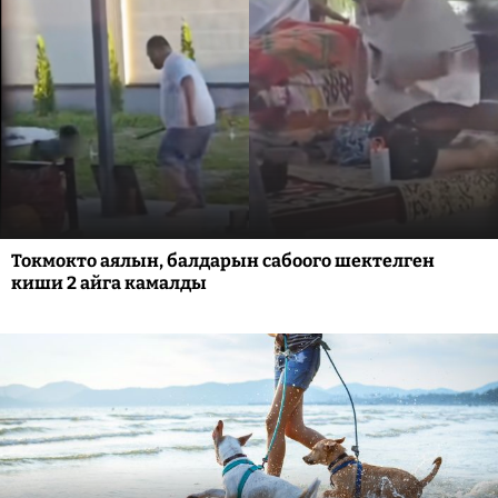
Токмокто аялын, балдарын сабоого шектелген
киши 2 айга камалды