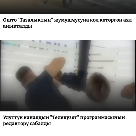
Ошто "Тазалыктын" жумушчусуна кол көтөргөн аял
аныкталды
Улуттук каналдын "Телекүзөт" программасынын
редактору сабалды