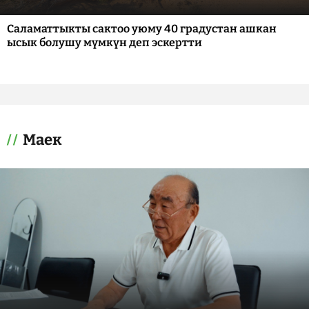
Саламаттыкты сактоо уюму 40 градустан ашкан
ысык болушу мүмкүн деп эскертти
Маек