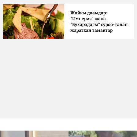
Жайкы даамдар:
"Империя" жана
"Бухарадагы" суроо-талап
жараткан тамактар