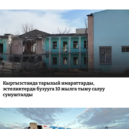
Кыргызстанда тарыхый имараттарды,
эстеликтерди бузууга 10 жылга тыюу салуу
сунушталды