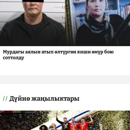
Мурдагы аялын атып өлтүргөн киши өмүр бою
соттолду
Дүйнө жаңылыктары