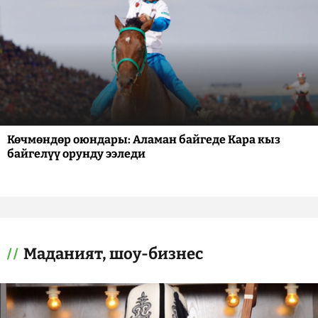
Көчмөндөр оюндары: Аламан байгеде Кара кыз
байгелүү орунду ээледи
Маданият, шоу-бизнес