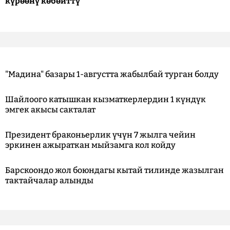
күрөөнү көбөйттү
"Мадина" базары 1-августта жабылбай турган болду
Шайлоого катышкан кызматкерлердин 1 күндүк
эмгек акысы сакталат
Президент браконьерлик үчүн 7 жылга чейин
эркинен ажыраткан мыйзамга кол койду
Барскоондо жол боюндагы кытай тилинде жазылган
тактайчалар алынды