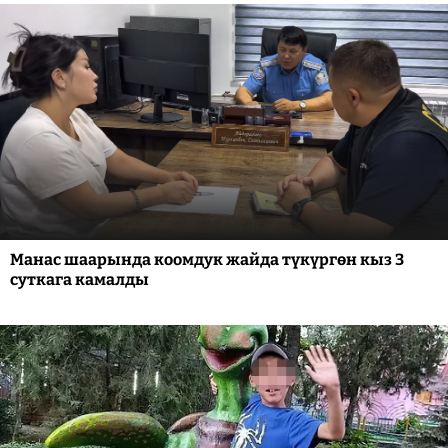
Манас шаарында коомдук жайда түкүргөн кыз 3
суткага камалды