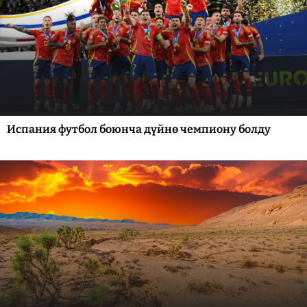
Испания футбол боюнча дүйнө чемпиону болду