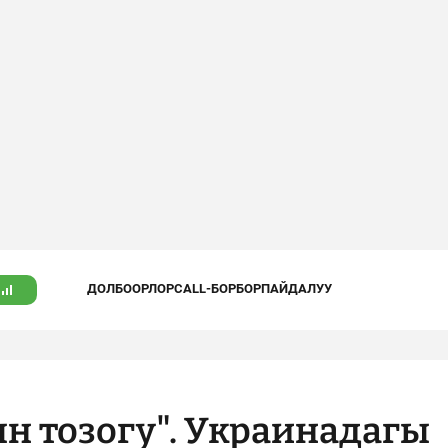
ДОЛБООРЛОР
CALL-БОРБОР
ПАЙДАЛУУ
н тозогу". Украинадагы