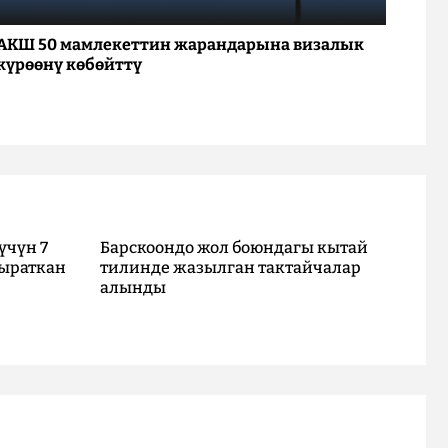
АКШ 50 мамлекеттин жарандарына визалык
күрөөнү көбөйттү
үчүн 7
Барскоондо жол боюндагы кытай
ыраткан
тилинде жазылган тактайчалар
алынды