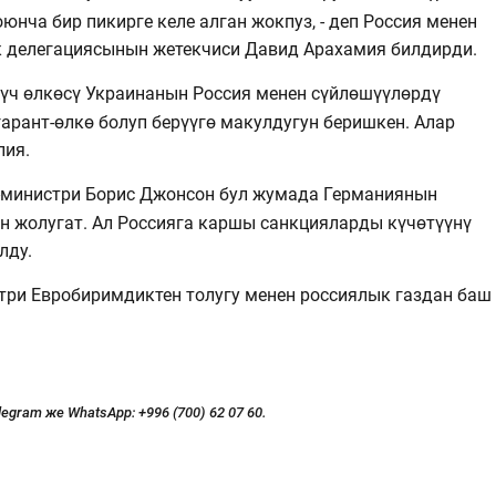
нча бир пикирге келе алган жокпуз, - деп Россия менен
 делегациясынын жетекчиси Давид Арахамия билдирди.
үч өлкөсү Украинанын Россия менен сүйлөшүүлөрдү
гарант-өлкө болуп берүүгө макулдугун беришкен. Алар
лия.
-министри Борис Джонсон бул жумада Германиянын
н жолугат. Ал Россияга каршы санкцияларды күчөтүүнү
лду.
три Евробиримдиктен толугу менен россиялык газдан баш
legram же WhatsApp:
+996 (700) 62 07 60.