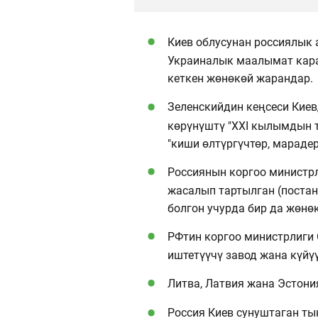
Киев облусунан россиялык 
Украиналык маалымат кара
кеткен жөнөкөй жарандар.
Зеленскийдин кеңсеси Киев
көрүнүштү "XXI кылымдын т
"киши өлтүргүчтөр, марадер
Россиянын коргоо министр
жасалып тартылган (постан
болгон учурда бир да жөнө
РФтин коргоо министрлиги
иштетүүчү завод жана күйү
Литва, Латвия жана Эстони
Россия Киев сунуштаган ты