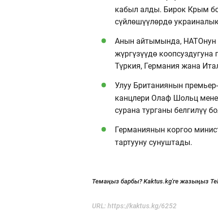
кабыл алды. Бирок Крым бою
сүйлөшүүлөрдө украиналык
Анын айтымында, НАТОнун 
жүргүзүүдө коопсуздугуна 
Түркия, Германия жана Ита
Улуу Британиянын премьер
канцлери Олаф Шольц мене
сурана турганы белгилүү бо
Германиянын коргоо минис
тартууну сунуштады.
Темаңыз барбы? Kaktus.kg'ге жазыңыз Te
URL:
https://kaktus.kg/6252