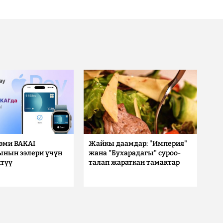
 эми BAKAI
Жайкы даамдар: "Империя"
ынын ээлери үчүн
жана "Бухарадагы" суроо-
түү
талап жараткан тамактар