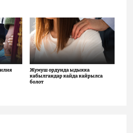
милия
Жумуш ордунда ыдыкка
кабылгандар кайда кайрылса
болот