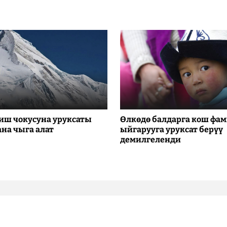
иш чокусуна уруксаты
Өлкөдө балдарга кош фа
ана чыга алат
ыйгарууга уруксат берүү
демилгеленди