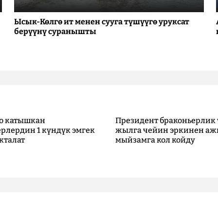
Ысык-Көлгө ит менен сууга түшүүгө уруксат
берүүнү суранышты
о катышкан
Президент браконьерлик 
рлердин 1 күндүк эмгек
жылга чейин эркинен аж
кталат
мыйзамга кол койду