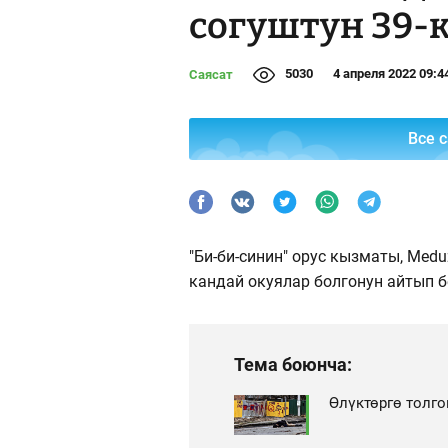
согуштун 39-
5030
4 апреля 2022 09:4
Саясат
Все 
"Би-би-синин" орус кызматы, Me
кандай окуялар болгонун айтып б
Тема боюнча:
Өлүктөргө толго