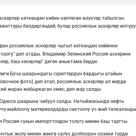
аскерлер кеткенден кийин көптөгөн өлүктөр табылган.
жаттары билдиргендей, булар россиялык аскерлер өлтүрү
ден россиялык аскерлер чыгып кеткенден кийинки
озогу" деп атады. Владимир Зеленский Россия аскерине
лер, баш кесерлер" деген аныктама берди.
лиги Буча шаарындагы сүрөттөрдүн бардыгы атайын
овочное фото) деп атап, россиялык аскерлер ал жерде
көй жаран жабыркаган эмес, деп жар салды.
 Одесса шаарына чабуул салды. Натыйжасында нефть
үчү-майлоочу материалдарды сактоочу үч жай талкаланды
я Россия газын импорттоодон толугу менен баш тартты.
нчтык жолу менен жөнгө салуу долбоорун оозеки түрдө