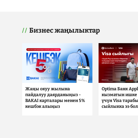
Бизнес жаңылыктар
Жаңы окуу жылына
Optima Банк Appl
пайдалуу даярданыңыз -
кызматын ишке 
BAKAI карталары менен 5%
үчүн Visa тараб
кешбэк алыңыз
сыйлыкка ээ бо