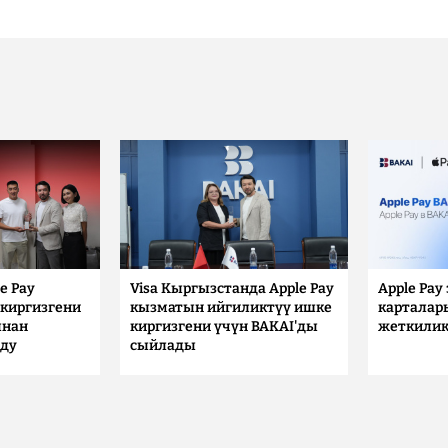
e Pay
Visa Кыргызстанда Apple Pay
Apple Pay
киргизгени
кызматын ийгиликтүү ишке
карталар
ынан
киргизгени үчүн BAKAI'ды
жеткилик
лду
сыйлады