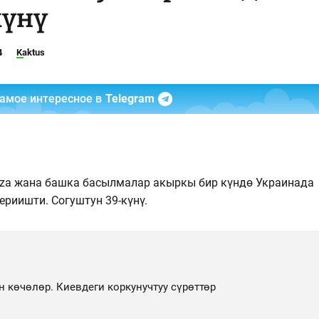
күнү
4
Kaktus
самое интересное в
Telegram
duza жана башка басылмалар акыркы бир күндө Украинада
ериишти. Согуштун 39-күнү.
н көчөлөр. Киевдеги коркунучтуу сүрөттөр