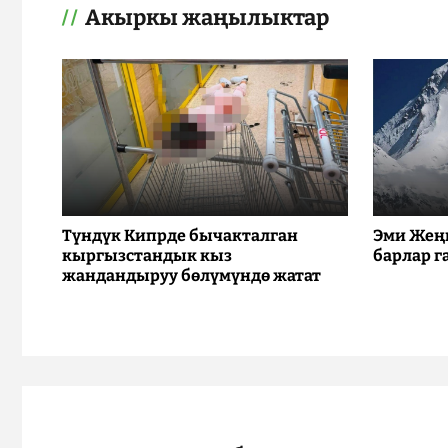
Акыркы жаңылыктар
Түндүк Кипрде бычакталган
Эми Жең
кыргызстандык кыз
барлар г
жандандыруу бөлүмүндө жатат