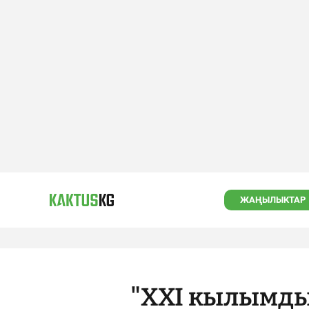
ЖАҢЫЛЫКТАР
"XXI кылымды