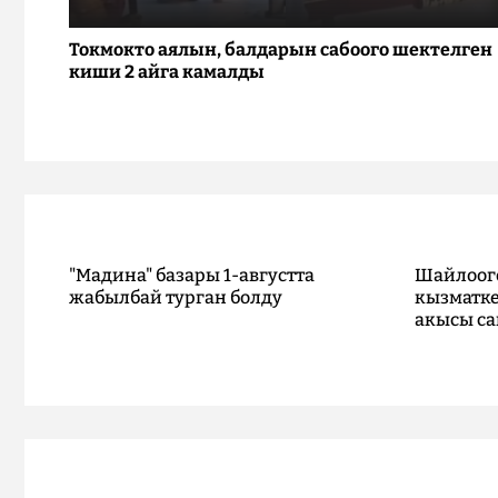
Токмокто аялын, балдарын сабоого шектелген
киши 2 айга камалды
"Мадина" базары 1-августта
Шайлоог
жабылбай турган болду
кызматке
акысы са