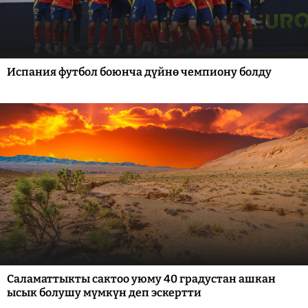
Испания футбол боюнча дүйнө чемпиону болду
Саламаттыкты сактоо уюму 40 градустан ашкан
ысык болушу мүмкүн деп эскертти