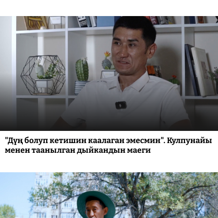
"Дүң болуп кетишин каалаган эмесмин". Кулпунайы
менен таанылган дыйкандын маеги