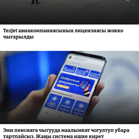
TezJet авиакомпаниясынын лицензиясы жокко
чыгарылды
Эми пенсияга чыгууда маалымкат чогултуп убара
тартпайсыз. Жаңы система ишке кирет