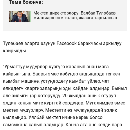
Тема боюнча:
Мектеп директорлору: Балбак Түлөбаев
миллиард сом төлөп, жазага тартылсын
Түлөбаев аларга өзүнүн Facebook баракчасы аркылуу
кайрылды.
"Урматтуу мүдүрлөр күзгүгө каранып анан мага
кайрылгыла. Баары эмес көбүңөр алдыңарда тепкен
кымбат машине, үстүңөрдөгү кымбат үйлөр, чет
өлкөдөгү квартираларыңырды кайдан алдыңар. Быйыл
эле айлыгыңар көтөрүлдү. 20 жылдан ашык отуруп
элдин канын мите курттай сордуңар. Мугалимдер эмес
мектеп мүдүрлөрү. Мектепти өз мүлкүңөрдөй ээлик
кылдыңар. Уялбай мектеп ичине керек болсо
самсыкана салып алдыңар. Канча ата эне келди пара