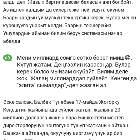
алды деп. Жазып бергиле десем баласын аяп болбойт.
Аз иштеп калдым да силерге жетпей, ушуга өкүнөм.
Баарыңардын үй мүлкүн текшертиш керек. Булар менен
күрөшүүгө убакыт келди. Баарын текшеребиз.
Ушулардын айынан билим берүү системасы начар
абалда.
Мени миллиард сомго сотко берет имиш😁.
Күтүп жатам. Деңгээлин карасаңар. Булар
керек болсо мыйзам окубайт. Билим деле
жок. Жалаң миллиарддап сүйлөйт. Көнгөн да
"элита" сымалдар",-деп жазган ал.
Эске салсак, Балбак Түлөбаев 17-майда Жогорку
Кеңештин жыйынында сүйлөп жатып, жылына 20
миллион долларга жакын пара Бишкектеги мектеп
директорлорунун чөнтөгүнө түшүп жатканын айткан.
Башкача айтканда, окуучуну киргизүү үчүн ар бир