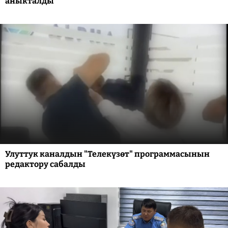
аныкталды
Улуттук каналдын "Телекүзөт" программасынын
редактору сабалды