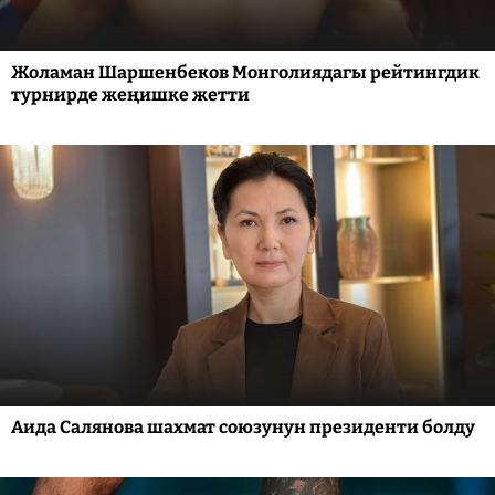
Жоламан Шаршенбеков Монголиядагы рейтингдик
турнирде жеңишке жетти
Аида Салянова шахмат союзунун президенти болду