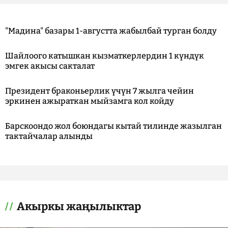
"Мадина" базары 1-августта жабылбай турган болду
Шайлоого катышкан кызматкерлердин 1 күндүк
эмгек акысы сакталат
Президент браконьерлик үчүн 7 жылга чейин
эркинен ажыраткан мыйзамга кол койду
Барскоондо жол боюндагы кытай тилинде жазылган
тактайчалар алынды
Акыркы жаңылыктар