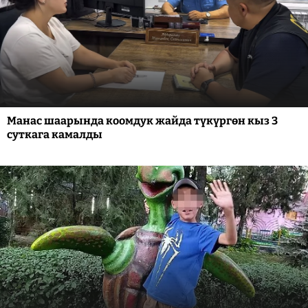
Манас шаарында коомдук жайда түкүргөн кыз 3
суткага камалды