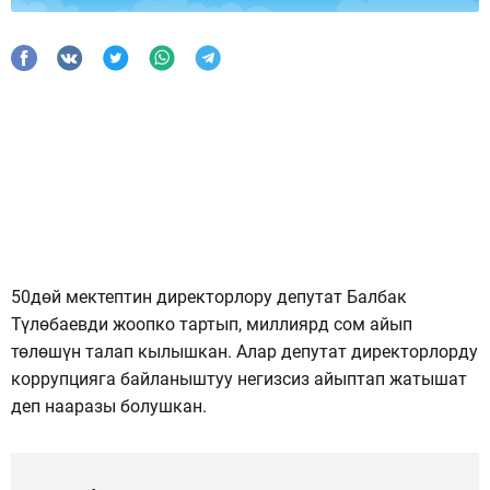
50дөй мектептин директорлору депутат Балбак
Түлөбаевди жоопко тартып, миллиярд сом айып
төлөшүн талап кылышкан. Алар депутат директорлорду
коррупцияга байланыштуу негизсиз айыптап жатышат
деп нааразы болушкан.