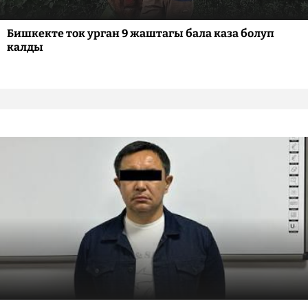
Бишкекте ток урган 9 жаштагы бала каза болуп
калды