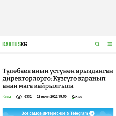
Түлөбаев анын үстүнөн арызданган
директорлорго: Күзгүгө каранып
анан мага кайрылгыла
6332
28 июня 2022 15:50
Kaktus
Коом
Все самое интересное в
Telegram