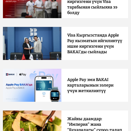
киргизгени үчүн Visa
тарабынан сыйлыкка ээ
болду
Visa Кыргызстанда Apple
Pay кызматын ийгиликтүү
ишке киргизгени үчүн
BAKAI'ды сыйлады
Apple Pay эми BAKAI
карталарынын ээлери
үчүн жеткиликтүү
Жайкы даамдар:
"Империя" жана
"Бухарадагы" суроо-талап