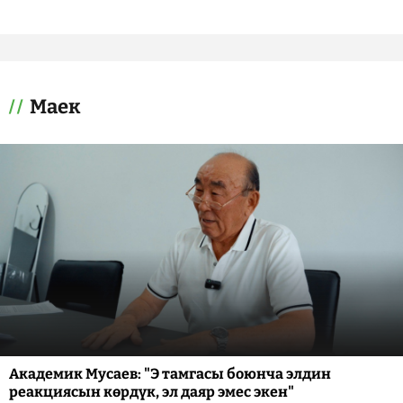
Маек
Академик Мусаев: "Э тамгасы боюнча элдин
реакциясын көрдүк, эл даяр эмес экен"