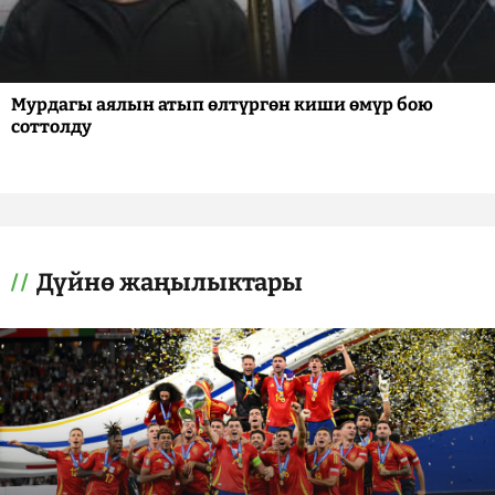
Мурдагы аялын атып өлтүргөн киши өмүр бою
соттолду
Дүйнө жаңылыктары