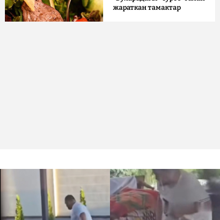
жараткан тамактар