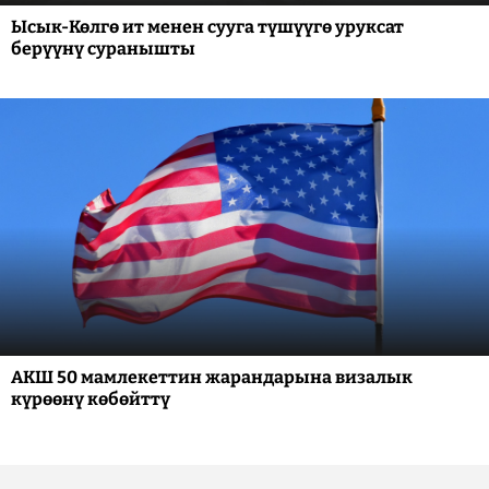
Ысык-Көлгө ит менен сууга түшүүгө уруксат
берүүнү суранышты
АКШ 50 мамлекеттин жарандарына визалык
күрөөнү көбөйттү