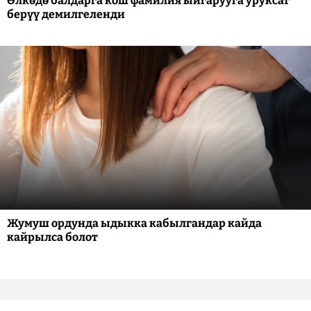
Өлкөдө балдарга кош фамилия ыйгарууга уруксат
берүү демилгеленди
Жумуш ордунда ыдыкка кабылгандар кайда
кайрылса болот