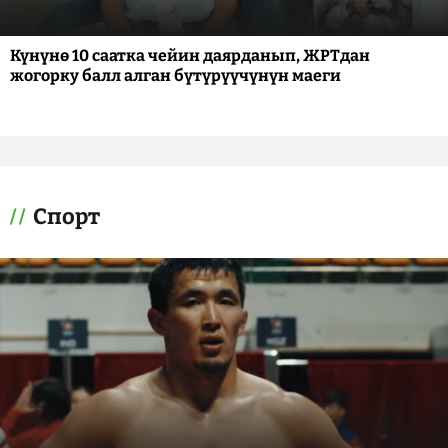
Күнүнө 10 саатка чейин даярданып, ЖРТдан
жогорку балл алган бүтүрүүчүнүн маеги
Спорт