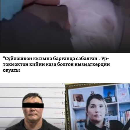
"Сүйлөшкөн кызына барганда сабалган". Ур-
токмоктон кийин каза болгон кызматкердин
окуясы