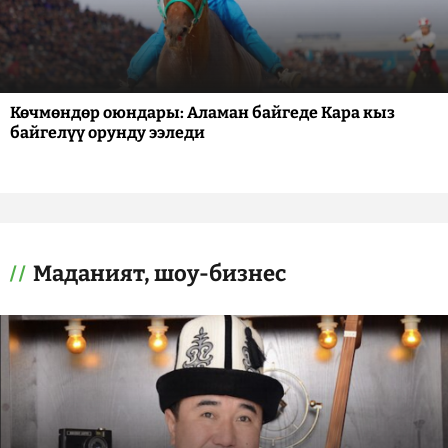
Көчмөндөр оюндары: Аламан байгеде Кара кыз
байгелүү орунду ээледи
Маданият, шоу-бизнес