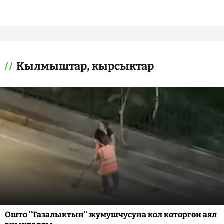
Кылмыштар, кырсыктар
Ошто "Тазалыктын" жумушчусуна кол көтөргөн аял