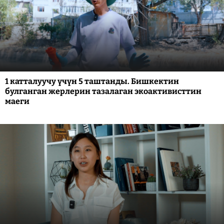
1 катталуучу үчүн 5 таштанды. Бишкектин
булганган жерлерин тазалаган экоактивисттин
маеги