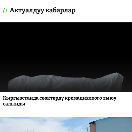
Актуалдуу кабарлар
Кыргызстанда сөөктөрдү кремациялоого тыюу
салынды