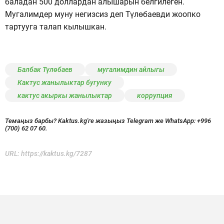
баладан 500 доллардан алышарын белгилеген.
Мугалимдер муну негизсиз деп Түлөбаевди жоопко
тартууга талап кылышкан.
Балбак Түлөбаев
мугалимдин айлыгы
Кактус жанылыктар бугунку
кактус акыркы жанылыктар
коррупция
Темаңыз барбы? Kaktus.kg'ге жазыңыз Telegram же WhatsApp:
+996
(700) 62 07 60.
URL:
https://kaktus.kg/7287