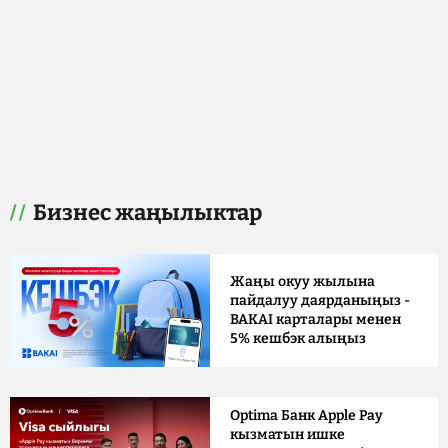
Бизнес жаңылыктар
Жаңы окуу жылына
пайдалуу даярданыңыз -
BAKAI карталары менен
5% кешбэк алыңыз
Optima Банк Apple Pay
кызматын ишке