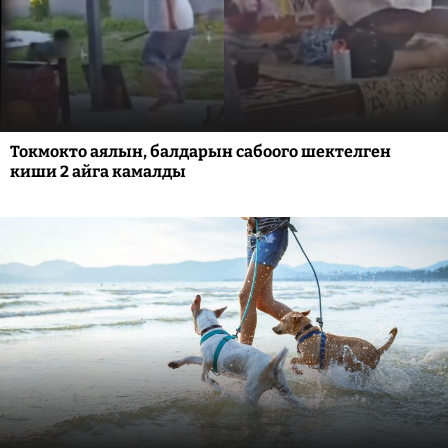
Токмокто аялын, балдарын сабоого шектелген
киши 2 айга камалды