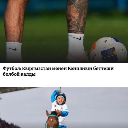
Футбол: Кыргызстан менен Кениянын беттеши
болбой калды