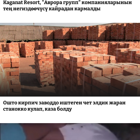
Kaganat Resort, "Аврора групп" компанияларынын
тең негиздөөчүсү кайрадан кармалды
Ошто кирпич заводдо иштеген чет элдик жаран
станокко кулап, каза болду