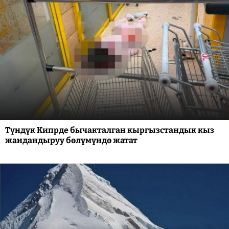
Түндүк Кипрде бычакталган кыргызстандык кыз
жандандыруу бөлүмүндө жатат