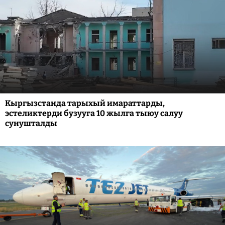
Кыргызстанда тарыхый имараттарды,
эстеликтерди бузууга 10 жылга тыюу салуу
сунушталды