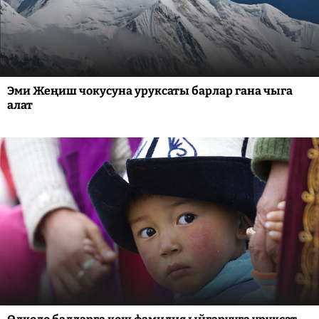
Эми Жеңиш чокусуна уруксаты барлар гана чыга
алат