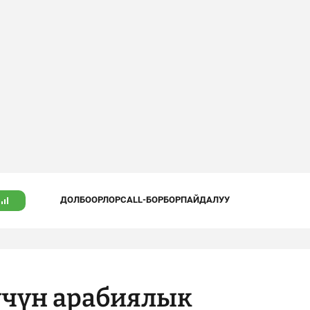
ДОЛБООРЛОР
CALL-БОРБОР
ПАЙДАЛУУ
үчүн арабиялык