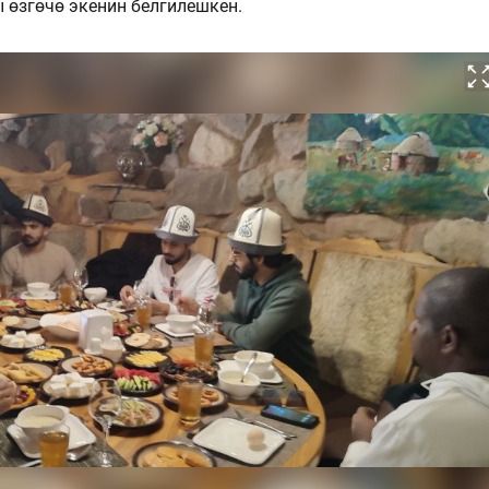
 өзгөчө экенин белгилешкен.