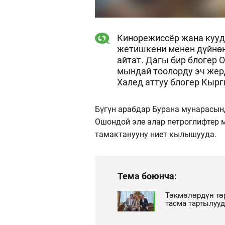
Кинорежиссёр жана кууд
жетишкени менен дүйнөн
айтат. Дагы бир блогер
мындай тоолорду эч жерд
Халед аттуу блогер Кыр
Бүгүн арабдар Бурана мунарасын
Ошондой эле алар петроглифтер м
тамактанууну ниет кылышууда.
Тема боюнча:
Төкмөлөрдүн төр
тасма тартылуу