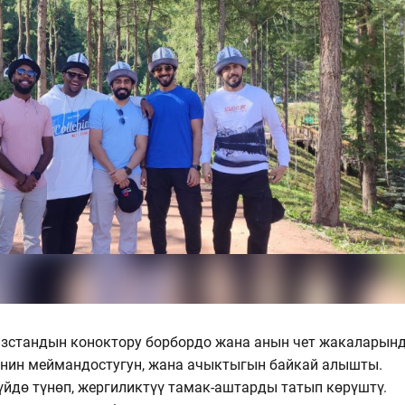
зстандын коноктору борбордо жана анын чет жакаларын
линин меймандостугун, жана ачыктыгын байкай алышты.
үйдө түнөп, жергиликтүү тамак-аштарды татып көрүштү.