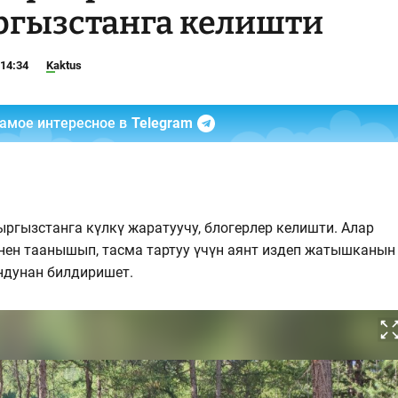
ргызстанга келишти
 14:34
Kaktus
самое интересное в
Telegram
ргызстанга күлкү жаратуучу, блогерлер келишти. Алар
н таанышып, тасма тартуу үчүн аянт издеп жатышканын
ндунан билдиришет.