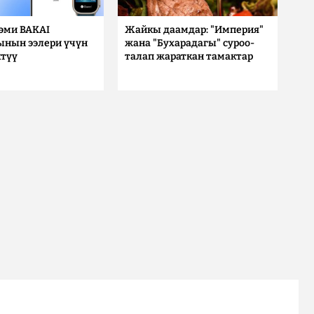
 эми BAKAI
Жайкы даамдар: "Империя"
ынын ээлери үчүн
жана "Бухарадагы" суроо-
түү
талап жараткан тамактар