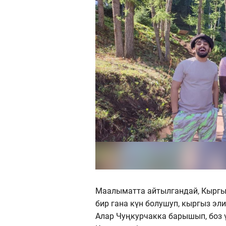
Маалыматта айтылгандай, Кыргы
бир гана күн болушуп, кыргыз э
Алар Чуңкурчакка барышып, боз 