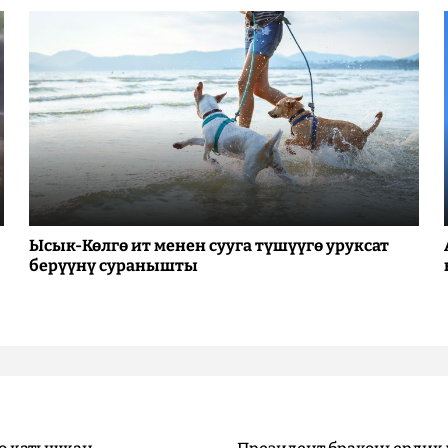
Ысык-Көлгө ит менен сууга түшүүгө уруксат
берүүнү суранышты