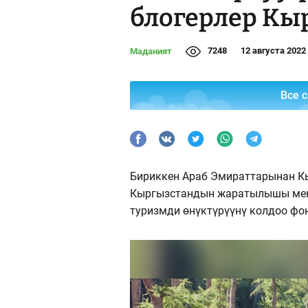
блогерлер Кы
7248
12 августа 2022
Маданият
Все 
Бириккен Араб Эмираттарынан Кы
Кыргызстандын жаратылышы мене
туризмди өнүктүрүүнү колдоо фо