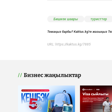
Бишкек шаары
туристтер
Темаңыз барбы? Kaktus.kg'ге жазыңыз Te
URL:
https://kaktus.kg/7885
Бизнес жаңылыктар