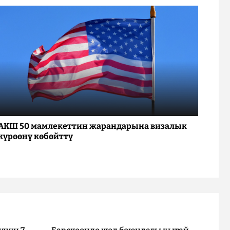
АКШ 50 мамлекеттин жарандарына визалык
күрөөнү көбөйттү