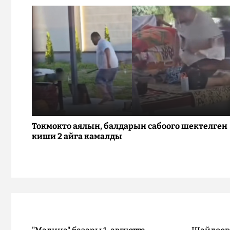
Токмокто аялын, балдарын сабоого шектелген
киши 2 айга камалды