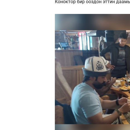
Коноктор бир ооздон эттин даамы