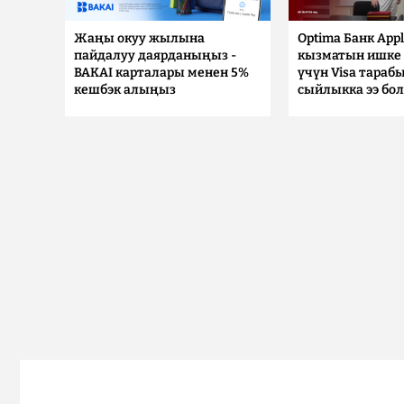
Жаңы окуу жылына
Optima Банк Appl
пайдалуу даярданыңыз -
кызматын ишке 
BAKAI карталары менен 5%
үчүн Visa тараб
кешбэк алыңыз
сыйлыкка ээ бо