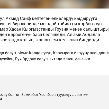
ул Ахмед Сайф көптөгөн өлкөлөрдү кыдырууга
үн эч бир жеринде мындай табиятты көрбөгөнүн
 Омар Хасан Кыргызстанды Грузия менен салыштыры
ен көрбөгөнүн баса белгиледи. Ал эми Абдалла
гызстанда калып, жашагысы келгенин билдирди.
да болуп, Ысык-Көлдө сүзүп, Каркырага барууну пландашт
узейин, Рух-Ордону көрүп, яхтада эртең мененки
өсү болгон Замирбек Үсөнбаев тууралуу даректүү
да