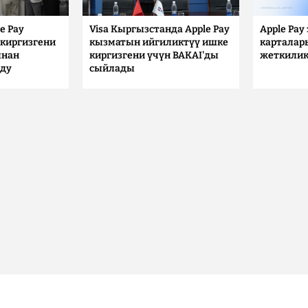
e Pay
Visa Кыргызстанда Apple Pay
Apple Pay
киргизгени
кызматын ийгиликтүү ишке
карталар
ынан
киргизгени үчүн BAKAI'ды
жеткилик
лду
сыйлады