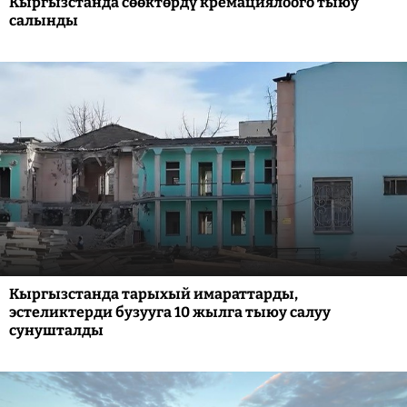
Кыргызстанда сөөктөрдү кремациялоого тыюу
салынды
Кыргызстанда тарыхый имараттарды,
эстеликтерди бузууга 10 жылга тыюу салуу
сунушталды