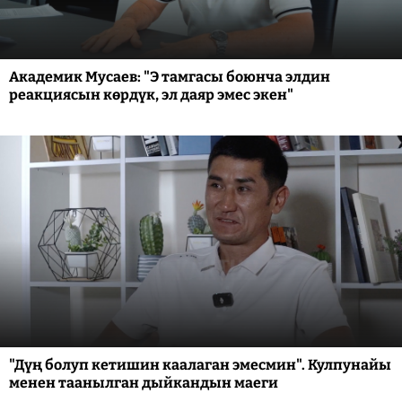
Академик Мусаев: "Э тамгасы боюнча элдин
реакциясын көрдүк, эл даяр эмес экен"
"Дүң болуп кетишин каалаган эмесмин". Кулпунайы
менен таанылган дыйкандын маеги