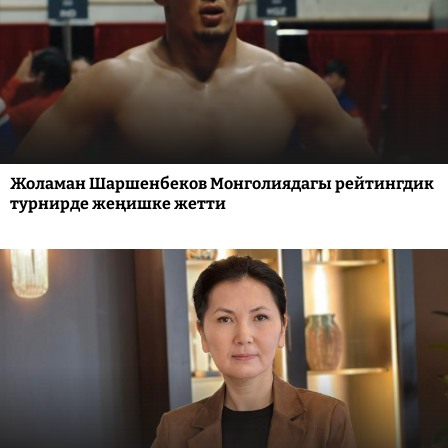
Жоламан Шаршенбеков Монголиядагы рейтингдик
турнирде жеңишке жетти