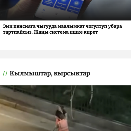
Эми пенсияга чыгууда маалымкат чогултуп убара
тартпайсыз. Жаңы система ишке кирет
Кылмыштар, кырсыктар