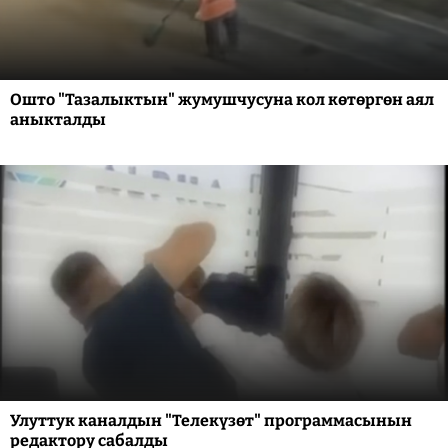
Ошто "Тазалыктын" жумушчусуна кол көтөргөн аял
аныкталды
Улуттук каналдын "Телекүзөт" программасынын
редактору сабалды