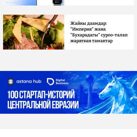
Жайкы даамдар:
"Империя" жана
"Бухарадагы" суроо-талап
жараткан тамактар