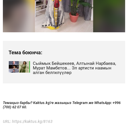
Тема боюнча:
Сыймык Бейшекеев, Алтынай Нарбаева,
Мурат Мамбетов... Эл артисти наамын
алган белгилүүлөр
Темаңыз барбы? Kaktus.kg'ге жазыңыз Telegram же WhatsApp:
+996
(700) 62 07 60.
URL:
https://kaktus.kg/8163