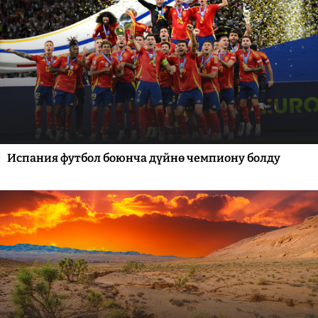
Испания футбол боюнча дүйнө чемпиону болду