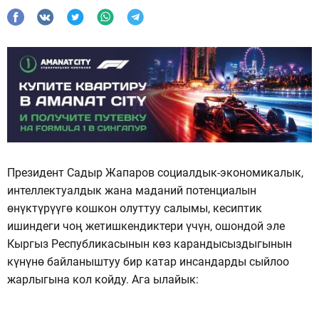
Президент Садыр Жапаров социалдык-экономикалык,
интеллектуалдык жана маданий потенциалын
өнүктүрүүгө кошкон олуттуу салымы, кесиптик
ишиндеги чоң жетишкендиктери үчүн, ошондой эле
Кыргыз Республикасынын көз карандысыздыгынын
күнүнө байланыштуу бир катар инсандарды сыйлоо
жарлыгына кол койду. Ага ылайык: