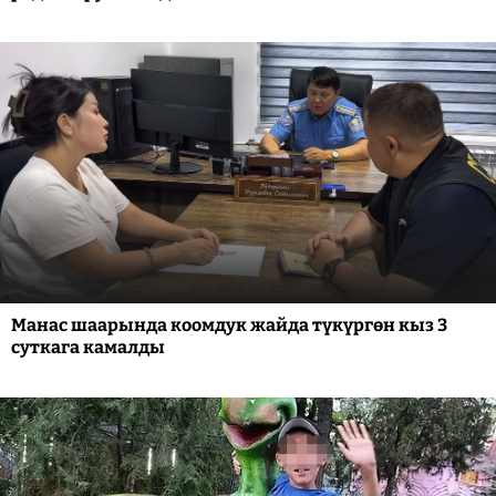
Манас шаарында коомдук жайда түкүргөн кыз 3
суткага камалды