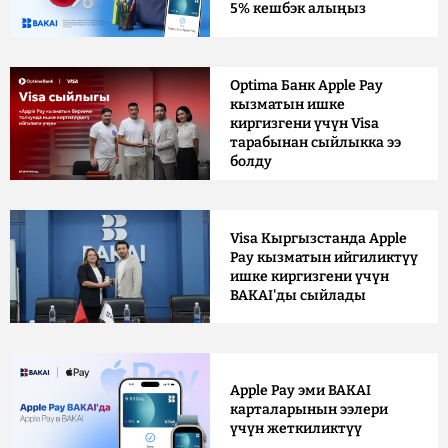
5% кешбэк алыңыз
Optima Банк Apple Pay
кызматын ишке
киргизгени үчүн Visa
тарабынан сыйлыкка ээ
болду
Visa Кыргызстанда Apple
Pay кызматын ийгиликтүү
ишке киргизгени үчүн
BAKAI'ды сыйлады
Apple Pay эми BAKAI
карталарынын ээлери
үчүн жеткиликтүү