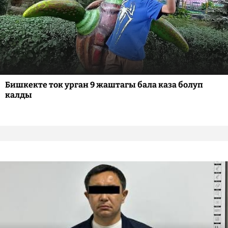
Бишкекте ток урган 9 жаштагы бала каза болуп
калды