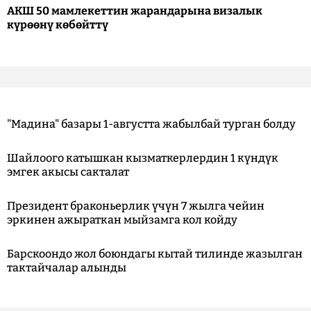
АКШ 50 мамлекеттин жарандарына визалык
күрөөнү көбөйттү
"Мадина" базары 1-августта жабылбай турган болду
Шайлоого катышкан кызматкерлердин 1 күндүк
эмгек акысы сакталат
Президент браконьерлик үчүн 7 жылга чейин
эркинен ажыраткан мыйзамга кол койду
Барскоондо жол боюндагы кытай тилинде жазылган
тактайчалар алынды