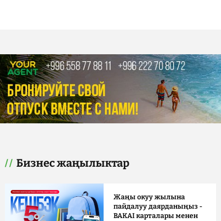
Бизнес жаңылыктар
Жаңы окуу жылына
пайдалуу даярданыңыз -
BAKAI карталары менен