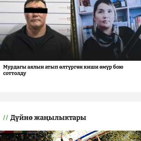
Мурдагы аялын атып өлтүргөн киши өмүр бою
соттолду
Дүйнө жаңылыктары