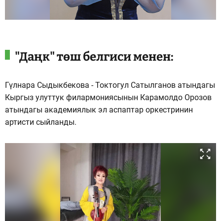
"Даңк" төш белгиси менен:
Гүлнара Сыдыкбекова - Токтогул Сатылганов атындагы
Кыргыз улуттук филармониясынын Карамолдо Орозов
атындагы академиялык эл аспаптар оркестринин
артисти сыйланды.