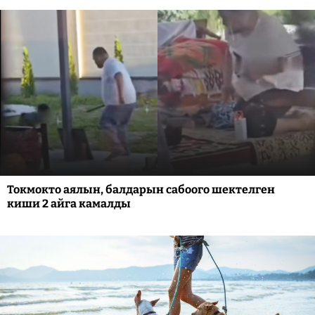
Токмокто аялын, балдарын сабоого шектелген
киши 2 айга камалды