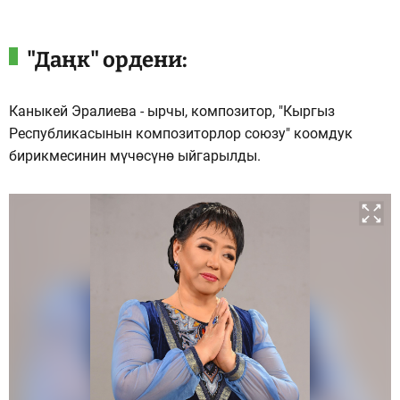
"Даңк" ордени:
Каныкей Эралиева - ырчы, композитор, "Кыргыз
Республикасынын композиторлор союзу" коомдук
бирикмесинин мүчөсүнө ыйгарылды.