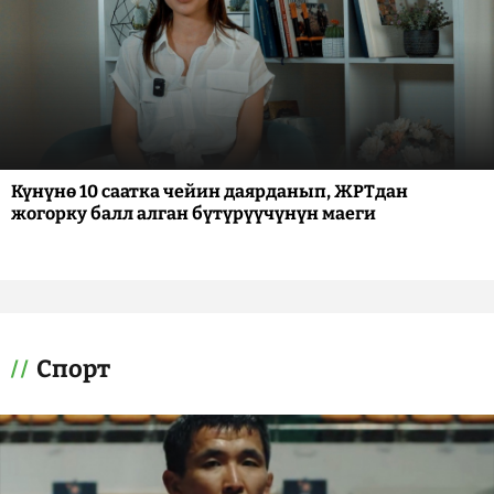
Күнүнө 10 саатка чейин даярданып, ЖРТдан
жогорку балл алган бүтүрүүчүнүн маеги
Спорт