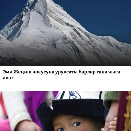
Эми Жеңиш чокусуна уруксаты барлар гана чыга
алат