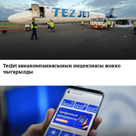
TezJet авиакомпаниясынын лицензиясы жокко
чыгарылды