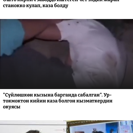
станокко кулап, каза болду
"Сүйлөшкөн кызына барганда сабалган". Ур-
токмоктон кийин каза болгон кызматкердин
окуясы