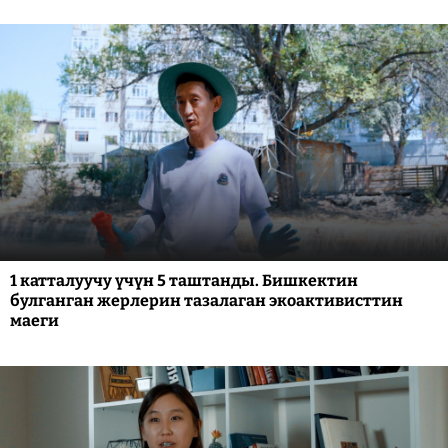
1 катталуучу үчүн 5 таштанды. Бишкектин
булганган жерлерин тазалаган экоактивисттин
маеги