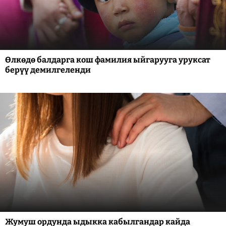
Өлкөдө балдарга кош фамилия ыйгарууга уруксат
берүү демилгеленди
Жумуш ордунда ыдыкка кабылгандар кайда