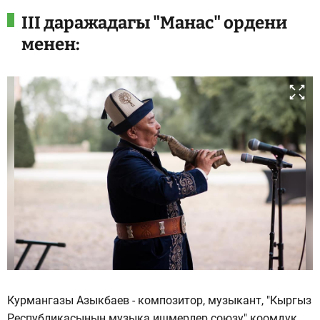
III даражадагы "Манас" ордени
менен:
Курмангазы Азыкбаев - композитор, музыкант, "Кыргыз
Республикасынын музыка ишмерлер союзу" коомдук