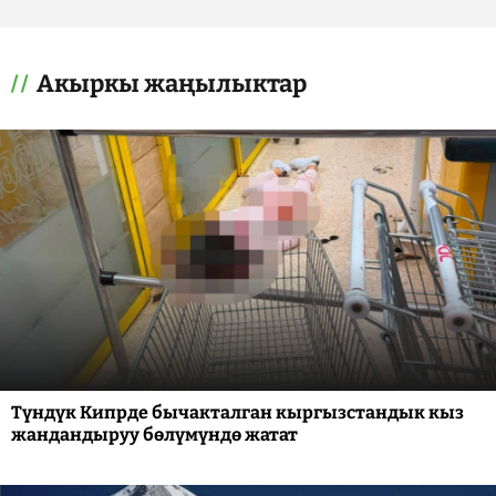
Акыркы жаңылыктар
Түндүк Кипрде бычакталган кыргызстандык кыз
жандандыруу бөлүмүндө жатат