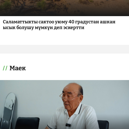
Саламаттыкты сактоо уюму 40 градустан ашкан
ысык болушу мүмкүн деп эскертти
Маек