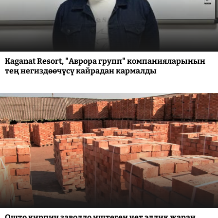
Kaganat Resort, "Аврора групп" компанияларынын
тең негиздөөчүсү кайрадан кармалды
Ошто кирпич заводдо иштеген чет элдик жаран