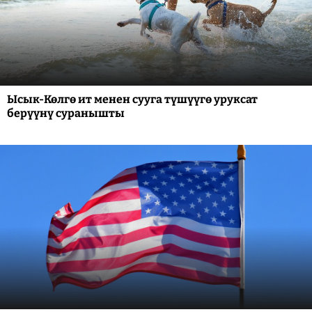
Ысык-Көлгө ит менен сууга түшүүгө уруксат
берүүнү суранышты