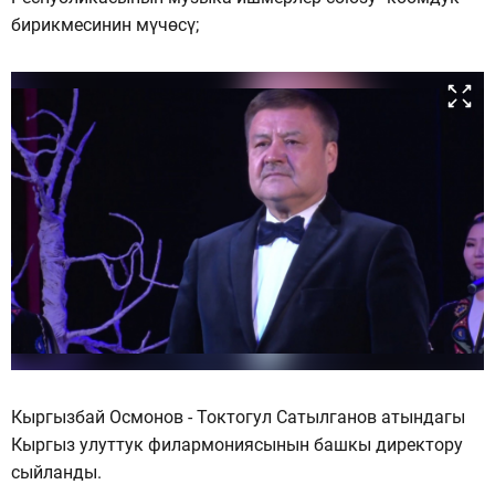
бирикмесинин мүчөсү;
Кыргызбай Осмонов - Токтогул Сатылганов атындагы
Кыргыз улуттук филармониясынын башкы директору
сыйланды.